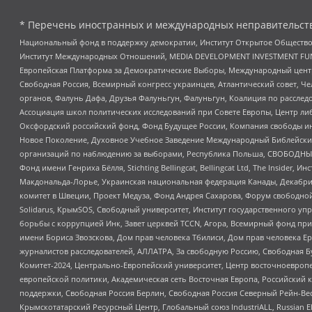
* Перечень иностранных и международных неправительств
Национальный фонд в поддержку демократии, Институт Открытое Общество
Институт Международных Отношений, MEDIA DEVELOPMENT INVESTMENT FUND,
Европейская Платформа за Демократические Выборы, Международный цент
Свободная Россия, Всемирный конгресс украинцев, Атлантический совет, Ч
органов, Фалунь Дафа, Друзья Фалуньгун, Фалуньгун, Коалиция по рассле
Ассоциация школ политических исследований при Совете Европы, Центр ли
Оксфордский российский фонд, Фонд Будущее России, Компания свободы ин
Новое Поколение, Духовное Учебное Заведение Международный Библейский
организаций по наблюдению за выборами, Республика Польша, СВОБОДНЫЙ
Фонд имени Генриха Бёлля, Stichting Bellingcat, Bellingcat Ltd, The Inside
Макдональда-Лорье, Украинская национальная федерация Канады, Декабрис
комитет в Швеции, Проект Медуза, Фонд Андрея Сахарова, Форум свободной 
Solidarus, КрымSOS, Свободный университет, Институт государственного у
борьбы с коррупцией Инк, Завет церквей TCCN, Агора, Всемирный фонд при
имени Бориса Звозскова, Дом прав человека Тбилиси, Дом прав человека Ер
журналистов расследователей, АЛЛАТРА, За свободную Россию, Свободная Б
Комитет-2024, Центрально-Европейский университет, Центр восточноевроп
европейской политики, Академическая сеть Восточная Европа, Российский к
поддержки, Свободная Россия Берлин, Свободная Россия Северный Рейн-Вест
Крымскотатарский Ресурсный Центр, Глобальный союз IndustriALL, Russian E