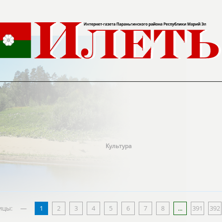
Культура
ицы:
—
1
2
3
4
5
6
7
8
...
391
392