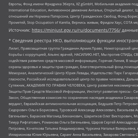
Европы, Фонд имени Фридриха Эберта, XZ gGmbH, Мобильная академия поддержк
International Education, Антивоенное движение Антальи, Открытый диало
отношений им Нормана Патерсона, Центр Гражданских Свобод, Фонд Бориса
Прометей, Stop Occupation of Karelia, Вернись живым, Фридом Хаус, СОТА 
Источник:
https://minjust.gov.ru/ru/documents/7756/
данные
* Сведения реестра НКО, выполняющих функции иностранн
Лилит, Правозащитная группа Гражданин.Армия.Право, Нижегородский цент
борьбы с коррупцией, Альянс врачей, НАСИЛИЮ.НЕТ, Мы против СПИДа, СВЕ
содействия развитию средств массовой информации, Горячая Линия, В защ
охраны здоровья и защиты прав граждан, Благотворительный фонд помощи ос
Мемориал, Аналитический Центр Юрия Левады, Издательство Парк Гагарина
гласности, Российский исследовательский центр по правам человека, Даль
Сутяжник, АКАДЕМИЯ ПО ПРАВАМ ЧЕЛОВЕКА, Центр развития некоммерческих
Защиты Прав Средств Массовой Информации, Институт развития прессы - Си
Закон, Общественная комиссия по сохранению наследия академика Сахаров
вердикт, Евразийская антимонопольная ассоциация, Бедушев Петр Петрови
Сидорович Ольга Борисовна, Туровский Александр Алексеевич, Васильева А
Евгеньевич, Барахоев Магомед Бекханович, Шарипков Олег Викторович, М
Тимур Рифгатович, Романова Ольга Евгеньевна, Щаров Сергей Алексадрови
Петровна, Кочеткова Татьяна Владимировна, Чуркина Наталья Валерьевна, 
Илларионова Юлия Юрьевна, Саранг Анна Васильевна, Захарова Светлана 