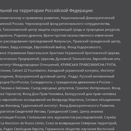
льной на территории Российской Федерации:
кономическому и правовому развитию, Национальный Демократический
менной России, Черноморский фонд регионального сотрудничества,
, Тихоокеанский центр защиты окружающей среды и природных ресурсов,
 Хармони, Родники дракона, Врачи против насильственного извлечения
по расследованию преследований Фалуньгун, Пражский гражданский центр,
бмен, Бард колледж, Европейский выбор, Фонд Ходорковского,
ное Управление Евангельских Христиан Украинской Христианской Церкви,
огических Предприятий, Церковь Духовной Технологии, Европейская сеть
ий Институт Международных Отношений, КРИМСЬКА ПРАВОЗАХИСНА ГРУПА,
стонии, Calvert 22 Foundation, Канадский украинский конгресс, Институт
ждение, Всеукраинский духовный центр , Риддл, Русский антивоенный
ародов ПостРоссии, Солидарность с гражданским движением в России –
в Тисима и Хабомаи, Съезд народных депутатов, Гринпис Интернешнл, Фонд
ека Чернигов, Фонд Дом Прав Человека, Белорусский дом прав человека
нтр европейских исследований им Вилфрида Мартенса, Сетевое объединение
Чам Финланд, Гудзоновский институт, Фонд Демократического Развития,
актатов Свидетелей Иеговы, Гражданский Совет, Центр анализа
астоящая Россия, Глобальная сеть журналистов-расследователей, Служба
a Asocicion de Rusos Libres, Союз за возвращение Северных территорий,
еста, Радио Свободная Европа, Германское общество изучения Восточной