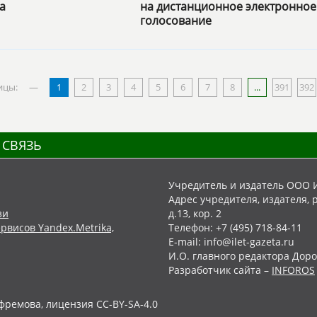
а
на дистанционное электронное
голосование
ицы:
—
1
2
3
4
5
6
7
8
...
391
392
 СВЯЗЬ
Учредитель и издатель ООО 
Адрес учредителя, издателя, р
зи
д.13, кор. 2
рвисов Yandex.Metrika,
Телефон: +7 (495) 718-84-11
E-mail: info@ilet-gazeta.ru
И.О. главного редактора Доро
Разработчик сайта –
INFOROS
фремова, лицензия CC-BY-SA-4.0