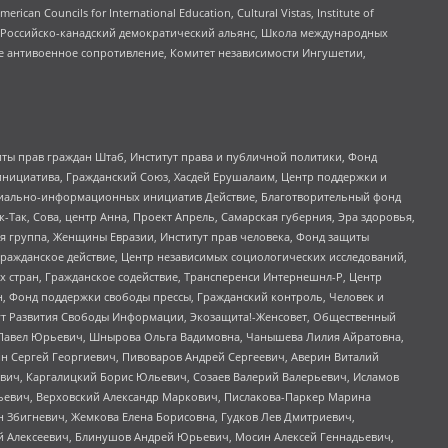
ouncils for International Education, Cultural Vistas, Institute of
, Российско-канадский демократический альянс, Школа международных
е антивоенное сопротивление, Комитет независимости Ингушетии,
ты прав граждан Штаб, Институт права и публичной политики, Фонд
инициатива, Гражданский Союз, Хасдей Ерушалаим, Центр поддержки и
социально-информационных инициатив Действие, Благотворительный фонд
Так, Сова, центр Анна, Проект Апрель, Самарская губерния, Эра здоровья,
я группа, Женщины Евразии, Институт прав человека, Фонд защиты
Гражданское действие, Центр независимых социологических исследований,
стран, Гражданское содействие, Трансперенси Интернешнл-Р, Центр
н, Фонд поддержки свободы прессы, Гражданский контроль, Человек и
тут Развития Свободы Информации, Экозащита!-Женсовет, Общественный
й Павел Юрьевич, Шнырова Ольга Вадимовна, Чанышева Лилия Айратовна,
ин Сергей Георгиевич, Пивоваров Андрей Сергеевич, Аверин Виталий
вич, Каргалицкий Борис Юльевич, Созаев Валерий Валерьевич, Исламов
льевич, Верховский Александр Маркович, Пислакова-Паркер Марина
н Збигневич, Жемкова Елена Борисовна, Гудков Лев Дмитриевич,
й Алексеевич, Блинушов Андрей Юрьевич, Мосин Алексей Геннадьевич,