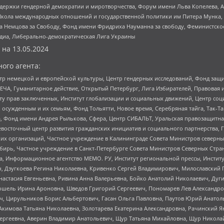
и гендерной демократии и миротворчества, Форум имени Льва Копелева, American C
г, Школа международных отношений и государственной политики им Питера Мунка
 Немцова за Свободу, Фонд имени Фридриха Науманна за свободу, Феминистско
медиа, Либерально-демократическая Лига Украины
 на
13.05.2024
ого агента:
р немецкой и европейской культуры, Центр гендерных исследований, Фонд защи
ЧА, Гуманитарное действие, Открытый Петербург, Лига Избирателей, Правовая 
иту прав заключенных, Институт глобализации и социальных движений, Центр 
ужденным и их семьям, Фонд Тольятти, Новое время, Серебряная тайга, Так-Так-
, Фонд имени Андрея Рылькова, Сфера, Центр СИБАЛЬТ, Уральская правозащитна
невосточный центр развития гражданских инициатив и социального партнерства, 
 организаций, Частное учреждение в Калининграде Совета Министров северных 
бирь, Частное учреждение в Санкт-Петербурге Совета Министров Северных Стра
а, Информационное агентство МЕМО. РУ, Институт региональной прессы, Инсти
ч, Дзугкоева Регина Николаевна, Кривенко Сергей Владимирович, Милославски
настасия Евгеньевна, Ривина Анна Валерьевна, Бойко Анатолий Николаевич, Дуг
ошель Ирина Ароновна, Шведов Григорий Сергеевич, Пономарев Лев Александро
ч, Цирульников Борис Альбертович, Гасан Ольга Павловна, Паутов Юрий Анато
Акимова Татьяна Николаевна, Золотарева Екатерина Александровна, Рачинский Я
Сергеевна, Аверин Владимир Анатольевич, Щур Татьяна Михайловна, Щур Никола