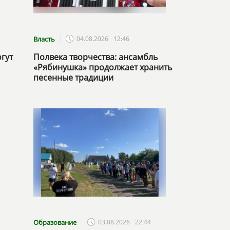
Власть
04.08.2026
12:46
огут
Полвека творчества: ансамбль
«Рябинушка» продолжает хранить
песенные традиции
Образование
03.08.2026
22:44