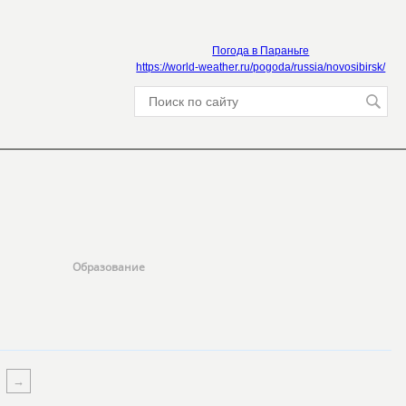
Погода в Параньге
https://world-weather.ru/pogoda/russia/novosibirsk/
Образование