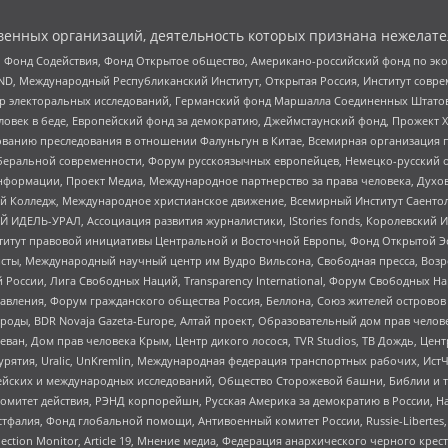
енных организаций, деятельность которых признана нежелате
 Фонд Содействия, Фонд Открытое общество, Американо-российский фонд по э
 Международный Республиканский Институт, Открытая Россия, Институт совре
р электоральных исследований, Германский фонд Маршалла Соединенных Штатов
еловек в беде, Европейский фонд за демократию, Джеймстаунский фонд, Прожект
дованию преследования в отношении Фалуньгун в Китае, Всемирная организация 
беральной современности, Форум русскоязычных европейцев, Немецко-русский о
формации, Проект Медиа, Международное партнерство за права человека, Духов
 Колледж, Международное христианское движение, Всемирный Институт Саентол
 ИДЕЛЬ-УРАЛ, Ассоциация развития журналистики, IStories fonds, Королевск
r, Институт правовой инициативы Центральной и Восточной Европы, Фонд Открытой Э
ты, Международный научный центр им Вудро Вильсона, Свободная пресса, Возро
России, Лига Свободных Наций, Transparеncy International, Форум Свободных Н
правления, Форум гражданского общества Россия, Беллона, Союз жителей острово
роды, BDR Novaja Gazeta-Europe, Алтай проект, Образовательный дом прав челов
еван, Дом прав человека Крым, Центр дикого лосося, TVR Studios, ТВ Дождь, Це
урятия, Uralic, UnKremlin, Международная федерация транспортных рабочих, Ист
ейских и международных исследований, Общество Сторожевой башни, Библии и тр
омитет действия, РЭНД корпорейшн, Русская Америка за демократию в России, Н
фалия, Фонд глобальной помощи, Антивоенный комитет России, Russie-Libertes, L
lection Monitor, Article 19, Мнение медиа, Федерация анархического черного кр