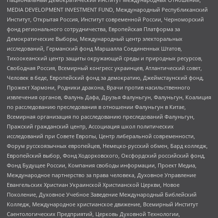
MEDIA DEVELOPMENT INVESTMENT FUND, Международный Республиканский
Институт, Открытая Россия, Институт современной России, Черноморский
фонд регионального сотрудничества, Европейская Платформа за
Демократические Выборы, Международный центр электоральных
исследований, Германский фонд Маршалла Соединенных Штатов,
Тихоокеанский центр защиты окружающей среды и природных ресурсов,
Свободная Россия, Всемирный конгресс украинцев, Атлантический совет,
Человек в беде, Европейский фонд за демократию, Джеймстаунский фонд,
Прожект Хармони, Родники дракона, Врачи против насильственного
извлечения органов, Фалунь Дафа, Друзья Фалуньгун, Фалуньгун, Коалиция
по расследованию преследования в отношении Фалуньгун в Китае,
Всемирная организация по расследованию преследований Фалуньгун,
Пражский гражданский центр, Ассоциация школ политических
исследований при Совете Европы, Центр либеральной современности,
Форум русскоязычных европейцев, Немецко-русский обмен, Бард колледж,
Европейский выбор, Фонд Ходорковского, Оксфордский российский фонд,
Фонд Будущее России, Компания свободы информации, Проект Медиа,
Международное партнерство за права человека, Духовное Управление
Евангельских Христиан Украинской Христианской Церкви, Новое
Поколение, Духовное Учебное Заведение Международный Библейский
Колледж, Международное христианское движение, Всемирный Институт
Саентологических Предприятий, Церковь Духовной Технологии,