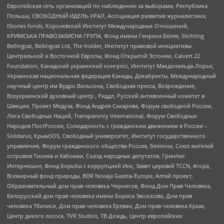
Европейская сеть организаций по наблюдению за выборами, Республика
Польша, СВОБОДНЫЙ ИДЕЛЬ-УРАЛ, Ассоциация развития журналистики,
IStories fonds, Королевский Институт Международных Отношений,
КРИМСЬКА ПРАВОЗАХИСНА ГРУПА, Фонд имени Генриха Бёлля, Stichting
Bellingcat, Bellingcat Ltd, The Insider, Институт правовой инициативы
Центральной и Восточной Европы, Фонд Открытой Эстонии, Calvert 22
Foundation, Канадский украинский конгресс, Институт Макдональда-Лорье,
Украинская национальная федерация Канады, Декабристы, Международный
научный центр им Вудро Вильсона, Свободная пресса, Возрождение,
Всеукраинский духовный центр , Риддл, Русский антивоенный комитет в
Швеции, Проект Медуза, Фонд Андрея Сахарова, Форум свободной России,
Лига Свободных Наций, Transparеncy International, Форум Свободных
Народов ПостРоссии, Солидарность с гражданским движением в России –
Solidarus, КрымSOS, Свободный университет, Институт государственного
управления, Форум гражданского общества Россия, Беллона, Союз жителей
островов Тисима и Хабомаи, Съезд народных депутатов, Гринпис
Интернешнл, Фонд борьбы с коррупцией Инк, Завет церквей TCCN, Агора,
Всемирный фонд природы, BDR Novaja Gazeta-Europe, Алтай проект,
Образовательный дом прав человека Чернигов, Фонд Дом Прав Человека,
Белорусский дом прав человека имени Бориса Звозскова, Дом прав
человека Тбилиси, Дом прав человека Ереван, Дом прав человека Крым,
Центр дикого лосося, TVR Studios, ТВ Дождь, Центр европейских