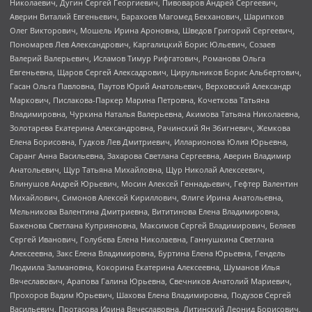
Николаевич, Дугин Сергей Георгиевич, Пивоваров Андрей Сергеевич,
Аверин Виталий Евгеньевич, Барахоев Магомед Бекханович, Шарипков
Олег Викторович, Мошель Ирина Ароновна, Шведов Григорий Сергеевич,
Пономарев Лев Александрович, Каргалицкий Борис Юльевич, Созаев
Валерий Валерьевич, Исламов Тимур Рифгатович, Романова Ольга
Евгеньевна, Щаров Сергей Алексадрович, Цирульников Борис Альбертович,
Гасан Ольга Павловна, Паутов Юрий Анатольевич, Верховский Александр
Маркович, Пислакова-Паркер Марина Петровна, Кочеткова Татьяна
Владимировна, Чуркина Наталья Валерьевна, Акимова Татьяна Николаевна,
Золотарева Екатерина Александровна, Рачинский Ян Збигневич, Жемкова
Елена Борисовна, Гудков Лев Дмитриевич, Илларионова Юлия Юрьевна,
Саранг Анна Васильевна, Захарова Светлана Сергеевна, Аверин Владимир
Анатольевич, Щур Татьяна Михайловна, Щур Николай Алексеевич,
Блинушов Андрей Юрьевич, Мосин Алексей Геннадьевич, Гефтер Валентин
Михайлович, Симонов Алексей Кириллович, Флиге Ирина Анатольевна,
Мельникова Валентина Дмитриевна, Вититинова Елена Владимировна,
Баженова Светлана Куприяновна, Максимов Сергей Владимирович, Беляев
Сергей Иванович, Голубева Елена Николаевна, Ганнушкина Светлана
Алексеевна, Закс Елена Владимировна, Буртина Елена Юрьевна, Гендель
Людмила Залмановна, Кокорина Екатерина Алексеевна, Шуманов Илья
Вячеславович, Арапова Галина Юрьевна, Свечников Анатолий Мариевич,
Прохоров Вадим Юрьевич, Шахова Елена Владимировна, Подузов Сергей
Васильевич, Протасова Ирина Вячеславовна, Литинский Леонид Борисович,