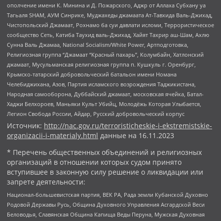
ополчение имени К. Минина и Д. Пожарского, Аджр от Аллаха Субхану уа
Тагьаля SHAM, АУМ Синрике, Муджахеды джамаата Ат-Тавхида Валь-Джихад,
Чистопольский Джамаат, Рохнамо ба суи давлати исломи, Террористическое
сообщество Сеть, Катиба Таухид валь-Джихад, Хайят Тахрир аш-Шам, Ахлю
Сунна Валь Джамаа, National Socialism/White Power, Артподготовка,
Религиозная группа “Джамаат “Красный пахарь”, Колумбайн, Хатлонский
джамаат, Мусульманская религиозная группа п. Кушкуль г. Оренбург,
Крымско-татарский добровольческий батальон имени Номана
Челебиджихана, Азов, Партия исламского возрождения Таджикистана,
Народная самооборона, Дуббайский джамаат, московская ячейка, Батал-
Хаджи Белхороев, Маньяки Культ Убийц, Молодёжь Которая Улыбается,
Легион Свобода России, Айдар, Русский добровольческий корпус
Источник:
http://nac.gov.ru/terroristicheskie-i-ekstremistskie-
organizacii-i-materialy.html
данные на
16.11.2023
* Перечень общественных объединений и религиозных
организаций в отношении которых судом принято
вступившее в законную силу решение о ликвидации или
запрете деятельности:
Национал-большевистская партия, ВЕК РА, Рада земли Кубанской Духовно
Родовой Державы Русь, Община Духовного Управления Асгардской Веси
Беловодья, Славянская Община Капища Веды Перуна, Мужская Духовная