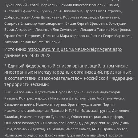
Лукашевский Сергей Маркович, Бахмин Вячеслав Иванович, Шабад
Анатолий Ефимович, Сухих Дарья Николаевна, Орлов Олег Петрович,
Добровольская Анна Дмитриевна, Королева Александра Евгеньевна,
Смирнов Владимир Александрович, Вицин Сергей Ефимович, Золотухин
Борис Андреевич, Левинсон Лев Семенович, Локшина Татьяна Иосифовна,
Орлов Олег Петрович, Полякова Мара Федоровна, Резник Генри Маркович,
Захаров Герман Константинович
Источник:
http://unro.minjust.ru/NKOForeignAgent.aspx
данные на
24.03.2022
* Единый федеральный список организаций, в том числе
иностранных и международных организаций, признанных
в соответствии с законодательством Российской Федерации
террористическими:
Высший военный Маджлисуль Шура Объединенных сил моджахедов
Кавказа, Конгресс народов Ичкерии и Дагестана, База, Асбат аль-Ансар,
Священная война, Исламская группа, Братья-мусульмане, Партия
исламского освобождения, Лашкар-И-Тайба, Исламская группа, Движение
Талибан, Исламская партия Туркестана, Общество социальных реформ,
Общество возрождения исламского наследия, Дом двух святых, Джунд аш-
Шам, Исламский джихад, Аль-Каида, Имарат Кавказ, АБТО, Правый сектор,
Исламское государство, Джабха аль-Нусра ли-Ахль аш-Шам, Народное