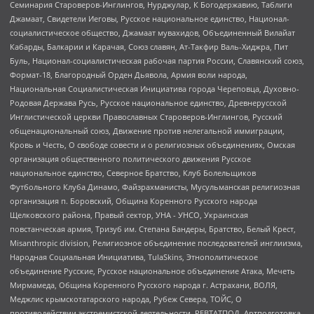
Семинария Староверов-Инглингов, Нурджулар, К Богодержавию, Таблиги
Джамаат, Свидетели Иеговы, Русское национальное единство, Национал-
социалистическое общество, Джамаат мувахидов, Объединенный Вилайат
Кабарды, Балкарии и Карачая, Союз славян, Ат-Такфир Валь-Хиджра, Пит
Буль, Национал-социалистическая рабочая партия России, Славянский союз,
Формат-18, Благородный Орден Дьявола, Армия воли народа,
Национальная Социалистическая Инициатива города Череповца, Духовно-
Родовая Держава Русь, Русское национальное единство, Древнерусской
Инглистической церкви Православных Староверов-Инглингов, Русский
общенациональный союз, Движение против нелегальной иммиграции,
Кровь и Честь, О свободе совести и о религиозных объединениях, Омская
организация общественного политического движения Русское
национальное единство, Северное Братство, Клуб Болельщиков
Футбольного Клуба Динамо, Файзрахманисты, Мусульманская религиозная
организация п. Боровский, Община Коренного Русского народа
Щелковского района, Правый сектор, УНА - УНСО, Украинская
повстанческая армия, Тризуб им. Степана Бандеры, Братство, Белый Крест,
Misanthropic division, Религиозное объединение последователей инглиизма,
Народная Социальная Инициатива, TulaSkins, Этнополитическое
объединение Русские, Русское национальное объединение Атака, Мечеть
Мирмамеда, Община Коренного Русского народа г. Астрахани, ВОЛЯ,
Меджлис крымскотатарского народа, Рубеж Севера, ТОЙС, О
противодействии экстремистской деятельности, РЕВТАТПОД, Артподготовка,