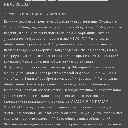
на
03.05.2024
* Реестр иностранных агентов:
Калининградская региональная общественная организация "Экозащита!-Женсовет", Фонд содействия защите прав и свобод граждан "Общественный вердикт", Фонд "Институт Развития Свободы Информации", Частное учреждение "Информационное агентство МЕМО. РУ", Региональная общественная организация "Общественная комиссия по сохранению наследия академика Сахарова", Фонд поддержки свободы прессы, Санкт-Петербургская общественная правозащитная организация "Гражданский контроль", Межрегиональная общественная организация "Информационно-просветительский центр "Мемориал", Региональный Фонд "Центр Защиты Прав Средств Массовой Информации", с 05.12.2023 Фонд "Центр Защиты Прав Средств массовой информации", Региональная общественная благотворительная организация помощи беженцам и мигрантам "Гражданское содействие", Негосударственное образовательное учреждение дополнительного профессионального образования (повышение квалификации) специалистов "АКАДЕМИЯ ПО ПРАВАМ ЧЕЛОВЕКА", Свердловская региональная общественная организация "Сутяжник", Автономная некоммерческая организация "Центр независимых социологических исследований", Союз общественных объединений "Российский исследовательский центр по правам человека", Региональное общественное учреждение научно-информационный центр "МЕМОРИАЛ", Некоммерческая организация "Фонд защиты гласности", Автономная некоммерческая организация "Институт прав человека", Городская общественная организация "Екатеринбургское общество "МЕМОРИАЛ", Городская общественная организация "Рязанское историко-просветительское и правозащитное общество "Мемориал" (Рязанский Мемориал), Челябинский региональный орган общественной самодеятельности – женское общественное объединение "Женщины Евразии", Челябинский региональный орган общественной самодеятельности "Уральская правозащитная группа", Фонд содействия защите здоровья и социальной справедливости имени Андрея Рылькова, Автономная Некоммерческая Организация "Аналитический Центр Юрия Левады", Автономная некоммерческая организация социальной поддержки населения "Проект Апрель", Региональная общественная организация помощи женщинам и детям, находящимся в кризисной ситуации "Информационно-методический центр "Анна", Фонд содействия развитию массовых коммуникаций и правовому просвещению "Так-так-Так", Фонд содействия устойчивому развитию "Серебряная тайга", Свердловский региональный общественный фонд социальных проектов "Новое время", "Idel.Реалии", Кавказ.Реалии, Крым.Реалии, Телеканал Настоящее Время, Татаро-башкирская служба Радио Свобода (Azatliq Radiosi), Радио Свободная Европа/Радио Свобода (PCE/PC), "Сибирь.Реалии", "Фактограф", Благотворительный фонд помощи осужденным и их семьям, Автономная некоммерческая организация "Институт глобализации и социальных движений", Фонд "В защиту прав заключенных", Частное учреждение "Центр поддержки и содействия развитию средств массовой информации", Пензенский региональный общественный благотворительный фонд "Гражданский союз", "Север.Реалии", Некоммерческая организация Фонд "Правовая инициатива", Общество с ограниченной ответственностью "Радио Свободная Европа/Радио Свобода", Чешское информационное агентство "MEDIUM-ORIENT", Красноярская региональная общественная организация "Мы против СПИДа", Камалягин Денис Николаевич, Маркелов Сергей Евгеньевич, Пономарев Лев Александрович, Савицкая Людмила Алексеевна, Автономная некоммерческая организация "Центр по работе с проблемой насилия "НАСИЛИЮ.НЕТ", Межрегиональный профессиональный союз работников здравоохранения "Альянс врачей", Юридическое лицо, зарегистрированное в Латвийской Республике, SIA "Medusa Project" (регистрационный номер 40103797863, дата регистрации 10.06.2014), Некоммерческая организация "Фонд по борьбе с коррупцией", Автономная некоммерческая организация "Институт права и публичной политики", Баданин Роман Сергеевич, Гликин Максим Александрович, Железнова Мария Михайловна, Лукьянова Юлия Сергеевна, Маетная Елизавета Витальевна, Маняхин Петр Борисович, Чуракова Ольга Владимировна, Ярош Юлия Петровна, Юридическое лицо "The Insider SIA", зарегистрированное в Риге, Латвийская Республика (дата регистрации 26.06.2015), являющееся администратором доменного имени интернет-издания "The Insider SIA", https://theins.ru, Постернак Алексей Евгеньевич, Рубин Михаил Аркадьевич, Анин Роман Александрович, Юридическое лицо Istories fonds, зарегистрированное в Латвийской Республике (регистрационный номер 50008295751, дата регистрации 24.02.2020), Великовский Дмитрий Александрович, Долинина Ирина Николаевна, Мароховская Алеся Алексеевна, Шлейнов Роман Юрьевич, Шмагун Олеся Валентиновна, Общество с ограниченной ответственностью "Альтаир 2021", Общество с ограниченной ответственностью "Вега 2021", Общество с ограниченной ответственностью "Главный редактор 2021", Общество с ограниченной ответственностью "Ромашки монолит", Важенков Артем Валерьевич, Ивановская областная общественная организация "Центр гендерных исследований", Гурман Юрий Альбертович, Медиапроект "ОВД-Инфо", Егоров Владимир Владимирович, Жилинский Владимир Александрович, Общество с ограниченной ответственностью "ЗП", Иванова София Юрьевна, Карезина Инна Павловна, Кильтау Екатерина Викторовна, Петров Алексей Викторович, Пискунов Сергей Евгеньевич, Смирнов Сергей Сергеевич, Тихонов Михаил Сергеевич, Общество с ограниченной ответственностью "ЖУРНАЛИСТ-ИНОСТРАННЫЙ АГЕНТ", Арапова Галина Юрьевна, Вольтская Татьяна Анатольевна, Американская компания "Mason G.E.S. Anonymous Foundation" (США), являющаяся владельцем интернет-издания https://mnews.world/, Компания "Stichting Bellingcat", зарегистрированная в Нидерландах (дата регистрации 11.07.2018), Захаров Андрей Вячеславович, Клепиковская Екатерина Дмитриевна, Общество с ограниченной ответственностью "МЕМО", Перл Роман Александрович, Симонов Евгений Алексеевич, Соловьева Елена Анатольевна, Сотников Даниил Владимирович, Сурначева Елизавета Дмитриевна, Автономная некоммерческая организация по защите прав человека и информированию населения "Якутия – Наше Мнение", Общество с ограниченной ответственностью "Москоу диджитал медиа", с 26.01.2023 Общество с ограниченной ответственностью "Чайка Белые сады", Ветошкина Валерия Валерьевна, Заговора Максим Александрович, Межрегиональное общественное движение "Российская ЛГБТ - сеть", Оленичев Максим Владимирович, Павлов Иван Юрьевич, Скворцова Елена Сергеевна, Общество с ограниченной ответственностью "Как бы инагент", Кочетков Игорь Викторович, Общество с ограниченной ответственностью "Честные выборы", Еланчик Олег Александрович, Общество с ограниченной ответственностью "Нобелевский призыв", Гималова Регина Эмилевна, Григорьев Андрей Валерьевич, Григорьева Алина Александровна, Ассоциация по содействию защите прав призывников, альтернативнослужащих и военнослужащих "Правозащитная группа "Гражданин.Армия.Право", Хисамова Регина Фаритовна, Автономная некоммерческая организация по реализации социально-правовых программ "Лилит", Дальневосточное общественное движение "Маяк", Санкт-Петербургская ЛГБТ-инициативная группа "Выход", Инициативная группа ЛГБТ+ "Реверс", Алексеев Андрей Викторович, Бекбулатова Таисия Львовна, Беляев Иван Михайлович, Владыкина Елена Сергеевна, Гельман Марат Александрович, Никульшина Вероника Юрьевна, Толоконникова Надежда Андреевна, Шендерович Виктор Анатольевич, Общество с ограниченной ответственностью "Данное сообщение", Общество с ограниченной ответственностью Издательский дом "Новая глава", Айнбиндер Александра Александровна, Московский комьюнити-центр для ЛГБТ+инициатив, Благотворительный фонд развития филантропии, Deutsche Welle (Германия, Kurt-Schumacher-Strasse 3, 53113 Bonn), Борзунова Мария Михайловна, Воробьев Виктор Викторович, Голубева Анна Львовна, Константинова Алла Михайловна, Малкова Ирина Владимировна, Мурадов Мурад Абдулгалимович, Осетинская Елизавета Николаевна, Понасенков Евгений Николаевич, Ганапольский Матвей Юрьевич, Киселев Евгений Алексеевич, Борухович Ирина Григорьевна, Дремин Иван Тимофеевич, Дубровский Дмитрий Викторович, Красноярская региональная общественная организация поддержки и развития альтернативных образовательных технологий и межкультурных коммуникаций "ИНТЕРРА", Маяковская Екатерина Алексеевна, Фейгин Марк Захарович, Филимонов Андрей Викторович, Дзугкоева Регина Николаевна, Доброхотов Роман Александрович, Дудь Юрий Александрович, Елкин Сергей Владимирович, Кругликов Кирилл Игоревич, Сабунаева Мария Леонидовна, Семенов Алексей Владимирович, Шаинян Карен Багратович, Шульман Екатерина Михайловна, Асафьев Артур Валерьевич, Вахштайн Виктор Семенович, Венедиктов Алексей Алексеевич, Лушникова Екатерина Евгеньевна, Волков Леонид Михайлович, Невзоров Александр Глебович, Пархоменко Сергей Борисович, Сироткин Ярослав Николаевич, Кара-Мурза Владимир Владимирович, Баранова Наталья Владимировна, Гозман Леонид Яковлевич, Кагарлицкий Борис Юльевич, Климарев Михаил Валерьевич, Милов Владимир Станиславович, Автономная некоммерческая организация Краснодарский центр современного искусства "Типография", Моргенштерн Алишер Тагирович, Соболь Любовь Эдуардовна, Общество с ограниченной ответственностью "ЛИЗА НОРМ", Каспаров Гарри Кимович, Ходорковский Михаил Борисович, Общество с ограниченной ответственностью "Апрельские тезисы", Данилович Ирина Брониславовна, Кашин Олег Владимирович, Петров Николай Владимирович, Пивоваров Алексей Владимирович, Соколов Михаил Владимирович, Цветкова Юлия Владимировна, Чичваркин Евгений Александрович, Комитет против пыток/Команда против пыток, Общество с ограниченной ответственностью "Первый научный", Общество с ограниченной ответственностью "Вертолет и ко", Белоцерковская Вероника Борисовна, Кац Максим Евгеньевич, Лазарева Татьяна Юрьевна, Шаведдинов Руслан Табризович, Яшин Илья Валерьевич, Общество с ограниченной ответственностью "Иноагент ААВ", Алешковский Дмитрий Петрович, Альбац Евгения Марковна, Быков Дмитрий Львович, Галямина Юлия Евгеньевна, Лойко Сергей Леонидович, Мартынов Кирилл Константинович, Медведев Сергей Александрович, Крашенинников Федор Геннадиевич, Гордеева Катерина Вл