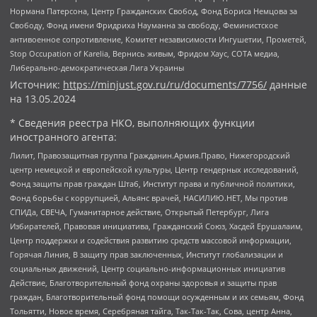
Нормана Патерсона, Центр Гражданских Свобод, Фонд Бориса Немцова за
Свободу, Фонд имени Фридриха Науманна за свободу, Феминистское
антивоенное сопротивление, Комитет независимости Ингушетии, Прометей,
Stop Occupation of Karelia, Вернись живым, Фридом Хаус, СОТА медиа,
Либерально-демократическая Лига Украины
Источник:
https://minjust.gov.ru/ru/documents/7756/
данные
на
13.05.2024
* Сведения реестра НКО, выполняющих функции
иностранного агента:
Лилит, Правозащитная группа Гражданин.Армия.Право, Нижегородский
центр немецкой и европейской культуры, Центр гендерных исследований,
Фонд защиты прав граждан Штаб, Институт права и публичной политики,
Фонд борьбы с коррупцией, Альянс врачей, НАСИЛИЮ.НЕТ, Мы против
СПИДа, СВЕЧА, Гуманитарное действие, Открытый Петербург, Лига
Избирателей, Правовая инициатива, Гражданский Союз, Хасдей Ерушалаим,
Центр поддержки и содействия развитию средств массовой информации,
Горячая Линия, В защиту прав заключенных, Институт глобализации и
социальных движений, Центр социально-информационных инициатив
Действие, Благотворительный фонд охраны здоровья и защиты прав
граждан, Благотворительный фонд помощи осужденным и их семьям, Фонд
Тольятти, Новое время, Серебряная тайга, Так-Так-Так, Сова, центр Анна,