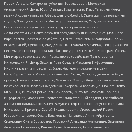
Проект Апрель, Самарская губерния, Эра здоровья, Мемориал,
Аналитический Центр Юрия Левады, Издательство Парк Гагарина, Фонд
имени Андрея Рылькова, Сфера, Центр СИБАЛЬТ, Уральская правозащитная
группа, Женщины Евразии, Институт прав человека, Фонд защиты гласности,
Российский исследовательский центр по правам человека,
Дальневосточный центр развития гражданских инициатив и социального
партнерства, Гражданское действие, Центр независимых социологических
исследований, Сутяжник, АКАДЕМИЯ ПО ПРАВАМ ЧЕЛОВЕКА, Центр развития
некоммерческих организаций, Частное учреждение в Калининграде Совета
Министров северных стран, Гражданское содействие, Трансперенси
Интернешнл-Р, Центр Защиты Прав Средств Массовой Информации,
Институт развития прессы - Сибирь, Частное учреждение в Санкт-
Петербурге Совета Министров Северных Стран, Фонд поддержки свободы
прессы, Гражданский контроль, Человек и Закон, Общественная комиссия
по сохранению наследия академика Сахарова, Информационное агентство
МЕМО. РУ, Институт региональной прессы, Институт Развития Свободы
Информации, Экозащита!-Женсовет, Общественный вердикт, Евразийская
антимонопольная ассоциация, Бедушев Петр Петрович, Дзугкоева Регина
Николаевна, Кривенко Сергей Владимирович, Милославский Павел
Юрьевич, Шнырова Ольга Вадимовна, Чанышева Лилия Айратовна,
Сидорович Ольга Борисовна, Туровский Александр Алексеевич, Васильева
Анастасия Евгеньевна, Ривина Анна Валерьевна, Бойко Анатолий