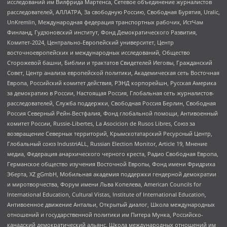
исследований им Вилфрида Мартенса, Сетевое объединение журналистов
расследователей, АЛЛАТРА, За свободную Россию, Свободная Бурятия, Uralic,
UnKremlin, Международная федерация транспортных рабочих, ИстЧам
Финланд, Гудзоновский институт, Фонд Демократического Развития,
Комитет-2024, Центрально-Европейский университет, Центр
восточноевропейских и международных исследований, Общество
Сторожевой башни, Библии и трактатов Свидетелей Иеговы, Гражданский
Совет, Центр анализа европейской политики, Академическая сеть Восточная
Европа, Российский комитет действия, РЭНД корпорейшн, Русская Америка
за демократию в России, Настоящая Россия, Глобальная сеть журналистов-
расследователей, Служба поддержки, Свободная Россия Берлин, Свободная
Россия Северный Рейн-Вестфалия, Фонд глобальной помощи, Антивоенный
комитет России, Russie-Libertes, La Asocicion de Rusos Libres, Союз за
возвращение Северных территорий, Крымскотатарский Ресурсный Центр,
Глобальный союз IndustriALL, Russian Election Monitor, Article 19, Мнение
медиа, Федерация анархического черного креста, Радио Свободная Европа,
Германское общество изучения Восточной Европы, Фонд имени Фридриха
Эберта, XZ gGmbH, Мобильная академия поддержки гендерной демократии
и миротворчества, Форум имени Льва Копелева, American Councils for
International Education, Cultural Vistas, Institute of International Education,
Антивоенное движение Антальи, Открытый диалог, Школа международных
отношений и государственной политики им Питера Мунка, Российско-
канадский демократический альянс, Школа международных отношений им