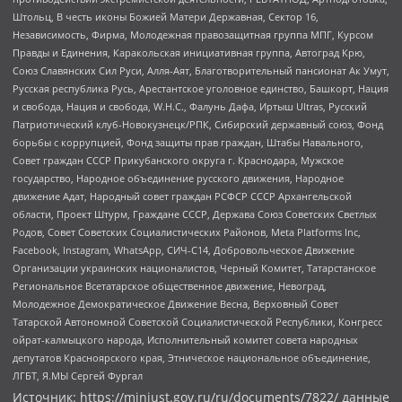
Штольц, В честь иконы Божией Матери Державная, Сектор 16,
Независимость, Фирма, Молодежная правозащитная группа МПГ, Курсом
Правды и Единения, Каракольская инициативная группа, Автоград Крю,
Союз Славянских Сил Руси, Алля-Аят, Благотворительный пансионат Ак Умут,
Русская республика Русь, Арестантское уголовное единство, Башкорт, Нация
и свобода, Нация и свобода, W.H.С., Фалунь Дафа, Иртыш Ultras, Русский
Патриотический клуб-Новокузнецк/РПК, Сибирский державный союз, Фонд
борьбы с коррупцией, Фонд защиты прав граждан, Штабы Навального,
Совет граждан СССР Прикубанского округа г. Краснодара, Мужское
государство, Народное объединение русского движения, Народное
движение Адат, Народный совет граждан РСФСР СССР Архангельской
области, Проект Штурм, Граждане СССР, Держава Союз Советских Светлых
Родов, Совет Советских Социалистических Районов, Meta Platforms Inc,
Facebook, Instagram, WhatsApp, СИЧ-С14, Добровольческое Движение
Организации украинских националистов, Черный Комитет, Татарстанское
Региональное Всетатарское общественное движение, Невоград,
Молодежное Демократическое Движение Весна, Верховный Совет
Татарской Автономной Советской Социалистической Республики, Конгресс
ойрат-калмыцкого народа, Исполнительный комитет совета народных
депутатов Красноярского края, Этническое национальное объединение,
ЛГБТ, Я.МЫ Сергей Фургал
Источник:
https://minjust.gov.ru/ru/documents/7822/
данные