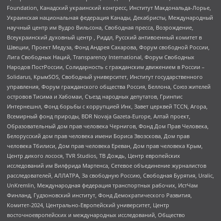
Foundation, Канадский украинский конгресс, Институт Макдональда-Лорье,
Украинская национальная федерация Канады, Декабристы, Международный
научный центр им Вудро Вильсона, Свободная пресса, Возрождение,
Всеукраинский духовный центр , Риддл, Русский антивоенный комитет в
Швеции, Проект Медуза, Фонд Андрея Сахарова, Форум свободной России,
Лига Свободных Наций, Transparеncy International, Форум Свободных
Народов ПостРоссии, Солидарность с гражданским движением в России –
Solidarus, КрымSOS, Свободный университет, Институт государственного
управления, Форум гражданского общества Россия, Беллона, Союз жителей
островов Тисима и Хабомаи, Съезд народных депутатов, Гринпис
Интернешнл, Фонд борьбы с коррупцией Инк, Завет церквей TCCN, Агора,
Всемирный фонд природы, BDR Novaja Gazeta-Europe, Алтай проект,
Образовательный дом прав человека Чернигов, Фонд Дом Прав Человека,
Белорусский дом прав человека имени Бориса Звозскова, Дом прав
человека Тбилиси, Дом прав человека Ереван, Дом прав человека Крым,
Центр дикого лосося, TVR Studios, ТВ Дождь, Центр европейских
исследований им Вилфрида Мартенса, Сетевое объединение журналистов
расследователей, АЛЛАТРА, За свободную Россию, Свободная Бурятия, Uralic,
UnKremlin, Международная федерация транспортных рабочих, ИстЧам
Финланд, Гудзоновский институт, Фонд Демократического Развития,
Комитет-2024, Центрально-Европейский университет, Центр
восточноевропейских и международных исследований, Общество