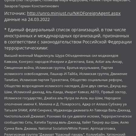
Захаров Герман Константинович
Источник:
http://unro.minjust.ru/NKOForeignAgent.aspx
данные на
24.03.2022
* Единый федеральный список организаций, в том числе
иностранных и международных организаций, признанных
в соответствии с законодательством Российской Федерации
террористическими:
Высший военный Маджлисуль Шура Объединенных сил моджахедов
Кавказа, Конгресс народов Ичкерии и Дагестана, База, Асбат аль-Ансар,
Священная война, Исламская группа, Братья-мусульмане, Партия
исламского освобождения, Лашкар-И-Тайба, Исламская группа, Движение
Талибан, Исламская партия Туркестана, Общество социальных реформ,
Общество возрождения исламского наследия, Дом двух святых, Джунд аш-
Шам, Исламский джихад, Аль-Каида, Имарат Кавказ, АБТО, Правый сектор,
Исламское государство, Джабха аль-Нусра ли-Ахль аш-Шам, Народное
ополчение имени К. Минина и Д. Пожарского, Аджр от Аллаха Субхану уа
Тагьаля SHAM, АУМ Синрике, Муджахеды джамаата Ат-Тавхида Валь-Джихад,
Чистопольский Джамаат, Рохнамо ба суи давлати исломи, Террористическое
сообщество Сеть, Катиба Таухид валь-Джихад, Хайят Тахрир аш-Шам, Ахлю
Сунна Валь Джамаа, National Socialism/White Power, Артподготовка,
Религиозная группа “Джамаат “Красный пахарь”, Колумбайн, Хатлонский