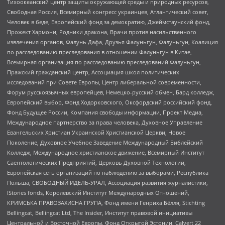
Тихоокеанский центр защиты окружающей среды и природных ресурсов,
Свободная Россия, Всемирный конгресс украинцев, Атлантический совет,
Человек в беде, Европейский фонд за демократию, Джеймстаунский фонд,
Прожект Хармони, Родники дракона, Врачи против насильственного
извлечения органов, Фалунь Дафа, Друзья Фалуньгун, Фалуньгун, Коалиция
по расследованию преследования в отношении Фалуньгун в Китае,
Всемирная организация по расследованию преследований Фалуньгун,
Пражский гражданский центр, Ассоциация школ политических
исследований при Совете Европы, Центр либеральной современности,
Форум русскоязычных европейцев, Немецко-русский обмен, Бард колледж,
Европейский выбор, Фонд Ходорковского, Оксфордский российский фонд,
Фонд Будущее России, Компания свободы информации, Проект Медиа,
Международное партнерство за права человека, Духовное Управление
Евангельских Христиан Украинской Христианской Церкви, Новое
Поколение, Духовное Учебное Заведение Международный Библейский
Колледж, Международное христианское движение, Всемирный Институт
Саентологических Предприятий, Церковь Духовной Технологии,
Европейская сеть организаций по наблюдению за выборами, Республика
Польша, СВОБОДНЫЙ ИДЕЛЬ-УРАЛ, Ассоциация развития журналистики,
IStories fonds, Королевский Институт Международных Отношений,
КРИМСЬКА ПРАВОЗАХИСНА ГРУПА, Фонд имени Генриха Бёлля, Stichting
Bellingcat, Bellingcat Ltd, The Insider, Институт правовой инициативы
Центральной и Восточной Европы, Фонд Открытой Эстонии, Calvert 22