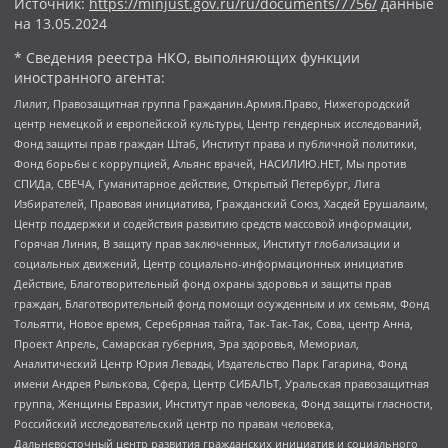
Источник:
https://minjust.gov.ru/ru/documents/7756/
данные
на
13.05.2024
* Сведения реестра НКО, выполняющих функции
иностранного агента:
Лилит, Правозащитная группа Гражданин.Армия.Право, Нижегородский
центр немецкой и европейской культуры, Центр гендерных исследований,
Фонд защиты прав граждан Штаб, Институт права и публичной политики,
Фонд борьбы с коррупцией, Альянс врачей, НАСИЛИЮ.НЕТ, Мы против
СПИДа, СВЕЧА, Гуманитарное действие, Открытый Петербург, Лига
Избирателей, Правовая инициатива, Гражданский Союз, Хасдей Ерушалаим,
Центр поддержки и содействия развитию средств массовой информации,
Горячая Линия, В защиту прав заключенных, Институт глобализации и
социальных движений, Центр социально-информационных инициатив
Действие, Благотворительный фонд охраны здоровья и защиты прав
граждан, Благотворительный фонд помощи осужденным и их семьям, Фонд
Тольятти, Новое время, Серебряная тайга, Так-Так-Так, Сова, центр Анна,
Проект Апрель, Самарская губерния, Эра здоровья, Мемориал,
Аналитический Центр Юрия Левады, Издательство Парк Гагарина, Фонд
имени Андрея Рылькова, Сфера, Центр СИБАЛЬТ, Уральская правозащитная
группа, Женщины Евразии, Институт прав человека, Фонд защиты гласности,
Российский исследовательский центр по правам человека,
Дальневосточный центр развития гражданских инициатив и социального