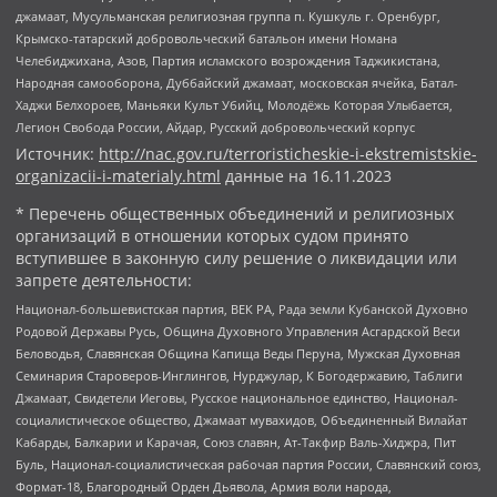
джамаат, Мусульманская религиозная группа п. Кушкуль г. Оренбург,
Крымско-татарский добровольческий батальон имени Номана
Челебиджихана, Азов, Партия исламского возрождения Таджикистана,
Народная самооборона, Дуббайский джамаат, московская ячейка, Батал-
Хаджи Белхороев, Маньяки Культ Убийц, Молодёжь Которая Улыбается,
Легион Свобода России, Айдар, Русский добровольческий корпус
Источник:
http://nac.gov.ru/terroristicheskie-i-ekstremistskie-
organizacii-i-materialy.html
данные на
16.11.2023
* Перечень общественных объединений и религиозных
организаций в отношении которых судом принято
вступившее в законную силу решение о ликвидации или
запрете деятельности:
Национал-большевистская партия, ВЕК РА, Рада земли Кубанской Духовно
Родовой Державы Русь, Община Духовного Управления Асгардской Веси
Беловодья, Славянская Община Капища Веды Перуна, Мужская Духовная
Семинария Староверов-Инглингов, Нурджулар, К Богодержавию, Таблиги
Джамаат, Свидетели Иеговы, Русское национальное единство, Национал-
социалистическое общество, Джамаат мувахидов, Объединенный Вилайат
Кабарды, Балкарии и Карачая, Союз славян, Ат-Такфир Валь-Хиджра, Пит
Буль, Национал-социалистическая рабочая партия России, Славянский союз,
Формат-18, Благородный Орден Дьявола, Армия воли народа,