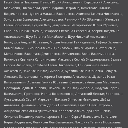
Гасан Ольга Павловна, Паутов Юрий Анатольевич, Верховский Александр
Маркович, Пислакова-Паркер Марина Петровна, Кочеткова Татьяна
Владимировна, Чуркина Наталья Валерьевна, Акимова Татьяна Николаевна,
Золотарева Екатерина Александровна, Рачинский Ян Збигневич, Жемкова
Елена Борисовна, Гудков Лев Дмитриевич, Илларионова Юлия Юрьевна,
Саранг Анна Васильевна, Захарова Светлана Сергеевна, Аверин Владимир
Анатольевич, Щур Татьяна Михайловна, Щур Николай Алексеевич,
Блинушов Андрей Юрьевич, Мосин Алексей Геннадьевич, Гефтер Валентин
Михайлович, Симонов Алексей Кириллович, Флиге Ирина Анатольевна,
Мельникова Валентина Дмитриевна, Вититинова Елена Владимировна,
Баженова Светлана Куприяновна, Максимов Сергей Владимирович, Беляев
Сергей Иванович, Голубева Елена Николаевна, Ганнушкина Светлана
Алексеевна, Закс Елена Владимировна, Буртина Елена Юрьевна, Гендель
Людмила Залмановна, Кокорина Екатерина Алексеевна, Шуманов Илья
Вячеславович, Арапова Галина Юрьевна, Свечников Анатолий Мариевич,
Прохоров Вадим Юрьевич, Шахова Елена Владимировна, Подузов Сергей
Васильевич, Протасова Ирина Вячеславовна, Литинский Леонид Борисович,
Лукашевский Сергей Маркович, Бахмин Вячеслав Иванович, Шабад
Анатолий Ефимович, Сухих Дарья Николаевна, Орлов Олег Петрович,
Добровольская Анна Дмитриевна, Королева Александра Евгеньевна,
Смирнов Владимир Александрович, Вицин Сергей Ефимович, Золотухин
Борис Андреевич, Левинсон Лев Семенович, Локшина Татьяна Иосифовна,
Орлов Олег Петрович, Полякова Мара Федоровна, Резник Генри Маркович,