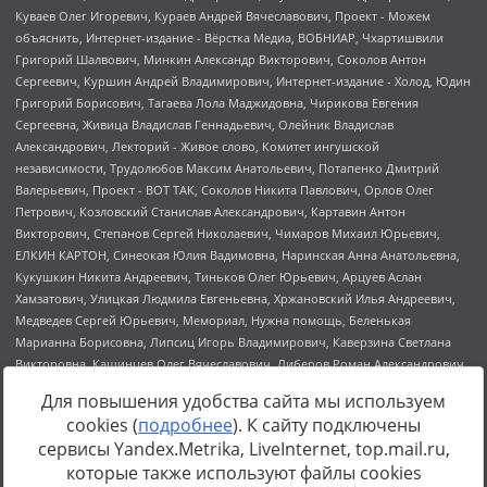
Для повышения удобства сайта мы используем
cookies (
подробнее
). К сайту подключены
сервисы Yandex.Metrika, LiveInternet, top.mail.ru,
Источник:
https://minjust.gov.ru/uploaded/files/reestr-
которые также используют файлы cookies
inostrannyih-agentov-22-03-2024.pdf
данные на
22.03.2024