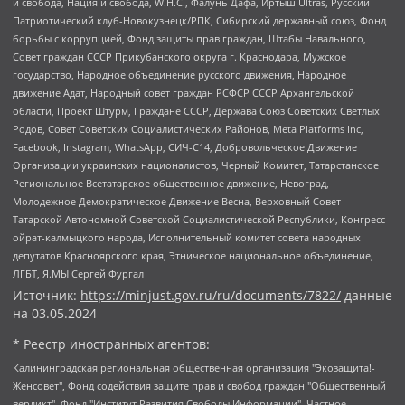
и свобода, Нация и свобода, W.H.С., Фалунь Дафа, Иртыш Ultras, Русский
Патриотический клуб-Новокузнецк/РПК, Сибирский державный союз, Фонд
борьбы с коррупцией, Фонд защиты прав граждан, Штабы Навального,
Совет граждан СССР Прикубанского округа г. Краснодара, Мужское
государство, Народное объединение русского движения, Народное
движение Адат, Народный совет граждан РСФСР СССР Архангельской
области, Проект Штурм, Граждане СССР, Держава Союз Советских Светлых
Родов, Совет Советских Социалистических Районов, Meta Platforms Inc,
Facebook, Instagram, WhatsApp, СИЧ-С14, Добровольческое Движение
Организации украинских националистов, Черный Комитет, Татарстанское
Региональное Всетатарское общественное движение, Невоград,
Молодежное Демократическое Движение Весна, Верховный Совет
Татарской Автономной Советской Социалистической Республики, Конгресс
ойрат-калмыцкого народа, Исполнительный комитет совета народных
депутатов Красноярского края, Этническое национальное объединение,
ЛГБТ, Я.МЫ Сергей Фургал
Источник:
https://minjust.gov.ru/ru/documents/7822/
данные
на
03.05.2024
* Реестр иностранных агентов:
Калининградская региональная общественная организация "Экозащита!-Женсовет", Фонд содействия защите прав и свобод граждан "Общественный вердикт", Фонд "Институт Развития Свободы Информации", Частное учреждение "Информационное агентство МЕМО. РУ", Региональная общественная организация "Общественная комиссия по сохранению наследия академика Сахарова", Фонд поддержки свободы прессы, Санкт-Петербургская общественная правозащитная организация "Гражданский контроль", Межрегиональная общественная организация "Информационно-просветительский центр "Мемориал", Региональный Фонд "Центр Защиты Прав Средств Массовой Информации", с 05.12.2023 Фонд "Центр Защиты Прав Средств массовой информации", Региональная общественная благотворительная организация помощи беженцам и мигрантам "Гражданское содействие", Негосударственное образовательное учреждение дополнительного профессионального образования (повышение квалификации) специалистов "АКАДЕМИЯ ПО ПРАВАМ ЧЕЛОВЕКА", Свердловская региональная общественная организация "Сутяжник", Автономная некоммерческая организация "Центр независимых социологических исследований", Союз общественных объединений "Российский исследовательский центр по правам человека", Региональное общественное учреждение научно-информационный центр "МЕМОРИАЛ", Некоммерческая организация "Фонд защиты гласности", Автономная некоммерческая организация "Институт прав человека", Городская общественная организация "Екатеринбургское общество "МЕМОРИАЛ", Городская общественная организация "Рязанское историко-просветительское и правозащитное общество "Мемориал" (Рязанский Мемориал), Челябинский региональный орган общественной самодеятельности – женское общественное объединение "Женщины Евразии", Челябинский региональный орган общественной самодеятельности "Уральская правозащитная группа", Фонд содействия защите здоровья и социальной справедливости имени Андрея Рылькова, Автономная Некоммерческая Организация "Аналитический Центр Юрия Левады", Автономная некоммерческая организация социальной поддержки населения "Проект Апрель", Региональная общественная организация помощи женщинам и детям, находящимся в кризисной ситуации "Информационно-методический центр "Анна", Фонд содействия развитию массовых коммуникаций и правовому просвещению "Так-так-Так", Фонд содействия устойчивому развитию "Серебряная тайга", Свердловский региональный общественный фонд социальных проектов "Новое время", "Idel.Реалии", Кавказ.Реалии, Крым.Реалии, Телеканал Настоящее Время, Татаро-башкирская служба Радио Свобода (Azatliq Radiosi), Радио Свободная Европа/Радио Свобода (PCE/PC), "Сибирь.Реалии", "Фактограф", Благотворительный фонд помощи осужденным и их семьям, Автономная некоммерческая организация "Институт глобализации и социальных движений", Фонд "В защиту прав заключенных", Частное учреждение "Центр поддержки и содействия развитию средств массовой информации", Пензенский региональный общественный благотворительный фонд "Гражданский союз", "Север.Реалии", Некоммерческая организация Фонд "Правовая инициатива", Общество с ограниченной ответственностью "Радио Свободная Европа/Радио Свобода", Чешское информационное агентство "MEDIUM-ORIENT", Красноярская региональная общественная организация "Мы против СПИДа", Камалягин Денис Николаевич, Маркелов Сергей Евгеньевич, Пономарев Лев Александрович, Савицкая Людмила Алексеевна, Автономная некоммерческая организация "Центр по работе с проблемой насилия "НАСИЛИЮ.НЕТ", Межрегиональный профессиональный союз работников здравоохранения "Альянс врачей", Юридическое лицо, зарегистрированное в Латвийской Республике, SIA "Medusa Project" (регистрационный номер 40103797863, дата регистрации 10.06.2014), Некоммерческая организация "Фонд по борьбе с коррупцией", Автономная некоммерческая организация "Институт права и публичной политики", Баданин Роман Сергеевич, Гликин Максим Александрович, Железнова Мария Михайловна, Лукьянова Юлия Сергеевна, Маетная Елизавета Витальевна, Маняхин Петр Борисович, Чуракова Ольга Владимировна, Ярош Юлия Петровна, Юридическое лицо "The Insider SIA", зарегистрированное в Риге, Латвийская Республика (дата регистрации 26.06.2015), являющееся администратором доменного имени интернет-издания "The Insider SIA", https://theins.ru, Постернак Алексей Евгеньевич, Рубин Михаил Аркадьевич, Анин Роман Александрович, Юридическое лицо Istories fonds, зарегистрированное в Латвийской Республике (регистрационный номер 50008295751, дата регистрации 24.02.2020), Великовский Дмитрий Александрович, Долинина Ирина Николаевна, Мароховская Алеся Алексеевна, Шлейнов Роман Юрьевич, Шмагун Олеся Валентиновна, Общество с ограниченной ответственностью "Альтаир 2021", Общество с ограниченной ответственностью "Вега 2021", Общество с ограниченной ответственностью "Главный редактор 2021", Общество с ограниченной ответственностью "Ромашки монолит", Важенков Артем Валерьевич, Ивановская областная общественная организация "Центр гендерных исследований", Гурман Юрий Альбертович, Медиапроект "ОВД-Инфо", Егоров Владимир Владимирович, Жилинский Владимир Александрович, Общество с ограниченной ответственностью "ЗП", Иванова София Юрьевна, Карезина Инна Павловна, Кильтау Екатерина Викторовна, Петров Алексей Викторович, Пискунов Сергей Евгеньевич, Смирнов Сергей Сергеевич, Тихонов Михаил Сергеевич, Общество с ограниченной ответственностью "ЖУРНАЛИСТ-ИНОСТРАННЫЙ АГЕНТ", Арапова Галина Юрьевна, Вольтская Татьяна Анатольевна, Американская компания "Mason G.E.S. Anonymous Foundation" (США), являющаяся владельцем интернет-издания https://mnews.world/, Компания "Stichting Bellingcat", зарегистрированная в Нидерландах (дата регистрации 11.07.2018), Захаров Андрей Вячеславович, Клепиковская Екатерина Дмитриевна, Общество с ограниченной ответственностью "МЕМО", Перл Роман Александрович, Симонов Евгений Алексеевич, Соловьева Елена Анатольевна, Сотников Даниил Владимирович, Сурначева Елизавета Дмитриевна, Автономная некоммерческая организация по защите прав человека и информированию населения "Якутия – Наше Мнение", Общество с ограниченной ответственностью "Москоу диджитал медиа", с 26.01.2023 Общество с ограниченной ответственностью "Чайка Белые сады", Ветошкина Валерия Валерьевна, Заговора Максим Александрович, Межрегиональное общественное движение "Российская ЛГБТ - сеть", Оленичев Максим Владимирович, Павлов Иван Юрьевич, Скворцова Елена Сергеевна, Общество с ограниченной ответственностью "Как бы инагент", Кочетков Игорь Викторович, Общество с ограниченной ответственностью "Честные выборы", Еланчик Олег Александрович, Общество с ограниченной ответственностью "Нобелевский призыв", Гималова Регина Эмилевна, Григорьев Андрей Валерьевич, Григорьева Алина Александровна, Ассоциация по содействию защите прав призывников, альтернативнослужащих и военнослужащих "Правозащитная группа "Гражданин.Армия.Право", Хисамова Регина Фаритовна, Автономная некоммерческая организация по реализации социально-правовых программ "Лилит", Дальневосточное общественное движение "Маяк", Санкт-Петербургская ЛГБТ-инициативная группа "Выход", Инициативная группа ЛГБТ+ "Реверс", Алексеев Андрей Викторович, Бекбулатова Таисия Львовна, Беляев Иван Михайлович, Владыкина Елена Сергеевна, Гельман Марат Александрович, Никульшина Вероника Юрьевна, Толоконникова Надежда Андреевна, Шендерович Виктор Анатольевич, Общество с ограниченной ответственностью "Данное сообщение", Общество с ограниченной ответственностью Издательский дом "Новая глава", Айнбиндер Александра Александровна, Московский комьюнити-центр для ЛГБТ+инициатив, Благотворительный фонд развития филантропии, Deutsche Welle (Германия, Kurt-Schumacher-Strasse 3, 53113 Bonn), Борзунова Мария Михайловна, Воробьев Виктор Викторович, Голубева Анна Львовна, Константинова Алла Михайловна, Малкова Ирина Владимировна, Мурадов Мурад Абдулгалимович, Осетинская Елизавета Николаевна, Понасенков Евгений Николаевич, Ганапольский Матвей Юрьевич, Киселев Евгений Алексеевич, Борухович Ирина Григорьевна, Дремин Иван Тимофеевич, Дубровский Дмитрий Викторович, Красноярская региональная общественная организация поддержки и развития альтернативных образовательных технологий и межкультурных коммуникаций "ИНТЕРРА", Маяковская Екатерина Алексеевна, Фейгин Марк Захарович, Филимонов Андрей Викторович, Дзугкоева Регина Николаевна, Доброхотов Роман Александрович, Дудь Юрий Александрович, Елкин Сергей Владимирович, Кругликов Кирилл Игоревич, Сабунаева Мария Леонидовна, Семенов Алексей Владимирович, Шаинян Карен Багратович, Шульман Екатерина Михайловна, Асафьев Артур Валерьевич, Вахштайн Виктор Семенович, Венедиктов Алексей Алексеевич, Лушникова Екатерина Евгеньевна, Волков Леонид Михайлович, Невзоров Александр Глебович, Пархоменко Сергей Борисович, Сироткин Ярослав Николаевич, Кара-Мурза Владимир Владимирович, Баранова Наталья Владимировна, Гозман Леонид Яковлевич, Кагарлицкий Борис Юльевич, Климарев Михаил Валерьевич, Милов Владимир Станиславович, Автономная некоммерческая организация Краснодарский центр современного искусства "Типография", Моргенштерн Алишер Тагирович, Соболь Любовь Эдуардовна, Общество с ограниченной ответственностью "ЛИЗА НОРМ", Каспаров Гарри Кимович, Ходорковский Михаил Борисович, Общество с ограниченной ответственностью "Апрельские тезисы", Данилович Ирина Брониславовна, Кашин Олег Владимирович, Петров Николай Владимирович, Пивоваров Алексей Владимирович, Соколов Михаил Владимирович, Цветкова Юлия Владимировна, Чичваркин Евгений Александрович, Комитет против пыток/Команда против пыток, Общество с ограниченной ответственностью "Первый научный", Общество с ограниченной ответственностью "Вертолет и ко", Белоцерковская Вероника Борисовна, Кац Максим Евгеньевич, Лазарева Татьяна Юрьевна, Шаведдинов Руслан Табризович, Яшин Илья Валерьевич, Общество с ограниченной ответственностью "Иноагент ААВ", Алешковский Дмитрий Петрович, Альбац Евгения Марковна, Быков Дмитрий Львович, Галямина Юлия Евгеньевна, Лойко Сергей Леонидович, Мартынов Кирилл Константинович, Медведев Сергей Александрович, Крашенинников Федор Геннадиевич, Гордеева Катерина Вл