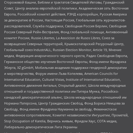
Сторожевой башни, Библии и трактатов Свидетелей Иеговы, Гражданский
Совет, Центр анализа европейской политики, Академическая сеть Восточная
Европа, Российский комитет действия, РЭНД корпорейшн, Русская Америка
за демократию в России, Настоящая Россия, Глобальная сеть журналистов-
расследователей, Служба поддержки, Свободная Россия Берлин, Свободная
Россия Северный Рейн-Вестфалия, Фонд глобальной помощи, Антивоенный
комитет России, Russie-Libertes, La Asocicion de Rusos Libres, Союз за
возвращение Северных территорий, Крымскотатарский Ресурсный Центр,
Глобальный союз IndustriALL, Russian Election Monitor, Article 19, Мнение
медиа, Федерация анархического черного креста, Радио Свободная Европа,
Германское общество изучения Восточной Европы, Фонд имени Фридриха
Эберта, XZ gGmbH, Мобильная академия поддержки гендерной демократии
и миротворчества, Форум имени Льва Копелева, American Councils for
International Education, Cultural Vistas, Institute of International Education,
Антивоенное движение Антальи, Открытый диалог, Школа международных
отношений и государственной политики им Питера Мунка, Российско-
канадский демократический альянс, Школа международных отношений им
Нормана Патерсона, Центр Гражданских Свобод, Фонд Бориса Немцова за
Свободу, Фонд имени Фридриха Науманна за свободу, Феминистское
антивоенное сопротивление, Комитет независимости Ингушетии, Прометей,
Stop Occupation of Karelia, Вернись живым, Фридом Хаус, СОТА медиа,
Либерально-демократическая Лига Украины