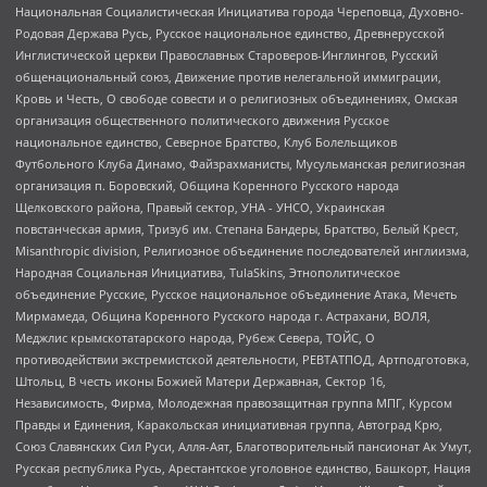
Национальная Социалистическая Инициатива города Череповца, Духовно-
Родовая Держава Русь, Русское национальное единство, Древнерусской
Инглистической церкви Православных Староверов-Инглингов, Русский
общенациональный союз, Движение против нелегальной иммиграции,
Кровь и Честь, О свободе совести и о религиозных объединениях, Омская
организация общественного политического движения Русское
национальное единство, Северное Братство, Клуб Болельщиков
Футбольного Клуба Динамо, Файзрахманисты, Мусульманская религиозная
организация п. Боровский, Община Коренного Русского народа
Щелковского района, Правый сектор, УНА - УНСО, Украинская
повстанческая армия, Тризуб им. Степана Бандеры, Братство, Белый Крест,
Misanthropic division, Религиозное объединение последователей инглиизма,
Народная Социальная Инициатива, TulaSkins, Этнополитическое
объединение Русские, Русское национальное объединение Атака, Мечеть
Мирмамеда, Община Коренного Русского народа г. Астрахани, ВОЛЯ,
Меджлис крымскотатарского народа, Рубеж Севера, ТОЙС, О
противодействии экстремистской деятельности, РЕВТАТПОД, Артподготовка,
Штольц, В честь иконы Божией Матери Державная, Сектор 16,
Независимость, Фирма, Молодежная правозащитная группа МПГ, Курсом
Правды и Единения, Каракольская инициативная группа, Автоград Крю,
Союз Славянских Сил Руси, Алля-Аят, Благотворительный пансионат Ак Умут,
Русская республика Русь, Арестантское уголовное единство, Башкорт, Нация