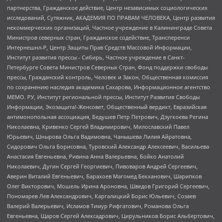
партнерства, Гражданское действие, Центр независимых социологических
исследований, Сутяжник, АКАДЕМИЯ ПО ПРАВАМ ЧЕЛОВЕКА, Центр развития
некоммерческих организаций, Частное учреждение в Калининграде Совета
Министров северных стран, Гражданское содействие, Трансперенси
Интернешнл-Р, Центр Защиты Прав Средств Массовой Информации,
Институт развития прессы - Сибирь, Частное учреждение в Санкт-
Петербурге Совета Министров Северных Стран, Фонд поддержки свободы
прессы, Гражданский контроль, Человек и Закон, Общественная комиссия
по сохранению наследия академика Сахарова, Информационное агентство
МЕМО. РУ, Институт региональной прессы, Институт Развития Свободы
Информации, Экозащита!-Женсовет, Общественный вердикт, Евразийская
антимонопольная ассоциация, Бедушев Петр Петрович, Дзугкоева Регина
Николаевна, Кривенко Сергей Владимирович, Милославский Павел
Юрьевич, Шнырова Ольга Вадимовна, Чанышева Лилия Айратовна,
Сидорович Ольга Борисовна, Туровский Александр Алексеевич, Васильева
Анастасия Евгеньевна, Ривина Анна Валерьевна, Бойко Анатолий
Николаевич, Дугин Сергей Георгиевич, Пивоваров Андрей Сергеевич,
Аверин Виталий Евгеньевич, Барахоев Магомед Бекханович, Шарипков
Олег Викторович, Мошель Ирина Ароновна, Шведов Григорий Сергеевич,
Пономарев Лев Александрович, Каргалицкий Борис Юльевич, Созаев
Валерий Валерьевич, Исламов Тимур Рифгатович, Романова Ольга
Евгеньевна, Щаров Сергей Алексадрович, Цирульников Борис Альбертович,