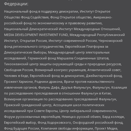
Федерации:
Национальный фонд в поддержку демократии, Институт Открытое
Общество Фонд Содействия, Фонд Открытое общество, Американо-
российский фонд по экономическому и правовому развитию,
Национальный Демократический Институт Международных Отношений,
MEDIA DEVELOPMENT INVESTMENT FUND, Международный Республиканский
Институт, Открытая Россия, Институт современной России, Черноморский
фонд регионального сотрудничества, Европейская Платформа за
Демократические Выборы, Международный центр электоральных
исследований, Германский фонд Маршалла Соединенных Штатов,
Тихоокеанский центр защиты окружающей среды и природных ресурсов,
Свободная Россия, Всемирный конгресс украинцев, Атлантический совет,
Человек в беде, Европейский фонд за демократию, Джеймстаунский фонд,
Прожект Хармони, Родники дракона, Врачи против насильственного
извлечения органов, Фалунь Дафа, Друзья Фалуньгун, Фалуньгун, Коалиция
по расследованию преследования в отношении Фалуньгун в Китае,
Всемирная организация по расследованию преследований Фалуньгун,
Пражский гражданский центр, Ассоциация школ политических
исследований при Совете Европы, Центр либеральной современности,
Форум русскоязычных европейцев, Немецко-русский обмен, Бард колледж,
Европейский выбор, Фонд Ходорковского, Оксфордский российский фонд,
Фонд Будущее России, Компания свободы информации, Проект Медиа,