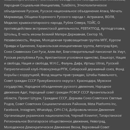
Народная Социальная Инициатива, TulaSkins, Этнополитическое
объединение Русские, Русское национальное объединение Атака, Мечеть
Мирмамеда, Община Коренного Русского народа г. Астрахани, ВОЛЯ,
Меджлис крымскотатарского народа, Рубеж Севера, ТОЙС, О
противодействии экстремистской деятельности, РЕВТАТПОД, Артподготовка,
Штольц, В честь иконы Божией Матери Державная, Сектор 16,
Независимость, Фирма, Молодежная правозащитная группа МПГ, Курсом
Правды и Единения, Каракольская инициативная группа, Автоград Крю,
Союз Славянских Сил Руси, Алля-Аят, Благотворительный пансионат Ак Умут,
Русская республика Русь, Арестантское уголовное единство, Башкорт, Нация
и свобода, Нация и свобода, W.H.С., Фалунь Дафа, Иртыш Ultras, Русский
Патриотический клуб-Новокузнецк/РПК, Сибирский державный союз, Фонд
борьбы с коррупцией, Фонд защиты прав граждан, Штабы Навального,
Совет граждан СССР Прикубанского округа г. Краснодара, Мужское
государство, Народное объединение русского движения, Народное
движение Адат, Народный совет граждан РСФСР СССР Архангельской
области, Проект Штурм, Граждане СССР, Держава Союз Советских Светлых
Родов, Совет Советских Социалистических Районов, Meta Platforms Inc,
Facebook, Instagram, WhatsApp, СИЧ-С14, Добровольческое Движение
Организации украинских националистов, Черный Комитет, Татарстанское
Региональное Всетатарское общественное движение, Невоград,
Молодежное Демократическое Движение Весна, Верховный Совет