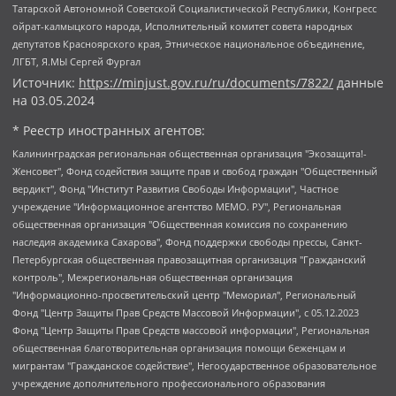
Татарской Автономной Советской Социалистической Республики, Конгресс
ойрат-калмыцкого народа, Исполнительный комитет совета народных
депутатов Красноярского края, Этническое национальное объединение,
ЛГБТ, Я.МЫ Сергей Фургал
Источник:
https://minjust.gov.ru/ru/documents/7822/
данные
на
03.05.2024
* Реестр иностранных агентов:
Калининградская региональная общественная организация "Экозащита!-Женсовет", Фонд содействия защите прав и свобод граждан "Общественный вердикт", Фонд "Институт Развития Свободы Информации", Частное учреждение "Информационное агентство МЕМО. РУ", Региональная общественная организация "Общественная комиссия по сохранению наследия академика Сахарова", Фонд поддержки свободы прессы, Санкт-Петербургская общественная правозащитная организация "Гражданский контроль", Межрегиональная общественная организация "Информационно-просветительский центр "Мемориал", Региональный Фонд "Центр Защиты Прав Средств Массовой Информации", с 05.12.2023 Фонд "Центр Защиты Прав Средств массовой информации", Региональная общественная благотворительная организация помощи беженцам и мигрантам "Гражданское содействие", Негосударственное образовательное учреждение дополнительного профессионального образования (повышение квалификации) специалистов "АКАДЕМИЯ ПО ПРАВАМ ЧЕЛОВЕКА", Свердловская региональная общественная организация "Сутяжник", Автономная некоммерческая организация "Центр независимых социологических исследований", Союз общественных объединений "Российский исследовательский центр по правам человека", Региональное общественное учреждение научно-информационный центр "МЕМОРИАЛ", Некоммерческая организация "Фонд защиты гласности", Автономная некоммерческая организация "Институт прав человека", Городская общественная организация "Екатеринбургское общество "МЕМОРИАЛ", Городская общественная организация "Рязанское историко-просветительское и правозащитное общество "Мемориал" (Рязанский Мемориал), Челябинский региональный орган общественной самодеятельности – женское общественное объединение "Женщины Евразии", Челябинский региональный орган общественной самодеятельности "Уральская правозащитная группа", Фонд содействия защите здоровья и социальной справедливости имени Андрея Рылькова, Автономная Некоммерческая Организация "Аналитический Центр Юрия Левады", Автономная некоммерческая организация социальной поддержки населения "Проект Апрель", Региональная общественная организация помощи женщинам и детям, находящимся в кризисной ситуации "Информационно-методический центр "Анна", Фонд содействия развитию массовых коммуникаций и правовому просвещению "Так-так-Так", Фонд содействия устойчивому развитию "Серебряная тайга", Свердловский региональный общественный фонд социальных проектов "Новое время", "Idel.Реалии", Кавказ.Реалии, Крым.Реалии, Телеканал Настоящее Время, Татаро-башкирская служба Радио Свобода (Azatliq Radiosi), Радио Свободная Европа/Радио Свобода (PCE/PC), "Сибирь.Реалии", "Фактограф", Благотворительный фонд помощи осужденным и их семьям, Автономная некоммерческая организация "Институт глобализации и социальных движений", Фонд "В защиту прав заключенных", Частное учреждение "Центр поддержки и содействия развитию средств массовой информации", Пензенский региональный общественный благотворительный фонд "Гражданский союз", "Север.Реалии", Некоммерческая организация Фонд "Правовая инициатива", Общество с ограниченной ответственностью "Радио Свободная Европа/Радио Свобода", Чешское информационное агентство "MEDIUM-ORIENT", Красноярская региональная общественная организация "Мы против СПИДа", Камалягин Денис Николаевич, Маркелов Сергей Евгеньевич, Пономарев Лев Александрович, Савицкая Людмила Алексеевна, Автономная некоммерческая организация "Центр по работе с проблемой насилия "НАСИЛИЮ.НЕТ", Межрегиональный профессиональный союз работников здравоохранения "Альянс врачей", Юридическое лицо, зарегистрированное в Латвийской Республике, SIA "Medusa Project" (регистрационный номер 40103797863, дата регистрации 10.06.2014), Некоммерческая организация "Фонд по борьбе с коррупцией", Автономная некоммерческая организация "Институт права и публичной политики", Баданин Роман Сергеевич, Гликин Максим Александрович, Железнова Мария Михайловна, Лукьянова Юлия Сергеевна, Маетная Елизавета Витальевна, Маняхин Петр Борисович, Чуракова Ольга Владимировна, Ярош Юлия Петровна, Юридическое лицо "The Insider SIA", зарегистрированное в Риге, Латвийская Республика (дата регистрации 26.06.2015), являющееся администратором доменного имени интернет-издания "The Insider SIA", https://theins.ru, Постернак Алексей Евгеньевич, Рубин Михаил Аркадьевич, Анин Роман Александрович, Юридическое лицо Istories fonds, зарегистрированное в Латвийской Республике (регистрационный номер 50008295751, дата регистрации 24.02.2020), Великовский Дмитрий Александрович, Долинина Ирина Николаевна, Мароховская Алеся Алексеевна, Шлейнов Роман Юрьевич, Шмагун Олеся Валентиновна, Общество с ограниченной ответственностью "Альтаир 2021", Общество с ограниченной ответственностью "Вега 2021", Общество с ограниченной ответственностью "Главный редактор 2021", Общество с ограниченной ответственностью "Ромашки монолит", Важенков Артем Валерьевич, Ивановская областная общественная организация "Центр гендерных исследований", Гурман Юрий Альбертович, Медиапроект "ОВД-Инфо", Егоров Владимир Владимирович, Жилинский Владимир Александрович, Общество с ограниченной ответственностью "ЗП", Иванова София Юрьевна, Карезина Инна Павловна, Кильтау Екатерина Викторовна, Петров Алексей Викторович, Пискунов Сергей Евгеньевич, Смирнов Сергей Сергеевич, Тихонов Михаил Сергеевич, Общество с ограниченной ответственностью "ЖУРНАЛИСТ-ИНОСТРАННЫЙ АГЕНТ", Арапова Галина Юрьевна, Вольтская Татьяна Анатольевна, Американская компания "Mason G.E.S. Anonymous Foundation" (США), являющаяся владельцем интернет-издания https://mnews.world/, Компания "Stichting Bellingcat", зарегистрированная в Нидерландах (дата регистрации 11.07.2018), Захаров Андрей Вячеславович, Клепиковская Екатерина Дмитриевна, Общество с ограниченной ответственностью "МЕМО", Перл Роман Александрович, Симонов Евгений Алексеевич, Соловьева Елена Анатольевна, Сотников Даниил Владимирович, Сурначева Елизавета Дмитриевна, Автономная некоммерческая организация по защите прав человека и информированию населения "Якутия – Наше Мнение", Общество с ограниченной ответственностью "Москоу диджитал медиа", с 26.01.2023 Общество с ограниченной ответственностью "Чайка Белые сады", Ветошкина Валерия Валерьевна, Заговора Максим Александрович, Межрегиональное общественное движение "Российская ЛГБТ - сеть", Оленичев Максим Владимирович, Павлов Иван Юрьевич, Скворцова Елена Сергеевна, Общество с ограниченной ответственностью "Как бы инагент", Кочетков Игорь Викторович, Общество с ограниченной ответственностью "Честные выборы", Еланчик Олег Александрович, Общество с ограниченной ответственностью "Нобелевский призыв", Гималова Регина Эмилевна, Григорьев Андрей Валерьевич, Григорьева Алина Александровна, Ассоциация по содействию защите прав призывников, альтернативнослужащих и военнослужащих "Правозащитная группа "Гражданин.Армия.Право", Хисамова Регина Фаритовна, Автономная некоммерческая организация по реализации социально-правовых программ "Лилит", Дальневосточное общественное движение "Маяк", Санкт-Петербургская ЛГБТ-инициативная группа "Выход", Инициативная группа ЛГБТ+ "Реверс", Алексеев Андрей Викторович, Бекбулатова Таисия Львовна, Беляев Иван Михайлович, Владыкина Елена Сергеевна, Гельман Марат Александрович, Никульшина Вероника Юрьевна, Толоконникова Надежда Андреевна, Шендерович Виктор Анатольевич, Общество с ограниченной ответственностью "Данное сообщение", Общество с ограниченной ответственностью Издательский дом "Новая глава", Айнбиндер Александра Александровна, Московский комьюнити-центр для ЛГБТ+инициатив, Благотворительный фонд развития филантропии, Deutsche Welle (Германия, Kurt-Schumacher-Strasse 3, 53113 Bonn), Борзунова Мария Михайловна, Воробьев Виктор Викторович, Голубева Анна Львовна, Константинова Алла Михайловна, Малкова Ирина Владимировна, Мурадов Мурад Абдулгалимович, Осетинская Елизавета Николаевна, Понасенков Евгений Николаевич, Ганапольский Матвей Юрьевич, Киселев Евгений Алексеевич, Борухович Ирина Григорьевна, Дремин Иван Тимофеевич, Дубровский Дмитрий Викторович, Красноярская региональная общественная организация поддержки и развития альтернативных образовательных технологий и межкультурных коммуникаций "ИНТЕРРА", Маяковская Екатерина Алексеевна, Фейгин Марк Захарович, Филимонов Андрей Викторович, Дзугкоева Регина Николаевна, Доброхотов Роман Александрович, Дудь Юрий Александрович, Елкин Сергей Владимирович, Кругликов Кирилл Игоревич, Сабунаева Мария Леонидовна, Семенов Алексей Владимирович, Шаинян Карен Багратович, Шульман Екатерина Михайловна, Асафьев Артур Валерьевич, Вахштайн Виктор Семенович, Венедиктов Алексей Алексеевич, Лушникова Екатерина Евгеньевна, Волков Леонид Михайлович, Невзоров Александр Глебович, Пархоменко Сергей Борисович, Сироткин Ярослав Николаевич, Кара-Мурза Владимир Владимирович, Баранова Наталья Владимировна, Гозман Леонид Яковлевич, Кагарлицкий Борис Юльевич, Климарев Михаил Валерьевич, Милов Владимир Станиславович, Автономная некоммерческая организация Краснодарский центр современного искусства "Типография", Моргенштерн Алишер Тагирович, Соболь Любовь Эдуардовна, Общество с ограниченной ответственностью "ЛИЗА НОРМ", Каспаров Гарри Кимович, Ходорковский Михаил Борисович, Общество с ограниченной ответственностью "Апрельские тезисы", Данилович Ирина Брониславовна, Кашин Олег Владимирович, Петров Николай Владимирович, Пивоваров Алексей Владимирович, Соколов Михаил Владимирович, Цветкова Юлия Владимировна, Чичваркин Евгений Александрович, Комитет против пыток/Команда против пыток, Общество с ограниченной ответственностью "Первый научный", Общество с ограниченной ответственностью "Вертолет и ко", Белоцерковская Вероника Борисовна, Кац Максим Евгеньевич, Лазарева Татьяна Юрьевна, Шаведдинов Руслан Табризович, Яшин Илья Валерьевич, Общество с ограниченной ответственностью "Иноагент ААВ", Алешковский Дмитрий Петрович, Альбац Евгения Марковна, Быков Дмитрий Львович, Галямина Юлия Евгеньевна, Лойко Сергей Леонидович, Мартынов Кирилл Константинович, Медведев Сергей Александрович, Крашенинников Федор Геннадиевич, Гордеева Катерина Вл