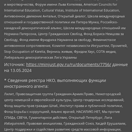
и миротворчества, Форум имени Льва Копелева, American Councils for
International Education, Cultural Vistas, Institute of International Education,
Антивоенное движение Антальи, Открытый диалог, Школа международных
отношений и государственной политики им Питера Мунка, Российско-
канадский демократический альянс, Школа международных отношений им
Нормана Патерсона, Центр Гражданских Свобод, Фонд Бориса Немцова за
Свободу, Фонд имени Фридриха Науманна за свободу, Феминистское
антивоенное сопротивление, Комитет независимости Ингушетии, Прометей,
Stop Occupation of Karelia, Вернись живым, Фридом Хаус, СОТА медиа,
Либерально-демократическая Лига Украины
Источник:
https://minjust.gov.ru/ru/documents/7756/
данные
на
13.05.2024
* Сведения реестра НКО, выполняющих функции
иностранного агента:
Лилит, Правозащитная группа Гражданин.Армия.Право, Нижегородский
центр немецкой и европейской культуры, Центр гендерных исследований,
Фонд защиты прав граждан Штаб, Институт права и публичной политики,
Фонд борьбы с коррупцией, Альянс врачей, НАСИЛИЮ.НЕТ, Мы против
СПИДа, СВЕЧА, Гуманитарное действие, Открытый Петербург, Лига
Избирателей, Правовая инициатива, Гражданский Союз, Хасдей Ерушалаим,
Центр поддержки и содействия развитию средств массовой информации,