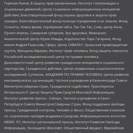
Горячая Линия, В защиту прав заключенных, Институт глобализации и
социальных движений, Центр социально-информационных инициатив
Действие, Благотворительный фонд охраны здоровья и защиты прав
граждан, Благотворительный фонд помощи осужденным и их семьям, Фонд
Тольятти, Новое время, Серебряная тайга, Так-Так-Так, Сова, центр Анна,
Проект Апрель, Самарская губерния, Эра здоровья, Мемориал,
Аналитический Центр Юрия Левады, Издательство Парк Гагарина, Фонд
имени Андрея Рылькова, Сфера, Центр СИБАЛЬТ, Уральская правозащитная
группа, Женщины Евразии, Институт прав человека, Фонд защиты гласности,
Российский исследовательский центр по правам человека,
Дальневосточный центр развития гражданских инициатив и социального
партнерства, Гражданское действие, Центр независимых социологических
исследований, Сутяжник, АКАДЕМИЯ ПО ПРАВАМ ЧЕЛОВЕКА, Центр развития
некоммерческих организаций, Частное учреждение в Калининграде Совета
Министров северных стран, Гражданское содействие, Трансперенси
Интернешнл-Р, Центр Защиты Прав Средств Массовой Информации,
Институт развития прессы - Сибирь, Частное учреждение в Санкт-
Петербурге Совета Министров Северных Стран, Фонд поддержки свободы
прессы, Гражданский контроль, Человек и Закон, Общественная комиссия
по сохранению наследия академика Сахарова, Информационное агентство
МЕМО. РУ, Институт региональной прессы, Институт Развития Свободы
Информации, Экозащита!-Женсовет, Общественный вердикт, Евразийская