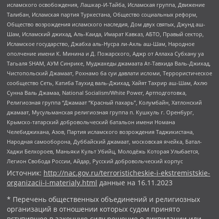
исламского освобождения, Лашкар-И-Тайба, Исламская группа, Движение
Талибан, Исламская партия Туркестана, Общество социальных реформ,
Общество возрождения исламского наследия, Дом двух святых, Джунд аш-
Шам, Исламский джихад, Аль-Каида, Имарат Кавказ, АБТО, Правый сектор,
Исламское государство, Джабха аль-Нусра ли-Ахль аш-Шам, Народное
ополчение имени К. Минина и Д. Пожарского, Аджр от Аллаха Субхану уа
Тагьаля SHAM, АУМ Синрике, Муджахеды джамаата Ат-Тавхида Валь-Джихад,
Чистопольский Джамаат, Рохнамо ба суи давлати исломи, Террористическое
сообщество Сеть, Катиба Таухид валь-Джихад, Хайят Тахрир аш-Шам, Ахлю
Сунна Валь Джамаа, National Socialism/White Power, Артподготовка,
Религиозная группа “Джамаат “Красный пахарь”, Колумбайн, Хатлонский
джамаат, Мусульманская религиозная группа п. Кушкуль г. Оренбург,
Крымско-татарский добровольческий батальон имени Номана
Челебиджихана, Азов, Партия исламского возрождения Таджикистана,
Народная самооборона, Дуббайский джамаат, московская ячейка, Батал-
Хаджи Белхороев, Маньяки Культ Убийц, Молодёжь Которая Улыбается,
Легион Свобода России, Айдар, Русский добровольческий корпус
Источник:
http://nac.gov.ru/terroristicheskie-i-ekstremistskie-
organizacii-i-materialy.html
данные на
16.11.2023
* Перечень общественных объединений и религиозных
организаций в отношении которых судом принято
вступившее в законную силу решение о ликвидации или