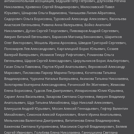
антимонопольная ассоциация, Бедушев Петр Петрович, Дзугкоева Регина
Николаевна, Кривенко Сергей Владимирович, Милославский Павел
Юрьевич, Шнырова Ольга Вадимовна, Чанышева Лилия Айратовна,
Сидорович Ольга Борисовна, Туровский Александр Алексеевич, Васильева
Анастасия Евгеньевна, Ривина Анна Валерьевна, Бойко Анатолий
Николаевич, Дугин Сергей Георгиевич, Пивоваров Андрей Сергеевич,
Аверин Виталий Евгеньевич, Барахоев Магомед Бекханович, Шарипков
Олег Викторович, Мошель Ирина Ароновна, Шведов Григорий Сергеевич,
Пономарев Лев Александрович, Каргалицкий Борис Юльевич, Созаев
Валерий Валерьевич, Исламов Тимур Рифгатович, Романова Ольга
Евгеньевна, Щаров Сергей Алексадрович, Цирульников Борис Альбертович,
Гасан Ольга Павловна, Паутов Юрий Анатольевич, Верховский Александр
Маркович, Пислакова-Паркер Марина Петровна, Кочеткова Татьяна
Владимировна, Чуркина Наталья Валерьевна, Акимова Татьяна Николаевна,
Золотарева Екатерина Александровна, Рачинский Ян Збигневич, Жемкова
Елена Борисовна, Гудков Лев Дмитриевич, Илларионова Юлия Юрьевна,
Саранг Анна Васильевна, Захарова Светлана Сергеевна, Аверин Владимир
Анатольевич, Щур Татьяна Михайловна, Щур Николай Алексеевич,
Блинушов Андрей Юрьевич, Мосин Алексей Геннадьевич, Гефтер Валентин
Михайлович, Симонов Алексей Кириллович, Флиге Ирина Анатольевна,
Мельникова Валентина Дмитриевна, Вититинова Елена Владимировна,
Баженова Светлана Куприяновна, Максимов Сергей Владимирович, Беляев
Сергей Иванович, Голубева Елена Николаевна, Ганнушкина Светлана