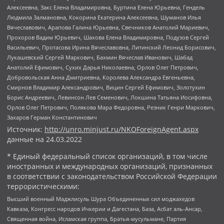
Алексеевна, Закс Елена Владимировна, Буртина Елена Юрьевна, Гендель
Людмила Залмановна, Кокорина Екатерина Алексеевна, Шуманов Илья
Вячеславович, Арапова Галина Юрьевна, Свечников Анатолий Мариевич,
Прохоров Вадим Юрьевич, Шахова Елена Владимировна, Подузов Сергей
Васильевич, Протасова Ирина Вячеславовна, Литинский Леонид Борисович,
Лукашевский Сергей Маркович, Бахмин Вячеслав Иванович, Шабад
Анатолий Ефимович, Сухих Дарья Николаевна, Орлов Олег Петрович,
Добровольская Анна Дмитриевна, Королева Александра Евгеньевна,
Смирнов Владимир Александрович, Вицин Сергей Ефимович, Золотухин
Борис Андреевич, Левинсон Лев Семенович, Локшина Татьяна Иосифовна,
Орлов Олег Петрович, Полякова Мара Федоровна, Резник Генри Маркович,
Захаров Герман Константинович
Источник:
http://unro.minjust.ru/NKOForeignAgent.aspx
данные на
24.03.2022
* Единый федеральный список организаций, в том числе
иностранных и международных организаций, признанных
в соответствии с законодательством Российской Федерации
террористическими:
Высший военный Маджлисуль Шура Объединенных сил моджахедов
Кавказа, Конгресс народов Ичкерии и Дагестана, База, Асбат аль-Ансар,
Священная война, Исламская группа, Братья-мусульмане, Партия