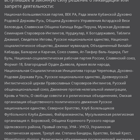
запрете деятельности:
Национал-большевистская партия, ВЕК РА, Рада земли Кубанской Духовно
Родовой Державы Русь, Община Духовного Управления Асгардской Веси
Беловодья, Славянская Община Капища Веды Перуна, Мужская Духовная
Семинария Староверов-Инглингов, Нурджулар, К Богодержавию, Таблиги
Джамаат, Свидетели Иеговы, Русское национальное единство, Национал-
социалистическое общество, Джамаат мувахидов, Объединенный Вилайат
Кабарды, Балкарии и Карачая, Союз славян, Ат-Такфир Валь-Хиджра, Пит
Буль, Национал-социалистическая рабочая партия России, Славянский союз,
Формат-18, Благородный Орден Дьявола, Армия воли народа,
Национальная Социалистическая Инициатива города Череповца, Духовно-
Родовая Держава Русь, Русское национальное единство, Древнерусской
Инглистической церкви Православных Староверов-Инглингов, Русский
общенациональный союз, Движение против нелегальной иммиграции,
Кровь и Честь, О свободе совести и о религиозных объединениях, Омская
организация общественного политического движения Русское
национальное единство, Северное Братство, Клуб Болельщиков
Футбольного Клуба Динамо, Файзрахманисты, Мусульманская религиозная
организация п. Боровский, Община Коренного Русского народа
Щелковского района, Правый сектор, УНА - УНСО, Украинская
повстанческая армия, Тризуб им. Степана Бандеры, Братство, Белый Крест,
Misanthropic division, Религиозное объединение последователей инглиизма,