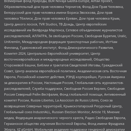
Всемирный фонд природы, BDR Novaja Gazeta-Europe, Алтай проект,
Образовательный дом прав человека Чернигов, Фонд Дом Прав Человека,
Белорусский дом прав человека имени Бориса Звозскова, Дом прав
человека Тбилиси, Дом прав человека Ереван, Дом прав человека Крым,
Центр дикого лосося, TVR Studios, ТВ Дождь, Центр европейских
исследований им Вилфрида Мартенса, Сетевое объединение журналистов
расследователей, АЛЛАТРА, За свободную Россию, Свободная Бурятия, Uralic,
UnKremlin, Международная федерация транспортных рабочих, ИстЧам
Финланд, Гудзоновский институт, Фонд Демократического Развития,
Комитет-2024, Центрально-Европейский университет, Центр
восточноевропейских и международных исследований, Общество
Сторожевой башни, Библии и трактатов Свидетелей Иеговы, Гражданский
Совет, Центр анализа европейской политики, Академическая сеть Восточная
Европа, Российский комитет действия, РЭНД корпорейшн, Русская Америка
за демократию в России, Настоящая Россия, Глобальная сеть журналистов-
расследователей, Служба поддержки, Свободная Россия Берлин, Свободная
Россия Северный Рейн-Вестфалия, Фонд глобальной помощи, Антивоенный
комитет России, Russie-Libertes, La Asocicion de Rusos Libres, Союз за
возвращение Северных территорий, Крымскотатарский Ресурсный Центр,
Глобальный союз IndustriALL, Russian Election Monitor, Article 19, Мнение
медиа, Федерация анархического черного креста, Радио Свободная Европа,
Германское общество изучения Восточной Европы, Фонд имени Фридриха
Эберта, XZ gGmbH, Мобильная академия поддержки гендерной демократии