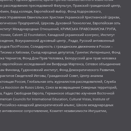
по расследованию преследований Фалуньгун, Пражский гражданский центр,
бмен, Бард колледж, Европейский выбор, Фонд Ходорковского,
ное Управление Евангельских Христиан Украинской Христианской Церкви,
огических Предприятий, Церковь Духовной Технологии, Европейская сеть
ий Институт Международных Отношений, КРИМСЬКА ПРАВОЗАХИСНА ГРУПА,
стонии, Calvert 22 Foundation, Канадский украинский конгресс, Институт
ждение, Всеукраинский духовный центр , Риддл, Русский антивоенный
ародов ПостРоссии, Солидарность с гражданским движением в России –
в Тисима и Хабомаи, Съезд народных депутатов, Гринпис Интернешнл, Фонд
ека Чернигов, Фонд Дом Прав Человека, Белорусский дом прав человека
нтр европейских исследований им Вилфрида Мартенса, Сетевое объединение
Чам Финланд, Гудзоновский институт, Фонд Демократического Развития,
актатов Свидетелей Иеговы, Гражданский Совет, Центр анализа
астоящая Россия, Глобальная сеть журналистов-расследователей, Служба
a Asocicion de Rusos Libres, Союз за возвращение Северных территорий,
еста, Радио Свободная Европа, Германское общество изучения Восточной
ouncils for International Education, Cultural Vistas, Institute of
, Российско-канадский демократический альянс, Школа международных
е антивоенное сопротивление, Комитет независимости Ингушетии,