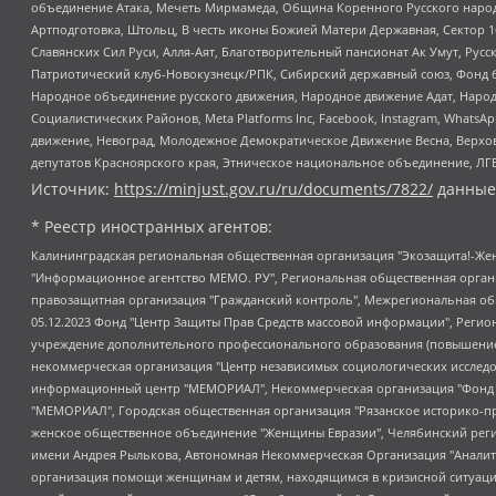
объединение Атака, Мечеть Мирмамеда, Община Коренного Русского народа
Артподготовка, Штольц, В честь иконы Божией Матери Державная, Сектор 1
Славянских Сил Руси, Алля-Аят, Благотворительный пансионат Ак Умут, Русск
Патриотический клуб-Новокузнецк/РПК, Сибирский державный союз, Фонд б
Народное объединение русского движения, Народное движение Адат, Народ
Социалистических Районов, Meta Platforms Inc, Facebook, Instagram, Wha
движение, Невоград, Молодежное Демократическое Движение Весна, Верхов
депутатов Красноярского края, Этническое национальное объединение, ЛГ
Источник:
https://minjust.gov.ru/ru/documents/7822/
данные
* Реестр иностранных агентов:
Калининградская региональная общественная организация "Экозащита!-Женсовет", Фонд содействия защите прав и свобод граждан "Общественный вердикт", Фонд "Институт Развития Свободы Информации", Частное учреждение "Информационное агентство МЕМО. РУ", Региональная общественная организация "Общественная комиссия по сохранению наследия академика Сахарова", Фонд поддержки свободы прессы, Санкт-Петербургская общественная правозащитная организация "Гражданский контроль", Межрегиональная общественная организация "Информационно-просветительский центр "Мемориал", Региональный Фонд "Центр Защиты Прав Средств Массовой Информации", с 05.12.2023 Фонд "Центр Защиты Прав Средств массовой информации", Региональная общественная благотворительная организация помощи беженцам и мигрантам "Гражданское содействие", Негосударственное образовательное учреждение дополнительного профессионального образования (повышение квалификации) специалистов "АКАДЕМИЯ ПО ПРАВАМ ЧЕЛОВЕКА", Свердловская региональная общественная организация "Сутяжник", Автономная некоммерческая организация "Центр независимых социологических исследований", Союз общественных объединений "Российский исследовательский центр по правам человека", Региональное общественное учреждение научно-информационный центр "МЕМОРИАЛ", Некоммерческая организация "Фонд защиты гласности", Автономная некоммерческая организация "Институт прав человека", Городская общественная организация "Екатеринбургское общество "МЕМОРИАЛ", Городская общественная организация "Рязанское историко-просветительское и правозащитное общество "Мемориал" (Рязанский Мемориал), Челябинский региональный орган общественной самодеятельности – женское общественное объединение "Женщины Евразии", Челябинский региональный орган общественной самодеятельности "Уральская правозащитная группа", Фонд содействия защите здоровья и социальной справедливости имени Андрея Рылькова, Автономная Некоммерческая Организация "Аналитический Центр Юрия Левады", Автономная некоммерческая организация социальной поддержки населения "Проект Апрель", Региональная общественная организация помощи женщинам и детям, находящимся в кризисной ситуации "Информационно-методический центр "Анна", Фонд содействия развитию массовых коммуникаций и правовому просвещению "Так-так-Так", Фонд содействия устойчивому развитию "Серебряная тайга", Свердловский региональный общественный фонд социальных проектов "Новое время", "Idel.Реалии", Кавказ.Реалии, Крым.Реалии, Телеканал Настоящее Время, Татаро-башкирская служба Радио Свобода (Azatliq Radiosi), Радио Свободная Европа/Радио Свобода (PCE/PC), "Сибирь.Реалии", "Фактограф", Благотворительный фонд помощи осужденным и их семьям, Автономная некоммерческая организация "Институт глобализации и социальных движений", Фонд "В защиту прав заключенных", Частное учреждение "Центр поддержки и содействия развитию средств массовой информации", Пензенский региональный общественный благотворительный фонд "Гражданский союз", "Север.Реалии", Некоммерческая организация Фонд "Правовая инициатива", Общество с ограниченной ответственностью "Радио Свободная Европа/Радио Свобода", Чешское информационное агентство "MEDIUM-ORIENT", Красноярская региональная общественная организация "Мы против СПИДа", Камалягин Денис Николаевич, Маркелов Сергей Евгеньевич, Пономарев Лев Александрович, Савицкая Людмила Алексеевна, Автоно