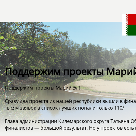
Поддержим проекты Марий
Поддержим проекты Марий Эл!
Сразу два проекта из нашей республики вышли в фина
тысяч заявок в список лучших попали только 110/
Глава администрации Килемарского округа Татьяна Об
финалистов — большой результат. Но у проектов есть 