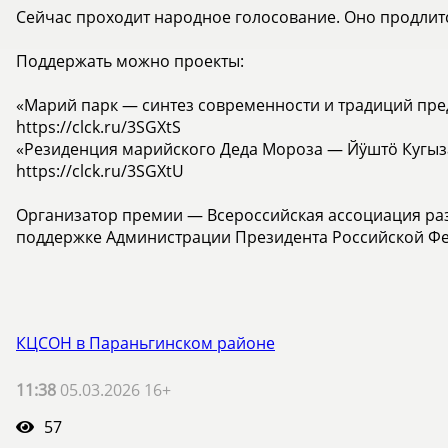
Сейчас проходит народное голосование. Оно продлитс
Поддержать можно проекты:
«Марий парк — синтез современности и традиций пре
https://clck.ru/3SGXtS
«Резиденция марийского Деда Мороза — Йӱштӧ Кугыз
https://clck.ru/3SGXtU
Организатор премии — Всероссийская ассоциация ра
поддержке Администрации Президента Российской Ф
КЦСОН в Параньгинском районе
11:38
05.03.2026 16+
57