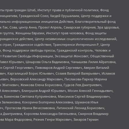
ты прав граждан Штаб, Институт права и публичной политики, Фонд
инициатива, Гражданский Союз, Хасдей Ерушалаим, Центр поддержки и
социально-информационных инициатив Действие, Благотворительный фонд
Так, Сова, центр Анна, Проект Апрель, Самарская губерния, Эра здоровья,
я группа, Женщины Евразии, Институт прав человека, Фонд защиты
Гражданское действие, Центр независимых социологических исследований,
стран, Гражданское содействие, Трансперенси Интернешнл-Р, Центр
н, Фонд поддержки свободы прессы, Гражданский контроль, Человек и
тут Развития Свободы Информации, Экозащита!-Женсовет, Общественный
й Павел Юрьевич, Шнырова Ольга Вадимовна, Чанышева Лилия Айратовна,
ин Сергей Георгиевич, Пивоваров Андрей Сергеевич, Аверин Виталий
вич, Каргалицкий Борис Юльевич, Созаев Валерий Валерьевич, Исламов
льевич, Верховский Александр Маркович, Пислакова-Паркер Марина
н Збигневич, Жемкова Елена Борисовна, Гудков Лев Дмитриевич,
й Алексеевич, Блинушов Андрей Юрьевич, Мосин Алексей Геннадьевич,
а, Баженова Светлана Куприяновна, Максимов Сергей Владимирович,
а Залмановна, Кокорина Екатерина Алексеевна, Шуманов Илья
ч, Протасова Ирина Вячеславовна, Литинский Леонид Борисович,
а Дмитриевна, Королева Александра Евгеньевна, Смирнов Владимир
ова Мара Федоровна, Резник Генри Маркович, Захаров Герман