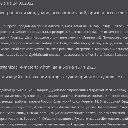
ые на
24.03.2022
ностранных и международных организаций, признанных в соотв
нгресс народов Ичкерии и Дагестана, База, Асбат аль-Ансар, Священная война,
уркестана, Общество социальных реформ, Общество возрождения исламского насл
Нусра ли-Ахль аш-Шам, Народное ополчение имени К. Минина и Д. Пожарского, Ад
сломи, Террористическое сообщество Сеть, Катиба Таухид валь-Джихад, Хайят Тах
, Хатлонский джамаат, Мусульманская религиозная группа п. Кушкуль г. Оренбу
ная самооборона, Дуббайский джамаат, московская ячейка, Батал-Хаджи Белхор
organizacii-i-materialy.html
данные на
16.11.2023
анизаций в отношении которых судом принято вступившее в з
 Родовой Державы Русь, Община Духовного Управления Асгардской Веси Беловод
детели Иеговы, Русское национальное единство, Национал-социалистическое об
истическая рабочая партия России, Славянский союз, Формат-18, Благородный Ор
ациональное единство, Древнерусской Инглистической церкви Православных Ста
ных объединениях, Омская организация общественного политического движения Р
рганизация п. Боровский, Община Коренного Русского народа Щелковского район
гиозное объединение последователей инглиизма, Народная Социальная Инициатива,