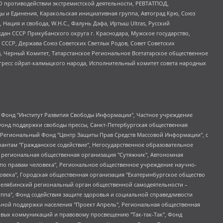
О противодействии экстремистской деятельности, РЕВТАТПОД,
ы и Единения, Каракольская инициативная группа, Автоград Крю, Союз
 Нация и свобода, W.H.С., Фалунь Дафа, Иртыш Ultras, Русский
ан СССР Прикубанского округа г. Краснодара, Мужское государство,
СССР, Держава Союз Советских Светлых Родов, Совет Советских
в, Черный Комитет, Татарстанское Региональное Всетатарское общественное
гресс ойрат-калмыцкого народа, Исполнительный комитет совета народных
евосточное общественное движение "Маяк", Санкт-Петербургская ЛГБТ-инициативная группа "Выход", Инициативная группа ЛГБТ+ "Реверс", Алексеев Андрей Викторович, Бекбулатова Таисия Львовна, Беляев Иван Михайлович, Владыкина Елена Сергеевна, Гельман Марат Александрович, Никульшина Вероника Юрьевна, Толоконникова Надежда Андреевна, Шендерович Виктор Анатольевич, Общество с ограниченной ответственностью "Данное сообщение", Общество с ограниченной ответственностью Издательский дом "Новая глава", Айнбиндер Александра Александровна, Московский комьюнити-центр для ЛГБТ+инициатив, Благотворительный фонд развития филантропии, Deutsche Welle (Германия, Kurt-Schumacher-Strasse 3, 53113 Bonn), Борзунова Мария Михайловна, Воробьев Виктор Викторович, Голубева Анна Львовна, Константинова Алла Михайловна, Малкова Ирина Владимировна, Мурадов Мурад Абдулгалимович, Осетинская Елизавета Николаевна, Понасенков Евгений Николаевич, Ганапольский Матвей Юрьевич, Киселев Евгений Алексеевич, Борухович Ирина Григорьевна, Дремин Иван Тимофеевич, Дубровский Дмитрий Викторович, Красноярская региональная общественная организация поддержки и развития альтернативных образовательных технологий и межкультурных коммуникаций "ИНТЕРРА", Маяковская Екатерина Алексеевна, Фейгин Марк Захарович, Филимонов Андрей Викторович, Дзугкоева Регина Николаевна, Доброхотов Роман Александрович, Дудь Юрий Александрович, Елкин Сергей Владимирович, Кругликов Кирилл Игоревич, Сабунаева Мария Леонидовна, Семенов Алексей Владимирович, Шаинян Карен Багратович, Шульман Екатерина Михайловна, Асафьев Артур Валерьевич, Вахштайн Виктор Семенович, Венедиктов Алексей Алексеевич, Лушникова Екатерина Евгеньевна, Волков Леонид Михайлович, Невзоров Александр Глебович, Пархоменко Сергей Борисович, Сироткин Ярослав Николаевич, Кара-Мурза Владимир Владимирович, Баранова Наталья Владимировна, Гозман Леонид Яковлевич, Кагарлицкий Борис Юльевич, Климарев Михаил Валерьевич, Милов Владимир Станиславович, Автономная некоммерческая организация Краснодарский центр современного искусства "Типография", Моргенштерн Алишер Тагирович, Соболь Любовь Эдуардовна, Общество с ограниченной ответственностью "ЛИЗА НОРМ", Каспаров Гарри Кимович, Ходорковский Михаил Борисович, Общество с ограниченной ответственностью "Апрельские тезисы", Данилович Ирина Брониславовна, Кашин Олег Владимирович, Петров Николай Владимирович, Пивоваров Алексей Владимирович, Соколов Михаил Владимирович, Цветкова Юлия Владимировна, Чичваркин Евгений Александрович, Комитет против пыток/Команда против пыток, Общество с ограниченной ответственностью "Первый научный", Общество с ограниченной ответственностью "Вертолет и ко", Белоцерковская Вероника Борисовна, Кац Максим Евгеньевич, Лазарева Татьяна Юрьевна, Шаведдинов Руслан Табризович, Яшин Илья Валерьевич, Общество с ограниченной ответственностью "Иноагент ААВ", Алешковский Дмитрий Петрович, Альбац Евгения Марковна, Быков Дмитрий Львович, Галямина Юлия Евгеньевна, Лойко Сергей Леонидович, Мартынов Кирилл Константинович, Медведев Сергей Александрович, Крашенинников Федор Геннадиевич, Гордеева Катерина Вл