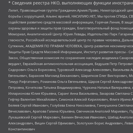
* Сведения реестра НКО, выполняющих функции иностранн
Лилит, Правозащитная группа Гражданин.Армия.Право, Нижегородский цент
борьбы с коррупцией, Альянс врачей, НАСИЛИЮ.НЕТ, Мы против СПИДа, СВЕ
содействия развитию средств массовой информации, Горячая Линия, В защ
охраны здоровья и защиты прав граждан, Благотворительный фонд помощи ос
Мемориал, Аналитический Центр Юрия Левады, Издательство Парк Гагарина
гласности, Российский исследовательский центр по правам человека, Даль
Сутяжник, АКАДЕМИЯ ПО ПРАВАМ ЧЕЛОВЕКА, Центр развития некоммерческих
Защиты Прав Средств Массовой Информации, Институт развития прессы - Си
Закон, Общественная комиссия по сохранению наследия академика Сахаров
вердикт, Евразийская антимонопольная ассоциация, Бедушев Петр Петрови
Сидорович Ольга Борисовна, Туровский Александр Алексеевич, Васильева А
Евгеньевич, Барахоев Магомед Бекханович, Шарипков Олег Викторович, М
Тимур Рифгатович, Романова Ольга Евгеньевна, Щаров Сергей Алексадрови
Петровна, Кочеткова Татьяна Владимировна, Чуркина Наталья Валерьевна, 
Илларионова Юлия Юрьевна, Саранг Анна Васильевна, Захарова Светлана 
Гефтер Валентин Михайлович, Симонов Алексей Кириллович, Флиге Ирина 
Беляев Сергей Иванович, Голубева Елена Николаевна, Ганнушкина Светлана
Вячеславович, Арапова Галина Юрьевна, Свечников Анатолий Мариевич, П
Лукашевский Сергей Маркович, Бахмин Вячеслав Иванович, Шабад Анатоли
Александрович, Вицин Сергей Ефимович, Золотухин Борис Андреевич, Леви
Константинович