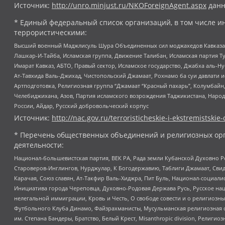
Источник:
http://unro.minjust.ru/NKOForeignAgent.aspx
данн
* Единый федеральный список организаций, в том числе и
террористическими:
Высший военный Маджлисуль Шура Объединенных сил моджахедов Кавказа, Ко
Лашкар-И-Тайба, Исламская группа, Движение Талибан, Исламская партия Т
Имарат Кавказ, АБТО, Правый сектор, Исламское государство, Джабха аль-
Ат-Тавхида Валь-Джихад, Чистопольский Джамаат, Рохнамо ба суи давлати и
Артподготовка, Религиозная группа “Джамаат “Красный пахарь”, Колумбайн
Челебиджихана, Азов, Партия исламского возрождения Таджикистана, Народ
России, Айдар, Русский добровольческий корпус
Источник:
http://nac.gov.ru/terroristicheskie-i-ekstremistskie-
* Перечень общественных объединений и религиозных орг
деятельности:
Национал-большевистская партия, ВЕК РА, Рада земли Кубанской Духовно
Староверов-Инглингов, Нурджулар, К Богодержавию, Таблиги Джамаат, Сви
Карачая, Союз славян, Ат-Такфир Валь-Хиджра, Пит Буль, Национал-социал
Инициатива города Череповца, Духовно-Родовая Держава Русь, Русское н
нелегальной иммиграции, Кровь и Честь, О свободе совести и о религиоз
Футбольного Клуба Динамо, Файзрахманисты, Мусульманская религиозная о
им. Степана Бандеры, Братство, Белый Крест, Misanthropic division, Рели