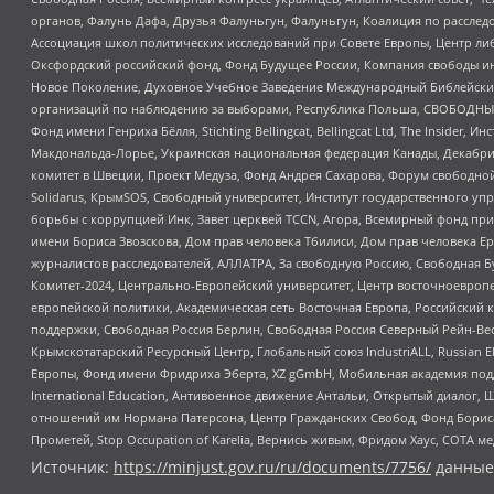
органов, Фалунь Дафа, Друзья Фалуньгун, Фалуньгун, Коалиция по рассле
Ассоциация школ политических исследований при Совете Европы, Центр ли
Оксфордский российский фонд, Фонд Будущее России, Компания свободы ин
Новое Поколение, Духовное Учебное Заведение Международный Библейский
организаций по наблюдению за выборами, Республика Польша, СВОБОДНЫЙ
Фонд имени Генриха Бёлля, Stichting Bellingcat, Bellingcat Ltd, The Inside
Макдональда-Лорье, Украинская национальная федерация Канады, Декабрис
комитет в Швеции, Проект Медуза, Фонд Андрея Сахарова, Форум свободной 
Solidarus, КрымSOS, Свободный университет, Институт государственного у
борьбы с коррупцией Инк, Завет церквей TCCN, Агора, Всемирный фонд при
имени Бориса Звозскова, Дом прав человека Тбилиси, Дом прав человека Ер
журналистов расследователей, АЛЛАТРА, За свободную Россию, Свободная Б
Комитет-2024, Центрально-Европейский университет, Центр восточноевроп
европейской политики, Академическая сеть Восточная Европа, Российский к
поддержки, Свободная Россия Берлин, Свободная Россия Северный Рейн-Вест
Крымскотатарский Ресурсный Центр, Глобальный союз IndustriALL, Russian E
Европы, Фонд имени Фридриха Эберта, XZ gGmbH, Мобильная академия поддержк
International Education, Антивоенное движение Антальи, Открытый диало
отношений им Нормана Патерсона, Центр Гражданских Свобод, Фонд Бориса
Прометей, Stop Occupation of Karelia, Вернись живым, Фридом Хаус, СОТА 
Источник:
https://minjust.gov.ru/ru/documents/7756/
данные