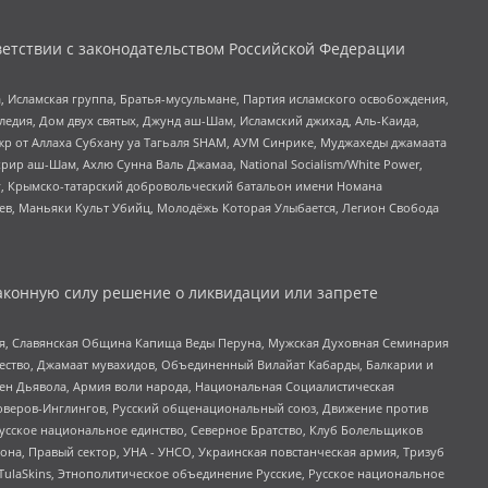
етствии с законодательством Российской Федерации
 Исламская группа, Братья-мусульмане, Партия исламского освобождения,
едия, Дом двух святых, Джунд аш-Шам, Исламский джихад, Аль-Каида,
жр от Аллаха Субхану уа Тагьаля SHAM, АУМ Синрике, Муджахеды джамаата
рир аш-Шам, Ахлю Сунна Валь Джамаа, National Socialism/White Power,
рг, Крымско-татарский добровольческий батальон имени Номана
оев, Маньяки Культ Убийц, Молодёжь Которая Улыбается, Легион Свобода
аконную силу решение о ликвидации или запрете
ья, Славянская Община Капища Веды Перуна, Мужская Духовная Семинария
щество, Джамаат мувахидов, Объединенный Вилайат Кабарды, Балкарии и
ден Дьявола, Армия воли народа, Национальная Социалистическая
роверов-Инглингов, Русский общенациональный союз, Движение против
усское национальное единство, Северное Братство, Клуб Болельщиков
а, Правый сектор, УНА - УНСО, Украинская повстанческая армия, Тризуб
 TulaSkins, Этнополитическое объединение Русские, Русское национальное