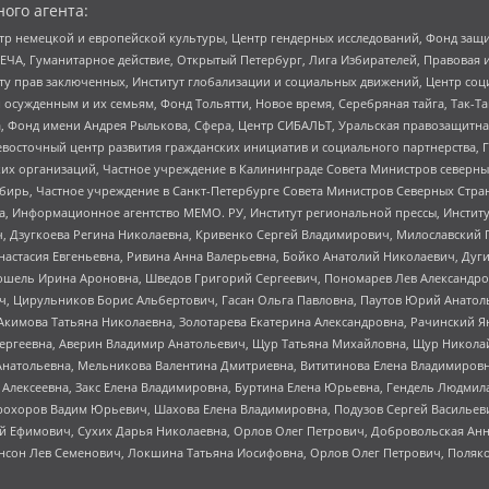
ого агента:
р немецкой и европейской культуры, Центр гендерных исследований, Фонд защи
ЧА, Гуманитарное действие, Открытый Петербург, Лига Избирателей, Правовая 
иту прав заключенных, Институт глобализации и социальных движений, Центр 
ужденным и их семьям, Фонд Тольятти, Новое время, Серебряная тайга, Так-Так-
, Фонд имени Андрея Рылькова, Сфера, Центр СИБАЛЬТ, Уральская правозащитна
невосточный центр развития гражданских инициатив и социального партнерства, 
 организаций, Частное учреждение в Калининграде Совета Министров северных 
бирь, Частное учреждение в Санкт-Петербурге Совета Министров Северных Стра
а, Информационное агентство МЕМО. РУ, Институт региональной прессы, Инсти
ч, Дзугкоева Регина Николаевна, Кривенко Сергей Владимирович, Милославски
настасия Евгеньевна, Ривина Анна Валерьевна, Бойко Анатолий Николаевич, Дуг
ошель Ирина Ароновна, Шведов Григорий Сергеевич, Пономарев Лев Александро
ч, Цирульников Борис Альбертович, Гасан Ольга Павловна, Паутов Юрий Анато
Акимова Татьяна Николаевна, Золотарева Екатерина Александровна, Рачинский Я
Сергеевна, Аверин Владимир Анатольевич, Щур Татьяна Михайловна, Щур Никола
Анатольевна, Мельникова Валентина Дмитриевна, Вититинова Елена Владимировн
 Алексеевна, Закс Елена Владимировна, Буртина Елена Юрьевна, Гендель Людмил
рохоров Вадим Юрьевич, Шахова Елена Владимировна, Подузов Сергей Васильеви
й Ефимович, Сухих Дарья Николаевна, Орлов Олег Петрович, Добровольская Анн
нсон Лев Семенович, Локшина Татьяна Иосифовна, Орлов Олег Петрович, Поляк