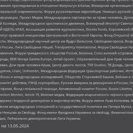
дованию преследования в отношении Фалуньгун в Китае, Всемирная организация 
беральной современности, Форум русскоязычных европейцев, Немецко-русский о
формации, Проект Медиа, Международное партнерство за права человека, Духов
 Колледж, Международное христианское движение, Всемирный Институт Саентол
 ИДЕЛЬ-УРАЛ, Ассоциация развития журналистики, IStories fonds, Королевск
r, Институт правовой инициативы Центральной и Восточной Европы, Фонд Открытой Э
ты, Международный научный центр им Вудро Вильсона, Свободная пресса, Возро
России, Лига Свободных Наций, Transparеncy International, Форум Свободных Н
правления, Форум гражданского общества Россия, Беллона, Союз жителей острово
роды, BDR Novaja Gazeta-Europe, Алтай проект, Образовательный дом прав челов
еван, Дом прав человека Крым, Центр дикого лосося, TVR Studios, ТВ Дождь, Це
урятия, Uralic, UnKremlin, Международная федерация транспортных рабочих, Ист
ейских и международных исследований, Общество Сторожевой башни, Библии и тр
омитет действия, РЭНД корпорейшн, Русская Америка за демократию в России, Н
фалия, Фонд глобальной помощи, Антивоенный комитет России, Russie-Libertes, L
lection Monitor, Article 19, Мнение медиа, Федерация анархического черного кр
и гендерной демократии и миротворчества, Форум имени Льва Копелева, American C
г, Школа международных отношений и государственной политики им Питера Мунка
 Немцова за Свободу, Фонд имени Фридриха Науманна за свободу, Феминистско
медиа, Либерально-демократическая Лига Украины
 на
13.05.2024