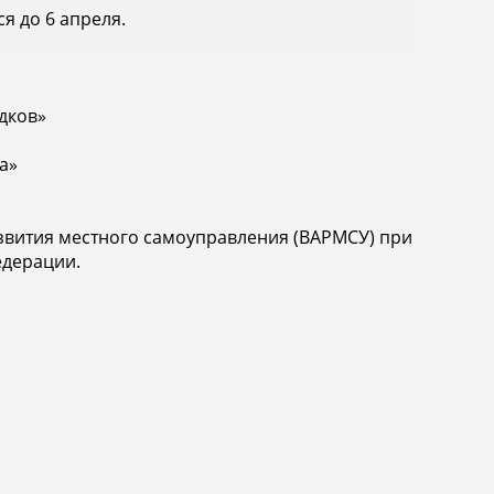
я до 6 апреля.
дков»
а»
звития местного самоуправления (ВАРМСУ) при
едерации.