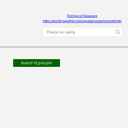
Погода в Параньге
https://world-weather.ru/pogoda/russia/novosibirsk/
ВЫБОР РЕДАКЦИИ