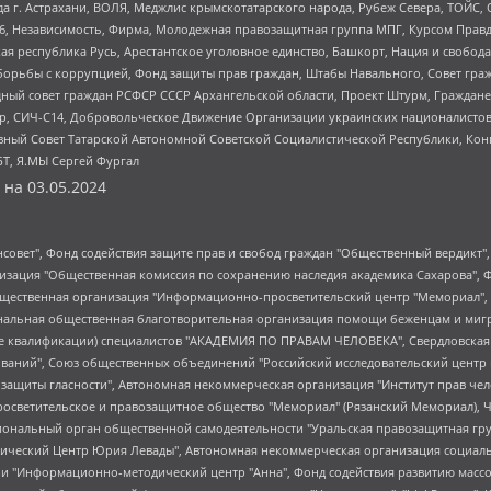
 г. Астрахани, ВОЛЯ, Меджлис крымскотатарского народа, Рубеж Севера, ТОЙС, 
6, Независимость, Фирма, Молодежная правозащитная группа МПГ, Курсом Правд
ая республика Русь, Арестантское уголовное единство, Башкорт, Нация и свобода,
орьбы с коррупцией, Фонд защиты прав граждан, Штабы Навального, Совет гражд
ный совет граждан РСФСР СССР Архангельской области, Проект Штурм, Граждане 
tsApp, СИЧ-С14, Добровольческое Движение Организации украинских националисто
ный Совет Татарской Автономной Советской Социалистической Республики, Кон
БТ, Я.МЫ Сергей Фургал
 на
03.05.2024
мная некоммерческая организация "Центр по работе с проблемой насилия "НАСИЛИЮ.НЕТ", Межрегиональный профессиональный союз работников здравоохранения "Альянс врачей", Юридическое лицо, зарегистрированное в Латвийской Республике, SIA "Medusa Project" (регистрационный номер 40103797863, дата регистрации 10.06.2014), Некоммерческая организация "Фонд по борьбе с коррупцией", Автономная некоммерческая организация "Институт права и публичной политики", Баданин Роман Сергеевич, Гликин Максим Александрович, Железнова Мария Михайловна, Лукьянова Юлия Сергеевна, Маетная Елизавета Витальевна, Маняхин Петр Борисович, Чуракова Ольга Владимировна, Ярош Юлия Петровна, Юридическое лицо "The Insider SIA", зарегистрированное в Риге, Латвийская Республика (дата регистрации 26.06.2015), являющееся администратором доменного имени интернет-издания "The Insider SIA", https://theins.ru, Постернак Алексей Евгеньевич, Рубин Михаил Аркадьевич, Анин Роман Александрович, Юридическое лицо Istories fonds, зарегистрированное в Латвийской Республике (регистрационный номер 50008295751, дата регистрации 24.02.2020), Великовский Дмитрий Александрович, Долинина Ирина Николаевна, Мароховская Алеся Алексеевна, Шлейнов Роман Юрьевич, Шмагун Олеся Валентиновна, Общество с ограниченной ответственностью "Альтаир 2021", Общество с ограниченной ответственностью "Вега 2021", Общество с ограниченной ответственностью "Главный редактор 2021", Общество с ограниченной ответственностью "Ромашки монолит", Важенков Артем Валерьевич, Ивановская областная общественная организация "Центр гендерных исследований", Гурман Юрий Альбертович, Медиапроект "ОВД-Инфо", Егоров Владимир Владимирович, Жилинский Владимир Александрович, Общество с ограниченной ответственностью "ЗП", Иванова София Юрьевна, Карезина Инна Павловна, Кильтау Екатерина Викторовна, Петров Алексей Викторович, Пискунов Сергей Евгеньевич, Смирнов Сергей Сергеевич, Тихонов Михаил Сергеевич, Общество с ограниченной ответственностью "ЖУРНАЛИСТ-ИНОСТРАННЫЙ АГЕНТ", Арапова Галина Юрьевна, Вольтская Татьяна Анатольевна, Американская компания "Mason G.E.S. Anonymous Foundation" (США), являющаяся владельцем интернет-издания https://mnews.world/, Компания "Stichting Bellingcat", зарегистрированная в Нидерландах (дата регистрации 11.07.2018), Захаров Андрей Вячеславович, Клепиковская Екатерина Дмитриевна, Общество с ограниченной ответственностью "МЕМО", Перл Роман Александрович, Симонов Евгений Алексеевич, Соловьева Елена Анатольевна, Сотников Даниил Владимирович, Сурначева Елизавета Дмитриевна, Автономная некоммерческая организация по защите прав человека и информированию населения "Якутия – Наше Мнение", Общество с ограниченной ответственностью "Москоу диджитал медиа", с 26.01.2023 Общество с ограниченной ответственностью "Чайка Белые сады", Ветошкина Валерия Валерьевна, Заговора Максим Александрович, Межрегиональное общественное движение "Российская ЛГБТ - сеть", Оленичев Максим Владимирович, Павлов Иван Юрьевич, Скворцова Елена Сергеевна, Общество с ограниченной ответственностью "Как бы инагент", Кочетков Игорь Викторович, Общество с ограниченной ответственностью "Честные выборы", Еланчик Олег Александрович, Общество с ограниченной ответственностью "Нобелевский призыв", Гималова Регина Эмилевна, Григорьев Андрей Валерьевич, Григорьева Алина Александровна, Ассоциация по содействию защите прав призывников, альтернативнослужащих и военнослужащих "Правозащитная группа "Гражданин.Армия.Право", Хисамова Регина Фаритовна, Автономная некоммерческая организация по реализации социально-правовых программ "Лилит", Дальн