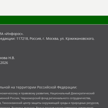
ИА «Инфорос».
едакции: 117218, Россия, г. Москва, ул. Кржижановского,
хова Н.В.
2026
льной на территории Российской Федерации:
кономическому и правовому развитию, Национальный Демократический
менной России, Черноморский фонд регионального сотрудничества,
, Тихоокеанский центр защиты окружающей среды и природных ресурсов,
 Хармони, Родники дракона, Врачи против насильственного извлечения