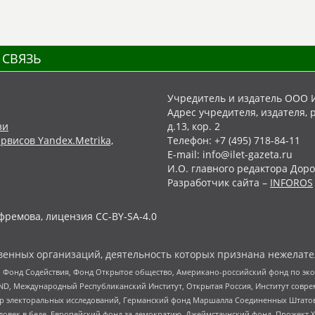
 СВЯЗЬ
Учредитель и издатель ООО 
Адрес учредителя, издателя, р
зи
д.13, кор. 2
рвисов Yandex.Metrika,
Телефон: +7 (495) 718-84-11
E-mail: info@ilet-gazeta.ru
И.О. главного редактора Доро
Разработчик сайта –
INFOROS
фремова, лицензия CC-BY-SA-4.0
енных организаций, деятельность которых признана нежелате
 Фонд Содействия, Фонд Открытое общество, Американо-российский фонд по э
 Международный Республиканский Институт, Открытая Россия, Институт совре
р электоральных исследований, Германский фонд Маршалла Соединенных Штатов
еловек в беде, Европейский фонд за демократию, Джеймстаунский фонд, Прожект