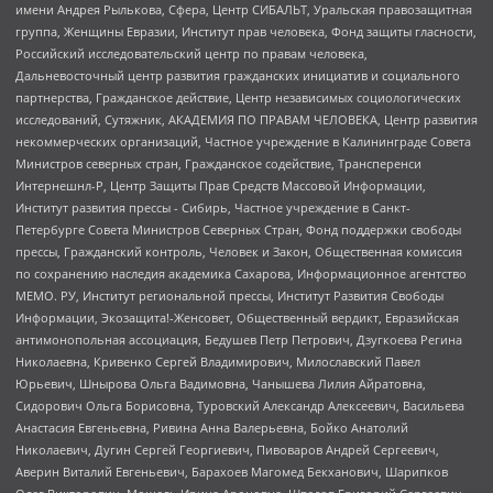
имени Андрея Рылькова, Сфера, Центр СИБАЛЬТ, Уральская правозащитная
группа, Женщины Евразии, Институт прав человека, Фонд защиты гласности,
Российский исследовательский центр по правам человека,
Дальневосточный центр развития гражданских инициатив и социального
партнерства, Гражданское действие, Центр независимых социологических
исследований, Сутяжник, АКАДЕМИЯ ПО ПРАВАМ ЧЕЛОВЕКА, Центр развития
некоммерческих организаций, Частное учреждение в Калининграде Совета
Министров северных стран, Гражданское содействие, Трансперенси
Интернешнл-Р, Центр Защиты Прав Средств Массовой Информации,
Институт развития прессы - Сибирь, Частное учреждение в Санкт-
Петербурге Совета Министров Северных Стран, Фонд поддержки свободы
прессы, Гражданский контроль, Человек и Закон, Общественная комиссия
по сохранению наследия академика Сахарова, Информационное агентство
МЕМО. РУ, Институт региональной прессы, Институт Развития Свободы
Информации, Экозащита!-Женсовет, Общественный вердикт, Евразийская
антимонопольная ассоциация, Бедушев Петр Петрович, Дзугкоева Регина
Николаевна, Кривенко Сергей Владимирович, Милославский Павел
Юрьевич, Шнырова Ольга Вадимовна, Чанышева Лилия Айратовна,
Сидорович Ольга Борисовна, Туровский Александр Алексеевич, Васильева
Анастасия Евгеньевна, Ривина Анна Валерьевна, Бойко Анатолий
Николаевич, Дугин Сергей Георгиевич, Пивоваров Андрей Сергеевич,
Аверин Виталий Евгеньевич, Барахоев Магомед Бекханович, Шарипков