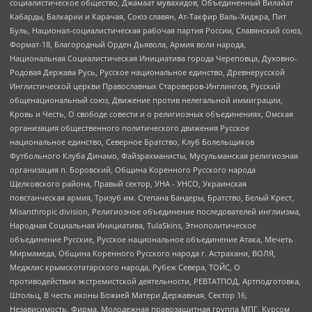
социалистическое общество, Джамаат мувахидов, Объединенный Вилайат
Кабарды, Балкарии и Карачая, Союз славян, Ат-Такфир Валь-Хиджра, Пит
Буль, Национал-социалистическая рабочая партия России, Славянский союз,
Формат-18, Благородный Орден Дьявола, Армия воли народа,
Национальная Социалистическая Инициатива города Череповца, Духовно-
Родовая Держава Русь, Русское национальное единство, Древнерусской
Инглистической церкви Православных Староверов-Инглингов, Русский
общенациональный союз, Движение против нелегальной иммиграции,
Кровь и Честь, О свободе совести и о религиозных объединениях, Омская
организация общественного политического движения Русское
национальное единство, Северное Братство, Клуб Болельщиков
Футбольного Клуба Динамо, Файзрахманисты, Мусульманская религиозная
организация п. Боровский, Община Коренного Русского народа
Щелковского района, Правый сектор, УНА - УНСО, Украинская
повстанческая армия, Тризуб им. Степана Бандеры, Братство, Белый Крест,
Misanthropic division, Религиозное объединение последователей инглиизма,
Народная Социальная Инициатива, TulaSkins, Этнополитическое
объединение Русские, Русское национальное объединение Атака, Мечеть
Мирмамеда, Община Коренного Русского народа г. Астрахани, ВОЛЯ,
Меджлис крымскотатарского народа, Рубеж Севера, ТОЙС, О
противодействии экстремистской деятельности, РЕВТАТПОД, Артподготовка,
Штольц, В честь иконы Божией Матери Державная, Сектор 16,
Независимость, Фирма, Молодежная правозащитная группа МПГ, Курсом