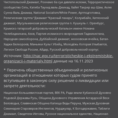
Чистопольский Джамаат, Рохнамо ба суи давлати исломи, Террористическое
сообщество Сеть, Катиба Таухид валь-Джихад, Хайят Тахрир аш-Шам, Ахлю
Сунна Валь Джамаа, National Socialism/White Power, Артподготовка,
Религиозная группа “Джамаат “Красный пахарь”, Колумбайн, Хатлонский
джамаат, Мусульманская религиозная группа п. Кушкуль г. Оренбург,
Крымско-татарский добровольческий батальон имени Номана
Челебиджихана, Азов, Партия исламского возрождения Таджикистана,
Народная самооборона, Дуббайский джамаат, московская ячейка, Батал-
Хаджи Белхороев, Маньяки Культ Убийц, Молодёжь Которая Улыбается,
Легион Свобода России, Айдар, Русский добровольческий корпус
Источник:
http://nac.gov.ru/terroristicheskie-i-ekstremistskie-
organizacii-i-materialy.html
данные на
16.11.2023
* Перечень общественных объединений и религиозных
организаций в отношении которых судом принято
вступившее в законную силу решение о ликвидации или
запрете деятельности:
Национал-большевистская партия, ВЕК РА, Рада земли Кубанской Духовно
Родовой Державы Русь, Община Духовного Управления Асгардской Веси
Беловодья, Славянская Община Капища Веды Перуна, Мужская Духовная
Семинария Староверов-Инглингов, Нурджулар, К Богодержавию, Таблиги
Джамаат, Свидетели Иеговы, Русское национальное единство, Национал-