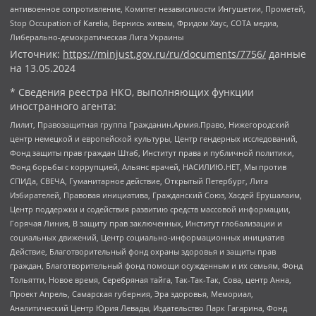
антивоенное сопротивление, Комитет независимости Ингушетии, Прометей,
Stop Occupation of Karelia, Вернись живым, Фридом Хаус, СОТА медиа,
Либерально-демократическая Лига Украины
Источник:
https://minjust.gov.ru/ru/documents/7756/
данные
на
13.05.2024
* Сведения реестра НКО, выполняющих функции
иностранного агента:
Лилит, Правозащитная группа Гражданин.Армия.Право, Нижегородский
центр немецкой и европейской культуры, Центр гендерных исследований,
Фонд защиты прав граждан Штаб, Институт права и публичной политики,
Фонд борьбы с коррупцией, Альянс врачей, НАСИЛИЮ.НЕТ, Мы против
СПИДа, СВЕЧА, Гуманитарное действие, Открытый Петербург, Лига
Избирателей, Правовая инициатива, Гражданский Союз, Хасдей Ерушалаим,
Центр поддержки и содействия развитию средств массовой информации,
Горячая Линия, В защиту прав заключенных, Институт глобализации и
социальных движений, Центр социально-информационных инициатив
Действие, Благотворительный фонд охраны здоровья и защиты прав
граждан, Благотворительный фонд помощи осужденным и их семьям, Фонд
Тольятти, Новое время, Серебряная тайга, Так-Так-Так, Сова, центр Анна,
Проект Апрель, Самарская губерния, Эра здоровья, Мемориал,
Аналитический Центр Юрия Левады, Издательство Парк Гагарина, Фонд