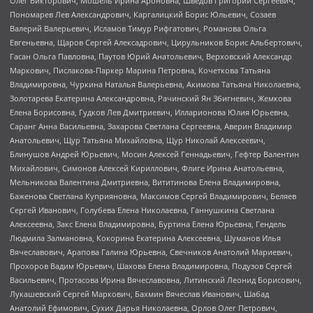
Олег Викторович, Мошель Ирина Ароновна, Шведов Григорий Сергеевич,
Пономарев Лев Александрович, Каргалицкий Борис Юльевич, Созаев
Валерий Валерьевич, Исламов Тимур Рифгатович, Романова Ольга
Евгеньевна, Щаров Сергей Алексадрович, Цирульников Борис Альбертович,
Гасан Ольга Павловна, Паутов Юрий Анатольевич, Верховский Александр
Маркович, Пислакова-Паркер Марина Петровна, Кочеткова Татьяна
Владимировна, Чуркина Наталья Валерьевна, Акимова Татьяна Николаевна,
Золотарева Екатерина Александровна, Рачинский Ян Збигневич, Жемкова
Елена Борисовна, Гудков Лев Дмитриевич, Илларионова Юлия Юрьевна,
Саранг Анна Васильевна, Захарова Светлана Сергеевна, Аверин Владимир
Анатольевич, Щур Татьяна Михайловна, Щур Николай Алексеевич,
Блинушов Андрей Юрьевич, Мосин Алексей Геннадьевич, Гефтер Валентин
Михайлович, Симонов Алексей Кириллович, Флиге Ирина Анатольевна,
Мельникова Валентина Дмитриевна, Вититинова Елена Владимировна,
Баженова Светлана Куприяновна, Максимов Сергей Владимирович, Беляев
Сергей Иванович, Голубева Елена Николаевна, Ганнушкина Светлана
Алексеевна, Закс Елена Владимировна, Буртина Елена Юрьевна, Гендель
Людмила Залмановна, Кокорина Екатерина Алексеевна, Шуманов Илья
Вячеславович, Арапова Галина Юрьевна, Свечников Анатолий Мариевич,
Прохоров Вадим Юрьевич, Шахова Елена Владимировна, Подузов Сергей
Васильевич, Протасова Ирина Вячеславовна, Литинский Леонид Борисович,
Лукашевский Сергей Маркович, Бахмин Вячеслав Иванович, Шабад
Анатолий Ефимович, Сухих Дарья Николаевна, Орлов Олег Петрович,