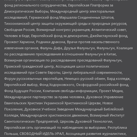
фонд регионального сотрудничества, Европейская Платформа за
Демократические Выборы, Международный центр электоральных
исследований, Германский фонд Маршалла Соединенных Штатов,
Тихоокеанский центр защиты окружающей среды и природных ресурсов,
Свободная Россия, Всемирный конгресс украинцев, Атлантический совет,
Человек в беде, Европейский фонд за демократию, Джеймстаунский фонд,
Прожект Хармони, Родники дракона, Врачи против насильственного
извлечения органов, Фалунь Дафа, Друзья Фалуньгун, Фалуньгун, Коалиция
по расследованию преследования в отношении Фалуньгун в Китае,
Всемирная организация по расследованию преследований Фалуньгун,
Пражский гражданский центр, Ассоциация школ политических
исследований при Совете Европы, Центр либеральной современности,
Форум русскоязычных европейцев, Немецко-русский обмен, Бард колледж,
Европейский выбор, Фонд Ходорковского, Оксфордский российский фонд,
Фонд Будущее России, Компания свободы информации, Проект Медиа,
Международное партнерство за права человека, Духовное Управление
Евангельских Христиан Украинской Христианской Церкви, Новое
Поколение, Духовное Учебное Заведение Международный Библейский
Колледж, Международное христианское движение, Всемирный Институт
Саентологических Предприятий, Церковь Духовной Технологии,
Европейская сеть организаций по наблюдению за выборами, Республика
Польша, СВОБОДНЫЙ ИДЕЛЬ-УРАЛ, Ассоциация развития журналистики,