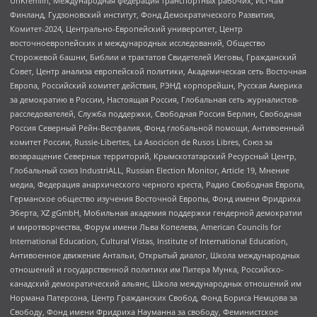
UnKremlin, Международная федерация транспортных рабочих, ИстЧам
Финланд, Гудзоновский институт, Фонд Демократического Развития,
Комитет-2024, Центрально-Европейский университет, Центр
восточноевропейских и международных исследований, Общество
Сторожевой башни, Библии и трактатов Свидетелей Иеговы, Гражданский
Совет, Центр анализа европейской политики, Академическая сеть Восточная
Европа, Российский комитет действия, РЭНД корпорейшн, Русская Америка
за демократию в России, Настоящая Россия, Глобальная сеть журналистов-
расследователей, Служба поддержки, Свободная Россия Берлин, Свободная
Россия Северный Рейн-Вестфалия, Фонд глобальной помощи, Антивоенный
комитет России, Russie-Libertes, La Asocicion de Rusos Libres, Союз за
возвращение Северных территорий, Крымскотатарский Ресурсный Центр,
Глобальный союз IndustriALL, Russian Election Monitor, Article 19, Мнение
медиа, Федерация анархического черного креста, Радио Свободная Европа,
Германское общество изучения Восточной Европы, Фонд имени Фридриха
Эберта, XZ gGmbH, Мобильная академия поддержки гендерной демократии
и миротворчества, Форум имени Льва Копелева, American Councils for
International Education, Cultural Vistas, Institute of International Education,
Антивоенное движение Антальи, Открытый диалог, Школа международных
отношений и государственной политики им Питера Мунка, Российско-
канадский демократический альянс, Школа международных отношений им
Нормана Патерсона, Центр Гражданских Свобод, Фонд Бориса Немцова за
Свободу, Фонд имени Фридриха Науманна за свободу, Феминистское