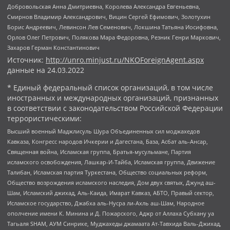
Добровольская Анна Дмитриевна, Королева Александра Евгеньевна,
Смирнов Владимир Александрович, Вицин Сергей Ефимович, Золотухин
Борис Андреевич, Левинсон Лев Семенович, Локшина Татьяна Иосифовна,
Орлов Олег Петрович, Полякова Мара Федоровна, Резник Генри Маркович,
Захаров Герман Константинович
Источник:
http://unro.minjust.ru/NKOForeignAgent.aspx
данные на
24.03.2022
* Единый федеральный список организаций, в том числе
иностранных и международных организаций, признанных
в соответствии с законодательством Российской Федерации
террористическими:
Высший военный Маджлисуль Шура Объединенных сил моджахедов
Кавказа, Конгресс народов Ичкерии и Дагестана, База, Асбат аль-Ансар,
Священная война, Исламская группа, Братья-мусульмане, Партия
исламского освобождения, Лашкар-И-Тайба, Исламская группа, Движение
Талибан, Исламская партия Туркестана, Общество социальных реформ,
Общество возрождения исламского наследия, Дом двух святых, Джунд аш-
Шам, Исламский джихад, Аль-Каида, Имарат Кавказ, АБТО, Правый сектор,
Исламское государство, Джабха аль-Нусра ли-Ахль аш-Шам, Народное
ополчение имени К. Минина и Д. Пожарского, Аджр от Аллаха Субхану уа
Тагьаля SHAM, АУМ Синрике, Муджахеды джамаата Ат-Тавхида Валь-Джихад,