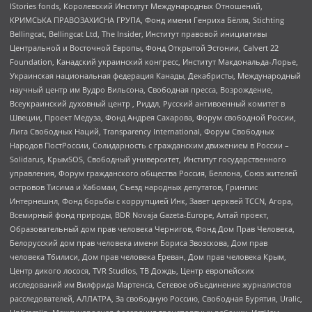
IStories fonds, Королевский Институт Международных Отношений,
КРИМСЬКА ПРАВОЗАХИСНА ГРУПА, Фонд имени Генриха Бёлля, Stichting
Bellingcat, Bellingcat Ltd, The Insider, Институт правовой инициативы
Центральной и Восточной Европы, Фонд Открытой Эстонии, Calvert 22
Foundation, Канадский украинский конгресс, Институт Макдональда-Лорье,
Украинская национальная федерация Канады, Декабристы, Международный
научный центр им Вудро Вильсона, Свободная пресса, Возрождение,
Всеукраинский духовный центр , Риддл, Русский антивоенный комитет в
Швеции, Проект Медуза, Фонд Андрея Сахарова, Форум свободной России,
Лига Свободных Наций, Transparеncy International, Форум Свободных
Народов ПостРоссии, Солидарность с гражданским движением в России –
Solidarus, КрымSOS, Свободный университет, Институт государственного
управления, Форум гражданского общества Россия, Беллона, Союз жителей
островов Тисима и Хабомаи, Съезд народных депутатов, Гринпис
Интернешнл, Фонд борьбы с коррупцией Инк, Завет церквей TCCN, Агора,
Всемирный фонд природы, BDR Novaja Gazeta-Europe, Алтай проект,
Образовательный дом прав человека Чернигов, Фонд Дом Прав Человека,
Белорусский дом прав человека имени Бориса Звозскова, Дом прав
человека Тбилиси, Дом прав человека Ереван, Дом прав человека Крым,
Центр дикого лосося, TVR Studios, ТВ Дождь, Центр европейских
исследований им Вилфрида Мартенса, Сетевое объединение журналистов
расследователей, АЛЛАТРА, За свободную Россию, Свободная Бурятия, Uralic,