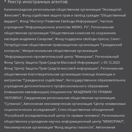
* Реестр иностранных агентов:
Калининградская региональная общественная организация "Экозащита!-Женсовет", Фонд содействия защите прав и свобод граждан "Общественный вердикт", Фонд "Институт Развития Свободы Информации", Частное учреждение "Информационное агентство МЕМО. РУ", Региональная общественная организация "Общественная комиссия по сохранению наследия академика Сахарова", Фонд поддержки свободы прессы, Санкт-Петербургская общественная правозащитная организация "Гражданский контроль", Межрегиональная общественная организация "Информационно-просветительский центр "Мемориал", Региональный Фонд "Центр Защиты Прав Средств Массовой Информации", с 05.12.2023 Фонд "Центр Защиты Прав Средств массовой информации", Региональная общественная благотворительная организация помощи беженцам и мигрантам "Гражданское содействие", Негосударственное образовательное учреждение дополнительного профессионального образования (повышение квалификации) специалистов "АКАДЕМИЯ ПО ПРАВАМ ЧЕЛОВЕКА", Свердловская региональная общественная организация "Сутяжник", Автономная некоммерческая организация "Центр независимых социологических исследований", Союз общественных объединений "Российский исследовательский центр по правам человека", Региональное общественное учреждение научно-информационный центр "МЕМОРИАЛ", Некоммерческая организация "Фонд защиты гласности", Автономная некоммерческая организация "Институт прав человека", Городская общественная организация "Екатеринбургское общество "МЕМОРИАЛ", Городская общественная организация "Рязанское историко-просветительское и правозащитное общество "Мемориал" (Рязанский Мемориал), Челябинский региональный орган общественной самодеятельности – женское общественное объединение "Женщины Евразии", Челябинский региональный орган общественной самодеятельности "Уральская правозащитная группа", Фонд содействия защите здоровья и социальной справедливости имени Андрея Рылькова, Автономная Некоммерческая Организация "Аналитический Центр Юрия Левады", Автономная некоммерческая организация социальной поддержки населения "Проект Апрель", Региональная общественная организация помощи женщинам и детям, находящимся в кризисной ситуации "Информационно-методический центр "Анна", Фонд содействия развитию массовых коммуникаций и правовому просвещению "Так-так-Так", Фонд содействия устойчивому развитию "Серебряная тайга", Свердловский региональный общественный фонд социальных проектов "Новое время", "Idel.Реалии", Кавказ.Реалии, Крым.Реалии, Телеканал Настоящее Время, Татаро-башкирская служба Радио Свобода (Azatliq Radiosi), Радио Свободная Европа/Радио Свобода (PCE/PC), "Сибирь.Реалии", "Фактограф", Благотворительный фонд помощи осужденным и их семьям, Автономная некоммерческая организация "Институт глобализации и социальных движений", Фонд "В защиту прав заключенных", Частное учреждение "Центр поддержки и содействия развитию средств массовой информации", Пензенский региональный общественный благотворительный фонд "Гражданский союз", "Север.Реалии", Некоммерческая организация Фонд "Правовая инициатива", Общество с ограниченной ответственностью "Радио Свободная Европа/Радио Свобода", Чешское информационное агентство "MEDIUM-ORIENT", Красноярская региональная общественная организация "Мы против СПИДа", Камалягин Денис Николаевич, Маркелов Сергей Евгеньевич, Пономарев Лев Александрович, Савицкая Людмила Алексеевна, Автономная некоммерческая организация "Центр по работе с проблемой насилия "НАСИЛИЮ.НЕТ", Межрегиональный профессиональный союз работников здравоохранения "Альянс врачей", Юридическое лицо, зарегистрированное в Латвийской Республике, SIA "Medusa Project" (регистрационный номер 40103797863, дата регистрации 10.06.2014), Некоммерческая организация "Фонд по борьбе с коррупцией", Автономная некоммерческая организация "Институт права и публичной политики", Баданин Роман Сергеевич, Гликин Максим Александрович, Железнова Мария Михайловна, Лукьянова Юлия Сергеевна, Маетная Елизавета Витальевна, Маняхин Петр Борисович, Чуракова Ольга Владимировна, Ярош Юлия Петровна, Юридическое лицо "The Insider SIA", зарегистрированное в Риге, Латвийская Республика (дата регистрации 26.06.2015), являющееся администратором доменного имени интернет-издания "The Insider SIA", https://theins.ru, Постернак Алексей Евгеньевич, Рубин Михаил Аркадьевич, Анин Роман Александрович, Юридическое лицо Istories fonds, зарегистрированное в Латвийской Республике (регистрационный номер 50008295751, дата регистрации 24.02.2020), Великовский Дмитрий Александрович, Долинина Ирина Николаевна, Мароховская Алеся Алексеевна, Шлейнов Роман Юрьевич, Шмагун Олеся Валентиновна, Общество с ограниченной ответственностью "Альтаир 2021", Общество с ограниченной ответственностью "Вега 2021", Общество с ограниченной ответственностью "Главный редактор 2021", Общество с ограниченной ответственностью "Ромашки монолит", Важенков Артем Валерьевич, Ивановская областная общественная организация "Центр гендерных исследований", Гурман Юрий Альбертович, Медиапроект "ОВД-Инфо", Егоров Владимир Владимирович, Жилинский Владимир Александрович, Общество с ограниченной ответственностью "ЗП", Иванова София Юрьевна, Карезина Инна Павловна, Кильтау Екатерина Викторовна, Петров Алексей Викторович, Пискунов Сергей Евгеньевич, Смирнов Сергей Сергеевич, Тихонов Михаил Сергеевич, Общество с ограниченной ответственностью "ЖУРНАЛИСТ-ИНОСТРАННЫЙ АГЕНТ", Арапова Галина Юрьевна, Вольтская Татьяна Анатольевна, Американская компания "Mason G.E.S. Anonymous Foundation" (США), являющаяся владельцем интернет-издания https://mnews.world/, Компания "Stichting Bellingcat", зарегистрированная в Нидерландах (дата регистрации 11.07.2018), Захаров Андрей Вячеславович, Клепиковская Екатерина Дмитриевна, Общество с ограниченной ответственностью "МЕМО", Перл Роман Александрович, Симонов Евгений Алексеевич, Соловьева Елена Анатольевна, Сотников Даниил Владимирович, Сурначева Елизавета Дмитриевна, Автономная некоммерческая организация по защите прав человека и информированию населения "Якутия – Наше Мнение", Общество с ограниченной ответственностью "Москоу диджитал медиа", с 26.01.2023 Общество с ограниченной ответственностью "Чайка Белые сады", Ветошкина Валерия Валерьевна, Заговора Максим Александрович, Межрегиональное общественное движение "Российская ЛГБТ - сеть", Оленичев Максим Владимирович, Павлов Иван Юрьевич, Скворцова Елена Сергеевна, Общество с ограниченной ответственностью "Как бы инагент", Кочетков Игорь Викторович, Общество с ограниченной ответственностью "Честные выборы", Еланчик Олег Александрович, Общество с ограниченной ответственностью "Нобелевский призыв", Гималова Регина Эмилевна, Григорьев Андрей Валерьевич, Григорьева Алина Александровна, Ассоциация по содействию защите прав призывников, альтернативнослужащих и военнослужащих "Правозащитная группа "Гражданин.Армия.Право", Хисамова Регина Фаритовна, Автономная некоммерческая организация по реализации социально-правовых программ "Лилит", Дальневосточное общественное движение "Маяк", Санкт-Петербургская ЛГБТ-инициативная группа "Выход", Инициативная группа ЛГБТ+ "Реверс", Алексеев Андрей Викторович, Бекбулатова Таисия Львовна, Беляев Иван Михайлович, Владыкина Елена Сергеевна, Гельман Марат Александрович, Никульшина Вероника Юрьевна, Толоконникова Надежда Андреевна, Шендерович Виктор Анатольевич, Общество с ограниченной ответственностью "Данное сообщение", Общество с ограниченной ответственностью Издательский дом "Новая глава", Айнбиндер Александра Александровна, Московский комьюнити-центр для ЛГБТ+инициатив, Благотворительный фонд развития филантропии, Deutsche Welle (Германия, Kurt-Schumacher-Strasse 3, 53113 Bonn), Борзунова Мария Михайловна, Воробьев Виктор Викторович, Голубева Анна Львовна, Константинова Алла Михайловна, Малкова Ирина Владимировна, Мурадов Мурад Абдулгалимович, Осетинская Елизавета Николаевна, Понасенков Евгений Николаевич, Ганапольский Матвей Юрьевич, Киселев Евгений Алексеевич, Борухович Ирина Григорьевна, Дремин Иван Тимофеевич, Дубровский Дмитрий Викторович, Красноярская региональная общественная организация поддержки и развития альтернативных образовательных технологий и межкультурных коммуникаций "ИНТЕРРА", Маяковская Екатерина Алексеевна, Фейгин Марк Захарович, Филимонов Андрей Викторович, Дзугкоева Регина Николаевна, Доброхотов Роман Александрович, Дудь Юрий Александрович, Елкин Сергей Владимирович, Кругликов Кирилл Игоревич, Сабунаева Мария Леонидовна, Семенов Алексей Владимирович, Шаинян Карен Багратович, Шульман Екатерина Михайловна, Асафьев Артур Валерьевич, Вахштайн Виктор Семенович, Венедиктов Алексей Алексеевич, Лушникова Екатерина Евгеньевна, Волков Леонид Михайлович, Невзоров Александр Глебович, Пархоменко Сергей Борисович, Сироткин Ярослав Николаевич, Кара-Мурза Владимир Владимирович, Баранова Наталья Владимировна, Гозман Леонид Яковлевич, Кагарлицкий Борис Юльевич, Климарев Михаил Валерьевич, Милов Владимир Станиславович, Автономная некоммерческая организация Краснодарский центр современного искусства "Типография", Моргенштерн Алишер Тагирович, Соболь Любовь Эдуардовна, Общество с ограниченной ответственностью "ЛИЗА НОРМ", Каспаров Гарри Кимович, Ходорковский Михаил Борисович, Общество с ограниченной ответственностью "Апрельские тезисы", Данилович Ирина Брониславовна, Кашин Олег Владимирович, Петров Николай Владимирович, Пивоваров Алексей Владимирович, Соколов Михаил Владимирович, Цветкова Юлия Владимировна, Чичваркин Евгений Александрович, Комитет против пыток/Команда против пыток, Общество с ограниченной ответственностью "Первый научный", Общество с ограниченной ответственностью "Вертолет и ко", Белоцерковская Вероника Борисовна, Кац Максим Евгеньевич, Лазарева Татьяна Юрьевна, Шаведдинов Руслан Табризович, Яшин Илья Валерьевич, Общество с ограниченной ответственностью "Иноагент ААВ", Алешковский Дмитрий Петрович, Альбац Евгения Марковна, Быков Дмитрий Львович, Галямина Юлия Евгеньевна, Лойко Сергей Леонидович, Мартынов Кирилл Константинович, Медведев Сергей Александрович, Крашенинников Федор Геннадиевич, Гордеева Катерина Вл