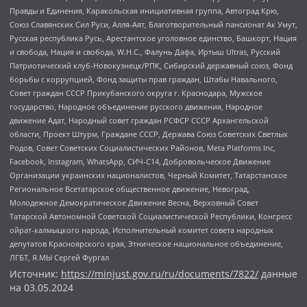
Правды и Единения, Каракольская инициативная группа, Автоград Крю,
Союз Славянских Сил Руси, Алля-Аят, Благотворительный пансионат Ак Умут,
Русская республика Русь, Арестантское уголовное единство, Башкорт, Нация
и свобода, Нация и свобода, W.H.С., Фалунь Дафа, Иртыш Ultras, Русский
Патриотический клуб-Новокузнецк/РПК, Сибирский державный союз, Фонд
борьбы с коррупцией, Фонд защиты прав граждан, Штабы Навального,
Совет граждан СССР Прикубанского округа г. Краснодара, Мужское
государство, Народное объединение русского движения, Народное
движение Адат, Народный совет граждан РСФСР СССР Архангельской
области, Проект Штурм, Граждане СССР, Держава Союз Советских Светлых
Родов, Совет Советских Социалистических Районов, Meta Platforms Inc,
Facebook, Instagram, WhatsApp, СИЧ-С14, Добровольческое Движение
Организации украинских националистов, Черный Комитет, Татарстанское
Региональное Всетатарское общественное движение, Невоград,
Молодежное Демократическое Движение Весна, Верховный Совет
Татарской Автономной Советской Социалистической Республики, Конгресс
ойрат-калмыцкого народа, Исполнительный комитет совета народных
депутатов Красноярского края, Этническое национальное объединение,
ЛГБТ, Я.МЫ Сергей Фургал
Источник:
https://minjust.gov.ru/ru/documents/7822/
данные
на
03.05.2024