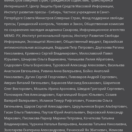
Министров северных стран, Гражданское содействие, Трансперенси
Интернешнл-Р, Центр Защиты Прав Средств Массовой Информации,
Институт развития прессы - Сибирь, Частное учреждение в Санкт-
Петербурге Совета Министров Северных Стран, Фонд поддержки свободы
прессы, Гражданский контроль, Человек и Закон, Общественная комиссия
по сохранению наследия академика Сахарова, Информационное агентство
МЕМО. РУ, Институт региональной прессы, Институт Развития Свободы
Информации, Экозащита!-Женсовет, Общественный вердикт, Евразийская
антимонопольная ассоциация, Бедушев Петр Петрович, Дзугкоева Регина
Николаевна, Кривенко Сергей Владимирович, Милославский Павел
Юрьевич, Шнырова Ольга Вадимовна, Чанышева Лилия Айратовна,
Сидорович Ольга Борисовна, Туровский Александр Алексеевич, Васильева
Анастасия Евгеньевна, Ривина Анна Валерьевна, Бойко Анатолий
Николаевич, Дугин Сергей Георгиевич, Пивоваров Андрей Сергеевич,
Аверин Виталий Евгеньевич, Барахоев Магомед Бекханович, Шарипков
Олег Викторович, Мошель Ирина Ароновна, Шведов Григорий Сергеевич,
Пономарев Лев Александрович, Каргалицкий Борис Юльевич, Созаев
Валерий Валерьевич, Исламов Тимур Рифгатович, Романова Ольга
Евгеньевна, Щаров Сергей Алексадрович, Цирульников Борис Альбертович,
Гасан Ольга Павловна, Паутов Юрий Анатольевич, Верховский Александр
Маркович, Пислакова-Паркер Марина Петровна, Кочеткова Татьяна
Владимировна, Чуркина Наталья Валерьевна, Акимова Татьяна Николаевна,
Золотарева Екатерина Александровна, Рачинский Ян Збигневич, Жемкова