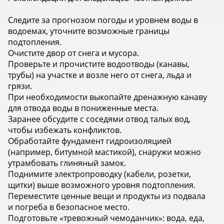
️Следите за прогнозом погоды и уровнем воды в
водоемах, уточните возможные границы
подтопления.
️Очистите двор от снега и мусора.
️Проверьте и прочистите водоотводы (канавы,
трубы) на участке и возле него от снега, льда и
грязи.
️При необходимости выкопайте дренажную канаву
для отвода воды в пониженные места.
️Заранее обсудите с соседями отвод талых вод,
чтобы избежать конфликтов.
️Обработайте фундамент гидроизоляцией
(например, битумной мастикой), снаружи можно
утрамбовать глиняный замок.
️Поднимите электропроводку (кабели, розетки,
щитки) выше возможного уровня подтопления.
️Переместите ценные вещи и продукты из подвала
и погреба в безопасное место.
️Подготовьте «тревожный чемоданчик»: вода, еда,