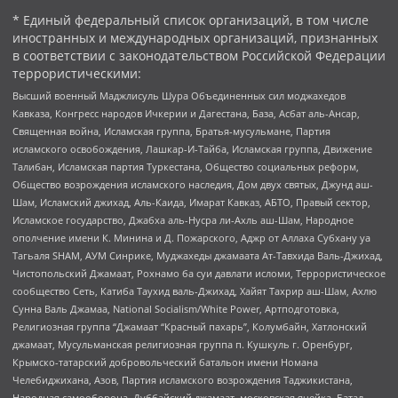
* Единый федеральный список организаций, в том числе
иностранных и международных организаций, признанных
в соответствии с законодательством Российской Федерации
террористическими:
Высший военный Маджлисуль Шура Объединенных сил моджахедов
Кавказа, Конгресс народов Ичкерии и Дагестана, База, Асбат аль-Ансар,
Священная война, Исламская группа, Братья-мусульмане, Партия
исламского освобождения, Лашкар-И-Тайба, Исламская группа, Движение
Талибан, Исламская партия Туркестана, Общество социальных реформ,
Общество возрождения исламского наследия, Дом двух святых, Джунд аш-
Шам, Исламский джихад, Аль-Каида, Имарат Кавказ, АБТО, Правый сектор,
Исламское государство, Джабха аль-Нусра ли-Ахль аш-Шам, Народное
ополчение имени К. Минина и Д. Пожарского, Аджр от Аллаха Субхану уа
Тагьаля SHAM, АУМ Синрике, Муджахеды джамаата Ат-Тавхида Валь-Джихад,
Чистопольский Джамаат, Рохнамо ба суи давлати исломи, Террористическое
сообщество Сеть, Катиба Таухид валь-Джихад, Хайят Тахрир аш-Шам, Ахлю
Сунна Валь Джамаа, National Socialism/White Power, Артподготовка,
Религиозная группа “Джамаат “Красный пахарь”, Колумбайн, Хатлонский
джамаат, Мусульманская религиозная группа п. Кушкуль г. Оренбург,
Крымско-татарский добровольческий батальон имени Номана
Челебиджихана, Азов, Партия исламского возрождения Таджикистана,
Народная самооборона, Дуббайский джамаат, московская ячейка, Батал-