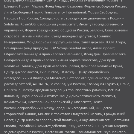
Всеукраинский духовный центр , Риддл, Русский антивоенный комитет в
Швеции, Проект Медуза, Фонд Андрея Сахарова, Форум свободной России,
Лига Свободных Наций, Transparеncy International, Форум Свободных
Народов ПостРоссии, Солидарность с гражданским движением в России –
Solidarus, КрымSOS, Свободный университет, Институт государственного
управления, Форум гражданского общества Россия, Беллона, Союз жителей
островов Тисима и Хабомаи, Съезд народных депутатов, Гринпис
Интернешнл, Фонд борьбы с коррупцией Инк, Завет церквей TCCN, Агора,
Всемирный фонд природы, BDR Novaja Gazeta-Europe, Алтай проект,
Образовательный дом прав человека Чернигов, Фонд Дом Прав Человека,
Белорусский дом прав человека имени Бориса Звозскова, Дом прав
человека Тбилиси, Дом прав человека Ереван, Дом прав человека Крым,
Центр дикого лосося, TVR Studios, ТВ Дождь, Центр европейских
исследований им Вилфрида Мартенса, Сетевое объединение журналистов
расследователей, АЛЛАТРА, За свободную Россию, Свободная Бурятия, Uralic,
UnKremlin, Международная федерация транспортных рабочих, ИстЧам
Финланд, Гудзоновский институт, Фонд Демократического Развития,
Комитет-2024, Центрально-Европейский университет, Центр
восточноевропейских и международных исследований, Общество
Сторожевой башни, Библии и трактатов Свидетелей Иеговы, Гражданский
Совет, Центр анализа европейской политики, Академическая сеть Восточная
Европа, Российский комитет действия, РЭНД корпорейшн, Русская Америка
за демократию в России, Настоящая Россия, Глобальная сеть журналистов-