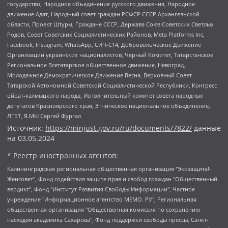
государство, Народное объединение русского движения, Народное
движение Адат, Народный совет граждан РСФСР СССР Архангельской
области, Проект Штурм, Граждане СССР, Держава Союз Советских Светлых
Родов, Совет Советских Социалистических Районов, Meta Platforms Inc,
Facebook, Instagram, WhatsApp, СИЧ-С14, Добровольческое Движение
Организации украинских националистов, Черный Комитет, Татарстанское
Региональное Всетатарское общественное движение, Невоград,
Молодежное Демократическое Движение Весна, Верховный Совет
Татарской Автономной Советской Социалистической Республики, Конгресс
ойрат-калмыцкого народа, Исполнительный комитет совета народных
депутатов Красноярского края, Этническое национальное объединение,
ЛГБТ, Я.МЫ Сергей Фургал
Источник:
https://minjust.gov.ru/ru/documents/7822/
данные
на
03.05.2024
* Реестр иностранных агентов:
Калининградская региональная общественная организация "Экозащита!-Женсовет", Фонд содействия защите прав и свобод граждан "Общественный вердикт", Фонд "Институт Развития Свободы Информации", Частное учреждение "Информационное агентство МЕМО. РУ", Региональная общественная организация "Общественная комиссия по сохранению наследия академика Сахарова", Фонд поддержки свободы прессы, Санкт-Петербургская общественная правозащитная организация "Гражданский контроль", Межрегиональная общественная организация "Информационно-просветительский центр "Мемориал", Региональный Фонд "Центр Защиты Прав Средств Массовой Информации", с 05.12.2023 Фонд "Центр Защиты Прав Средств массовой информации", Региональная общественная благотворительная организация помощи беженцам и мигрантам "Гражданское содействие", Негосударственное образовательное учреждение дополнительного профессионального образования (повышение квалификации) специалистов "АКАДЕМИЯ ПО ПРАВАМ ЧЕЛОВЕКА", Свердловская региональная общественная организация "Сутяжник", Автономная некоммерческая организация "Центр независимых социологических исследований", Союз общественных объединений "Российский исследовательский центр по правам человека", Региональное общественное учреждение научно-информационный центр "МЕМОРИАЛ", Некоммерческая организация "Фонд защиты гласности", Автономная некоммерческая организация "Институт прав человека", Городская общественная организация "Екатеринбургское общество "МЕМОРИАЛ", Городская общественная организация "Рязанское историко-просветительское и правозащитное общество "Мемориал" (Рязанский Мемориал), Челябинский региональный орган общественной самодеятельности – женское общественное объединение "Женщины Евразии", Челябинский региональный орган общественной самодеятельности "Уральская правозащитная группа", Фонд содействия защите здоровья и социальной справедливости имени Андрея Рылькова, Автономная Некоммерческая Организация "Аналитический Центр Юрия Левады", Автономная некоммерческая организация социальной поддержки населения "Проект Апрель", Региональная общественная организация помощи женщинам и детям, находящимся в кризисной ситуации "Информационно-методический центр "Анна", Фонд содействия развитию массовых коммуникаций и правовому просвещению "Так-так-Так", Фонд содействия устойчивому развитию "Серебряная тайга", Свердловский региональный общественный фонд социальных проектов "Новое время", "Idel.Реалии", Кавказ.Реалии, Крым.Реалии, Телеканал Настоящее Время, Татаро-башкирская служба Радио Свобода (Azatliq Radiosi), Радио Свободная Европа/Радио Свобода (PCE/PC), "Сибирь.Реалии", "Фактограф", Благотворительный фонд помощи осужденным и их семьям, Автономная некоммерческая организация "Институт глобализации и социальных движений", Фонд "В защиту прав заключенных", Частное учреждение "Центр поддержки и содействия развитию средств массовой информации", Пензенский региональный общественный благотворительный фонд "Гражданский союз", "Север.Реалии", Некоммерческая организация Фонд "Правовая инициатива", Общество с ограниченной ответственностью "Радио Свободная Европа/Радио Свобода", Чешское информационное агентство "MEDIUM-ORIENT", Красноярская региональная общественная организация "Мы против СПИДа", Камалягин Денис Николаевич, Маркелов Сергей Евгеньевич, Пономарев Лев Александрович, Савицкая Людмила Алексеевна, Автономная некоммерческая организация "Центр по работе с проблемой насилия "НАСИЛИЮ.НЕТ", Межрегиональный профессиональный союз работников здравоохранения "Альянс врачей", Юридическое лицо, зарегистрированное в Латвийской Республике, SIA "Medusa Project" (регистрационный номер 40103797863, дата регистрации 10.06.2014), Некоммерческая организация "Фонд по борьбе с коррупцией", Автономная некоммерческая организация "Институт права и публичной политики", Баданин Роман Сергеевич, Гликин Максим Александрович, Железнова Мария Михайловна, Лукьянова Юлия Сергеевна, Маетная Елизавета Витальевна, Маняхин Петр Борисович, Чуракова Ольга Владимировна, Ярош Юлия Петровна, Юридическое лицо "The Insider SIA", зарегистрированное в Риге, Латвийская Республика (дата регистрации 26.06.2015), являющееся администратором доменного имени интернет-издания "The Insider SIA", https://theins.ru, Постернак Алексей Евгеньевич, Рубин Михаил Аркадьевич, Анин Роман Александрович, Юридическое лицо Istories fonds, зарегистрированное в Латвийской Республике (регистрационный номер 50008295751, дата регистрации 24.02.2020), Великовский Дмитрий Александрович, Долинина Ирина Николаевна, Мароховская Алеся Алексеевна, Шлейнов Роман Юрьевич, Шмагун Олеся Валентиновна, Общество с ограниченной ответственностью "Альтаир 2021", Общество с ограниченной ответственностью "Вега 2021", Общество с ограниченной ответственностью "Главный редактор 2021", Общество с ограниченной ответственностью "Ромашки монолит", Важенков Артем Валерьевич, Ивановская областная общественная организация "Центр гендерных исследований", Гурман Юрий Альбертович, Медиапроект "ОВД-Инфо", Егоров Владимир Владимирович, Жилинский Владимир Александрович, Общество с ограниченной ответственностью "ЗП", Иванова София Юрьевна, Карезина Инна Павловна, Кильтау Екатерина Викторовна, Петров Алексей Викторович, Пискунов Сергей Евгеньевич, Смирнов Сергей Сергеевич, Тихонов Михаил Сергеевич, Общество с ограниченной ответственностью "ЖУРНАЛИСТ-ИНОСТРАННЫЙ АГЕНТ", Арапова Галина Юрьевна, Вольтская Татьяна Анатольевна, Американская компания "Mason G.E.S. Anonymous Foundation" (США), являющаяся владельцем интернет-издания https://mnews.world/, Компания "Stichting Bellingcat", зарегистрированная в Нидерландах (дата регистрации 11.07.2018), Захаров Андрей Вячеславович, Клепиковская Екатерина Дмитриевна, Общество с ограниченной ответственностью "МЕМО", Перл Роман Александрович, Симонов Евгений Алексеевич, Соловьева Елена Анатольевна, Сотников Даниил Владимирович, Сурначева Елизавета Дмитриевна, Автономная некоммерческая организация по защите прав человека и информированию населения "Якутия – Наше Мнение", Общество с ограниченной ответственностью "Москоу диджитал медиа", с 26.01.2023 Общество с ограниченной ответственностью "Чайка Белые сады", Ветошкина Валерия Валерьевна, Заговора Максим Александрович, Межрегиональное общественное движение "Российская ЛГБТ - сеть", Оленичев Максим Владимирович, Павлов Иван Юрьевич, Скворцова Елена Сергеевна, Общество с ограниченной ответственностью "Как бы инагент", Кочетков Игорь Викторович, Общество с ограниченной ответственностью "Честные выборы", Еланчик Олег Александрович, Общество с ограниченной ответственностью "Нобелевский призыв", Гималова Регина Эмилевна, Григорьев Андрей Валерьевич, Григорьева Алина Александровна, Ассоциация по содействию защите прав призывников, альтернативнослужащих и военнослужащих "Правозащитная группа "Гражданин.Армия.Право", Хисамова Регина Фаритовна, Автономная некоммерческая организация по реализации социально-правовых программ "Лилит", Дальневосточное общественное движение "Маяк", Санкт-Петербургская ЛГБТ-инициативная группа "Выход", Инициативная группа ЛГБТ+ "Реверс", Алексеев Андрей Викторович, Бекбулатова Таисия Львовна, Беляев Иван Михайлович, Владыкина Елена Сергеевна, Гельман Марат Александрович, Никульшина Вероника Юрьевна, Толоконникова Надежда Андреевна, Шендерович Виктор Анатольевич, Общество с ограниченной ответственностью "Данное сообщение", Общество с ограниченной ответственностью Издательский дом "Новая глава", Айнбиндер Александра Александровна, Московский комьюнити-центр для ЛГБТ+инициатив, Благотворительный фонд развития филантропии, Deutsche Welle (Германия, Kurt-Schumacher-Strasse 3, 53113 Bonn), Борзунова Мария Михайловна, Воробьев Виктор Викторович, Голубева Анна Львовна, Константинова Алла Михайловна, Малкова Ирина Владимировна, Мурадов Мурад Абдулгалимович, Осетинская Елизавета Николаевна, Понасенков Евгений Николаевич, Ганапольский Матвей Юрьевич, Киселев Евгений Алексеевич, Борухович Ирина Григорьевна, Дремин Иван Тимофеевич, Дубровский Дмитрий Викторович, Красноярская региональная общественная организация поддержки и развития альтернативных образовательных технологий и межкультурных коммуникаций "ИНТЕРРА", Маяковская Екатерина Алексеевна, Фейгин Марк Захарович, Филимонов Андрей Викторович, Дзугкоева Регина Николаевна, Доброхотов Роман Александрович, Дудь Юрий Александрович, Елкин Сергей Владимирович, Кругликов Кирилл Игоревич, Сабунаева Мария Леонидовна, Семенов Алексей Владимирович, Шаинян Карен Багратович, Шульман Екатерина Михайловна, Асафьев Артур Валерьевич, Вахштайн Виктор Семенович, Венедиктов Алексей Алексеевич, Лушникова Екатерина Евгеньевна, Волков Леонид Михайлович, Невзоров Александр Глебович, Пархоменко Сергей Борисович, Сироткин Ярослав Николаевич, Кара-Мурза Владимир Владимирович, Баранова Наталья Владимировна, Гозман Леонид Яковлевич, Кагарлицкий Борис Юльевич, Климарев Михаил Валерьевич, Милов Владимир Станиславович, Автономная некоммерческая организация Краснодарский центр современного искусства "Типография", Моргенштерн Алишер Тагирович, Соболь Любовь Эдуардовна, Общество с ограниченной ответственностью "ЛИЗА НОРМ", Каспаров Гарри Кимович, Ходорковский Михаил Борисович, Общество с ограниченной ответственностью "Апрельские тезисы", Данилович Ирина Брониславовна, Кашин Олег Владимирович, Петров Николай Владимирович, Пивоваров Алексей Владимирович, Соколов Михаил Владимирович, Цветкова Юлия Владимировна, Чичваркин Евгений Александрович, Комитет против пыток/Команда против пыток, Общество с ограниченной ответственностью "Первый научный", Общество с ограниченной ответственностью "Вертолет и ко", Белоцерковская Вероника Борисовна, Кац Максим Евгеньевич, Лазарева Татьяна Юрьевна, Шаведдинов Руслан Табризович, Яшин Илья Валерьевич, Общество с ограниченной ответственностью "Иноагент ААВ", Алешковский Дмитрий Петрович, Альбац Евгения Марковна, Быков Дмитрий Львович, Галямина Юлия Евгеньевна, Лойко Сергей Леонидович, Мартынов Кирилл Константинович, Медведев Сергей Александрович, Крашенинников Федор Геннадиевич, Гордеева Катерина Вл