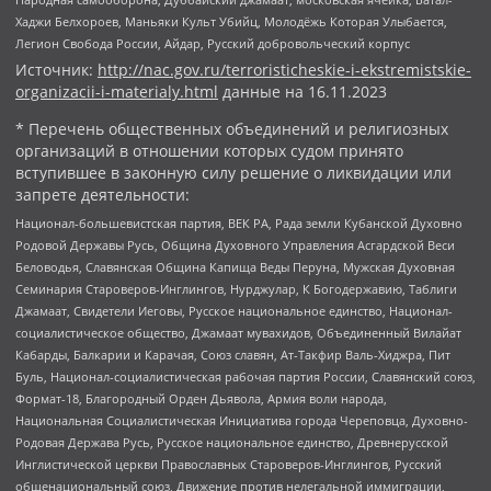
Хаджи Белхороев, Маньяки Культ Убийц, Молодёжь Которая Улыбается,
Легион Свобода России, Айдар, Русский добровольческий корпус
Источник:
http://nac.gov.ru/terroristicheskie-i-ekstremistskie-
organizacii-i-materialy.html
данные на
16.11.2023
* Перечень общественных объединений и религиозных
организаций в отношении которых судом принято
вступившее в законную силу решение о ликвидации или
запрете деятельности:
Национал-большевистская партия, ВЕК РА, Рада земли Кубанской Духовно
Родовой Державы Русь, Община Духовного Управления Асгардской Веси
Беловодья, Славянская Община Капища Веды Перуна, Мужская Духовная
Семинария Староверов-Инглингов, Нурджулар, К Богодержавию, Таблиги
Джамаат, Свидетели Иеговы, Русское национальное единство, Национал-
социалистическое общество, Джамаат мувахидов, Объединенный Вилайат
Кабарды, Балкарии и Карачая, Союз славян, Ат-Такфир Валь-Хиджра, Пит
Буль, Национал-социалистическая рабочая партия России, Славянский союз,
Формат-18, Благородный Орден Дьявола, Армия воли народа,
Национальная Социалистическая Инициатива города Череповца, Духовно-
Родовая Держава Русь, Русское национальное единство, Древнерусской
Инглистической церкви Православных Староверов-Инглингов, Русский
общенациональный союз, Движение против нелегальной иммиграции,