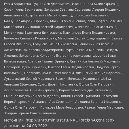
Елена Борисовна, Гудков Лев Дмитриевич, Илларионова Юлия Юрьевна,
Саранг Анна Васильевна, Захарова Светлана Сергеевна, Аверин Владимир
Анатольевич, Щур Татьяна Михайловна, Щур Николай Алексеевич,
Блинушов Андрей Юрьевич, Мосин Алексей Геннадьевич, Гефтер Валентин
Михайлович, Симонов Алексей Кириллович, Флиге Ирина Анатольевна,
Мельникова Валентина Дмитриевна, Вититинова Елена Владимировна,
Баженова Светлана Куприяновна, Максимов Сергей Владимирович, Беляев
Сергей Иванович, Голубева Елена Николаевна, Ганнушкина Светлана
Алексеевна, Закс Елена Владимировна, Буртина Елена Юрьевна, Гендель
Людмила Залмановна, Кокорина Екатерина Алексеевна, Шуманов Илья
Вячеславович, Арапова Галина Юрьевна, Свечников Анатолий Мариевич,
Прохоров Вадим Юрьевич, Шахова Елена Владимировна, Подузов Сергей
Васильевич, Протасова Ирина Вячеславовна, Литинский Леонид Борисович,
Лукашевский Сергей Маркович, Бахмин Вячеслав Иванович, Шабад
Анатолий Ефимович, Сухих Дарья Николаевна, Орлов Олег Петрович,
Добровольская Анна Дмитриевна, Королева Александра Евгеньевна,
Смирнов Владимир Александрович, Вицин Сергей Ефимович, Золотухин
Борис Андреевич, Левинсон Лев Семенович, Локшина Татьяна Иосифовна,
Орлов Олег Петрович, Полякова Мара Федоровна, Резник Генри Маркович,
Захаров Герман Константинович
Источник:
http://unro.minjust.ru/NKOForeignAgent.aspx
данные на
24.03.2022