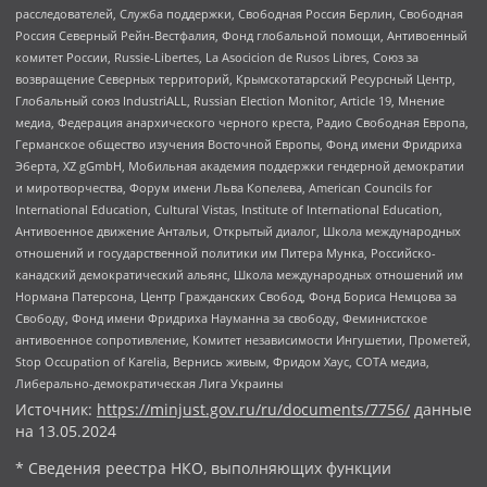
расследователей, Служба поддержки, Свободная Россия Берлин, Свободная
Россия Северный Рейн-Вестфалия, Фонд глобальной помощи, Антивоенный
комитет России, Russie-Libertes, La Asocicion de Rusos Libres, Союз за
возвращение Северных территорий, Крымскотатарский Ресурсный Центр,
Глобальный союз IndustriALL, Russian Election Monitor, Article 19, Мнение
медиа, Федерация анархического черного креста, Радио Свободная Европа,
Германское общество изучения Восточной Европы, Фонд имени Фридриха
Эберта, XZ gGmbH, Мобильная академия поддержки гендерной демократии
и миротворчества, Форум имени Льва Копелева, American Councils for
International Education, Cultural Vistas, Institute of International Education,
Антивоенное движение Антальи, Открытый диалог, Школа международных
отношений и государственной политики им Питера Мунка, Российско-
канадский демократический альянс, Школа международных отношений им
Нормана Патерсона, Центр Гражданских Свобод, Фонд Бориса Немцова за
Свободу, Фонд имени Фридриха Науманна за свободу, Феминистское
антивоенное сопротивление, Комитет независимости Ингушетии, Прометей,
Stop Occupation of Karelia, Вернись живым, Фридом Хаус, СОТА медиа,
Либерально-демократическая Лига Украины
Источник:
https://minjust.gov.ru/ru/documents/7756/
данные
на
13.05.2024
* Сведения реестра НКО, выполняющих функции