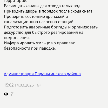
территории.
️Расчищать канавы для отвода талых вод.
️Приводить дворы в порядок после схода снега.
️Проверять состояние дренажей и
канализационных насосных станций.
️Подготовить аварийные бригады и организовать
дежурство для быстрого реагирования на
подтопления.
️Информировать жильцов о правилах
безопасности при паводке.
Администрация Параньгинского района
15:02
14.03.2026 16+
71