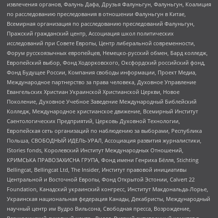
извлечения органов, Фалунь Дафа, Друзья Фалуньгун, Фалуньгун, Коалиция
по расследованию преследования в отношении Фалуньгун в Китае,
Всемирная организация по расследованию преследований Фалуньгун,
Пражский гражданский центр, Ассоциация школ политических
исследований при Совете Европы, Центр либеральной современности,
Форум русскоязычных европейцев, Немецко-русский обмен, Бард колледж,
Европейский выбор, Фонд Ходорковского, Оксфордский российский фонд,
Фонд Будущее России, Компания свободы информации, Проект Медиа,
Международное партнерство за права человека, Духовное Управление
Евангельских Христиан Украинской Христианской Церкви, Новое
Поколение, Духовное Учебное Заведение Международный Библейский
Колледж, Международное христианское движение, Всемирный Институт
Саентологических Предприятий, Церковь Духовной Технологии,
Европейская сеть организаций по наблюдению за выборами, Республика
Польша, СВОБОДНЫЙ ИДЕЛЬ-УРАЛ, Ассоциация развития журналистики,
IStories fonds, Королевский Институт Международных Отношений,
КРИМСЬКА ПРАВОЗАХИСНА ГРУПА, Фонд имени Генриха Бёлля, Stichting
Bellingcat, Bellingcat Ltd, The Insider, Институт правовой инициативы
Центральной и Восточной Европы, Фонд Открытой Эстонии, Calvert 22
Foundation, Канадский украинский конгресс, Институт Макдональда-Лорье,
Украинская национальная федерация Канады, Декабристы, Международный
научный центр им Вудро Вильсона, Свободная пресса, Возрождение,