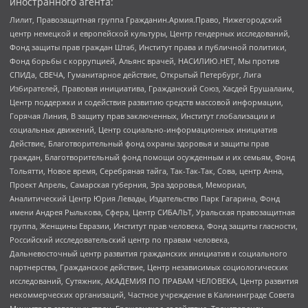
иностранного агента:
Лилит, Правозащитная группа Гражданин.Армия.Право, Нижегородский
центр немецкой и европейской культуры, Центр гендерных исследований,
Фонд защиты прав граждан Штаб, Институт права и публичной политики,
Фонд борьбы с коррупцией, Альянс врачей, НАСИЛИЮ.НЕТ, Мы против
СПИДа, СВЕЧА, Гуманитарное действие, Открытый Петербург, Лига
Избирателей, Правовая инициатива, Гражданский Союз, Хасдей Ерушалаим,
Центр поддержки и содействия развитию средств массовой информации,
Горячая Линия, В защиту прав заключенных, Институт глобализации и
социальных движений, Центр социально-информационных инициатив
Действие, Благотворительный фонд охраны здоровья и защиты прав
граждан, Благотворительный фонд помощи осужденным и их семьям, Фонд
Тольятти, Новое время, Серебряная тайга, Так-Так-Так, Сова, центр Анна,
Проект Апрель, Самарская губерния, Эра здоровья, Мемориал,
Аналитический Центр Юрия Левады, Издательство Парк Гагарина, Фонд
имени Андрея Рылькова, Сфера, Центр СИБАЛЬТ, Уральская правозащитная
группа, Женщины Евразии, Институт прав человека, Фонд защиты гласности,
Российский исследовательский центр по правам человека,
Дальневосточный центр развития гражданских инициатив и социального
партнерства, Гражданское действие, Центр независимых социологических
исследований, Сутяжник, АКАДЕМИЯ ПО ПРАВАМ ЧЕЛОВЕКА, Центр развития
некоммерческих организаций, Частное учреждение в Калининграде Совета