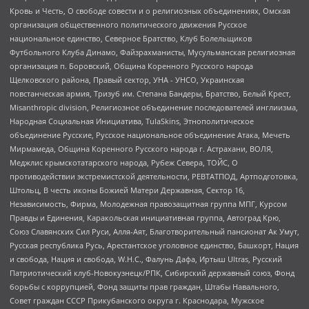
Кровь и Честь, О свободе совести и о религиозных объединениях, Омская
организация общественного политического движения Русское
национальное единство, Северное Братство, Клуб Болельщиков
Футбольного Клуба Динамо, Файзрахманисты, Мусульманская религиозная
организация п. Боровский, Община Коренного Русского народа
Щелковского района, Правый сектор, УНА - УНСО, Украинская
повстанческая армия, Тризуб им. Степана Бандеры, Братство, Белый Крест,
Misanthropic division, Религиозное объединение последователей инглиизма,
Народная Социальная Инициатива, TulaSkins, Этнополитическое
объединение Русские, Русское национальное объединение Атака, Мечеть
Мирмамеда, Община Коренного Русского народа г. Астрахани, ВОЛЯ,
Меджлис крымскотатарского народа, Рубеж Севера, ТОЙС, О
противодействии экстремистской деятельности, РЕВТАТПОД, Артподготовка,
Штольц, В честь иконы Божией Матери Державная, Сектор 16,
Независимость, Фирма, Молодежная правозащитная группа МПГ, Курсом
Правды и Единения, Каракольская инициативная группа, Автоград Крю,
Союз Славянских Сил Руси, Алля-Аят, Благотворительный пансионат Ак Умут,
Русская республика Русь, Арестантское уголовное единство, Башкорт, Нация
и свобода, Нация и свобода, W.H.С., Фалунь Дафа, Иртыш Ultras, Русский
Патриотический клуб-Новокузнецк/РПК, Сибирский державный союз, Фонд
борьбы с коррупцией, Фонд защиты прав граждан, Штабы Навального,
Совет граждан СССР Прикубанского округа г. Краснодара, Мужское