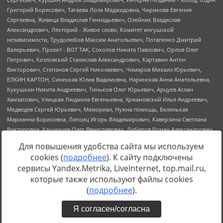
Для повышения удобства сайта мы используем
cookies (
подробнее
). К сайту подключены
сервисы Yandex.Metrika, LiveInternet, top.mail.ru,
Источник:
https://minjust.gov.ru/uploaded/files/reestr-
которые также используют файлы cookies
inostrannyih-agentov-22-03-2024.pdf
данные на
22.03.2024
(
подробнее
).
Я согласен/согласна