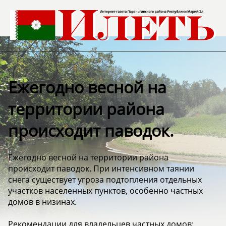
️Ежегодно весной на
территории района
происходит паводок.
️Ежегодно весной на территории района
происходит паводок. При интенсивном таянии
снега существует угроза подтопления отдельных
участков населенных пунктов, особенно частных
домов в низинах.
Рекомендации для владельцев частных домов: