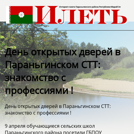
День открытых дверей в
Параньгинском СТТ:
знакомство с
профессиями !
День открытых дверей в Параньгинском СТТ:
знакомство с профессиями !
9 апреля обучающиеся сельских школ
Параньгинского района посетили ГБПОУ