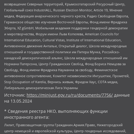
возвращение Северных территорий, Крымскотатарский Ресурсный Центр,
Глобальный союз IndustriALL, Russian Election Monitor, Article 19, Мнение
медиа, Федерация анархического черного креста, Радио Свободная Европа,
Германское общество изучения Восточной Европы, Фонд имени Фридриха
Эберта, XZ gGmbH, Мобильная академия поддержки гендерной демократии
и миротворчества, Форум имени Льва Копелева, American Councils for
International Education, Cultural Vistas, Institute of International Education,
Антивоенное движение Антальи, Открытый диалог, Школа международных
отношений и государственной политики им Питера Мунка, Российско-
канадский демократический альянс, Школа международных отношений им
Нормана Патерсона, Центр Гражданских Свобод, Фонд Бориса Немцова за
Свободу, Фонд имени Фридриха Науманна за свободу, Феминистское
антивоенное сопротивление, Комитет независимости Ингушетии, Прометей,
Stop Occupation of Karelia, Вернись живым, Фридом Хаус, СОТА медиа,
Либерально-демократическая Лига Украины
Источник:
https://minjust.gov.ru/ru/documents/7756/
данные
на
13.05.2024
* Сведения реестра НКО, выполняющих функции
иностранного агента:
Лилит, Правозащитная группа Гражданин.Армия.Право, Нижегородский
центр немецкой и европейской культуры, Центр гендерных исследований,