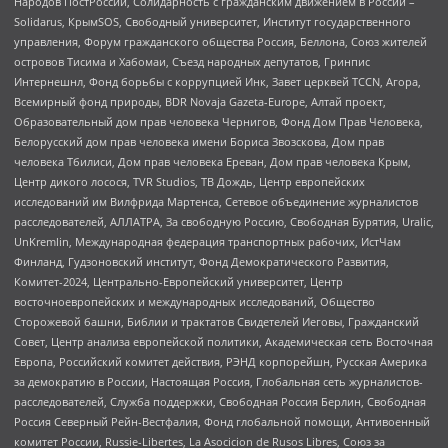
Народов ПостРоссии, Солидарность с гражданским движением в России –
Solidarus, КрымSOS, Свободный университет, Институт государственного
управления, Форум гражданского общества Россия, Беллона, Союз жителей
островов Тисима и Хабомаи, Съезд народных депутатов, Гринпис
Интернешнл, Фонд борьбы с коррупцией Инк, Завет церквей TCCN, Агора,
Всемирный фонд природы, BDR Novaja Gazeta-Europe, Алтай проект,
Образовательный дом прав человека Чернигов, Фонд Дом Прав Человека,
Белорусский дом прав человека имени Бориса Звозскова, Дом прав
человека Тбилиси, Дом прав человека Ереван, Дом прав человека Крым,
Центр дикого лосося, TVR Studios, ТВ Дождь, Центр европейских
исследований им Вилфрида Мартенса, Сетевое объединение журналистов
расследователей, АЛЛАТРА, За свободную Россию, Свободная Бурятия, Uralic,
UnKremlin, Международная федерация транспортных рабочих, ИстЧам
Финланд, Гудзоновский институт, Фонд Демократического Развития,
Комитет-2024, Центрально-Европейский университет, Центр
восточноевропейских и международных исследований, Общество
Сторожевой башни, Библии и трактатов Свидетелей Иеговы, Гражданский
Совет, Центр анализа европейской политики, Академическая сеть Восточная
Европа, Российский комитет действия, РЭНД корпорейшн, Русская Америка
за демократию в России, Настоящая Россия, Глобальная сеть журналистов-
расследователей, Служба поддержки, Свободная Россия Берлин, Свободная
Россия Северный Рейн-Вестфалия, Фонд глобальной помощи, Антивоенный
комитет России, Russie-Libertes, La Asocicion de Rusos Libres, Союз за