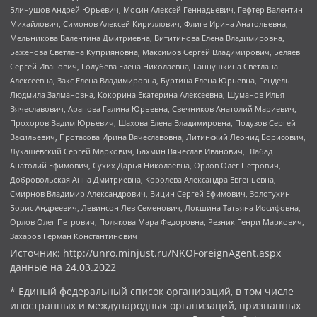
Блинушов Андрей Юрьевич, Мосин Алексей Геннадьевич, Гефтер Валентин
Михайлович, Симонов Алексей Кириллович, Флиге Ирина Анатольевна,
Мельникова Валентина Дмитриевна, Вититинова Елена Владимировна,
Баженова Светлана Куприяновна, Максимов Сергей Владимирович, Беляев
Сергей Иванович, Голубева Елена Николаевна, Ганнушкина Светлана
Алексеевна, Закс Елена Владимировна, Буртина Елена Юрьевна, Гендель
Людмила Залмановна, Кокорина Екатерина Алексеевна, Шуманов Илья
Вячеславович, Арапова Галина Юрьевна, Свечников Анатолий Мариевич,
Прохоров Вадим Юрьевич, Шахова Елена Владимировна, Подузов Сергей
Васильевич, Протасова Ирина Вячеславовна, Литинский Леонид Борисович,
Лукашевский Сергей Маркович, Бахмин Вячеслав Иванович, Шабад
Анатолий Ефимович, Сухих Дарья Николаевна, Орлов Олег Петрович,
Добровольская Анна Дмитриевна, Королева Александра Евгеньевна,
Смирнов Владимир Александрович, Вицин Сергей Ефимович, Золотухин
Борис Андреевич, Левинсон Лев Семенович, Локшина Татьяна Иосифовна,
Орлов Олег Петрович, Полякова Мара Федоровна, Резник Генри Маркович,
Захаров Герман Константинович
Источник:
http://unro.minjust.ru/NKOForeignAgent.aspx
данные на
24.03.2022
* Единый федеральный список организаций, в том числе
иностранных и международных организаций, признанных