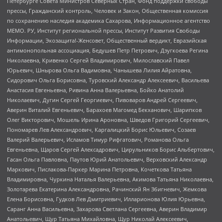
Петербурге Совета Министров Северных Стран, Фонд поддержки свободы
прессы, Гражданский контроль, Человек и Закон, Общественная комиссия
по сохранению наследия академика Сахарова, Информационное агентство
МЕМО. РУ, Институт региональной прессы, Институт Развития Свободы
Информации, Экозащита!-Женсовет, Общественный вердикт, Евразийская
антимонопольная ассоциация, Бедушев Петр Петрович, Дзугкоева Регина
Николаевна, Кривенко Сергей Владимирович, Милославский Павел
Юрьевич, Шнырова Ольга Вадимовна, Чанышева Лилия Айратовна,
Сидорович Ольга Борисовна, Туровский Александр Алексеевич, Васильева
Анастасия Евгеньевна, Ривина Анна Валерьевна, Бойко Анатолий
Николаевич, Дугин Сергей Георгиевич, Пивоваров Андрей Сергеевич,
Аверин Виталий Евгеньевич, Барахоев Магомед Бекханович, Шарипков
Олег Викторович, Мошель Ирина Ароновна, Шведов Григорий Сергеевич,
Пономарев Лев Александрович, Каргалицкий Борис Юльевич, Созаев
Валерий Валерьевич, Исламов Тимур Рифгатович, Романова Ольга
Евгеньевна, Щаров Сергей Алексадрович, Цирульников Борис Альбертович,
Гасан Ольга Павловна, Паутов Юрий Анатольевич, Верховский Александр
Маркович, Пислакова-Паркер Марина Петровна, Кочеткова Татьяна
Владимировна, Чуркина Наталья Валерьевна, Акимова Татьяна Николаевна,
Золотарева Екатерина Александровна, Рачинский Ян Збигневич, Жемкова
Елена Борисовна, Гудков Лев Дмитриевич, Илларионова Юлия Юрьевна,
Саранг Анна Васильевна, Захарова Светлана Сергеевна, Аверин Владимир
Анатольевич, Щур Татьяна Михайловна, Щур Николай Алексеевич,