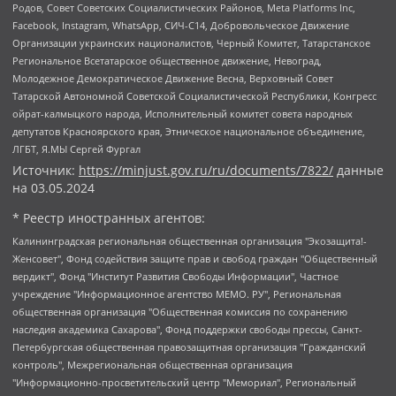
Родов, Совет Советских Социалистических Районов, Meta Platforms Inc,
Facebook, Instagram, WhatsApp, СИЧ-С14, Добровольческое Движение
Организации украинских националистов, Черный Комитет, Татарстанское
Региональное Всетатарское общественное движение, Невоград,
Молодежное Демократическое Движение Весна, Верховный Совет
Татарской Автономной Советской Социалистической Республики, Конгресс
ойрат-калмыцкого народа, Исполнительный комитет совета народных
депутатов Красноярского края, Этническое национальное объединение,
ЛГБТ, Я.МЫ Сергей Фургал
Источник:
https://minjust.gov.ru/ru/documents/7822/
данные
на
03.05.2024
* Реестр иностранных агентов:
Калининградская региональная общественная организация "Экозащита!-Женсовет", Фонд содействия защите прав и свобод граждан "Общественный вердикт", Фонд "Институт Развития Свободы Информации", Частное учреждение "Информационное агентство МЕМО. РУ", Региональная общественная организация "Общественная комиссия по сохранению наследия академика Сахарова", Фонд поддержки свободы прессы, Санкт-Петербургская общественная правозащитная организация "Гражданский контроль", Межрегиональная общественная организация "Информационно-просветительский центр "Мемориал", Региональный Фонд "Центр Защиты Прав Средств Массовой Информации", с 05.12.2023 Фонд "Центр Защиты Прав Средств массовой информации", Региональная общественная благотворительная организация помощи беженцам и мигрантам "Гражданское содействие", Негосударственное образовательное учреждение дополнительного профессионального образования (повышение квалификации) специалистов "АКАДЕМИЯ ПО ПРАВАМ ЧЕЛОВЕКА", Свердловская региональная общественная организация "Сутяжник", Автономная некоммерческая организация "Центр независимых социологических исследований", Союз общественных объединений "Российский исследовательский центр по правам человека", Региональное общественное учреждение научно-информационный центр "МЕМОРИАЛ", Некоммерческая организация "Фонд защиты гласности", Автономная некоммерческая организация "Институт прав человека", Городская общественная организация "Екатеринбургское общество "МЕМОРИАЛ", Городская общественная организация "Рязанское историко-просветительское и правозащитное общество "Мемориал" (Рязанский Мемориал), Челябинский региональный орган общественной самодеятельности – женское общественное объединение "Женщины Евразии", Челябинский региональный орган общественной самодеятельности "Уральская правозащитная группа", Фонд содействия защите здоровья и социальной справедливости имени Андрея Рылькова, Автономная Некоммерческая Организация "Аналитический Центр Юрия Левады", Автономная некоммерческая организация социальной поддержки населения "Проект Апрель", Региональная общественная организация помощи женщинам и детям, находящимся в кризисной ситуации "Информационно-методический центр "Анна", Фонд содействия развитию массовых коммуникаций и правовому просвещению "Так-так-Так", Фонд содействия устойчивому развитию "Серебряная тайга", Свердловский региональный общественный фонд социальных проектов "Новое время", "Idel.Реалии", Кавказ.Реалии, Крым.Реалии, Телеканал Настоящее Время, Татаро-башкирская служба Радио Свобода (Azatliq Radiosi), Радио Свободная Европа/Радио Свобода (PCE/PC), "Сибирь.Реалии", "Фактограф", Благотворительный фонд помощи осужденным и их семьям, Автономная некоммерческая организация "Институт глобализации и социальных движений", Фонд "В защиту прав заключенных", Частное учреждение "Центр поддержки и содействия развитию средств массовой информации", Пензенский региональный общественный благотворительный фонд "Гражданский союз", "Север.Реалии", Некоммерческая организация Фонд "Правовая инициатива", Общество с ограниченной ответственностью "Радио Свободная Европа/Радио Свобода", Чешское информационное агентство "MEDIUM-ORIENT", Красноярская региональная общественная организация "Мы против СПИДа", Камалягин Денис Николаевич, Маркелов Сергей Евгеньевич, Пономарев Лев Александрович, Савицкая Людмила Алексеевна, Автономная некоммерческая организация "Центр по работе с проблемой насилия "НАСИЛИЮ.НЕТ", Межрегиональный профессиональный союз работников здравоохранения "Альянс врачей", Юридическое лицо, зарегистрированное в Латвийской Республике, SIA "Medusa Project" (регистрационный номер 40103797863, дата регистрации 10.06.2014), Некоммерческая организация "Фонд по борьбе с коррупцией", Автономная некоммерческая организация "Институт права и публичной политики", Баданин Роман Сергеевич, Гликин Максим Александрович, Железнова Мария Михайловна, Лукьянова Юлия Сергеевна, Маетная Елизавета Витальевна, Маняхин Петр Борисович, Чуракова Ольга Владимировна, Ярош Юлия Петровна, Юридическое лицо "The Insider SIA", зарегистрированное в Риге, Латвийская Республика (дата регистрации 26.06.2015), являющееся администратором доменного имени интернет-издания "The Insider SIA", https://theins.ru, Постернак Алексей Евгеньевич, Рубин Михаил Аркадьевич, Анин Роман Александрович, Юридическое лицо Istories fonds, зарегистрированное в Латвийской Республике (регистрационный номер 50008295751, дата регистрации 24.02.2020), Великовский Дмитрий Александрович, Долинина Ирина Николаевна, Мароховская Алеся Алексеевна, Шлейнов Роман Юрьевич, Шмагун Олеся Валентиновна, Общество с ограниченной ответственностью "Альтаир 2021", Общество с ограниченной ответственностью "Вега 2021", Общество с ограниченной ответственностью "Главный редактор 2021", Общество с ограниченной ответственностью "Ромашки монолит", Важенков Артем Валерьевич, Ивановская областная общественная организация "Центр гендерных исследований", Гурман Юрий Альбертович, Медиапроект "ОВД-Инфо", Егоров Владимир Владимирович, Жилинский Владимир Александрович, Общество с ограниченной ответственностью "ЗП", Иванова София Юрьевна, Карезина Инна Павловна, Кильтау Екатерина Викторовна, Петров Алексей Викторович, Пискунов Сергей Евгеньевич, Смирнов Сергей Сергеевич, Тихонов Михаил Сергеевич, Общество с ограниченной ответственностью "ЖУРНАЛИСТ-ИНОСТРАННЫЙ АГЕНТ", Арапова Галина Юрьевна, Вольтская Татьяна Анатольевна, Американская компания "Mason G.E.S. Anonymous Foundation" (США), являющаяся владельцем интернет-издания https://mnews.world/, Компания "Stichting Bellingcat", зарегистрированная в Нидерландах (дата регистрации 11.07.2018), Захаров Андрей Вячеславович, Клепиковская Екатерина Дмитриевна, Общество с ограниченной ответственностью "МЕМО", Перл Роман Александрович, Симонов Евгений Алексеевич, Соловьева Елена Анатольевна, Сотников Даниил Владимирович, Сурначева Елизавета Дмитриевна, Автономная некоммерческая организация по защите прав человека и информированию населения "Якутия – Наше Мнение", Общество с ограниченной ответственностью "Москоу диджитал медиа", с 26.01.2023 Общество с ограниченной ответственностью "Чайка Белые сады", Ветошкина Валерия Валерьевна, Заговора Максим Александрович, Межрегиональное общественное движение "Российская ЛГБТ - сеть", Оленичев Максим Владимирович, Павлов Иван Юрьевич, Скворцова Елена Сергеевна, Общество с ограниченной ответственностью "Как бы инагент", Кочетков Игорь Викторович, Общество с ограниченной ответственностью "Честные выборы", Еланчик Олег Александрович, Общество с ограниченной ответственностью "Нобелевский призыв", Гималова Регина Эмилевна, Григорьев Андрей Валерьевич, Григорьева Алина Александровна, Ассоциация по содействию защите прав призывников, альтернативнослужащих и военнослужащих "Правозащитная группа "Гражданин.Армия.Право", Хисамова Регина Фаритовна, Автономная некоммерческая организация по реализации социально-правовых программ "Лилит", Дальневосточное общественное движение "Маяк", Санкт-Петербургская ЛГБТ-инициативная группа "Выход", Инициативная группа ЛГБТ+ "Реверс", Алексеев Андрей Викторович, Бекбулатова Таисия Львовна, Беляев Иван Михайлович, Владыкина Елена Сергеевна, Гельман Марат Александрович, Никульшина Вероника Юрьевна, Толоконникова Надежда Андреевна, Шендерович Виктор Анатольевич, Общество с ограниченной ответственностью "Данное сообщение", Общество с ограниченной ответственностью Издательский дом "Новая глава", Айнбиндер Александра Александровна, Московский комьюнити-центр для ЛГБТ+инициатив, Благотворительный фонд развития филантропии, Deutsche Welle (Германия, Kurt-Schumacher-Strasse 3, 53113 Bonn), Борзунова Мария Михайловна, Воробьев Виктор Викторович, Голубева Анна Львовна, Константинова Алла Михайловна, Малкова Ирина Владимировна, Мурадов Мурад Абдулгалимович, Осетинская Елизавета Николаевна, Понасенков Евгений Николаевич, Ганапольский Матвей Юрьевич, Киселев Евгений Алексеевич, Борухович Ирина Григорьевна, Дремин Иван Тимофеевич, Дубровский Дмитрий Викторович, Красноярская региональная общественная организация поддержки и развития альтернативных образовательных технологий и межкультурных коммуникаций "ИНТЕРРА", Маяковская Екатерина Алексеевна, Фейгин Марк Захарович, Филимонов Андрей Викторович, Дзугкоева Регина Николаевна, Доброхотов Роман Александрович, Дудь Юрий Александрович, Елкин Сергей Владимирович, Кругликов Кирилл Игоревич, Сабунаева Мария Леонидовна, Семенов Алексей Владимирович, Шаинян Карен Багратович, Шульман Екатерина Михайловна, Асафьев Артур Валерьевич, Вахштайн Виктор Семенович, Венедиктов Алексей Алексеевич, Лушникова Екатерина Евгеньевна, Волков Леонид Михайлович, Невзоров Александр Глебович, Пархоменко Сергей Борисович, Сироткин Ярослав Николаевич, Кара-Мурза Владимир Владимирович, Баранова Наталья Владимировна, Гозман Леонид Яковлевич, Кагарлицкий Борис Юльевич, Климарев Михаил Валерьевич, Милов Владимир Станиславович, Автономная некоммерческая организация Краснодарский центр современного искусства "Типография", Моргенштерн Алишер Тагирович, Соболь Любовь Эдуардовна, Общество с ограниченной ответственностью "ЛИЗА НОРМ", Каспаров Гарри Кимович, Ходорковский Михаил Борисович, Общество с ограниченной ответственностью "Апрельские тезисы", Данилович Ирина Брониславовна, Кашин Олег Владимирович, Петров Николай Владимирович, Пивоваров Алексей Владимирович, Соколов Михаил Владимирович, Цветкова Юлия Владимировна, Чичваркин Евгений Александрович, Комитет против пыток/Команда против пыток, Общество с ограниченной ответственностью "Первый научный", Общество с ограниченной ответственностью "Вертолет и ко", Белоцерковская Вероника Борисовна, Кац Максим Евгеньевич, Лазарева Татьяна Юрьевна, Шаведдинов Руслан Табризович, Яшин Илья Валерьевич, Общество с ограниченной ответственностью "Иноагент ААВ", Алешковский Дмитрий Петрович, Альбац Евгения Марковна, Быков Дмитрий Львович, Галямина Юлия Евгеньевна, Лойко Сергей Леонидович, Мартынов Кирилл Константинович, Медведев Сергей Александрович, Крашенинников Федор Геннадиевич, Гордеева Катерина Вл