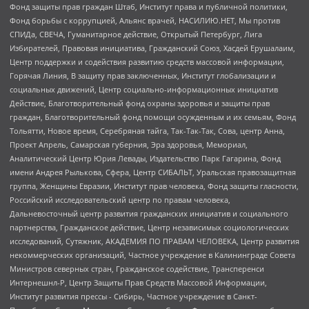
Фонд защиты прав граждан Штаб, Институт права и публичной политики,
Фонд борьбы с коррупцией, Альянс врачей, НАСИЛИЮ.НЕТ, Мы против
СПИДа, СВЕЧА, Гуманитарное действие, Открытый Петербург, Лига
Избирателей, Правовая инициатива, Гражданский Союз, Хасдей Ерушалаим,
Центр поддержки и содействия развитию средств массовой информации,
Горячая Линия, В защиту прав заключенных, Институт глобализации и
социальных движений, Центр социально-информационных инициатив
Действие, Благотворительный фонд охраны здоровья и защиты прав
граждан, Благотворительный фонд помощи осужденным и их семьям, Фонд
Тольятти, Новое время, Серебряная тайга, Так-Так-Так, Сова, центр Анна,
Проект Апрель, Самарская губерния, Эра здоровья, Мемориал,
Аналитический Центр Юрия Левады, Издательство Парк Гагарина, Фонд
имени Андрея Рылькова, Сфера, Центр СИБАЛЬТ, Уральская правозащитная
группа, Женщины Евразии, Институт прав человека, Фонд защиты гласности,
Российский исследовательский центр по правам человека,
Дальневосточный центр развития гражданских инициатив и социального
партнерства, Гражданское действие, Центр независимых социологических
исследований, Сутяжник, АКАДЕМИЯ ПО ПРАВАМ ЧЕЛОВЕКА, Центр развития
некоммерческих организаций, Частное учреждение в Калининграде Совета
Министров северных стран, Гражданское содействие, Трансперенси
Интернешнл-Р, Центр Защиты Прав Средств Массовой Информации,
Институт развития прессы - Сибирь, Частное учреждение в Санкт-