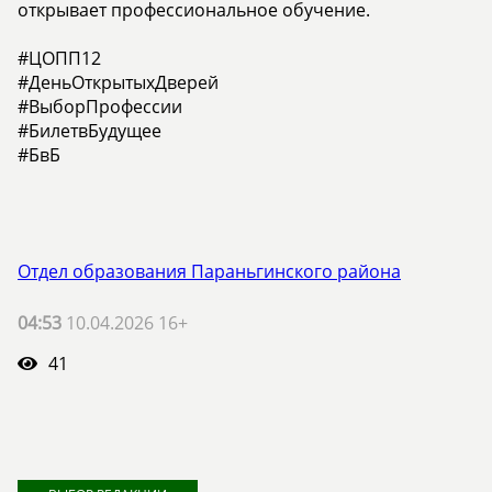
открывает профессиональное обучение.
#ЦОПП12
#ДеньОткрытыхДверей
#ВыборПрофессии
#БилетвБудущее
#БвБ
Отдел образования Параньгинского района
04:53
10.04.2026 16+
41