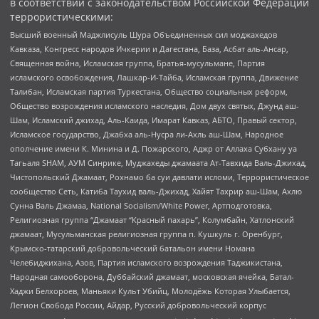
в соответствии с законодательством Российской Федерации
террористическими:
Высший военный Маджлисуль Шура Объединенных сил моджахедов
Кавказа, Конгресс народов Ичкерии и Дагестана, База, Асбат аль-Ансар,
Священная война, Исламская группа, Братья-мусульмане, Партия
исламского освобождения, Лашкар-И-Тайба, Исламская группа, Движение
Талибан, Исламская партия Туркестана, Общество социальных реформ,
Общество возрождения исламского наследия, Дом двух святых, Джунд аш-
Шам, Исламский джихад, Аль-Каида, Имарат Кавказ, АБТО, Правый сектор,
Исламское государство, Джабха аль-Нусра ли-Ахль аш-Шам, Народное
ополчение имени К. Минина и Д. Пожарского, Аджр от Аллаха Субхану уа
Тагьаля SHAM, АУМ Синрике, Муджахеды джамаата Ат-Тавхида Валь-Джихад,
Чистопольский Джамаат, Рохнамо ба суи давлати исломи, Террористическое
сообщество Сеть, Катиба Таухид валь-Джихад, Хайят Тахрир аш-Шам, Ахлю
Сунна Валь Джамаа, National Socialism/White Power, Артподготовка,
Религиозная группа “Джамаат “Красный пахарь”, Колумбайн, Хатлонский
джамаат, Мусульманская религиозная группа п. Кушкуль г. Оренбург,
Крымско-татарский добровольческий батальон имени Номана
Челебиджихана, Азов, Партия исламского возрождения Таджикистана,
Народная самооборона, Дуббайский джамаат, московская ячейка, Батал-
Хаджи Белхороев, Маньяки Культ Убийц, Молодёжь Которая Улыбается,
Легион Свобода России, Айдар, Русский добровольческий корпус