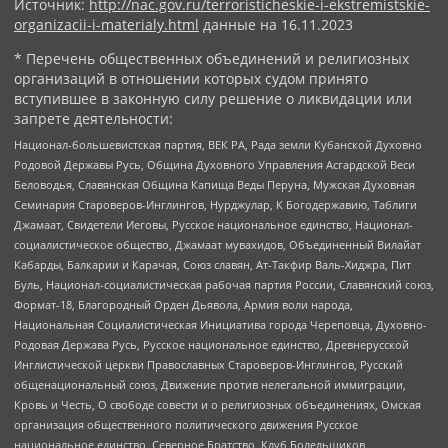
Источник:
http://nac.gov.ru/terroristicheskie-i-ekstremistskie-
organizacii-i-materialy.html
данные на
16.11.2023
* Перечень общественных объединений и религиозных
организаций в отношении которых судом принято
вступившее в законную силу решение о ликвидации или
запрете деятельности:
Национал-большевистская партия, ВЕК РА, Рада земли Кубанской Духовно
Родовой Державы Русь, Община Духовного Управления Асгардской Веси
Беловодья, Славянская Община Капища Веды Перуна, Мужская Духовная
Семинария Староверов-Инглингов, Нурджулар, К Богодержавию, Таблиги
Джамаат, Свидетели Иеговы, Русское национальное единство, Национал-
социалистическое общество, Джамаат мувахидов, Объединенный Вилайат
Кабарды, Балкарии и Карачая, Союз славян, Ат-Такфир Валь-Хиджра, Пит
Буль, Национал-социалистическая рабочая партия России, Славянский союз,
Формат-18, Благородный Орден Дьявола, Армия воли народа,
Национальная Социалистическая Инициатива города Череповца, Духовно-
Родовая Держава Русь, Русское национальное единство, Древнерусской
Инглистической церкви Православных Староверов-Инглингов, Русский
общенациональный союз, Движение против нелегальной иммиграции,
Кровь и Честь, О свободе совести и о религиозных объединениях, Омская
организация общественного политического движения Русское
национальное единство, Северное Братство, Клуб Болельщиков