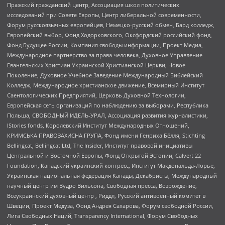
Пражский гражданский центр, Ассоциация школ политических
исследований при Совете Европы, Центр либеральной современности,
Форум русскоязычных европейцев, Немецко-русский обмен, Бард колледж,
Европейский выбор, Фонд Ходорковского, Оксфордский российский фонд,
Фонд Будущее России, Компания свободы информации, Проект Медиа,
Международное партнерство за права человека, Духовное Управление
Евангельских Христиан Украинской Христианской Церкви, Новое
Поколение, Духовное Учебное Заведение Международный Библейский
Колледж, Международное христианское движение, Всемирный Институт
Саентологических Предприятий, Церковь Духовной Технологии,
Европейская сеть организаций по наблюдению за выборами, Республика
Польша, СВОБОДНЫЙ ИДЕЛЬ-УРАЛ, Ассоциация развития журналистики,
IStories fonds, Королевский Институт Международных Отношений,
КРИМСЬКА ПРАВОЗАХИСНА ГРУПА, Фонд имени Генриха Бёлля, Stichting
Bellingcat, Bellingcat Ltd, The Insider, Институт правовой инициативы
Центральной и Восточной Европы, Фонд Открытой Эстонии, Calvert 22
Foundation, Канадский украинский конгресс, Институт Макдональда-Лорье,
Украинская национальная федерация Канады, Декабристы, Международный
научный центр им Вудро Вильсона, Свободная пресса, Возрождение,
Всеукраинский духовный центр , Риддл, Русский антивоенный комитет в
Швеции, Проект Медуза, Фонд Андрея Сахарова, Форум свободной России,
Лига Свободных Наций, Transparеncy International, Форум Свободных