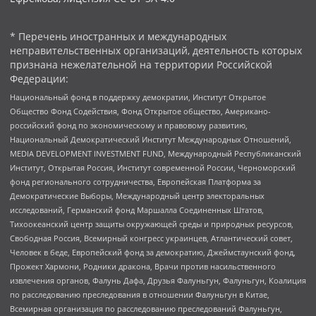
* Перечень иностранных и международных
неправительственных организаций, деятельность которых
признана нежелательной на территории Российской
Федерации:
Национальный фонд в поддержку демократии, Институт Открытое
Общество Фонд Содействия, Фонд Открытое общество, Американо-
российский фонд по экономическому и правовому развитию,
Национальный Демократический Институт Международных Отношений,
MEDIA DEVELOPMENT INVESTMENT FUND, Международный Республиканский
Институт, Открытая Россия, Институт современной России, Черноморский
фонд регионального сотрудничества, Европейская Платформа за
Демократические Выборы, Международный центр электоральных
исследований, Германский фонд Маршалла Соединенных Штатов,
Тихоокеанский центр защиты окружающей среды и природных ресурсов,
Свободная Россия, Всемирный конгресс украинцев, Атлантический совет,
Человек в беде, Европейский фонд за демократию, Джеймстаунский фонд,
Прожект Хармони, Родники дракона, Врачи против насильственного
извлечения органов, Фалунь Дафа, Друзья Фалуньгун, Фалуньгун, Коалиция
по расследованию преследования в отношении Фалуньгун в Китае,
Всемирная организация по расследованию преследований Фалуньгун,