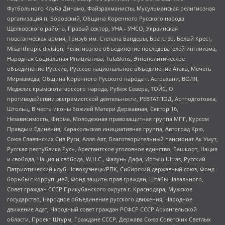
Футбольного Клуба Динамо, Файзрахманисты, Мусульманская религиозная
организация п. Боровский, Община Коренного Русского народа
Щелковского района, Правый сектор, УНА - УНСО, Украинская
повстанческая армия, Тризуб им. Степана Бандеры, Братство, Белый Крест,
Misanthropic division, Религиозное объединение последователей инглиизма,
Народная Социальная Инициатива, TulaSkins, Этнополитическое
объединение Русские, Русское национальное объединение Атака, Мечеть
Мирмамеда, Община Коренного Русского народа г. Астрахани, ВОЛЯ,
Меджлис крымскотатарского народа, Рубеж Севера, ТОЙС, О
противодействии экстремистской деятельности, РЕВТАТПОД, Артподготовка,
Штольц, В честь иконы Божией Матери Державная, Сектор 16,
Независимость, Фирма, Молодежная правозащитная группа МПГ, Курсом
Правды и Единения, Каракольская инициативная группа, Автоград Крю,
Союз Славянских Сил Руси, Алля-Аят, Благотворительный пансионат Ак Умут,
Русская республика Русь, Арестантское уголовное единство, Башкорт, Нация
и свобода, Нация и свобода, W.H.С., Фалунь Дафа, Иртыш Ultras, Русский
Патриотический клуб-Новокузнецк/РПК, Сибирский державный союз, Фонд
борьбы с коррупцией, Фонд защиты прав граждан, Штабы Навального,
Совет граждан СССР Прикубанского округа г. Краснодара, Мужское
государство, Народное объединение русского движения, Народное
движение Адат, Народный совет граждан РСФСР СССР Архангельской
области, Проект Штурм, Граждане СССР, Держава Союз Советских Светлых