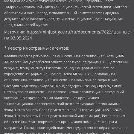
Молодежное Демократическое Движение Весна, Верховный Совет
Татарской Автономной Советской Социалистической Республики, Конгресс
ойрат-калмыцкого народа, Исполнительный комитет совета народных
депутатов Красноярского края, Этническое национальное объединение,
ЛГБТ, Я.МЫ Сергей Фургал
Источник:
https://minjust.gov.ru/ru/documents/7822/
данные
на
03.05.2024
* Реестр иностранных агентов:
Калининградская региональная общественная организация "Экозащита!-Женсовет", Фонд содействия защите прав и свобод граждан "Общественный вердикт", Фонд "Институт Развития Свободы Информации", Частное учреждение "Информационное агентство МЕМО. РУ", Региональная общественная организация "Общественная комиссия по сохранению наследия академика Сахарова", Фонд поддержки свободы прессы, Санкт-Петербургская общественная правозащитная организация "Гражданский контроль", Межрегиональная общественная организация "Информационно-просветительский центр "Мемориал", Региональный Фонд "Центр Защиты Прав Средств Массовой Информации", с 05.12.2023 Фонд "Центр Защиты Прав Средств массовой информации", Региональная общественная благотворительная организация помощи беженцам и мигрантам "Гражданское содействие", Негосударственное образовательное учреждение дополнительного профессионального образования (повышение квалификации) специалистов "АКАДЕМИЯ ПО ПРАВАМ ЧЕЛОВЕКА", Свердловская региональная общественная организация "Сутяжник", Автономная некоммерческая организация "Центр независимых социологических исследований", Союз общественных объединений "Российский исследовательский центр по правам человека", Региональное общественное учреждение научно-информационный центр "МЕМОРИАЛ", Некоммерческая организация "Фонд защиты гласности", Автономная некоммерческая организация "Институт прав человека", Городская общественная организация "Екатеринбургское общество "МЕМОРИАЛ", Городская общественная организация "Рязанское историко-просветительское и правозащитное общество "Мемориал" (Рязанский Мемориал), Челябинский региональный орган общественной самодеятельности – женское общественное объединение "Женщины Евразии", Челябинский региональный орган общественной самодеятельности "Уральская правозащитная группа", Фонд содействия защите здоровья и социальной справедливости имени Андрея Рылькова, Автономная Некоммерческая Организация "Аналитический Центр Юрия Левады", Автономная некоммерческая организация социальной поддержки населения "Проект Апрель", Региональная общественная организация помощи женщинам и детям, находящимся в кризисной ситуации "Информационно-методический центр "Анна", Фонд содействия развитию массовых коммуникаций и правовому просвещению "Так-так-Так", Фонд содействия устойчивому развитию "Серебряная тайга", Свердловский региональный общественный фонд социальных проектов "Новое время", "Idel.Реалии", Кавказ.Реалии, Крым.Реалии, Телеканал Настоящее Время, Татаро-башкирская служба Радио Свобода (Azatliq Radiosi), Радио Свободная Европа/Радио Свобода (PCE/PC), "Сибирь.Реалии", "Фактограф", Благотворительный фонд помощи осужденным и их семьям, Автономная некоммерческая организация "Институт глобализации и социальных движений", Фонд "В защиту прав заключенных", Частное учреждение "Центр поддержки и содействия развитию средств массовой информации", Пензенский региональный общественный благотворительный фонд "Гражданский союз", "Север.Реалии", Некоммерческая организация Фонд "Правовая инициатива", Общество с ограниченной ответственностью "Радио Свободная Европа/Радио Свобода", Чешское информационное агентство "MEDIUM-ORIENT", Красноярская региональная общественная организация "Мы против СПИДа", Камалягин Денис Николаевич, Маркелов Сергей Евгеньевич, Пономарев Лев Александрович, Савицкая Людмила Алексеевна, Автономная некоммерческая организация "Центр по работе с проблемой насилия "НАСИЛИЮ.НЕТ", Межрегиональный профессиональный союз работников здравоохранения "Альянс врачей", Юридическое лицо, зарегистрированное в Латвийской Республике, SIA "Medusa Project" (регистрационный номер 40103797863, дата регистрации 10.06.2014), Некоммерческая организация "Фонд по борьбе с коррупцией", Автономная некоммерческая организация "Институт права и публичной политики", Баданин Роман Сергеевич, Гликин Максим Александрович, Железнова Мария Михайловна, Лукьянова Юлия Сергеевна, Маетная Елизавета Витальевна, Маняхин Петр Борисович, Чуракова Ольга Владимировна, Ярош Юлия Петровна, Юридическое лицо "The Insider SIA", зарегистрированное в Риге, Латвийская Республика (дата регистрации 26.06.2015), являющееся администратором доменного имени интернет-издания "The Insider SIA", https://theins.ru, Постернак Алексей Евгеньевич, Рубин Михаил Аркадьевич, Анин Роман Александрович, Юридическое лицо Istories fonds, зарегистрированное в Латвийской Республике (регистрационный номер 50008295751, дата регистрации 24.02.2020), Великовский Дмитрий Александрович, Долинина Ирина Николаевна, Мароховская Алеся Алексеевна, Шлейнов Роман Юрьевич, Шмагун Олеся Валентиновна, Общество с ограниченной ответственностью "Альтаир 2021", Общество с ограниченной ответственностью "Вега 2021", Общество с ограниченной ответственностью "Главный редактор 2021", Общество с ограниченной ответственностью "Ромашки монолит", Важенков Артем Валерьевич, Ивановская областная общественная организация "Центр гендерных исследований", Гурман Юрий Альбертович, Медиапроект "ОВД-Инфо", Егоров Владимир Владимирович, Жилинский Владимир Александрович, Общество с ограниченной ответственностью "ЗП", Иванова София Юрьевна, Карезина Инна Павловна, Кильтау Екатерина Викторовна, Петров Алексей Викторович, Пискунов Сергей Евгеньевич, Смирнов Сергей Сергеевич, Тихонов Михаил Сергеевич, Общество с ограниченной ответственностью "ЖУРНАЛИСТ-ИНОСТРАННЫЙ АГЕНТ", Арапова Галина Юрьевна, Вольтская Татьяна Анатольевна, Американская компания "Mason G.E.S. Anonymous Foundation" (США), являющаяся владельцем интернет-издания https://mnews.world/, Компания "Stichting Bellingcat", зарегистрированная в Нидерландах (дата регистрации 11.07.2018), Захаров Андрей Вячеславович, Клепиковская Екатерина Дмитриевна, Общество с ограниченной ответственностью "МЕМО", Перл Роман Александрович, Симонов Евгений Алексеевич, Соловьева Елена Анатольевна, Сотников Даниил Владимирович, Сурначева Елизавета Дмитриевна, Автономная некоммерческая организация по защите прав человека и информированию населения "Якутия – Наше Мнение", Общество с ограниченной ответственностью "Москоу диджитал медиа", с 26.01.2023 Общество с ограниченной ответственностью "Чайка Белые сады", Ветошкина Валерия Валерьевна, Заговора Максим Александрович, Межрегиональное общественное движение "Российская ЛГБТ - сеть", Оленичев Максим Владимирович, Павлов Иван Юрьевич, Скворцова Елена Сергеевна, Общество с ограниченной ответственностью "Как бы инагент", Кочетков Игорь Викторович, Общество с ограниченной ответственностью "Честные выборы", Еланчик Олег Александрович, Общество с ограниченной ответственностью "Нобелевский призыв", Гималова Регина Эмилевна, Григорьев Андрей Валерьевич, Григорьева Алина Александровна, Ассоциация по содействию защите прав призывников, альтернативнослужащих и военнослужащих "Правозащитная группа "Гражданин.Армия.Право", Хисамова Регина Фаритовна, Автономная некоммерческая организация по реализации социально-правовых программ "Лилит", Дальневосточное общественное движение "Маяк", Санкт-Петербургская ЛГБТ-инициативная группа "Выход", Инициативная группа ЛГБТ+ "Реверс", Алексеев Андрей Викторович, Бекбулатова Таисия Львовна, Беляев Иван Михайлович, Владыкина Елена Сергеевна, Гельман Марат Александрович, Никульшина Вероника Юрьевна, Толоконникова Надежда Андреевна, Шендерович Виктор Анатольевич, Общество с ограниченной ответственностью "Данное сообщение", Общество с ограниченной ответственностью Издательский дом "Новая глава", Айнбиндер Александра Александровна, Московский комьюнити-центр для ЛГБТ+инициатив, Благотворительный фонд развития филантропии, Deutsche Welle (Германия, Kurt-Schumacher-Strasse 3, 53113 Bonn), Борзунова Мария Михайловна, Воробьев Виктор Викторович, Голубева Анна Львовна, Константинова Алла Михайловна, Малкова Ирина Владимировна, Мурадов Мурад Абдулгалимович, Осетинская Елизавета Николаевна, Понасенков Евгений Николаевич, Ганапольский Матвей Юрьевич, Киселев Евгений Алексеевич, Борухович Ирина Григорьевна, Дремин Иван Тимофеевич, Дубровский Дмитрий Викторович, Красноярская региональная общественная организация поддержки и развития альтернативных образовательных технологий и межкультурных коммуникаций "ИНТЕРРА", Маяковская Екатерина Алексеевна, Фейгин Марк Захарович, Филимонов Андрей Викторович, Дзугкоева Регина Николаевна, Доброхотов Роман Александрович, Дудь Юрий Александрович, Елкин Сергей Владимирович, Кругликов Кирилл Игоревич, Сабунаева Мария Леонидовна, Семенов Алексей Владимирович, Шаинян Карен Багратович, Шульман Екатерина Михайловна, Асафьев Артур Валерьевич, Вахштайн Виктор Семенович, Венедиктов Алексей Алексеевич, Лушникова Екатерина Евгеньевна, Волков Леонид Михайлович, Невзоров Александр Глебович, Пархоменко Сергей Борисович, Сироткин Ярослав Николаевич, Кара-Мурза Владимир Владимирович, Баранова Наталья Владимировна, Гозман Леонид Яковлевич, Кагарлицкий Борис Юльевич, Климарев Михаил Валерьевич, Милов Владимир Станиславович, Автономная некоммерческая организация Краснодарский центр современного искусства "Типография", Моргенштерн Алишер Тагирович, Соболь Любовь Эдуардовна, Общество с ограниченной ответственностью "ЛИЗА НОРМ", Каспаров Гарри Кимович, Ходорковский Михаил Борисович, Общество с ограниченной ответственностью "Апрельские тезисы", Данилович Ирина Брониславовна, Кашин Олег Владимирович, Петров Николай Владимирович, Пивоваров Алексей Владимирович, Соколов Михаил Владимирович, Цветкова Юлия Владимировна, Чичваркин Евгений Александрович, Комитет против пыток/Команда против пыток, Общество с ограниченной ответственностью "Первый научный", Общество с ограниченной ответственностью "Вертолет и ко", Белоцерковская Вероника Борисовна, Кац Максим Евгеньевич, Лазарева Татьяна Юрьевна, Шаведдинов Руслан Табризович, Яшин Илья Валерьевич, Общество с ограниченной ответственностью "Иноагент ААВ", Алешковский Дмитрий Петрович, Альбац Евгения Марковна, Быков Дмитрий Львович, Галямина Юлия Евгеньевна, Лойко Сергей Леонидович, Мартынов Кирилл Константинович, Медведев Сергей Александрович, Крашенинников Федор Геннадиевич, Гордеева Катерина Вл