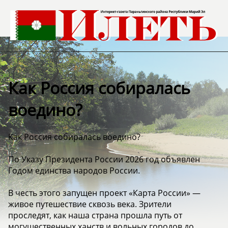
Как Россия собиралась
воедино?
Как Россия собиралась воедино?
По Указу Президента России 2026 год объявлен
Годом единства народов России.
В честь этого запущен проект «Карта России» —
живое путешествие сквозь века. Зрители
проследят, как наша страна прошла путь от
могущественных ханств и вольных городов до