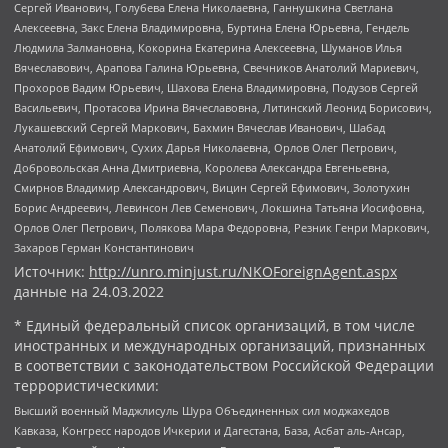
Сергей Иванович, Голубева Елена Николаевна, Ганнушкина Светлана
Алексеевна, Закс Елена Владимировна, Буртина Елена Юрьевна, Гендель
Людмила Залмановна, Кокорина Екатерина Алексеевна, Шуманов Илья
Вячеславович, Арапова Галина Юрьевна, Свечников Анатолий Мариевич,
Прохоров Вадим Юрьевич, Шахова Елена Владимировна, Подузов Сергей
Васильевич, Протасова Ирина Вячеславовна, Литинский Леонид Борисович,
Лукашевский Сергей Маркович, Бахмин Вячеслав Иванович, Шабад
Анатолий Ефимович, Сухих Дарья Николаевна, Орлов Олег Петрович,
Добровольская Анна Дмитриевна, Королева Александра Евгеньевна,
Смирнов Владимир Александрович, Вицин Сергей Ефимович, Золотухин
Борис Андреевич, Левинсон Лев Семенович, Локшина Татьяна Иосифовна,
Орлов Олег Петрович, Полякова Мара Федоровна, Резник Генри Маркович,
Захаров Герман Константинович
Источник:
http://unro.minjust.ru/NKOForeignAgent.aspx
данные на
24.03.2022
* Единый федеральный список организаций, в том числе
иностранных и международных организаций, признанных
в соответствии с законодательством Российской Федерации
террористическими:
Высший военный Маджлисуль Шура Объединенных сил моджахедов
Кавказа, Конгресс народов Ичкерии и Дагестана, База, Асбат аль-Ансар,