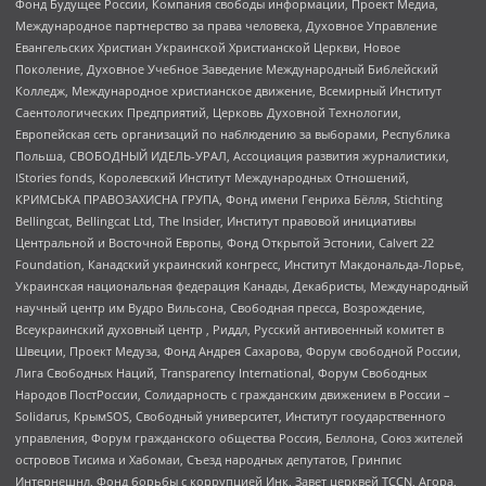
Фонд Будущее России, Компания свободы информации, Проект Медиа,
Международное партнерство за права человека, Духовное Управление
Евангельских Христиан Украинской Христианской Церкви, Новое
Поколение, Духовное Учебное Заведение Международный Библейский
Колледж, Международное христианское движение, Всемирный Институт
Саентологических Предприятий, Церковь Духовной Технологии,
Европейская сеть организаций по наблюдению за выборами, Республика
Польша, СВОБОДНЫЙ ИДЕЛЬ-УРАЛ, Ассоциация развития журналистики,
IStories fonds, Королевский Институт Международных Отношений,
КРИМСЬКА ПРАВОЗАХИСНА ГРУПА, Фонд имени Генриха Бёлля, Stichting
Bellingcat, Bellingcat Ltd, The Insider, Институт правовой инициативы
Центральной и Восточной Европы, Фонд Открытой Эстонии, Calvert 22
Foundation, Канадский украинский конгресс, Институт Макдональда-Лорье,
Украинская национальная федерация Канады, Декабристы, Международный
научный центр им Вудро Вильсона, Свободная пресса, Возрождение,
Всеукраинский духовный центр , Риддл, Русский антивоенный комитет в
Швеции, Проект Медуза, Фонд Андрея Сахарова, Форум свободной России,
Лига Свободных Наций, Transparеncy International, Форум Свободных
Народов ПостРоссии, Солидарность с гражданским движением в России –
Solidarus, КрымSOS, Свободный университет, Институт государственного
управления, Форум гражданского общества Россия, Беллона, Союз жителей
островов Тисима и Хабомаи, Съезд народных депутатов, Гринпис
Интернешнл, Фонд борьбы с коррупцией Инк, Завет церквей TCCN, Агора,