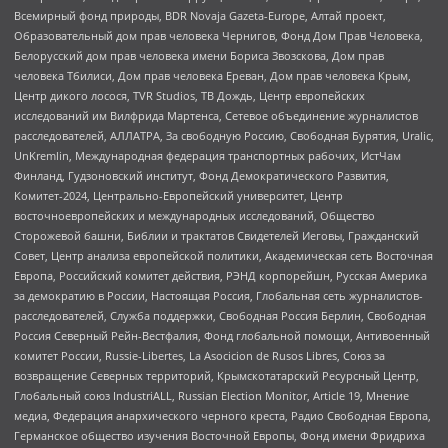
Всемирный фонд природы, BDR Novaja Gazeta-Europe, Алтай проект,
Образовательный дом прав человека Чернигов, Фонд Дом Прав Человека,
Белорусский дом прав человека имени Бориса Звозскова, Дом прав
человека Тбилиси, Дом прав человека Ереван, Дом прав человека Крым,
Центр дикого лосося, TVR Studios, ТВ Дождь, Центр европейских
исследований им Вилфрида Мартенса, Сетевое объединение журналистов
расследователей, АЛЛАТРА, За свободную Россию, Свободная Бурятия, Uralic,
UnKremlin, Международная федерация транспортных рабочих, ИстЧам
Финланд, Гудзоновский институт, Фонд Демократического Развития,
Комитет-2024, Центрально-Европейский университет, Центр
восточноевропейских и международных исследований, Общество
Сторожевой башни, Библии и трактатов Свидетелей Иеговы, Гражданский
Совет, Центр анализа европейской политики, Академическая сеть Восточная
Европа, Российский комитет действия, РЭНД корпорейшн, Русская Америка
за демократию в России, Настоящая Россия, Глобальная сеть журналистов-
расследователей, Служба поддержки, Свободная Россия Берлин, Свободная
Россия Северный Рейн-Вестфалия, Фонд глобальной помощи, Антивоенный
комитет России, Russie-Libertes, La Asocicion de Rusos Libres, Союз за
возвращение Северных территорий, Крымскотатарский Ресурсный Центр,
Глобальный союз IndustriALL, Russian Election Monitor, Article 19, Мнение
медиа, Федерация анархического черного креста, Радио Свободная Европа,
Германское общество изучения Восточной Европы, Фонд имени Фридриха