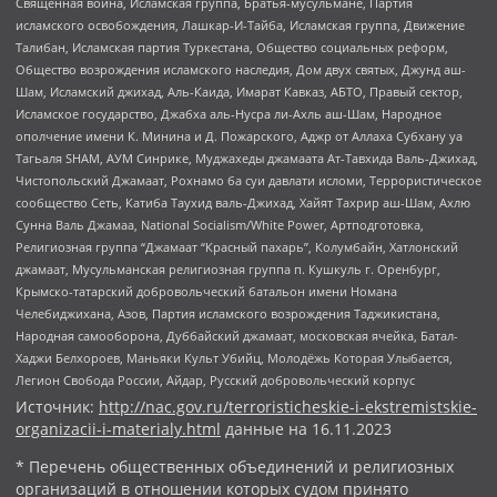
Священная война, Исламская группа, Братья-мусульмане, Партия
исламского освобождения, Лашкар-И-Тайба, Исламская группа, Движение
Талибан, Исламская партия Туркестана, Общество социальных реформ,
Общество возрождения исламского наследия, Дом двух святых, Джунд аш-
Шам, Исламский джихад, Аль-Каида, Имарат Кавказ, АБТО, Правый сектор,
Исламское государство, Джабха аль-Нусра ли-Ахль аш-Шам, Народное
ополчение имени К. Минина и Д. Пожарского, Аджр от Аллаха Субхану уа
Тагьаля SHAM, АУМ Синрике, Муджахеды джамаата Ат-Тавхида Валь-Джихад,
Чистопольский Джамаат, Рохнамо ба суи давлати исломи, Террористическое
сообщество Сеть, Катиба Таухид валь-Джихад, Хайят Тахрир аш-Шам, Ахлю
Сунна Валь Джамаа, National Socialism/White Power, Артподготовка,
Религиозная группа “Джамаат “Красный пахарь”, Колумбайн, Хатлонский
джамаат, Мусульманская религиозная группа п. Кушкуль г. Оренбург,
Крымско-татарский добровольческий батальон имени Номана
Челебиджихана, Азов, Партия исламского возрождения Таджикистана,
Народная самооборона, Дуббайский джамаат, московская ячейка, Батал-
Хаджи Белхороев, Маньяки Культ Убийц, Молодёжь Которая Улыбается,
Легион Свобода России, Айдар, Русский добровольческий корпус
Источник:
http://nac.gov.ru/terroristicheskie-i-ekstremistskie-
organizacii-i-materialy.html
данные на
16.11.2023
* Перечень общественных объединений и религиозных
организаций в отношении которых судом принято