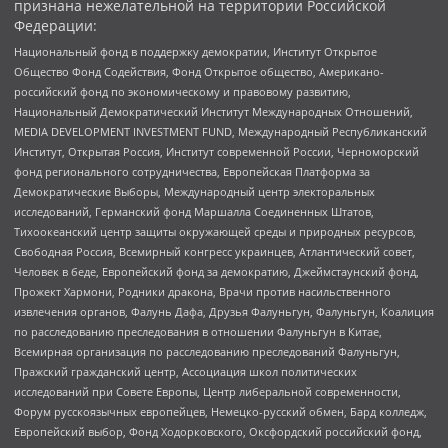
признана нежелательной на территории Российской
Федерации:
Национальный фонд в поддержку демократии, Институт Открытое
Общество Фонд Содействия, Фонд Открытое общество, Американо-
российский фонд по экономическому и правовому развитию,
Национальный Демократический Институт Международных Отношений,
MEDIA DEVELOPMENT INVESTMENT FUND, Международный Республиканский
Институт, Открытая Россия, Институт современной России, Черноморский
фонд регионального сотрудничества, Европейская Платформа за
Демократические Выборы, Международный центр электоральных
исследований, Германский фонд Маршалла Соединенных Штатов,
Тихоокеанский центр защиты окружающей среды и природных ресурсов,
Свободная Россия, Всемирный конгресс украинцев, Атлантический совет,
Человек в беде, Европейский фонд за демократию, Джеймстаунский фонд,
Прожект Хармони, Родники дракона, Врачи против насильственного
извлечения органов, Фалунь Дафа, Друзья Фалуньгун, Фалуньгун, Коалиция
по расследованию преследования в отношении Фалуньгун в Китае,
Всемирная организация по расследованию преследований Фалуньгун,
Пражский гражданский центр, Ассоциация школ политических
исследований при Совете Европы, Центр либеральной современности,
Форум русскоязычных европейцев, Немецко-русский обмен, Бард колледж,
Европейский выбор, Фонд Ходорковского, Оксфордский российский фонд,