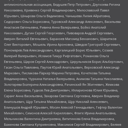
антимонопольная ассоциация, Бедушев Петр Петрович, Дзугкоева Регина
Николаевна, Кривенко Сергей Владимирович, Милославский Павел
Юрьевич, Шнырова Ольга Вадимовна, Чанышева Лилия Айратовна,
Сидорович Ольга Борисовна, Туровский Александр Алексеевич, Васильева
Анастасия Евгеньевна, Ривина Анна Валерьевна, Бойко Анатолий
Николаевич, Дугин Сергей Георгиевич, Пивоваров Андрей Сергеевич,
Аверин Виталий Евгеньевич, Барахоев Магомед Бекханович, Шарипков
Олег Викторович, Мошель Ирина Ароновна, Шведов Григорий Сергеевич,
Пономарев Лев Александрович, Каргалицкий Борис Юльевич, Созаев
Валерий Валерьевич, Исламов Тимур Рифгатович, Романова Ольга
Евгеньевна, Щаров Сергей Алексадрович, Цирульников Борис Альбертович,
Гасан Ольга Павловна, Паутов Юрий Анатольевич, Верховский Александр
Маркович, Пислакова-Паркер Марина Петровна, Кочеткова Татьяна
Владимировна, Чуркина Наталья Валерьевна, Акимова Татьяна Николаевна,
Золотарева Екатерина Александровна, Рачинский Ян Збигневич, Жемкова
Елена Борисовна, Гудков Лев Дмитриевич, Илларионова Юлия Юрьевна,
Саранг Анна Васильевна, Захарова Светлана Сергеевна, Аверин Владимир
Анатольевич, Щур Татьяна Михайловна, Щур Николай Алексеевич,
Блинушов Андрей Юрьевич, Мосин Алексей Геннадьевич, Гефтер Валентин
Михайлович, Симонов Алексей Кириллович, Флиге Ирина Анатольевна,
Мельникова Валентина Дмитриевна, Вититинова Елена Владимировна,
Баженова Светлана Куприяновна, Максимов Сергей Владимирович, Беляев