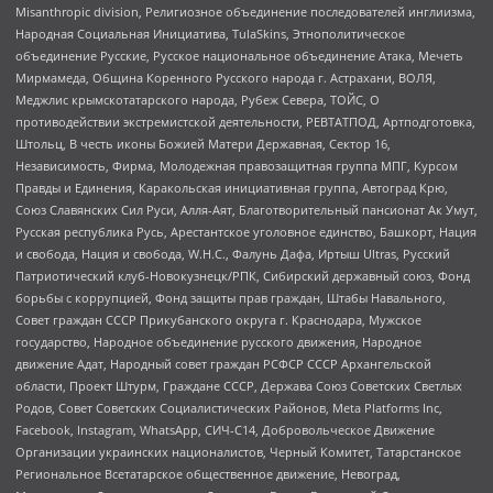
Misanthropic division, Религиозное объединение последователей инглиизма,
Народная Социальная Инициатива, TulaSkins, Этнополитическое
объединение Русские, Русское национальное объединение Атака, Мечеть
Мирмамеда, Община Коренного Русского народа г. Астрахани, ВОЛЯ,
Меджлис крымскотатарского народа, Рубеж Севера, ТОЙС, О
противодействии экстремистской деятельности, РЕВТАТПОД, Артподготовка,
Штольц, В честь иконы Божией Матери Державная, Сектор 16,
Независимость, Фирма, Молодежная правозащитная группа МПГ, Курсом
Правды и Единения, Каракольская инициативная группа, Автоград Крю,
Союз Славянских Сил Руси, Алля-Аят, Благотворительный пансионат Ак Умут,
Русская республика Русь, Арестантское уголовное единство, Башкорт, Нация
и свобода, Нация и свобода, W.H.С., Фалунь Дафа, Иртыш Ultras, Русский
Патриотический клуб-Новокузнецк/РПК, Сибирский державный союз, Фонд
борьбы с коррупцией, Фонд защиты прав граждан, Штабы Навального,
Совет граждан СССР Прикубанского округа г. Краснодара, Мужское
государство, Народное объединение русского движения, Народное
движение Адат, Народный совет граждан РСФСР СССР Архангельской
области, Проект Штурм, Граждане СССР, Держава Союз Советских Светлых
Родов, Совет Советских Социалистических Районов, Meta Platforms Inc,
Facebook, Instagram, WhatsApp, СИЧ-С14, Добровольческое Движение
Организации украинских националистов, Черный Комитет, Татарстанское
Региональное Всетатарское общественное движение, Невоград,