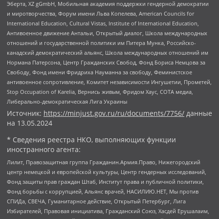
Эберта, XZ gGmbH, Мобильная академия поддержки гендерной демократии
и миротворчества, Форум имени Льва Копелева, American Councils for
International Education, Cultural Vistas, Institute of International Education,
Антивоенное движение Антальи, Открытый диалог, Школа международных
отношений и государственной политики им Питера Мунка, Российско-
канадский демократический альянс, Школа международных отношений им
Нормана Патерсона, Центр Гражданских Свобод, Фонд Бориса Немцова за
Свободу, Фонд имени Фридриха Науманна за свободу, Феминистское
антивоенное сопротивление, Комитет независимости Ингушетии, Прометей,
Stop Occupation of Karelia, Вернись живым, Фридом Хаус, СОТА медиа,
Либерально-демократическая Лига Украины
Источник:
https://minjust.gov.ru/ru/documents/7756/
данные
на
13.05.2024
* Сведения реестра НКО, выполняющих функции
иностранного агента:
Лилит, Правозащитная группа Гражданин.Армия.Право, Нижегородский
центр немецкой и европейской культуры, Центр гендерных исследований,
Фонд защиты прав граждан Штаб, Институт права и публичной политики,
Фонд борьбы с коррупцией, Альянс врачей, НАСИЛИЮ.НЕТ, Мы против
СПИДа, СВЕЧА, Гуманитарное действие, Открытый Петербург, Лига
Избирателей, Правовая инициатива, Гражданский Союз, Хасдей Ерушалаим,