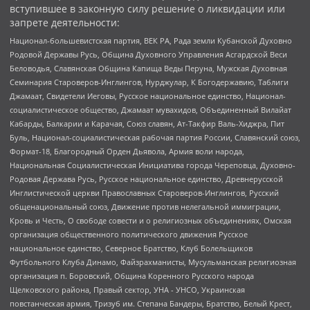
вступившее в законную силу решение о ликвидации или
запрете деятельности:
Национал-большевистская партия, ВЕК РА, Рада земли Кубанской Духовно
Родовой Державы Русь, Община Духовного Управления Асгардской Веси
Беловодья, Славянская Община Капища Веды Перуна, Мужская Духовная
Семинария Староверов-Инглингов, Нурджулар, К Богодержавию, Таблиги
Джамаат, Свидетели Иеговы, Русское национальное единство, Национал-
социалистическое общество, Джамаат мувахидов, Объединенный Вилайат
Кабарды, Балкарии и Карачая, Союз славян, Ат-Такфир Валь-Хиджра, Пит
Буль, Национал-социалистическая рабочая партия России, Славянский союз,
Формат-18, Благородный Орден Дьявола, Армия воли народа,
Национальная Социалистическая Инициатива города Череповца, Духовно-
Родовая Держава Русь, Русское национальное единство, Древнерусской
Инглистической церкви Православных Староверов-Инглингов, Русский
общенациональный союз, Движение против нелегальной иммиграции,
Кровь и Честь, О свободе совести и о религиозных объединениях, Омская
организация общественного политического движения Русское
национальное единство, Северное Братство, Клуб Болельщиков
Футбольного Клуба Динамо, Файзрахманисты, Мусульманская религиозная
организация п. Боровский, Община Коренного Русского народа
Щелковского района, Правый сектор, УНА - УНСО, Украинская
повстанческая армия, Тризуб им. Степана Бандеры, Братство, Белый Крест,