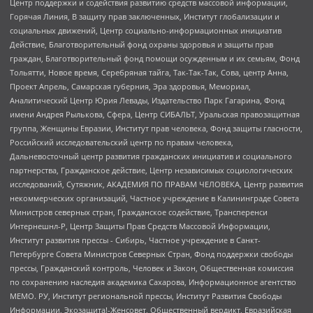
Центр поддержки и содействия развитию средств массовой информации,
Горячая Линия, В защиту прав заключенных, Институт глобализации и
социальных движений, Центр социально-информационных инициатив
Действие, Благотворительный фонд охраны здоровья и защиты прав
граждан, Благотворительный фонд помощи осужденным и их семьям, Фонд
Тольятти, Новое время, Серебряная тайга, Так-Так-Так, Сова, центр Анна,
Проект Апрель, Самарская губерния, Эра здоровья, Мемориал,
Аналитический Центр Юрия Левады, Издательство Парк Гагарина, Фонд
имени Андрея Рылькова, Сфера, Центр СИБАЛЬТ, Уральская правозащитная
группа, Женщины Евразии, Институт прав человека, Фонд защиты гласности,
Российский исследовательский центр по правам человека,
Дальневосточный центр развития гражданских инициатив и социального
партнерства, Гражданское действие, Центр независимых социологических
исследований, Сутяжник, АКАДЕМИЯ ПО ПРАВАМ ЧЕЛОВЕКА, Центр развития
некоммерческих организаций, Частное учреждение в Калининграде Совета
Министров северных стран, Гражданское содействие, Трансперенси
Интернешнл-Р, Центр Защиты Прав Средств Массовой Информации,
Институт развития прессы - Сибирь, Частное учреждение в Санкт-
Петербурге Совета Министров Северных Стран, Фонд поддержки свободы
прессы, Гражданский контроль, Человек и Закон, Общественная комиссия
по сохранению наследия академика Сахарова, Информационное агентство
МЕМО. РУ, Институт региональной прессы, Институт Развития Свободы
Информации, Экозащита!-Женсовет, Общественный вердикт, Евразийская