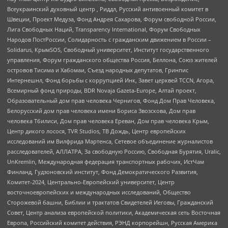
Всеукраинский духовный центр , Риддл, Русский антивоенный комитет в
Швеции, Проект Медуза, Фонд Андрея Сахарова, Форум свободной России,
Лига Свободных Наций, Transparеncy International, Форум Свободных
Народов ПостРоссии, Солидарность с гражданским движением в России –
Solidarus, КрымSOS, Свободный университет, Институт государственного
управления, Форум гражданского общества Россия, Беллона, Союз жителей
островов Тисима и Хабомаи, Съезд народных депутатов, Гринпис
Интернешнл, Фонд борьбы с коррупцией Инк, Завет церквей TCCN, Агора,
Всемирный фонд природы, BDR Novaja Gazeta-Europe, Алтай проект,
Образовательный дом прав человека Чернигов, Фонд Дом Прав Человека,
Белорусский дом прав человека имени Бориса Звозскова, Дом прав
человека Тбилиси, Дом прав человека Ереван, Дом прав человека Крым,
Центр дикого лосося, TVR Studios, ТВ Дождь, Центр европейских
исследований им Вилфрида Мартенса, Сетевое объединение журналистов
расследователей, АЛЛАТРА, За свободную Россию, Свободная Бурятия, Uralic,
UnKremlin, Международная федерация транспортных рабочих, ИстЧам
Финланд, Гудзоновский институт, Фонд Демократического Развития,
Комитет-2024, Центрально-Европейский университет, Центр
восточноевропейских и международных исследований, Общество
Сторожевой башни, Библии и трактатов Свидетелей Иеговы, Гражданский
Совет, Центр анализа европейской политики, Академическая сеть Восточная
Европа, Российский комитет действия, РЭНД корпорейшн, Русская Америка