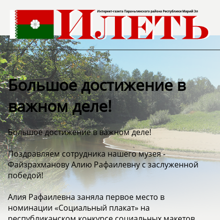
Большое достижение в
важном деле!
Большое достижение в важном деле!
Поздравляем сотрудника нашего музея -
Файзрахманову Алию Рафаилевну с заслуженной
победой!
Алия Рафаилевна заняла первое место в
номинации «Социальный плакат» на
республиканском конкурсе социальных макетов