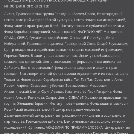
иностранного агента:
Лилит, Правозащитная группа Гражданин.Армия.Право, Нижегородский
центр немецкой и европейской культуры, Центр гендерных исследований,
Фонд защиты прав граждан Штаб, Институт права и публичной политики,
Фонд борьбы с коррупцией, Альянс врачей, НАСИЛИЮ.НЕТ, Мы против
СПИДа, СВЕЧА, Гуманитарное действие, Открытый Петербург, Лига
Избирателей, Правовая инициатива, Гражданский Союз, Хасдей Ерушалаим,
Центр поддержки и содействия развитию средств массовой информации,
Горячая Линия, В защиту прав заключенных, Институт глобализации и
социальных движений, Центр социально-информационных инициатив
Действие, Благотворительный фонд охраны здоровья и защиты прав
граждан, Благотворительный фонд помощи осужденным и их семьям, Фонд
Тольятти, Новое время, Серебряная тайга, Так-Так-Так, Сова, центр Анна,
Проект Апрель, Самарская губерния, Эра здоровья, Мемориал,
Аналитический Центр Юрия Левады, Издательство Парк Гагарина, Фонд
имени Андрея Рылькова, Сфера, Центр СИБАЛЬТ, Уральская правозащитная
группа, Женщины Евразии, Институт прав человека, Фонд защиты гласности,
Российский исследовательский центр по правам человека,
Дальневосточный центр развития гражданских инициатив и социального
партнерства, Гражданское действие, Центр независимых социологических
исследований, Сутяжник, АКАДЕМИЯ ПО ПРАВАМ ЧЕЛОВЕКА, Центр развития
некоммерческих организаций, Частное учреждение в Калининграде Совета