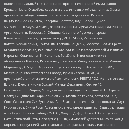
общенациональный союз, Движение против нелегальной иммиграции,
Кровь и Честь, О свободе совести и о религиозных объединениях, Омская
организация общественного политического движения Русское
национальное единство, Северное Братство, Клуб Болельщиков
Футбольного Клуба Динамо, Файзрахманисты, Мусульманская религиозная
организация п. Боровский, Община Коренного Русского народа
Щелковского района, Правый сектор, УНА - УНСО, Украинская
повстанческая армия, Тризуб им. Степана Бандеры, Братство, Белый Крест,
Misanthropic division, Религиозное объединение последователей инглиизма,
Народная Социальная Инициатива, TulaSkins, Этнополитическое
объединение Русские, Русское национальное объединение Атака, Мечеть
Мирмамеда, Община Коренного Русского народа г. Астрахани, ВОЛЯ,
Меджлис крымскотатарского народа, Рубеж Севера, ТОЙС, О
противодействии экстремистской деятельности, РЕВТАТПОД, Артподготовка,
Штольц, В честь иконы Божией Матери Державная, Сектор 16,
Независимость, Фирма, Молодежная правозащитная группа МПГ, Курсом
Правды и Единения, Каракольская инициативная группа, Автоград Крю,
Союз Славянских Сил Руси, Алля-Аят, Благотворительный пансионат Ак Умут,
Русская республика Русь, Арестантское уголовное единство, Башкорт, Нация
и свобода, Нация и свобода, W.H.С., Фалунь Дафа, Иртыш Ultras, Русский
Патриотический клуб-Новокузнецк/РПК, Сибирский державный союз, Фонд
борьбы с коррупцией, Фонд защиты прав граждан, Штабы Навального,