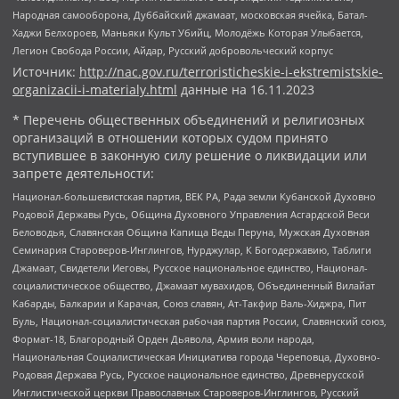
Народная самооборона, Дуббайский джамаат, московская ячейка, Батал-
Хаджи Белхороев, Маньяки Культ Убийц, Молодёжь Которая Улыбается,
Легион Свобода России, Айдар, Русский добровольческий корпус
Источник:
http://nac.gov.ru/terroristicheskie-i-ekstremistskie-
organizacii-i-materialy.html
данные на
16.11.2023
* Перечень общественных объединений и религиозных
организаций в отношении которых судом принято
вступившее в законную силу решение о ликвидации или
запрете деятельности:
Национал-большевистская партия, ВЕК РА, Рада земли Кубанской Духовно
Родовой Державы Русь, Община Духовного Управления Асгардской Веси
Беловодья, Славянская Община Капища Веды Перуна, Мужская Духовная
Семинария Староверов-Инглингов, Нурджулар, К Богодержавию, Таблиги
Джамаат, Свидетели Иеговы, Русское национальное единство, Национал-
социалистическое общество, Джамаат мувахидов, Объединенный Вилайат
Кабарды, Балкарии и Карачая, Союз славян, Ат-Такфир Валь-Хиджра, Пит
Буль, Национал-социалистическая рабочая партия России, Славянский союз,
Формат-18, Благородный Орден Дьявола, Армия воли народа,
Национальная Социалистическая Инициатива города Череповца, Духовно-
Родовая Держава Русь, Русское национальное единство, Древнерусской
Инглистической церкви Православных Староверов-Инглингов, Русский