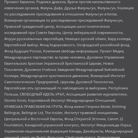
Прожект Хармони, Родники дракона, Врачи против насильственного
извлечения органов, Фалунь Дафа, Друзья Фалуньгун, Фалуньгун, Коалиция
по расследованию преследования в отношении Фалуньгун в Китае,
Всемирная организация по расследованию преследований Фалуньгун,
Пражский гражданский центр, Ассоциация школ политических
исследований при Совете Европы, Центр либеральной современности,
Форум русскоязычных европейцев, Немецко-русский обмен, Бард колледж,
Европейский выбор, Фонд Ходорковского, Оксфордский российский фонд,
Фонд Будущее России, Компания свободы информации, Проект Медиа,
Международное партнерство за права человека, Духовное Управление
Евангельских Христиан Украинской Христианской Церкви, Новое
Поколение, Духовное Учебное Заведение Международный Библейский
Колледж, Международное христианское движение, Всемирный Институт
Саентологических Предприятий, Церковь Духовной Технологии,
Европейская сеть организаций по наблюдению за выборами, Республика
Польша, СВОБОДНЫЙ ИДЕЛЬ-УРАЛ, Ассоциация развития журналистики,
IStories fonds, Королевский Институт Международных Отношений,
КРИМСЬКА ПРАВОЗАХИСНА ГРУПА, Фонд имени Генриха Бёлля, Stichting
Bellingcat, Bellingcat Ltd, The Insider, Институт правовой инициативы
Центральной и Восточной Европы, Фонд Открытой Эстонии, Calvert 22
Foundation, Канадский украинский конгресс, Институт Макдональда-Лорье,
Украинская национальная федерация Канады, Декабристы, Международный
научный центр им Вудро Вильсона, Свободная пресса, Возрождение,