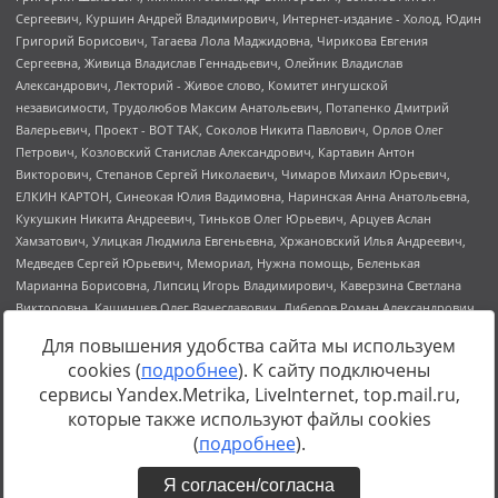
Для повышения удобства сайта мы используем
cookies (
подробнее
). К сайту подключены
сервисы Yandex.Metrika, LiveInternet, top.mail.ru,
Источник:
https://minjust.gov.ru/uploaded/files/reestr-
которые также используют файлы cookies
inostrannyih-agentov-22-03-2024.pdf
данные на
22.03.2024
(
подробнее
).
Я согласен/согласна