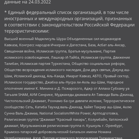
данные на
24.03.2022
* Единый федеральный список организаций, в том числе
иностранных и международных организаций, признанных
в соответствии с законодательством Российской Федерации
террористическими:
Высший военный Маджлисуль Шура Объединенных сил моджахедов
Кавказа, Конгресс народов Ичкерии и Дагестана, База, Асбат аль-Ансар,
Священная война, Исламская группа, Братья-мусульмане, Партия
исламского освобождения, Лашкар-И-Тайба, Исламская группа, Движение
Талибан, Исламская партия Туркестана, Общество социальных реформ,
Общество возрождения исламского наследия, Дом двух святых, Джунд аш-
Шам, Исламский джихад, Аль-Каида, Имарат Кавказ, АБТО, Правый сектор,
Исламское государство, Джабха аль-Нусра ли-Ахль аш-Шам, Народное
ополчение имени К. Минина и Д. Пожарского, Аджр от Аллаха Субхану уа
Тагьаля SHAM, АУМ Синрике, Муджахеды джамаата Ат-Тавхида Валь-Джихад,
Чистопольский Джамаат, Рохнамо ба суи давлати исломи, Террористическое
сообщество Сеть, Катиба Таухид валь-Джихад, Хайят Тахрир аш-Шам, Ахлю
Сунна Валь Джамаа, National Socialism/White Power, Артподготовка,
Религиозная группа “Джамаат “Красный пахарь”, Колумбайн, Хатлонский
джамаат, Мусульманская религиозная группа п. Кушкуль г. Оренбург,
Крымско-татарский добровольческий батальон имени Номана
Челебиджихана, Азов, Партия исламского возрождения Таджикистана,