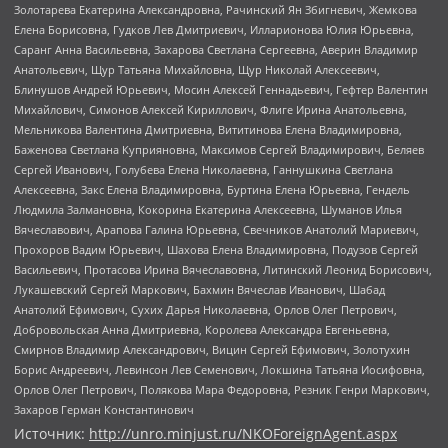
Золотарева Екатерина Александровна, Рачинский Ян Збигневич, Жемкова
Елена Борисовна, Гудков Лев Дмитриевич, Илларионова Юлия Юрьевна,
Саранг Анна Васильевна, Захарова Светлана Сергеевна, Аверин Владимир
Анатольевич, Щур Татьяна Михайловна, Щур Николай Алексеевич,
Блинушов Андрей Юрьевич, Мосин Алексей Геннадьевич, Гефтер Валентин
Михайлович, Симонов Алексей Кириллович, Флиге Ирина Анатольевна,
Мельникова Валентина Дмитриевна, Вититинова Елена Владимировна,
Баженова Светлана Куприяновна, Максимов Сергей Владимирович, Беляев
Сергей Иванович, Голубева Елена Николаевна, Ганнушкина Светлана
Алексеевна, Закс Елена Владимировна, Буртина Елена Юрьевна, Гендель
Людмила Залмановна, Кокорина Екатерина Алексеевна, Шуманов Илья
Вячеславович, Арапова Галина Юрьевна, Свечников Анатолий Мариевич,
Прохоров Вадим Юрьевич, Шахова Елена Владимировна, Подузов Сергей
Васильевич, Протасова Ирина Вячеславовна, Литинский Леонид Борисович,
Лукашевский Сергей Маркович, Бахмин Вячеслав Иванович, Шабад
Анатолий Ефимович, Сухих Дарья Николаевна, Орлов Олег Петрович,
Добровольская Анна Дмитриевна, Королева Александра Евгеньевна,
Смирнов Владимир Александрович, Вицин Сергей Ефимович, Золотухин
Борис Андреевич, Левинсон Лев Семенович, Локшина Татьяна Иосифовна,
Орлов Олег Петрович, Полякова Мара Федоровна, Резник Генри Маркович,
Захаров Герман Константинович
Источник:
http://unro.minjust.ru/NKOForeignAgent.aspx