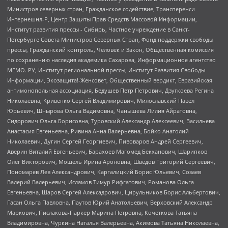
Министров северных стран, Гражданское содействие, Трансперенси
Интернешнл-Р, Центр Защиты Прав Средств Массовой Информации,
Институт развития прессы - Сибирь, Частное учреждение в Санкт-
Петербурге Совета Министров Северных Стран, Фонд поддержки свободы
прессы, Гражданский контроль, Человек и Закон, Общественная комиссия
по сохранению наследия академика Сахарова, Информационное агентство
МЕМО. РУ, Институт региональной прессы, Институт Развития Свободы
Информации, Экозащита!-Женсовет, Общественный вердикт, Евразийская
антимонопольная ассоциация, Бедушев Петр Петрович, Дзугкоева Регина
Николаевна, Кривенко Сергей Владимирович, Милославский Павел
Юрьевич, Шнырова Ольга Вадимовна, Чанышева Лилия Айратовна,
Сидорович Ольга Борисовна, Туровский Александр Алексеевич, Васильева
Анастасия Евгеньевна, Ривина Анна Валерьевна, Бойко Анатолий
Николаевич, Дугин Сергей Георгиевич, Пивоваров Андрей Сергеевич,
Аверин Виталий Евгеньевич, Барахоев Магомед Бекханович, Шарипков
Олег Викторович, Мошель Ирина Ароновна, Шведов Григорий Сергеевич,
Пономарев Лев Александрович, Каргалицкий Борис Юльевич, Созаев
Валерий Валерьевич, Исламов Тимур Рифгатович, Романова Ольга
Евгеньевна, Щаров Сергей Алексадрович, Цирульников Борис Альбертович,
Гасан Ольга Павловна, Паутов Юрий Анатольевич, Верховский Александр
Маркович, Пислакова-Паркер Марина Петровна, Кочеткова Татьяна
Владимировна, Чуркина Наталья Валерьевна, Акимова Татьяна Николаевна,