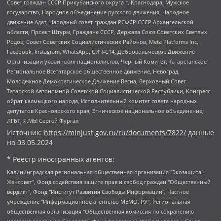
Совет граждан СССР Прикубанского округа г. Краснодара, Мужское
государство, Народное объединение русского движения, Народное
движение Адат, Народный совет граждан РСФСР СССР Архангельской
области, Проект Штурм, Граждане СССР, Держава Союз Советских Светлых
Родов, Совет Советских Социалистических Районов, Meta Platforms Inc,
Facebook, Instagram, WhatsApp, СИЧ-С14, Добровольческое Движение
Организации украинских националистов, Черный Комитет, Татарстанское
Региональное Всетатарское общественное движение, Невоград,
Молодежное Демократическое Движение Весна, Верховный Совет
Татарской Автономной Советской Социалистической Республики, Конгресс
ойрат-калмыцкого народа, Исполнительный комитет совета народных
депутатов Красноярского края, Этническое национальное объединение,
ЛГБТ, Я.МЫ Сергей Фургал
Источник:
https://minjust.gov.ru/ru/documents/7822/
данные
на
03.05.2024
* Реестр иностранных агентов:
Калининградская региональная общественная организация "Экозащита!-Женсовет", Фонд содействия защите прав и свобод граждан "Общественный вердикт", Фонд "Институт Развития Свободы Информации", Частное учреждение "Информационное агентство МЕМО. РУ", Региональная общественная организация "Общественная комиссия по сохранению наследия академика Сахарова", Фонд поддержки свободы прессы, Санкт-Петербургская общественная правозащитная организация "Гражданский контроль", Межрегиональная общественная организация "Информационно-просветительский центр "Мемориал", Региональный Фонд "Центр Защиты Прав Средств Массовой Информации", с 05.12.2023 Фонд "Центр Защиты Прав Средств массовой информации", Региональная общественная благотворительная организация помощи беженцам и мигрантам "Гражданское содействие", Негосударственное образовательное учреждение дополнительного профессионального образования (повышение квалификации) специалистов "АКАДЕМИЯ ПО ПРАВАМ ЧЕЛОВЕКА", Свердловская региональная общественная организация "Сутяжник", Автономная некоммерческая организация "Центр независимых социологических исследований", Союз общественных объединений "Российский исследовательский центр по правам человека", Региональное общественное учреждение научно-информационный центр "МЕМОРИАЛ", Некоммерческая организация "Фонд защиты гласности", Автономная некоммерческая организация "Институт прав человека", Городская общественная организация "Екатеринбургское общество "МЕМОРИАЛ", Городская общественная организация "Рязанское историко-просветительское и правозащитное общество "Мемориал" (Рязанский Мемориал), Челябинский региональный орган общественной самодеятельности – женское общественное объединение "Женщины Евразии", Челябинский региональный орган общественной самодеятельности "Уральская правозащитная группа", Фонд содействия защите здоровья и социальной справедливости имени Андрея Рылькова, Автономная Некоммерческая Организация "Аналитический Центр Юрия Левады", Автономная некоммерческая организация социальной поддержки населения "Проект Апрель", Региональная общественная организация помощи женщинам и детям, находящимся в кризисной ситуации "Информационно-методический центр "Анна", Фонд содействия развитию массовых коммуникаций и правовому просвещению "Так-так-Так", Фонд содействия устойчивому развитию "Серебряная тайга", Свердловский региональный общественный фонд социальных проектов "Новое время", "Idel.Реалии", Кавказ.Реалии, Крым.Реалии, Телеканал Настоящее Время, Татаро-башкирская служба Радио Свобода (Azatliq Radiosi), Радио Свободная Европа/Радио Свобода (PCE/PC), "Сибирь.Реалии", "Фактограф", Благотворительный фонд помощи осужденным и их семьям, Автономная некоммерческая организация "Институт глобализации и социальных движений", Фонд "В защиту прав заключенных", Частное учреждение "Центр поддержки и содействия развитию средств массовой информации", Пензенский региональный общественный благотворительный фонд "Гражданский союз", "Север.Реалии", Некоммерческая организация Фонд "Правовая инициатива", Общество с ограниченной ответственностью "Радио Свободная Европа/Радио Свобода", Чешское информационное агентство "MEDIUM-ORIENT", Красноярская региональная общественная организация "Мы против СПИДа", Камалягин Денис Николаевич, Маркелов Сергей Евгеньевич, Пономарев Лев Александрович, Савицкая Людмила Алексеевна, Автономная некоммерческая организация "Центр по работе с проблемой насилия "НАСИЛИЮ.НЕТ", Межрегиональный профессиональный союз работников здравоохранения "Альянс врачей", Юридическое лицо, зарегистрированное в Латвийской Республике, SIA "Medusa Project" (регистрационный номер 40103797863, дата регистрации 10.06.2014), Некоммерческая организация "Фонд по борьбе с коррупцией", Автономная некоммерческая организация "Институт права и публичной политики", Баданин Роман Сергеевич, Гликин Максим Александрович, Железнова Мария Михайловна, Лукьянова Юлия Сергеевна, Маетная Елизавета Витальевна, Маняхин Петр Борисович, Чуракова Ольга Владимировна, Ярош Юлия Петровна, Юридическое лицо "The Insider SIA", зарегистрированное в Риге, Латвийская Республика (дата регистрации 26.06.2015), являющееся администратором доменного имени интернет-издания "The Insider SIA", https://theins.ru, Постернак Алексей Евгеньевич, Рубин Михаил Аркадьевич, Анин Роман Александрович, Юридическое лицо Istories fonds, зарегистрированное в Латвийской Республике (регистрационный номер 50008295751, дата регистрации 24.02.2020), Великовский Дмитрий Александрович, Долинина Ирина Николаевна, Мароховская Алеся Алексеевна, Шлейнов Роман Юрьевич, Шмагун Олеся Валентиновна, Общество с ограниченной ответственностью "Альтаир 2021", Общество с ограниченной ответственностью "Вега 2021", Общество с ограниченной ответственностью "Главный редактор 2021", Общество с ограниченной ответственностью "Ромашки монолит", Важенков Артем Валерьевич, Ивановская областная общественная организация "Центр гендерных исследований", Гурман Юрий Альбертович, Медиапроект "ОВД-Инфо", Егоров Владимир Владимирович, Жилинский Владимир Александрович, Общество с ограниченной ответственностью "ЗП", Иванова София Юрьевна, Карезина Инна Павловна, Кильтау Екатерина Викторовна, Петров Алексей Викторович, Пискунов Сергей Евгеньевич, Смирнов Сергей Сергеевич, Тихонов Михаил Сергеевич, Общество с ограниченной ответственностью "ЖУРНАЛИСТ-ИНОСТРАННЫЙ АГЕНТ", Арапова Галина Юрьевна, Вольтская Татьяна Анатольевна, Американская компания "Mason G.E.S. Anonymous Foundation" (США), являющаяся владельцем интернет-издания https://mnews.world/, Компания "Stichting Bellingcat", зарегистрированная в Нидерландах (дата регистрации 11.07.2018), Захаров Андрей Вячеславович, Клепиковская Екатерина Дмитриевна, Общество с ограниченной ответственностью "МЕМО", Перл Роман Александрович, Симонов Евгений Алексеевич, Соловьева Елена Анатольевна, Сотников Даниил Владимирович, Сурначева Елизавета Дмитриевна, Автономная некоммерческая организация по защите прав человека и информированию населения "Якутия – Наше Мнение", Общество с ограниченной ответственностью "Москоу диджитал медиа", с 26.01.2023 Общество с ограниченной ответственностью "Чайка Белые сады", Ветошкина Валерия Валерьевна, Заговора Максим Александрович, Межрегиональное общественное движение "Российская ЛГБТ - сеть", Оленичев Максим Владимирович, Павлов Иван Юрьевич, Скворцова Елена Сергеевна, Общество с ограниченной ответственностью "Как бы инагент", Кочетков Игорь Викторович, Общество с ограниченной ответственностью "Честные выборы", Еланчик Олег Александрович, Общество с ограниченной ответственностью "Нобелевский призыв", Гималова Регина Эмилевна, Григорьев Андрей Валерьевич, Григорьева Алина Александровна, Ассоциация по содействию защите прав призывников, альтернативнослужащих и военнослужащих "Правозащитная группа "Гражданин.Армия.Право", Хисамова Регина Фаритовна, Автономная некоммерческая организация по реализации социально-правовых программ "Лилит", Дальневосточное общественное движение "Маяк", Санкт-Петербургская ЛГБТ-инициативная группа "Выход", Инициативная группа ЛГБТ+ "Реверс", Алексеев Андрей Викторович, Бекбулатова Таисия Львовна, Беляев Иван Михайлович, Владыкина Елена Сергеевна, Гельман Марат Александрович, Никульшина Вероника Юрьевна, Толоконникова Надежда Андреевна, Шендерович Виктор Анатольевич, Общество с ограниченной ответственностью "Данное сообщение", Общество с ограниченной ответственностью Издательский дом "Новая глава", Айнбиндер Александра Александровна, Московский комьюнити-центр для ЛГБТ+инициатив, Благотворительный фонд развития филантропии, Deutsche Welle (Германия, Kurt-Schumacher-Strasse 3, 53113 Bonn), Борзунова Мария Михайловна, Воробьев Виктор Викторович, Голубева Анна Львовна, Константинова Алла Михайловна, Малкова Ирина Владимировна, Мурадов Мурад Абдулгалимович, Осетинская Елизавета Николаевна, Понасенков Евгений Николаевич, Ганапольский Матвей Юрьевич, Киселев Евгений Алексеевич, Борухович Ирина Григорьевна, Дремин Иван Тимофеевич, Дубровский Дмитрий Викторович, Красноярская региональная общественная организация поддержки и развития альтернативных образовательных технологий и межкультурных коммуникаций "ИНТЕРРА", Маяковская Екатерина Алексеевна, Фейгин Марк Захарович, Филимонов Андрей Викторович, Дзугкоева Регина Николаевна, Доброхотов Роман Александрович, Дудь Юрий Александрович, Елкин Сергей Владимирович, Кругликов Кирилл Игоревич, Сабунаева Мария Леонидовна, Семенов Алексей Владимирович, Шаинян Карен Багратович, Шульман Екатерина Михайловна, Асафьев Артур Валерьевич, Вахштайн Виктор Семенович, Венедиктов Алексей Алексеевич, Лушникова Екатерина Евгеньевна, Волков Леонид Михайлович, Невзоров Александр Глебович, Пархоменко Сергей Борисович, Сироткин Ярослав Николаевич, Кара-Мурза Владимир Владимирович, Баранова Наталья Владимировна, Гозман Леонид Яковлевич, Кагарлицкий Борис Юльевич, Климарев Михаил Валерьевич, Милов Владимир Станиславович, Автономная некоммерческая организация Краснодарский центр современного искусства "Типография", Моргенштерн Алишер Тагирович, Соболь Любовь Эдуардовна, Общество с ограниченной ответственностью "ЛИЗА НОРМ", Каспаров Гарри Кимович, Ходорковский Михаил Борисович, Общество с ограниченной ответственностью "Апрельские тезисы", Данилович Ирина Брониславовна, Кашин Олег Владимирович, Петров Николай Владимирович, Пивоваров Алексей Владимирович, Соколов Михаил Владимирович, Цветкова Юлия Владимировна, Чичваркин Евгений Александрович, Комитет против пыток/Команда против пыток, Общество с ограниченной ответственностью "Первый научный", Общество с ограниченной ответственностью "Вертолет и ко", Белоцерковская Вероника Борисовна, Кац Максим Евгеньевич, Лазарева Татьяна Юрьевна, Шаведдинов Руслан Табризович, Яшин Илья Валерьевич, Общество с ограниченной ответственностью "Иноагент ААВ", Алешковский Дмитрий Петрович, Альбац Евгения Марковна, Быков Дмитрий Львович, Галямина Юлия Евгеньевна, Лойко Сергей Леонидович, Мартынов Кирилл Константинович, Медведев Сергей Александрович, Крашенинников Федор Геннадиевич, Гордеева Катерина Вл