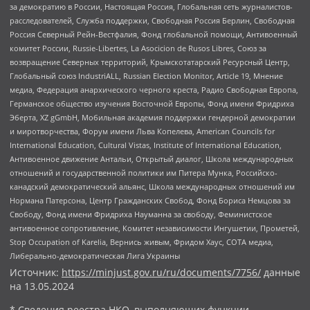
за демократию в России, Настоящая Россия, Глобальная сеть журналистов-
расследователей, Служба поддержки, Свободная Россия Берлин, Свободная
Россия Северный Рейн-Вестфалия, Фонд глобальной помощи, Антивоенный
комитет России, Russie-Libertes, La Asocicion de Rusos Libres, Союз за
возвращение Северных территорий, Крымскотатарский Ресурсный Центр,
Глобальный союз IndustriALL, Russian Election Monitor, Article 19, Мнение
медиа, Федерация анархического черного креста, Радио Свободная Европа,
Германское общество изучения Восточной Европы, Фонд имени Фридриха
Эберта, XZ gGmbH, Мобильная академия поддержки гендерной демократии
и миротворчества, Форум имени Льва Копелева, American Councils for
International Education, Cultural Vistas, Institute of International Education,
Антивоенное движение Антальи, Открытый диалог, Школа международных
отношений и государственной политики им Питера Мунка, Российско-
канадский демократический альянс, Школа международных отношений им
Нормана Патерсона, Центр Гражданских Свобод, Фонд Бориса Немцова за
Свободу, Фонд имени Фридриха Науманна за свободу, Феминистское
антивоенное сопротивление, Комитет независимости Ингушетии, Прометей,
Stop Occupation of Karelia, Вернись живым, Фридом Хаус, СОТА медиа,
Либерально-демократическая Лига Украины
Источник:
https://minjust.gov.ru/ru/documents/7756/
данные
на
13.05.2024
* Сведения реестра НКО, выполняющих функции