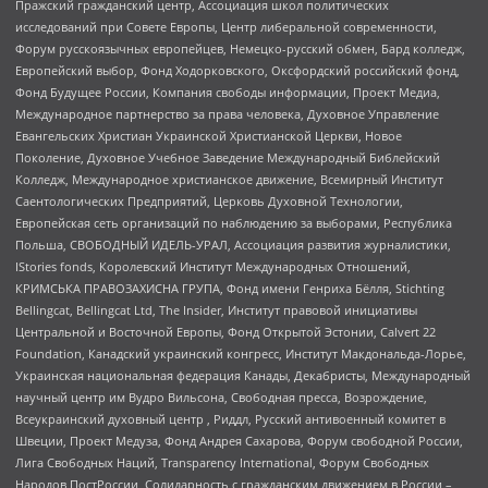
Пражский гражданский центр, Ассоциация школ политических
исследований при Совете Европы, Центр либеральной современности,
Форум русскоязычных европейцев, Немецко-русский обмен, Бард колледж,
Европейский выбор, Фонд Ходорковского, Оксфордский российский фонд,
Фонд Будущее России, Компания свободы информации, Проект Медиа,
Международное партнерство за права человека, Духовное Управление
Евангельских Христиан Украинской Христианской Церкви, Новое
Поколение, Духовное Учебное Заведение Международный Библейский
Колледж, Международное христианское движение, Всемирный Институт
Саентологических Предприятий, Церковь Духовной Технологии,
Европейская сеть организаций по наблюдению за выборами, Республика
Польша, СВОБОДНЫЙ ИДЕЛЬ-УРАЛ, Ассоциация развития журналистики,
IStories fonds, Королевский Институт Международных Отношений,
КРИМСЬКА ПРАВОЗАХИСНА ГРУПА, Фонд имени Генриха Бёлля, Stichting
Bellingcat, Bellingcat Ltd, The Insider, Институт правовой инициативы
Центральной и Восточной Европы, Фонд Открытой Эстонии, Calvert 22
Foundation, Канадский украинский конгресс, Институт Макдональда-Лорье,
Украинская национальная федерация Канады, Декабристы, Международный
научный центр им Вудро Вильсона, Свободная пресса, Возрождение,
Всеукраинский духовный центр , Риддл, Русский антивоенный комитет в
Швеции, Проект Медуза, Фонд Андрея Сахарова, Форум свободной России,
Лига Свободных Наций, Transparеncy International, Форум Свободных
Народов ПостРоссии, Солидарность с гражданским движением в России –