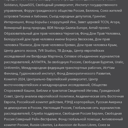
Solidarus, КрымSOS, Свободный университет, Институт государственного
управления, Форум гражданского общества Россия, Беллона, Союз жителей
островов Тисима и Хабомаи, Съезд народных депутатов, Гринпис
Интернешнл, Фонд борьбы с коррупцией Инк, Завет церквей TCCN, Агора,
Всемирный фонд природы, BDR Novaja Gazeta-Europe, Алтай проект,
Образовательный дом прав человека Чернигов, Фонд Дом Прав Человека,
Белорусский дом прав человека имени Бориса Звозскова, Дом прав
человека Тбилиси, Дом прав человека Ереван, Дом прав человека Крым,
Центр дикого лосося, TVR Studios, ТВ Дождь, Центр европейских
исследований им Вилфрида Мартенса, Сетевое объединение журналистов
расследователей, АЛЛАТРА, За свободную Россию, Свободная Бурятия, Uralic,
UnKremlin, Международная федерация транспортных рабочих, ИстЧам
Финланд, Гудзоновский институт, Фонд Демократического Развития,
Комитет-2024, Центрально-Европейский университет, Центр
восточноевропейских и международных исследований, Общество
Сторожевой башни, Библии и трактатов Свидетелей Иеговы, Гражданский
Совет, Центр анализа европейской политики, Академическая сеть Восточная
Европа, Российский комитет действия, РЭНД корпорейшн, Русская Америка
за демократию в России, Настоящая Россия, Глобальная сеть журналистов-
расследователей, Служба поддержки, Свободная Россия Берлин, Свободная
Россия Северный Рейн-Вестфалия, Фонд глобальной помощи, Антивоенный
комитет России, Russie-Libertes, La Asocicion de Rusos Libres, Союз за