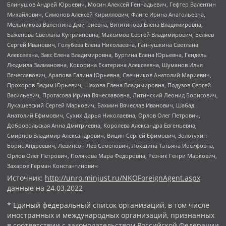
Блинушов Андрей Юрьевич, Мосин Алексей Геннадьевич, Гефтер Валентин
Михайлович, Симонов Алексей Кириллович, Флиге Ирина Анатольевна,
Мельникова Валентина Дмитриевна, Вититинова Елена Владимировна,
Баженова Светлана Куприяновна, Максимов Сергей Владимирович, Беляев
Сергей Иванович, Голубева Елена Николаевна, Ганнушкина Светлана
Алексеевна, Закс Елена Владимировна, Буртина Елена Юрьевна, Гендель
Людмила Залмановна, Кокорина Екатерина Алексеевна, Шуманов Илья
Вячеславович, Арапова Галина Юрьевна, Свечников Анатолий Мариевич,
Прохоров Вадим Юрьевич, Шахова Елена Владимировна, Подузов Сергей
Васильевич, Протасова Ирина Вячеславовна, Литинский Леонид Борисович,
Лукашевский Сергей Маркович, Бахмин Вячеслав Иванович, Шабад
Анатолий Ефимович, Сухих Дарья Николаевна, Орлов Олег Петрович,
Добровольская Анна Дмитриевна, Королева Александра Евгеньевна,
Смирнов Владимир Александрович, Вицин Сергей Ефимович, Золотухин
Борис Андреевич, Левинсон Лев Семенович, Локшина Татьяна Иосифовна,
Орлов Олег Петрович, Полякова Мара Федоровна, Резник Генри Маркович,
Захаров Герман Константинович
Источник:
http://unro.minjust.ru/NKOForeignAgent.aspx
данные на
24.03.2022
* Единый федеральный список организаций, в том числе
иностранных и международных организаций, признанных
в соответствии с законодательством Российской Федерации