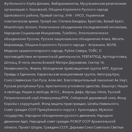
Футбольного Клуба Динамо, Файзрахманисты, Мусульманская религиозная
организация п. Боровский, Община Коренного Русского народа
Щелковского района, Правый сектор, УНА - УНСО, Украинская
повстанческая армия, Тризуб им. Степана Бандеры, Братство, Белый Крест,
Misanthropic division, Религиозное объединение последователей инглиизма,
Народная Социальная Инициатива, TulaSkins, Этнополитическое
объединение Русские, Русское национальное объединение Атака, Мечеть
Мирмамеда, Община Коренного Русского народа г. Астрахани, ВОЛЯ,
Меджлис крымскотатарского народа, Рубеж Севера, ТОЙС, О
противодействии экстремистской деятельности, РЕВТАТПОД, Артподготовка,
Штольц, В честь иконы Божией Матери Державная, Сектор 16,
Независимость, Фирма, Молодежная правозащитная группа МПГ, Курсом
Правды и Единения, Каракольская инициативная группа, Автоград Крю,
Союз Славянских Сил Руси, Алля-Аят, Благотворительный пансионат Ак Умут,
Русская республика Русь, Арестантское уголовное единство, Башкорт, Нация
и свобода, Нация и свобода, W.H.С., Фалунь Дафа, Иртыш Ultras, Русский
Патриотический клуб-Новокузнецк/РПК, Сибирский державный союз, Фонд
борьбы с коррупцией, Фонд защиты прав граждан, Штабы Навального,
Совет граждан СССР Прикубанского округа г. Краснодара, Мужское
государство, Народное объединение русского движения, Народное
движение Адат, Народный совет граждан РСФСР СССР Архангельской
области, Проект Штурм, Граждане СССР, Держава Союз Советских Светлых