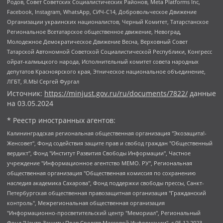
Родов, Совет Советских Социалистических Районов, Meta Platforms Inc,
Facebook, Instagram, WhatsApp, СИЧ-С14, Добровольческое Движение
Организации украинских националистов, Черный Комитет, Татарстанское
Региональное Всетатарское общественное движение, Невоград,
Молодежное Демократическое Движение Весна, Верховный Совет
Татарской Автономной Советской Социалистической Республики, Конгресс
ойрат-калмыцкого народа, Исполнительный комитет совета народных
депутатов Красноярского края, Этническое национальное объединение,
ЛГБТ, Я.МЫ Сергей Фургал
Источник:
https://minjust.gov.ru/ru/documents/7822/
данные
на
03.05.2024
* Реестр иностранных агентов:
Калининградская региональная общественная организация "Экозащита!-Женсовет", Фонд содействия защите прав и свобод граждан "Общественный вердикт", Фонд "Институт Развития Свободы Информации", Частное учреждение "Информационное агентство МЕМО. РУ", Региональная общественная организация "Общественная комиссия по сохранению наследия академика Сахарова", Фонд поддержки свободы прессы, Санкт-Петербургская общественная правозащитная организация "Гражданский контроль", Межрегиональная общественная организация "Информационно-просветительский центр "Мемориал", Региональный Фонд "Центр Защиты Прав Средств Массовой Информации", с 05.12.2023 Фонд "Центр Защиты Прав Средств массовой информации", Региональная общественная благотворительная организация помощи беженцам и мигрантам "Гражданское содействие", Негосударственное образовательное учреждение дополнительного профессионального образования (повышение квалификации) специалистов "АКАДЕМИЯ ПО ПРАВАМ ЧЕЛОВЕКА", Свердловская региональная общественная организация "Сутяжник", Автономная некоммерческая организация "Центр независимых социологических исследований", Союз общественных объединений "Российский исследовательский центр по правам человека", Региональное общественное учреждение научно-информационный центр "МЕМОРИАЛ", Некоммерческая организация "Фонд защиты гласности", Автономная некоммерческая организация "Институт прав человека", Городская общественная организация "Екатеринбургское общество "МЕМОРИАЛ", Городская общественная организация "Рязанское историко-просветительское и правозащитное общество "Мемориал" (Рязанский Мемориал), Челябинский региональный орган общественной самодеятельности – женское общественное объединение "Женщины Евразии", Челябинский региональный орган общественной самодеятельности "Уральская правозащитная группа", Фонд содействия защите здоровья и социальной справедливости имени Андрея Рылькова, Автономная Некоммерческая Организация "Аналитический Центр Юрия Левады", Автономная некоммерческая организация социальной поддержки населения "Проект Апрель", Региональная общественная организация помощи женщинам и детям, находящимся в кризисной ситуации "Информационно-методический центр "Анна", Фонд содействия развитию массовых коммуникаций и правовому просвещению "Так-так-Так", Фонд содействия устойчивому развитию "Серебряная тайга", Свердловский региональный общественный фонд социальных проектов "Новое время", "Idel.Реалии", Кавказ.Реалии, Крым.Реалии, Телеканал Настоящее Время, Татаро-башкирская служба Радио Свобода (Azatliq Radiosi), Радио Свободная Европа/Радио Свобода (PCE/PC), "Сибирь.Реалии", "Фактограф", Благотворительный фонд помощи осужденным и их семьям, Автономная некоммерческая организация "Институт глобализации и социальных движений", Фонд "В защиту прав заключенных", Частное учреждение "Центр поддержки и содействия развитию средств массовой информации", Пензенский региональный общественный благотворительный фонд "Гражданский союз", "Север.Реалии", Некоммерческая организация Фонд "Правовая инициатива", Общество с ограниченной ответственностью "Радио Свободная Европа/Радио Свобода", Чешское информационное агентство "MEDIUM-ORIENT", Красноярская региональная общественная организация "Мы против СПИДа", Камалягин Денис Николаевич, Маркелов Сергей Евгеньевич, Пономарев Лев Александрович, Савицкая Людмила Алексеевна, Автономная некоммерческая организация "Центр по работе с проблемой насилия "НАСИЛИЮ.НЕТ", Межрегиональный профессиональный союз работников здравоохранения "Альянс врачей", Юридическое лицо, зарегистрированное в Латвийской Республике, SIA "Medusa Project" (регистрационный номер 40103797863, дата регистрации 10.06.2014), Некоммерческая организация "Фонд по борьбе с коррупцией", Автономная некоммерческая организация "Институт права и публичной политики", Баданин Роман Сергеевич, Гликин Максим Александрович, Железнова Мария Михайловна, Лукьянова Юлия Сергеевна, Маетная Елизавета Витальевна, Маняхин Петр Борисович, Чуракова Ольга Владимировна, Ярош Юлия Петровна, Юридическое лицо "The Insider SIA", зарегистрированное в Риге, Латвийская Республика (дата регистрации 26.06.2015), являющееся администратором доменного имени интернет-издания "The Insider SIA", https://theins.ru, Постернак Алексей Евгеньевич, Рубин Михаил Аркадьевич, Анин Роман Александрович, Юридическое лицо Istories fonds, зарегистрированное в Латвийской Республике (регистрационный номер 50008295751, дата регистрации 24.02.2020), Великовский Дмитрий Александрович, Долинина Ирина Николаевна, Мароховская Алеся Алексеевна, Шлейнов Роман Юрьевич, Шмагун Олеся Валентиновна, Общество с ограниченной ответственностью "Альтаир 2021", Общество с ограниченной ответственностью "Вега 2021", Общество с ограниченной ответственностью "Главный редактор 2021", Общество с ограниченной ответственностью "Ромашки монолит", Важенков Артем Валерьевич, Ивановская областная общественная организация "Центр гендерных исследований", Гурман Юрий Альбертович, Медиапроект "ОВД-Инфо", Егоров Владимир Владимирович, Жилинский Владимир Александрович, Общество с ограниченной ответственностью "ЗП", Иванова София Юрьевна, Карезина Инна Павловна, Кильтау Екатерина Викторовна, Петров Алексей Викторович, Пискунов Сергей Евгеньевич, Смирнов Сергей Сергеевич, Тихонов Михаил Сергеевич, Общество с ограниченной ответственностью "ЖУРНАЛИСТ-ИНОСТРАННЫЙ АГЕНТ", Арапова Галина Юрьевна, Вольтская Татьяна Анатольевна, Американская компания "Mason G.E.S. Anonymous Foundation" (США), являющаяся владельцем интернет-издания https://mnews.world/, Компания "Stichting Bellingcat", зарегистрированная в Нидерландах (дата регистрации 11.07.2018), Захаров Андрей Вячеславович, Клепиковская Екатерина Дмитриевна, Общество с ограниченной ответственностью "МЕМО", Перл Роман Александрович, Симонов Евгений Алексеевич, Соловьева Елена Анатольевна, Сотников Даниил Владимирович, Сурначева Елизавета Дмитриевна, Автономная некоммерческая организация по защите прав человека и информированию населения "Якутия – Наше Мнение", Общество с ограниченной ответственностью "Москоу диджитал медиа", с 26.01.2023 Общество с ограниченной ответственностью "Чайка Белые сады", Ветошкина Валерия Валерьевна, Заговора Максим Александрович, Межрегиональное общественное движение "Российская ЛГБТ - сеть", Оленичев Максим Владимирович, Павлов Иван Юрьевич, Скворцова Елена Сергеевна, Общество с ограниченной ответственностью "Как бы инагент", Кочетков Игорь Викторович, Общество с ограниченной ответственностью "Честные выборы", Еланчик Олег Александрович, Общество с ограниченной ответственностью "Нобелевский призыв", Гималова Регина Эмилевна, Григорьев Андрей Валерьевич, Григорьева Алина Александровна, Ассоциация по содействию защите прав призывников, альтернативнослужащих и военнослужащих "Правозащитная группа "Гражданин.Армия.Право", Хисамова Регина Фаритовна, Автономная некоммерческая организация по реализации социально-правовых программ "Лилит", Дальневосточное общественное движение "Маяк", Санкт-Петербургская ЛГБТ-инициативная группа "Выход", Инициативная группа ЛГБТ+ "Реверс", Алексеев Андрей Викторович, Бекбулатова Таисия Львовна, Беляев Иван Михайлович, Владыкина Елена Сергеевна, Гельман Марат Александрович, Никульшина Вероника Юрьевна, Толоконникова Надежда Андреевна, Шендерович Виктор Анатольевич, Общество с ограниченной ответственностью "Данное сообщение", Общество с ограниченной ответственностью Издательский дом "Новая глава", Айнбиндер Александра Александровна, Московский комьюнити-центр для ЛГБТ+инициатив, Благотворительный фонд развития филантропии, Deutsche Welle (Германия, Kurt-Schumacher-Strasse 3, 53113 Bonn), Борзунова Мария Михайловна, Воробьев Виктор Викторович, Голубева Анна Львовна, Константинова Алла Михайловна, Малкова Ирина Владимировна, Мурадов Мурад Абдулгалимович, Осетинская Елизавета Николаевна, Понасенков Евгений Николаевич, Ганапольский Матвей Юрьевич, Киселев Евгений Алексеевич, Борухович Ирина Григорьевна, Дремин Иван Тимофеевич, Дубровский Дмитрий Викторович, Красноярская региональная общественная организация поддержки и развития альтернативных образовательных технологий и межкультурных коммуникаций "ИНТЕРРА", Маяковская Екатерина Алексеевна, Фейгин Марк Захарович, Филимонов Андрей Викторович, Дзугкоева Регина Николаевна, Доброхотов Роман Александрович, Дудь Юрий Александрович, Елкин Сергей Владимирович, Кругликов Кирилл Игоревич, Сабунаева Мария Леонидовна, Семенов Алексей Владимирович, Шаинян Карен Багратович, Шульман Екатерина Михайловна, Асафьев Артур Валерьевич, Вахштайн Виктор Семенович, Венедиктов Алексей Алексеевич, Лушникова Екатерина Евгеньевна, Волков Леонид Михайлович, Невзоров Александр Глебович, Пархоменко Сергей Борисович, Сироткин Ярослав Николаевич, Кара-Мурза Владимир Владимирович, Баранова Наталья Владимировна, Гозман Леонид Яковлевич, Кагарлицкий Борис Юльевич, Климарев Михаил Валерьевич, Милов Владимир Станиславович, Автономная некоммерческая организация Краснодарский центр современного искусства "Типография", Моргенштерн Алишер Тагирович, Соболь Любовь Эдуардовна, Общество с ограниченной ответственностью "ЛИЗА НОРМ", Каспаров Гарри Кимович, Ходорковский Михаил Борисович, Общество с ограниченной ответственностью "Апрельские тезисы", Данилович Ирина Брониславовна, Кашин Олег Владимирович, Петров Николай Владимирович, Пивоваров Алексей Владимирович, Соколов Михаил Владимирович, Цветкова Юлия Владимировна, Чичваркин Евгений Александрович, Комитет против пыток/Команда против пыток, Общество с ограниченной ответственностью "Первый научный", Общество с ограниченной ответственностью "Вертолет и ко", Белоцерковская Вероника Борисовна, Кац Максим Евгеньевич, Лазарева Татьяна Юрьевна, Шаведдинов Руслан Табризович, Яшин Илья Валерьевич, Общество с ограниченной ответственностью "Иноагент ААВ", Алешковский Дмитрий Петрович, Альбац Евгения Марковна, Быков Дмитрий Львович, Галямина Юлия Евгеньевна, Лойко Сергей Леонидович, Мартынов Кирилл Константинович, Медведев Сергей Александрович, Крашенинников Федор Геннадиевич, Гордеева Катерина Вл