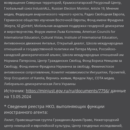
возвращение Северных территорий, Крымскотатарский Ресурсный Центр,
Глобальный союз IndustriALL, Russian Election Monitor, Article 19, Мнение
медиа, Федерация анархического черного креста, Радио Свободная Европа,
Германское общество изучения Восточной Европы, Фонд имени Фридриха
Эберта, XZ gGmbH, Мобильная академия поддержки гендерной демократии
и миротворчества, Форум имени Льва Копелева, American Councils for
International Education, Cultural Vistas, Institute of International Education,
Антивоенное движение Антальи, Открытый диалог, Школа международных
отношений и государственной политики им Питера Мунка, Российско-
канадский демократический альянс, Школа международных отношений им
Нормана Патерсона, Центр Гражданских Свобод, Фонд Бориса Немцова за
Свободу, Фонд имени Фридриха Науманна за свободу, Феминистское
антивоенное сопротивление, Комитет независимости Ингушетии, Прометей,
Stop Occupation of Karelia, Вернись живым, Фридом Хаус, СОТА медиа,
Либерально-демократическая Лига Украины
Источник:
https://minjust.gov.ru/ru/documents/7756/
данные
на
13.05.2024
* Сведения реестра НКО, выполняющих функции
иностранного агента:
Лилит, Правозащитная группа Гражданин.Армия.Право, Нижегородский
центр немецкой и европейской культуры, Центр гендерных исследований,