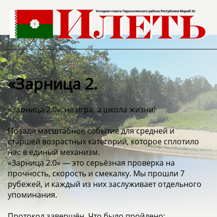
«Зарница 2.
«Зарница 2.0»: не игра, а школа жизни!
Позади масштабное событие для средней и
старшей возрастных категорий, которое сплотило
нас в единый механизм.
«Зарница 2.0» — это серьёзная проверка на
прочность, скорость и смекалку. Мы прошли 7
рубежей, и каждый из них заслуживает отдельного
упоминания.
Протокол завершён. Что было пройдено: