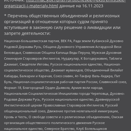
organizacii-i-materialy.html
данные на
16.11.2023
* Перечень общественных объединений и религиозных
организаций в отношении которых судом принято
вступившее в законную силу решение о ликвидации или
запрете деятельности:
Национал-большевистская партия, ВЕК РА, Рада земли Кубанской Духовно
Родовой Державы Русь, Община Духовного Управления Асгардской Веси
Беловодья, Славянская Община Капища Веды Перуна, Мужская Духовная
Семинария Староверов-Инглингов, Нурджулар, К Богодержавию, Таблиги
Джамаат, Свидетели Иеговы, Русское национальное единство, Национал-
социалистическое общество, Джамаат мувахидов, Объединенный Вилайат
Кабарды, Балкарии и Карачая, Союз славян, Ат-Такфир Валь-Хиджра, Пит
Буль, Национал-социалистическая рабочая партия России, Славянский союз,
Формат-18, Благородный Орден Дьявола, Армия воли народа,
Национальная Социалистическая Инициатива города Череповца, Духовно-
Родовая Держава Русь, Русское национальное единство, Древнерусской
Инглистической церкви Православных Староверов-Инглингов, Русский
общенациональный союз, Движение против нелегальной иммиграции,
Кровь и Честь, О свободе совести и о религиозных объединениях, Омская
организация общественного политического движения Русское
национальное единство, Северное Братство, Клуб Болельщиков