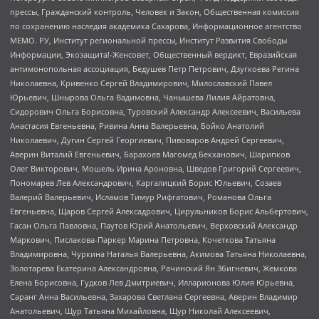
прессы, Гражданский контроль, Человек и Закон, Общественная комиссия
по сохранению наследия академика Сахарова, Информационное агентство
МЕМО. РУ, Институт региональной прессы, Институт Развития Свободы
Информации, Экозащита!-Женсовет, Общественный вердикт, Евразийская
антимонопольная ассоциация, Бедушев Петр Петрович, Дзугкоева Регина
Николаевна, Кривенко Сергей Владимирович, Милославский Павел
Юрьевич, Шнырова Ольга Вадимовна, Чанышева Лилия Айратовна,
Сидорович Ольга Борисовна, Туровский Александр Алексеевич, Васильева
Анастасия Евгеньевна, Ривина Анна Валерьевна, Бойко Анатолий
Николаевич, Дугин Сергей Георгиевич, Пивоваров Андрей Сергеевич,
Аверин Виталий Евгеньевич, Барахоев Магомед Бекханович, Шарипков
Олег Викторович, Мошель Ирина Ароновна, Шведов Григорий Сергеевич,
Пономарев Лев Александрович, Каргалицкий Борис Юльевич, Созаев
Валерий Валерьевич, Исламов Тимур Рифгатович, Романова Ольга
Евгеньевна, Щаров Сергей Алексадрович, Цирульников Борис Альбертович,
Гасан Ольга Павловна, Паутов Юрий Анатольевич, Верховский Александр
Маркович, Пислакова-Паркер Марина Петровна, Кочеткова Татьяна
Владимировна, Чуркина Наталья Валерьевна, Акимова Татьяна Николаевна,
Золотарева Екатерина Александровна, Рачинский Ян Збигневич, Жемкова
Елена Борисовна, Гудков Лев Дмитриевич, Илларионова Юлия Юрьевна,
Саранг Анна Васильевна, Захарова Светлана Сергеевна, Аверин Владимир
Анатольевич, Щур Татьяна Михайловна, Щур Николай Алексеевич,