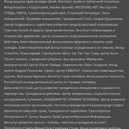
Фонд защиты прав граждан Штаб, Институт права и публичной политики,
Фонд борьбы с коррупцией, Альянс врачей, НАСИЛИЮ.НЕТ, Мы против
СПИДа, СВЕЧА, Гуманитарное действие, Открытый Петербург, Лига
Избирателей, Правовая инициатива, Гражданский Союз, Хасдей Ерушалаим,
Центр поддержки и содействия развитию средств массовой информации,
Горячая Линия, В защиту прав заключенных, Институт глобализации и
социальных движений, Центр социально-информационных инициатив
Действие, Благотворительный фонд охраны здоровья и защиты прав
граждан, Благотворительный фонд помощи осужденным и их семьям, Фонд
Тольятти, Новое время, Серебряная тайга, Так-Так-Так, Сова, центр Анна,
Проект Апрель, Самарская губерния, Эра здоровья, Мемориал,
Аналитический Центр Юрия Левады, Издательство Парк Гагарина, Фонд
имени Андрея Рылькова, Сфера, Центр СИБАЛЬТ, Уральская правозащитная
группа, Женщины Евразии, Институт прав человека, Фонд защиты гласности,
Российский исследовательский центр по правам человека,
Дальневосточный центр развития гражданских инициатив и социального
партнерства, Гражданское действие, Центр независимых социологических
исследований, Сутяжник, АКАДЕМИЯ ПО ПРАВАМ ЧЕЛОВЕКА, Центр развития
некоммерческих организаций, Частное учреждение в Калининграде Совета
Министров северных стран, Гражданское содействие, Трансперенси
Интернешнл-Р, Центр Защиты Прав Средств Массовой Информации,
Институт развития прессы - Сибирь, Частное учреждение в Санкт-
Петербурге Совета Министров Северных Стран, Фонд поддержки свободы