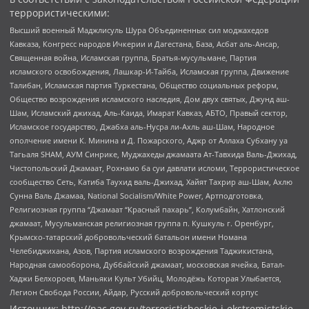
террористическими:
Высший военный Маджлисуль Шура Объединенных сил моджахедов
Кавказа, Конгресс народов Ичкерии и Дагестана, База, Асбат аль-Ансар,
Священная война, Исламская группа, Братья-мусульмане, Партия
исламского освобождения, Лашкар-И-Тайба, Исламская группа, Движение
Талибан, Исламская партия Туркестана, Общество социальных реформ,
Общество возрождения исламского наследия, Дом двух святых, Джунд аш-
Шам, Исламский джихад, Аль-Каида, Имарат Кавказ, АБТО, Правый сектор,
Исламское государство, Джабха аль-Нусра ли-Ахль аш-Шам, Народное
ополчение имени К. Минина и Д. Пожарского, Аджр от Аллаха Субхану уа
Тагьаля SHAM, АУМ Синрике, Муджахеды джамаата Ат-Тавхида Валь-Джихад,
Чистопольский Джамаат, Рохнамо ба суи давлати исломи, Террористическое
сообщество Сеть, Катиба Таухид валь-Джихад, Хайят Тахрир аш-Шам, Ахлю
Сунна Валь Джамаа, National Socialism/White Power, Артподготовка,
Религиозная группа “Джамаат “Красный пахарь”, Колумбайн, Хатлонский
джамаат, Мусульманская религиозная группа п. Кушкуль г. Оренбург,
Крымско-татарский добровольческий батальон имени Номана
Челебиджихана, Азов, Партия исламского возрождения Таджикистана,
Народная самооборона, Дуббайский джамаат, московская ячейка, Батал-
Хаджи Белхороев, Маньяки Культ Убийц, Молодёжь Которая Улыбается,
Легион Свобода России, Айдар, Русский добровольческий корпус
Источник:
http://nac.gov.ru/terroristicheskie-i-ekstremistskie-