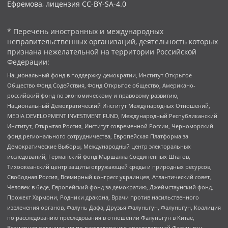
Ефремова, лицензия CC-BY-SA-4.0
* Перечень иностранных и международных
неправительственных организаций, деятельность которых
признана нежелательной на территории Российской
Федерации:
Национальный фонд в поддержку демократии, Институт Открытое
Общество Фонд Содействия, Фонд Открытое общество, Американо-
российский фонд по экономическому и правовому развитию,
Национальный Демократический Институт Международных Отношений,
MEDIA DEVELOPMENT INVESTMENT FUND, Международный Республиканский
Институт, Открытая Россия, Институт современной России, Черноморский
фонд регионального сотрудничества, Европейская Платформа за
Демократические Выборы, Международный центр электоральных
исследований, Германский фонд Маршалла Соединенных Штатов,
Тихоокеанский центр защиты окружающей среды и природных ресурсов,
Свободная Россия, Всемирный конгресс украинцев, Атлантический совет,
Человек в беде, Европейский фонд за демократию, Джеймстаунский фонд,
Прожект Хармони, Родники дракона, Врачи против насильственного
извлечения органов, Фалунь Дафа, Друзья Фалуньгун, Фалуньгун, Коалиция
по расследованию преследования в отношении Фалуньгун в Китае,
Всемирная организация по расследованию преследований Фалуньгун,