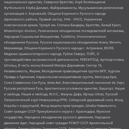
национальное единство, Северное Братство, Клуб Болельщиков
Футбольного Клуба Динамо, Файзрахманисты, Мусульманская религиозная
организация п. Боровский, Община Коренного Русского народа
Щелковского района, Правый сектор, УНА - УНСО, Украинская
повстанческая армия, Тризуб им. Степана Бандеры, Братство, Белый Крест,
Misanthropic division, Религиозное объединение последователей инглиизма,
Народная Социальная Инициатива, TulaSkins, Этнополитическое
объединение Русские, Русское национальное объединение Атака, Мечеть
Мирмамеда, Община Коренного Русского народа г. Астрахани, ВОЛЯ,
Меджлис крымскотатарского народа, Рубеж Севера, ТОЙС, О
противодействии экстремистской деятельности, РЕВТАТПОД, Артподготовка,
Штольц, В честь иконы Божией Матери Державная, Сектор 16,
Независимость, Фирма, Молодежная правозащитная группа МПГ, Курсом
Правды и Единения, Каракольская инициативная группа, Автоград Крю,
Союз Славянских Сил Руси, Алля-Аят, Благотворительный пансионат Ак Умут,
Русская республика Русь, Арестантское уголовное единство, Башкорт, Нация
и свобода, Нация и свобода, W.H.С., Фалунь Дафа, Иртыш Ultras, Русский
Патриотический клуб-Новокузнецк/РПК, Сибирский державный союз, Фонд
борьбы с коррупцией, Фонд защиты прав граждан, Штабы Навального,
Совет граждан СССР Прикубанского округа г. Краснодара, Мужское
государство, Народное объединение русского движения, Народное
движение Адат, Народный совет граждан РСФСР СССР Архангельской
области, Проект Штурм, Граждане СССР, Держава Союз Советских Светлых