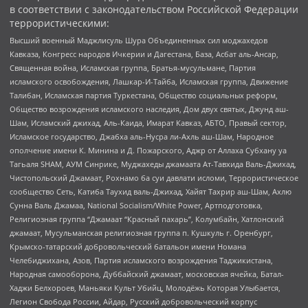
в соответствии с законодательством Российской Федерации
террористическими:
Высший военный Маджлисуль Шура Объединенных сил моджахедов
Кавказа, Конгресс народов Ичкерии и Дагестана, База, Асбат аль-Ансар,
Священная война, Исламская группа, Братья-мусульмане, Партия
исламского освобождения, Лашкар-И-Тайба, Исламская группа, Движение
Талибан, Исламская партия Туркестана, Общество социальных реформ,
Общество возрождения исламского наследия, Дом двух святых, Джунд аш-
Шам, Исламский джихад, Аль-Каида, Имарат Кавказ, АБТО, Правый сектор,
Исламское государство, Джабха аль-Нусра ли-Ахль аш-Шам, Народное
ополчение имени К. Минина и Д. Пожарского, Аджр от Аллаха Субхану уа
Тагьаля SHAM, АУМ Синрике, Муджахеды джамаата Ат-Тавхида Валь-Джихад,
Чистопольский Джамаат, Рохнамо ба суи давлати исломи, Террористическое
сообщество Сеть, Катиба Таухид валь-Джихад, Хайят Тахрир аш-Шам, Ахлю
Сунна Валь Джамаа, National Socialism/White Power, Артподготовка,
Религиозная группа “Джамаат “Красный пахарь”, Колумбайн, Хатлонский
джамаат, Мусульманская религиозная группа п. Кушкуль г. Оренбург,
Крымско-татарский добровольческий батальон имени Номана
Челебиджихана, Азов, Партия исламского возрождения Таджикистана,
Народная самооборона, Дуббайский джамаат, московская ячейка, Батал-
Хаджи Белхороев, Маньяки Культ Убийц, Молодёжь Которая Улыбается,
Легион Свобода России, Айдар, Русский добровольческий корпус