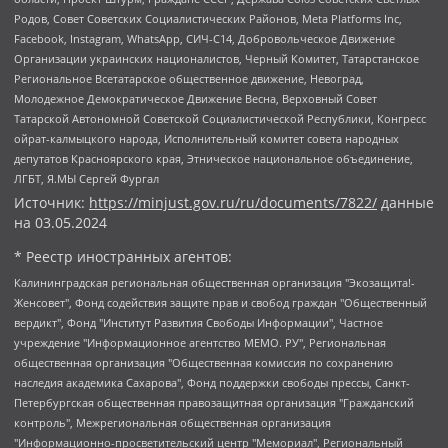
Родов, Совет Советских Социалистических Районов, Meta Platforms Inc,
Facebook, Instagram, WhatsApp, СИЧ-С14, Добровольческое Движение
Организации украинских националистов, Черный Комитет, Татарстанское
Региональное Всетатарское общественное движение, Невоград,
Молодежное Демократическое Движение Весна, Верховный Совет
Татарской Автономной Советской Социалистической Республики, Конгресс
ойрат-калмыцкого народа, Исполнительный комитет совета народных
депутатов Красноярского края, Этническое национальное объединение,
ЛГБТ, Я.МЫ Сергей Фургал
Источник:
https://minjust.gov.ru/ru/documents/7822/
данные
на
03.05.2024
* Реестр иностранных агентов:
Калининградская региональная общественная организация "Экозащита!-Женсовет", Фонд содействия защите прав и свобод граждан "Общественный вердикт", Фонд "Институт Развития Свободы Информации", Частное учреждение "Информационное агентство МЕМО. РУ", Региональная общественная организация "Общественная комиссия по сохранению наследия академика Сахарова", Фонд поддержки свободы прессы, Санкт-Петербургская общественная правозащитная организация "Гражданский контроль", Межрегиональная общественная организация "Информационно-просветительский центр "Мемориал", Региональный Фонд "Центр Защиты Прав Средств Массовой Информации", с 05.12.2023 Фонд "Центр Защиты Прав Средств массовой информации", Региональная общественная благотворительная организация помощи беженцам и мигрантам "Гражданское содействие", Негосударственное образовательное учреждение дополнительного профессионального образования (повышение квалификации) специалистов "АКАДЕМИЯ ПО ПРАВАМ ЧЕЛОВЕКА", Свердловская региональная общественная организация "Сутяжник", Автономная некоммерческая организация "Центр независимых социологических исследований", Союз общественных объединений "Российский исследовательский центр по правам человека", Региональное общественное учреждение научно-информационный центр "МЕМОРИАЛ", Некоммерческая организация "Фонд защиты гласности", Автономная некоммерческая организация "Институт прав человека", Городская общественная организация "Екатеринбургское общество "МЕМОРИАЛ", Городская общественная организация "Рязанское историко-просветительское и правозащитное общество "Мемориал" (Рязанский Мемориал), Челябинский региональный орган общественной самодеятельности – женское общественное объединение "Женщины Евразии", Челябинский региональный орган общественной самодеятельности "Уральская правозащитная группа", Фонд содействия защите здоровья и социальной справедливости имени Андрея Рылькова, Автономная Некоммерческая Организация "Аналитический Центр Юрия Левады", Автономная некоммерческая организация социальной поддержки населения "Проект Апрель", Региональная общественная организация помощи женщинам и детям, находящимся в кризисной ситуации "Информационно-методический центр "Анна", Фонд содействия развитию массовых коммуникаций и правовому просвещению "Так-так-Так", Фонд содействия устойчивому развитию "Серебряная тайга", Свердловский региональный общественный фонд социальных проектов "Новое время", "Idel.Реалии", Кавказ.Реалии, Крым.Реалии, Телеканал Настоящее Время, Татаро-башкирская служба Радио Свобода (Azatliq Radiosi), Радио Свободная Европа/Радио Свобода (PCE/PC), "Сибирь.Реалии", "Фактограф", Благотворительный фонд помощи осужденным и их семьям, Автономная некоммерческая организация "Институт глобализации и социальных движений", Фонд "В защиту прав заключенных", Частное учреждение "Центр поддержки и содействия развитию средств массовой информации", Пензенский региональный общественный благотворительный фонд "Гражданский союз", "Север.Реалии", Некоммерческая организация Фонд "Правовая инициатива", Общество с ограниченной ответственностью "Радио Свободная Европа/Радио Свобода", Чешское информационное агентство "MEDIUM-ORIENT", Красноярская региональная общественная организация "Мы против СПИДа", Камалягин Денис Николаевич, Маркелов Сергей Евгеньевич, Пономарев Лев Александрович, Савицкая Людмила Алексеевна, Автономная некоммерческая организация "Центр по работе с проблемой насилия "НАСИЛИЮ.НЕТ", Межрегиональный профессиональный союз работников здравоохранения "Альянс врачей", Юридическое лицо, зарегистрированное в Латвийской Республике, SIA "Medusa Project" (регистрационный номер 40103797863, дата регистрации 10.06.2014), Некоммерческая организация "Фонд по борьбе с коррупцией", Автономная некоммерческая организация "Институт права и публичной политики", Баданин Роман Сергеевич, Гликин Максим Александрович, Железнова Мария Михайловна, Лукьянова Юлия Сергеевна, Маетная Елизавета Витальевна, Маняхин Петр Борисович, Чуракова Ольга Владимировна, Ярош Юлия Петровна, Юридическое лицо "The Insider SIA", зарегистрированное в Риге, Латвийская Республика (дата регистрации 26.06.2015), являющееся администратором доменного имени интернет-издания "The Insider SIA", https://theins.ru, Постернак Алексей Евгеньевич, Рубин Михаил Аркадьевич, Анин Роман Александрович, Юридическое лицо Istories fonds, зарегистрированное в Латвийской Республике (регистрационный номер 50008295751, дата регистрации 24.02.2020), Великовский Дмитрий Александрович, Долинина Ирина Николаевна, Мароховская Алеся Алексеевна, Шлейнов Роман Юрьевич, Шмагун Олеся Валентиновна, Общество с ограниченной ответственностью "Альтаир 2021", Общество с ограниченной ответственностью "Вега 2021", Общество с ограниченной ответственностью "Главный редактор 2021", Общество с ограниченной ответственностью "Ромашки монолит", Важенков Артем Валерьевич, Ивановская областная общественная организация "Центр гендерных исследований", Гурман Юрий Альбертович, Медиапроект "ОВД-Инфо", Егоров Владимир Владимирович, Жилинский Владимир Александрович, Общество с ограниченной ответственностью "ЗП", Иванова София Юрьевна, Карезина Инна Павловна, Кильтау Екатерина Викторовна, Петров Алексей Викторович, Пискунов Сергей Евгеньевич, Смирнов Сергей Сергеевич, Тихонов Михаил Сергеевич, Общество с ограниченной ответственностью "ЖУРНАЛИСТ-ИНОСТРАННЫЙ АГЕНТ", Арапова Галина Юрьевна, Вольтская Татьяна Анатольевна, Американская компания "Mason G.E.S. Anonymous Foundation" (США), являющаяся владельцем интернет-издания https://mnews.world/, Компания "Stichting Bellingcat", зарегистрированная в Нидерландах (дата регистрации 11.07.2018), Захаров Андрей Вячеславович, Клепиковская Екатерина Дмитриевна, Общество с ограниченной ответственностью "МЕМО", Перл Роман Александрович, Симонов Евгений Алексеевич, Соловьева Елена Анатольевна, Сотников Даниил Владимирович, Сурначева Елизавета Дмитриевна, Автономная некоммерческая организация по защите прав человека и информированию населения "Якутия – Наше Мнение", Общество с ограниченной ответственностью "Москоу диджитал медиа", с 26.01.2023 Общество с ограниченной ответственностью "Чайка Белые сады", Ветошкина Валерия Валерьевна, Заговора Максим Александрович, Межрегиональное общественное движение "Российская ЛГБТ - сеть", Оленичев Максим Владимирович, Павлов Иван Юрьевич, Скворцова Елена Сергеевна, Общество с ограниченной ответственностью "Как бы инагент", Кочетков Игорь Викторович, Общество с ограниченной ответственностью "Честные выборы", Еланчик Олег Александрович, Общество с ограниченной ответственностью "Нобелевский призыв", Гималова Регина Эмилевна, Григорьев Андрей Валерьевич, Григорьева Алина Александровна, Ассоциация по содействию защите прав призывников, альтернативнослужащих и военнослужащих "Правозащитная группа "Гражданин.Армия.Право", Хисамова Регина Фаритовна, Автономная некоммерческая организация по реализации социально-правовых программ "Лилит", Дальневосточное общественное движение "Маяк", Санкт-Петербургская ЛГБТ-инициативная группа "Выход", Инициативная группа ЛГБТ+ "Реверс", Алексеев Андрей Викторович, Бекбулатова Таисия Львовна, Беляев Иван Михайлович, Владыкина Елена Сергеевна, Гельман Марат Александрович, Никульшина Вероника Юрьевна, Толоконникова Надежда Андреевна, Шендерович Виктор Анатольевич, Общество с ограниченной ответственностью "Данное сообщение", Общество с ограниченной ответственностью Издательский дом "Новая глава", Айнбиндер Александра Александровна, Московский комьюнити-центр для ЛГБТ+инициатив, Благотворительный фонд развития филантропии, Deutsche Welle (Германия, Kurt-Schumacher-Strasse 3, 53113 Bonn), Борзунова Мария Михайловна, Воробьев Виктор Викторович, Голубева Анна Львовна, Константинова Алла Михайловна, Малкова Ирина Владимировна, Мурадов Мурад Абдулгалимович, Осетинская Елизавета Николаевна, Понасенков Евгений Николаевич, Ганапольский Матвей Юрьевич, Киселев Евгений Алексеевич, Борухович Ирина Григорьевна, Дремин Иван Тимофеевич, Дубровский Дмитрий Викторович, Красноярская региональная общественная организация поддержки и развития альтернативных образовательных технологий и межкультурных коммуникаций "ИНТЕРРА", Маяковская Екатерина Алексеевна, Фейгин Марк Захарович, Филимонов Андрей Викторович, Дзугкоева Регина Николаевна, Доброхотов Роман Александрович, Дудь Юрий Александрович, Елкин Сергей Владимирович, Кругликов Кирилл Игоревич, Сабунаева Мария Леонидовна, Семенов Алексей Владимирович, Шаинян Карен Багратович, Шульман Екатерина Михайловна, Асафьев Артур Валерьевич, Вахштайн Виктор Семенович, Венедиктов Алексей Алексеевич, Лушникова Екатерина Евгеньевна, Волков Леонид Михайлович, Невзоров Александр Глебович, Пархоменко Сергей Борисович, Сироткин Ярослав Николаевич, Кара-Мурза Владимир Владимирович, Баранова Наталья Владимировна, Гозман Леонид Яковлевич, Кагарлицкий Борис Юльевич, Климарев Михаил Валерьевич, Милов Владимир Станиславович, Автономная некоммерческая организация Краснодарский центр современного искусства "Типография", Моргенштерн Алишер Тагирович, Соболь Любовь Эдуардовна, Общество с ограниченной ответственностью "ЛИЗА НОРМ", Каспаров Гарри Кимович, Ходорковский Михаил Борисович, Общество с ограниченной ответственностью "Апрельские тезисы", Данилович Ирина Брониславовна, Кашин Олег Владимирович, Петров Николай Владимирович, Пивоваров Алексей Владимирович, Соколов Михаил Владимирович, Цветкова Юлия Владимировна, Чичваркин Евгений Александрович, Комитет против пыток/Команда против пыток, Общество с ограниченной ответственностью "Первый научный", Общество с ограниченной ответственностью "Вертолет и ко", Белоцерковская Вероника Борисовна, Кац Максим Евгеньевич, Лазарева Татьяна Юрьевна, Шаведдинов Руслан Табризович, Яшин Илья Валерьевич, Общество с ограниченной ответственностью "Иноагент ААВ", Алешковский Дмитрий Петрович, Альбац Евгения Марковна, Быков Дмитрий Львович, Галямина Юлия Евгеньевна, Лойко Сергей Леонидович, Мартынов Кирилл Константинович, Медведев Сергей Александрович, Крашенинников Федор Геннадиевич, Гордеева Катерина Вл