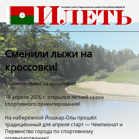
Сменили лыжи на
кроссовки!
Сменили лыжи на кроссовки!
19 апреля 2026 г. открылся летний сезон
спортивного ориентирования!
На набережной Йошкар‑Олы прошёл
традиционный для апреля старт — Чемпионат и
Первенство города по спортивному
ориентированию!