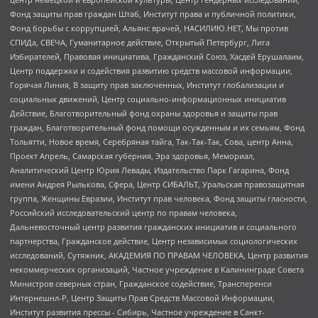
Фонд защиты прав граждан Штаб, Институт права и публичной политики,
Фонд борьбы с коррупцией, Альянс врачей, НАСИЛИЮ.НЕТ, Мы против
СПИДа, СВЕЧА, Гуманитарное действие, Открытый Петербург, Лига
Избирателей, Правовая инициатива, Гражданский Союз, Хасдей Ерушалаим,
Центр поддержки и содействия развитию средств массовой информации,
Горячая Линия, В защиту прав заключенных, Институт глобализации и
социальных движений, Центр социально-информационных инициатив
Действие, Благотворительный фонд охраны здоровья и защиты прав
граждан, Благотворительный фонд помощи осужденным и их семьям, Фонд
Тольятти, Новое время, Серебряная тайга, Так-Так-Так, Сова, центр Анна,
Проект Апрель, Самарская губерния, Эра здоровья, Мемориал,
Аналитический Центр Юрия Левады, Издательство Парк Гагарина, Фонд
имени Андрея Рылькова, Сфера, Центр СИБАЛЬТ, Уральская правозащитная
группа, Женщины Евразии, Институт прав человека, Фонд защиты гласности,
Российский исследовательский центр по правам человека,
Дальневосточный центр развития гражданских инициатив и социального
партнерства, Гражданское действие, Центр независимых социологических
исследований, Сутяжник, АКАДЕМИЯ ПО ПРАВАМ ЧЕЛОВЕКА, Центр развития
некоммерческих организаций, Частное учреждение в Калининграде Совета
Министров северных стран, Гражданское содействие, Трансперенси
Интернешнл-Р, Центр Защиты Прав Средств Массовой Информации,
Институт развития прессы - Сибирь, Частное учреждение в Санкт-