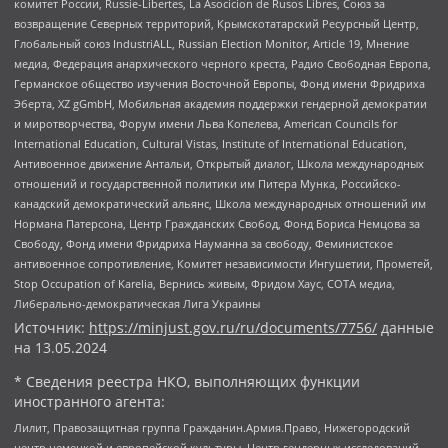
комитет России, Russie-Libertes, La Asocicion de Rusos Libres, Союз за
возвращение Северных территорий, Крымскотатарский Ресурсный Центр,
Глобальный союз IndustriALL, Russian Election Monitor, Article 19, Мнение
медиа, Федерация анархического черного креста, Радио Свободная Европа,
Германское общество изучения Восточной Европы, Фонд имени Фридриха
Эберта, XZ gGmbH, Мобильная академия поддержки гендерной демократии
и миротворчества, Форум имени Льва Копелева, American Councils for
International Education, Cultural Vistas, Institute of International Education,
Антивоенное движение Антальи, Открытый диалог, Школа международных
отношений и государственной политики им Питера Мунка, Российско-
канадский демократический альянс, Школа международных отношений им
Нормана Патерсона, Центр Гражданских Свобод, Фонд Бориса Немцова за
Свободу, Фонд имени Фридриха Науманна за свободу, Феминистское
антивоенное сопротивление, Комитет независимости Ингушетии, Прометей,
Stop Occupation of Karelia, Вернись живым, Фридом Хаус, СОТА медиа,
Либерально-демократическая Лига Украины
Источник:
https://minjust.gov.ru/ru/documents/7756/
данные
на
13.05.2024
* Сведения реестра НКО, выполняющих функции
иностранного агента:
Лилит, Правозащитная группа Гражданин.Армия.Право, Нижегородский
центр немецкой и европейской культуры, Центр гендерных исследований,