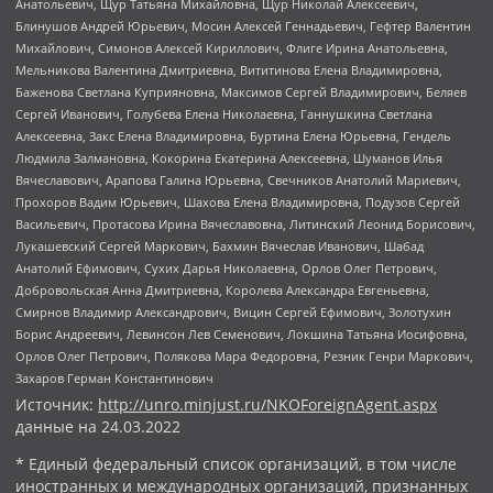
Анатольевич, Щур Татьяна Михайловна, Щур Николай Алексеевич,
Блинушов Андрей Юрьевич, Мосин Алексей Геннадьевич, Гефтер Валентин
Михайлович, Симонов Алексей Кириллович, Флиге Ирина Анатольевна,
Мельникова Валентина Дмитриевна, Вититинова Елена Владимировна,
Баженова Светлана Куприяновна, Максимов Сергей Владимирович, Беляев
Сергей Иванович, Голубева Елена Николаевна, Ганнушкина Светлана
Алексеевна, Закс Елена Владимировна, Буртина Елена Юрьевна, Гендель
Людмила Залмановна, Кокорина Екатерина Алексеевна, Шуманов Илья
Вячеславович, Арапова Галина Юрьевна, Свечников Анатолий Мариевич,
Прохоров Вадим Юрьевич, Шахова Елена Владимировна, Подузов Сергей
Васильевич, Протасова Ирина Вячеславовна, Литинский Леонид Борисович,
Лукашевский Сергей Маркович, Бахмин Вячеслав Иванович, Шабад
Анатолий Ефимович, Сухих Дарья Николаевна, Орлов Олег Петрович,
Добровольская Анна Дмитриевна, Королева Александра Евгеньевна,
Смирнов Владимир Александрович, Вицин Сергей Ефимович, Золотухин
Борис Андреевич, Левинсон Лев Семенович, Локшина Татьяна Иосифовна,
Орлов Олег Петрович, Полякова Мара Федоровна, Резник Генри Маркович,
Захаров Герман Константинович
Источник:
http://unro.minjust.ru/NKOForeignAgent.aspx
данные на
24.03.2022
* Единый федеральный список организаций, в том числе
иностранных и международных организаций, признанных