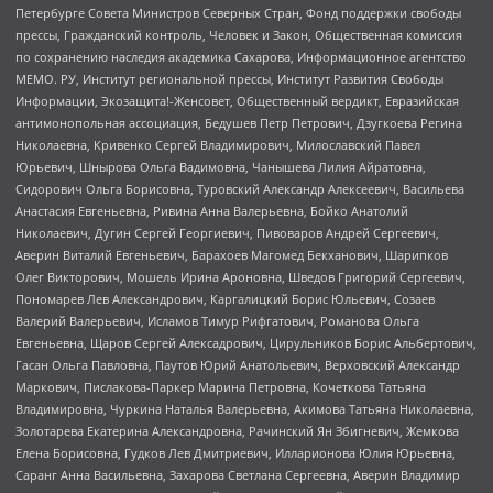
Петербурге Совета Министров Северных Стран, Фонд поддержки свободы
прессы, Гражданский контроль, Человек и Закон, Общественная комиссия
по сохранению наследия академика Сахарова, Информационное агентство
МЕМО. РУ, Институт региональной прессы, Институт Развития Свободы
Информации, Экозащита!-Женсовет, Общественный вердикт, Евразийская
антимонопольная ассоциация, Бедушев Петр Петрович, Дзугкоева Регина
Николаевна, Кривенко Сергей Владимирович, Милославский Павел
Юрьевич, Шнырова Ольга Вадимовна, Чанышева Лилия Айратовна,
Сидорович Ольга Борисовна, Туровский Александр Алексеевич, Васильева
Анастасия Евгеньевна, Ривина Анна Валерьевна, Бойко Анатолий
Николаевич, Дугин Сергей Георгиевич, Пивоваров Андрей Сергеевич,
Аверин Виталий Евгеньевич, Барахоев Магомед Бекханович, Шарипков
Олег Викторович, Мошель Ирина Ароновна, Шведов Григорий Сергеевич,
Пономарев Лев Александрович, Каргалицкий Борис Юльевич, Созаев
Валерий Валерьевич, Исламов Тимур Рифгатович, Романова Ольга
Евгеньевна, Щаров Сергей Алексадрович, Цирульников Борис Альбертович,
Гасан Ольга Павловна, Паутов Юрий Анатольевич, Верховский Александр
Маркович, Пислакова-Паркер Марина Петровна, Кочеткова Татьяна
Владимировна, Чуркина Наталья Валерьевна, Акимова Татьяна Николаевна,
Золотарева Екатерина Александровна, Рачинский Ян Збигневич, Жемкова
Елена Борисовна, Гудков Лев Дмитриевич, Илларионова Юлия Юрьевна,
Саранг Анна Васильевна, Захарова Светлана Сергеевна, Аверин Владимир