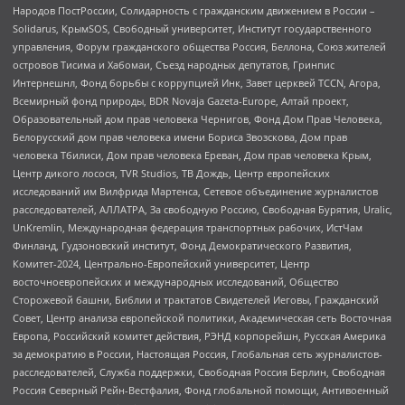
Народов ПостРоссии, Солидарность с гражданским движением в России –
Solidarus, КрымSOS, Свободный университет, Институт государственного
управления, Форум гражданского общества Россия, Беллона, Союз жителей
островов Тисима и Хабомаи, Съезд народных депутатов, Гринпис
Интернешнл, Фонд борьбы с коррупцией Инк, Завет церквей TCCN, Агора,
Всемирный фонд природы, BDR Novaja Gazeta-Europe, Алтай проект,
Образовательный дом прав человека Чернигов, Фонд Дом Прав Человека,
Белорусский дом прав человека имени Бориса Звозскова, Дом прав
человека Тбилиси, Дом прав человека Ереван, Дом прав человека Крым,
Центр дикого лосося, TVR Studios, ТВ Дождь, Центр европейских
исследований им Вилфрида Мартенса, Сетевое объединение журналистов
расследователей, АЛЛАТРА, За свободную Россию, Свободная Бурятия, Uralic,
UnKremlin, Международная федерация транспортных рабочих, ИстЧам
Финланд, Гудзоновский институт, Фонд Демократического Развития,
Комитет-2024, Центрально-Европейский университет, Центр
восточноевропейских и международных исследований, Общество
Сторожевой башни, Библии и трактатов Свидетелей Иеговы, Гражданский
Совет, Центр анализа европейской политики, Академическая сеть Восточная
Европа, Российский комитет действия, РЭНД корпорейшн, Русская Америка
за демократию в России, Настоящая Россия, Глобальная сеть журналистов-
расследователей, Служба поддержки, Свободная Россия Берлин, Свободная
Россия Северный Рейн-Вестфалия, Фонд глобальной помощи, Антивоенный