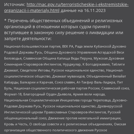
Источник:
http://nac.gov.ru/terroristicheskie-i-ekstremistskie-
organizacii-i-materialy.html
данные на
16.11.2023
* Перечень общественных объединений и религиозных
организаций в отношении которых судом принято
вступившее в законную силу решение о ликвидации или
запрете деятельности:
Национал-большевистская партия, ВЕК РА, Рада земли Кубанской Духовно
Родовой Державы Русь, Община Духовного Управления Асгардской Веси
Беловодья, Славянская Община Капища Веды Перуна, Мужская Духовная
Семинария Староверов-Инглингов, Нурджулар, К Богодержавию, Таблиги
Джамаат, Свидетели Иеговы, Русское национальное единство, Национал-
социалистическое общество, Джамаат мувахидов, Объединенный Вилайат
Кабарды, Балкарии и Карачая, Союз славян, Ат-Такфир Валь-Хиджра, Пит
Буль, Национал-социалистическая рабочая партия России, Славянский союз,
Формат-18, Благородный Орден Дьявола, Армия воли народа,
Национальная Социалистическая Инициатива города Череповца, Духовно-
Родовая Держава Русь, Русское национальное единство, Древнерусской
Инглистической церкви Православных Староверов-Инглингов, Русский
общенациональный союз, Движение против нелегальной иммиграции,
Кровь и Честь, О свободе совести и о религиозных объединениях, Омская
организация общественного политического движения Русское