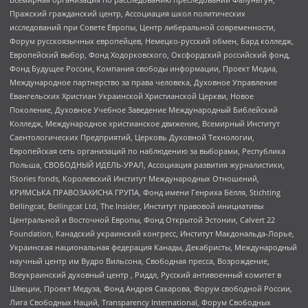
Пражский гражданский центр, Ассоциация школ политических
исследований при Совете Европы, Центр либеральной современности,
Форум русскоязычных европейцев, Немецко-русский обмен, Бард колледж,
Европейский выбор, Фонд Ходорковского, Оксфордский российский фонд,
Фонд Будущее России, Компания свободы информации, Проект Медиа,
Международное партнерство за права человека, Духовное Управление
Евангельских Христиан Украинской Христианской Церкви, Новое
Поколение, Духовное Учебное Заведение Международный Библейский
Колледж, Международное христианское движение, Всемирный Институт
Саентологических Предприятий, Церковь Духовной Технологии,
Европейская сеть организаций по наблюдению за выборами, Республика
Польша, СВОБОДНЫЙ ИДЕЛЬ-УРАЛ, Ассоциация развития журналистики,
IStories fonds, Королевский Институт Международных Отношений,
КРИМСЬКА ПРАВОЗАХИСНА ГРУПА, Фонд имени Генриха Бёлля, Stichting
Bellingcat, Bellingcat Ltd, The Insider, Институт правовой инициативы
Центральной и Восточной Европы, Фонд Открытой Эстонии, Calvert 22
Foundation, Канадский украинский конгресс, Институт Макдональда-Лорье,
Украинская национальная федерация Канады, Декабристы, Международный
научный центр им Вудро Вильсона, Свободная пресса, Возрождение,
Всеукраинский духовный центр , Риддл, Русский антивоенный комитет в
Швеции, Проект Медуза, Фонд Андрея Сахарова, Форум свободной России,
Лига Свободных Наций, Transparеncy International, Форум Свободных