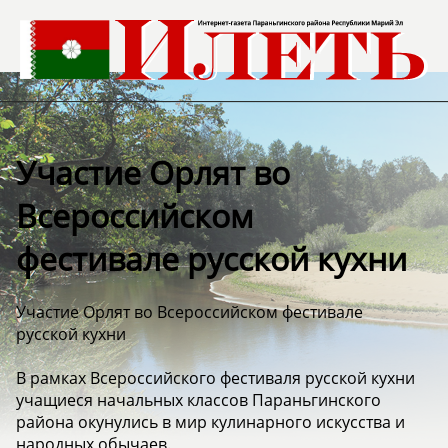
Участие Орлят во
Всероссийском
фестивале русской кухни
Участие Орлят во Всероссийском фестивале
русской кухни
В рамках Всероссийского фестиваля русской кухни
учащиеся начальных классов Параньгинского
района окунулись в мир кулинарного искусства и
народных обычаев.