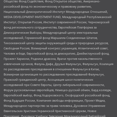
Общество Фонд Содействия, Фонд Открытое общество, Американо-
российский фонд по экономическому и правовому развитию,
Национальный Демократический Институт Международных Отношений,
MEDIA DEVELOPMENT INVESTMENT FUND, Международный Республиканский
Институт, Открытая Россия, Институт современной России, Черноморский
фонд регионального сотрудничества, Европейская Платформа за
Демократические Выборы, Международный центр электоральных
исследований, Германский фонд Маршалла Соединенных Штатов,
Тихоокеанский центр защиты окружающей среды и природных ресурсов,
Свободная Россия, Всемирный конгресс украинцев, Атлантический совет,
Человек в беде, Европейский фонд за демократию, Джеймстаунский фонд,
Прожект Хармони, Родники дракона, Врачи против насильственного
извлечения органов, Фалунь Дафа, Друзья Фалуньгун, Фалуньгун, Коалиция
по расследованию преследования в отношении Фалуньгун в Китае,
Всемирная организация по расследованию преследований Фалуньгун,
Пражский гражданский центр, Ассоциация школ политических
исследований при Совете Европы, Центр либеральной современности,
Форум русскоязычных европейцев, Немецко-русский обмен, Бард колледж,
Европейский выбор, Фонд Ходорковского, Оксфордский российский фонд,
Фонд Будущее России, Компания свободы информации, Проект Медиа,
Международное партнерство за права человека, Духовное Управление
Евангельских Христиан Украинской Христианской Церкви, Новое
Поколение, Духовное Учебное Заведение Международный Библейский