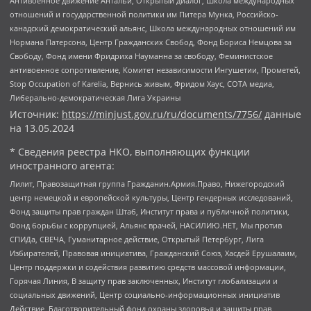
Антивоенное движение Антальи, Открытый диалог, Школа международных
отношений и государственной политики им Питера Мунка, Российско-
канадский демократический альянс, Школа международных отношений им
Нормана Патерсона, Центр Гражданских Свобод, Фонд Бориса Немцова за
Свободу, Фонд имени Фридриха Науманна за свободу, Феминистское
антивоенное сопротивление, Комитет независимости Ингушетии, Прометей,
Stop Occupation of Karelia, Вернись живым, Фридом Хаус, СОТА медиа,
Либерально-демократическая Лига Украины
Источник:
https://minjust.gov.ru/ru/documents/7756/
данные
на
13.05.2024
* Сведения реестра НКО, выполняющих функции
иностранного агента:
Лилит, Правозащитная группа Гражданин.Армия.Право, Нижегородский
центр немецкой и европейской культуры, Центр гендерных исследований,
Фонд защиты прав граждан Штаб, Институт права и публичной политики,
Фонд борьбы с коррупцией, Альянс врачей, НАСИЛИЮ.НЕТ, Мы против
СПИДа, СВЕЧА, Гуманитарное действие, Открытый Петербург, Лига
Избирателей, Правовая инициатива, Гражданский Союз, Хасдей Ерушалаим,
Центр поддержки и содействия развитию средств массовой информации,
Горячая Линия, В защиту прав заключенных, Институт глобализации и
социальных движений, Центр социально-информационных инициатив
Действие, Благотворительный фонд охраны здоровья и защиты прав