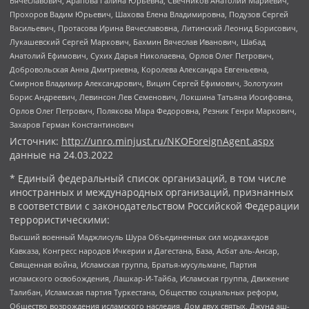
Вячеславович, Арапова Галина Юрьевна, Свечников Анатолий Мариевич,
Прохоров Вадим Юрьевич, Шахова Елена Владимировна, Подузов Сергей
Васильевич, Протасова Ирина Вячеславовна, Литинский Леонид Борисович,
Лукашевский Сергей Маркович, Бахмин Вячеслав Иванович, Шабад
Анатолий Ефимович, Сухих Дарья Николаевна, Орлов Олег Петрович,
Добровольская Анна Дмитриевна, Королева Александра Евгеньевна,
Смирнов Владимир Александрович, Вицин Сергей Ефимович, Золотухин
Борис Андреевич, Левинсон Лев Семенович, Локшина Татьяна Иосифовна,
Орлов Олег Петрович, Полякова Мара Федоровна, Резник Генри Маркович,
Захаров Герман Константинович
Источник:
http://unro.minjust.ru/NKOForeignAgent.aspx
данные на
24.03.2022
* Единый федеральный список организаций, в том числе
иностранных и международных организаций, признанных
в соответствии с законодательством Российской Федерации
террористическими:
Высший военный Маджлисуль Шура Объединенных сил моджахедов
Кавказа, Конгресс народов Ичкерии и Дагестана, База, Асбат аль-Ансар,
Священная война, Исламская группа, Братья-мусульмане, Партия
исламского освобождения, Лашкар-И-Тайба, Исламская группа, Движение
Талибан, Исламская партия Туркестана, Общество социальных реформ,
Общество возрождения исламского наследия, Дом двух святых, Джунд аш-