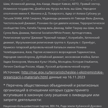
Шам, Исламский джихад, Аль-Каида, Имарат Кавказ, АБТО, Правый сектор,
Исламское государство, Джабха аль-Нусра ли-Ахль аш-Шам, Народное
ополчение имени К. Минина и Д. Пожарского, Аджр от Аллаха Субхану уа
Тагьаля SHAM, АУМ Синрике, Муджахеды джамаата Ат-Тавхида Валь-Джихад,
Чистопольский Джамаат, Рохнамо ба суи давлати исломи, Террористическое
сообщество Сеть, Катиба Таухид валь-Джихад, Хайят Тахрир аш-Шам, Ахлю
Сунна Валь Джамаа, National Socialism/White Power, Артподготовка,
Религиозная группа “Джамаат “Красный пахарь”, Колумбайн, Хатлонский
джамаат, Мусульманская религиозная группа п. Кушкуль г. Оренбург,
Крымско-татарский добровольческий батальон имени Номана
Челебиджихана, Азов, Партия исламского возрождения Таджикистана,
Народная самооборона, Дуббайский джамаат, московская ячейка, Батал-
Хаджи Белхороев, Маньяки Культ Убийц, Молодёжь Которая Улыбается,
Легион Свобода России, Айдар, Русский добровольческий корпус
Источник:
http://nac.gov.ru/terroristicheskie-i-ekstremistskie-
organizacii-i-materialy.html
данные на
16.11.2023
* Перечень общественных объединений и религиозных
организаций в отношении которых судом принято
вступившее в законную силу решение о ликвидации или
запрете деятельности:
Национал-большевистская партия, ВЕК РА, Рада земли Кубанской Духовно