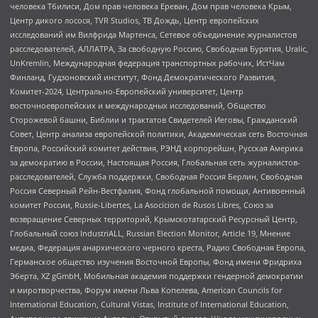
человека Тбилиси, Дом прав человека Ереван, Дом прав человека Крым,
Центр дикого лосося, TVR Studios, ТВ Дождь, Центр европейских
исследований им Вилфрида Мартенса, Сетевое объединение журналистов
расследователей, АЛЛАТРА, За свободную Россию, Свободная Бурятия, Uralic,
UnKremlin, Международная федерация транспортных рабочих, ИстЧам
Финланд, Гудзоновский институт, Фонд Демократического Развития,
Комитет-2024, Центрально-Европейский университет, Центр
восточноевропейских и международных исследований, Общество
Сторожевой башни, Библии и трактатов Свидетелей Иеговы, Гражданский
Совет, Центр анализа европейской политики, Академическая сеть Восточная
Европа, Российский комитет действия, РЭНД корпорейшн, Русская Америка
за демократию в России, Настоящая Россия, Глобальная сеть журналистов-
расследователей, Служба поддержки, Свободная Россия Берлин, Свободная
Россия Северный Рейн-Вестфалия, Фонд глобальной помощи, Антивоенный
комитет России, Russie-Libertes, La Asocicion de Rusos Libres, Союз за
возвращение Северных территорий, Крымскотатарский Ресурсный Центр,
Глобальный союз IndustriALL, Russian Election Monitor, Article 19, Мнение
медиа, Федерация анархического черного креста, Радио Свободная Европа,
Германское общество изучения Восточной Европы, Фонд имени Фридриха
Эберта, XZ gGmbH, Мобильная академия поддержки гендерной демократии
и миротворчества, Форум имени Льва Копелева, American Councils for
International Education, Cultural Vistas, Institute of International Education,