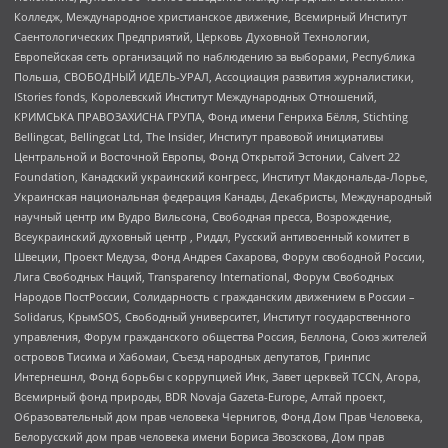
Колледж, Международное христианское движение, Всемирный Институт
Саентологических Предприятий, Церковь Духовной Технологии,
Европейская сеть организаций по наблюдению за выборами, Республика
Польша, СВОБОДНЫЙ ИДЕЛЬ-УРАЛ, Ассоциация развития журналистики,
IStories fonds, Королевский Институт Международных Отношений,
КРИМСЬКА ПРАВОЗАХИСНА ГРУПА, Фонд имени Генриха Бёлля, Stichting
Bellingcat, Bellingcat Ltd, The Insider, Институт правовой инициативы
Центральной и Восточной Европы, Фонд Открытой Эстонии, Calvert 22
Foundation, Канадский украинский конгресс, Институт Макдональда-Лорье,
Украинская национальная федерация Канады, Декабристы, Международный
научный центр им Вудро Вильсона, Свободная пресса, Возрождение,
Всеукраинский духовный центр , Риддл, Русский антивоенный комитет в
Швеции, Проект Медуза, Фонд Андрея Сахарова, Форум свободной России,
Лига Свободных Наций, Transparеncy International, Форум Свободных
Народов ПостРоссии, Солидарность с гражданским движением в России –
Solidarus, КрымSOS, Свободный университет, Институт государственного
управления, Форум гражданского общества Россия, Беллона, Союз жителей
островов Тисима и Хабомаи, Съезд народных депутатов, Гринпис
Интернешнл, Фонд борьбы с коррупцией Инк, Завет церквей TCCN, Агора,
Всемирный фонд природы, BDR Novaja Gazeta-Europe, Алтай проект,
Образовательный дом прав человека Чернигов, Фонд Дом Прав Человека,
Белорусский дом прав человека имени Бориса Звозскова, Дом прав