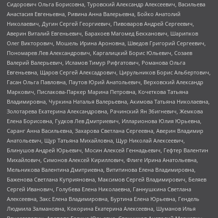
Сидорович Ольга Борисовна, Туровский Александр Алексеевич, Васильева
Анастасия Евгеньевна, Ривина Анна Валерьевна, Бойко Анатолий
Николаевич, Дугин Сергей Георгиевич, Пивоваров Андрей Сергеевич,
Аверин Виталий Евгеньевич, Барахоев Магомед Бекханович, Шарипков
Олег Викторович, Мошель Ирина Ароновна, Шведов Григорий Сергеевич,
Пономарев Лев Александрович, Каргалицкий Борис Юльевич, Созаев
Валерий Валерьевич, Исламов Тимур Рифгатович, Романова Ольга
Евгеньевна, Щаров Сергей Алексадрович, Цирульников Борис Альбертович,
Гасан Ольга Павловна, Паутов Юрий Анатольевич, Верховский Александр
Маркович, Пислакова-Паркер Марина Петровна, Кочеткова Татьяна
Владимировна, Чуркина Наталья Валерьевна, Акимова Татьяна Николаевна,
Золотарева Екатерина Александровна, Рачинский Ян Збигневич, Жемкова
Елена Борисовна, Гудков Лев Дмитриевич, Илларионова Юлия Юрьевна,
Саранг Анна Васильевна, Захарова Светлана Сергеевна, Аверин Владимир
Анатольевич, Щур Татьяна Михайловна, Щур Николай Алексеевич,
Блинушов Андрей Юрьевич, Мосин Алексей Геннадьевич, Гефтер Валентин
Михайлович, Симонов Алексей Кириллович, Флиге Ирина Анатольевна,
Мельникова Валентина Дмитриевна, Вититинова Елена Владимировна,
Баженова Светлана Куприяновна, Максимов Сергей Владимирович, Беляев
Сергей Иванович, Голубева Елена Николаевна, Ганнушкина Светлана
Алексеевна, Закс Елена Владимировна, Буртина Елена Юрьевна, Гендель
Людмила Залмановна, Кокорина Екатерина Алексеевна, Шуманов Илья