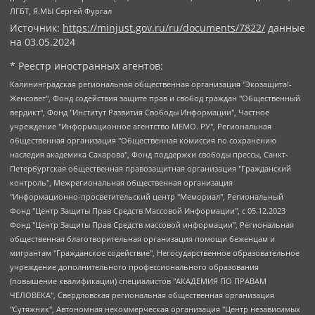
ЛГБТ, Я.МЫ Сергей Фургал
Источник:
https://minjust.gov.ru/ru/documents/7822/
данные
на
03.05.2024
* Реестр иностранных агентов:
Калининградская региональная общественная организация "Экозащита!-Женсовет", Фонд содействия защите прав и свобод граждан "Общественный вердикт", Фонд "Институт Развития Свободы Информации", Частное учреждение "Информационное агентство МЕМО. РУ", Региональная общественная организация "Общественная комиссия по сохранению наследия академика Сахарова", Фонд поддержки свободы прессы, Санкт-Петербургская общественная правозащитная организация "Гражданский контроль", Межрегиональная общественная организация "Информационно-просветительский центр "Мемориал", Региональный Фонд "Центр Защиты Прав Средств Массовой Информации", с 05.12.2023 Фонд "Центр Защиты Прав Средств массовой информации", Региональная общественная благотворительная организация помощи беженцам и мигрантам "Гражданское содействие", Негосударственное образовательное учреждение дополнительного профессионального образования (повышение квалификации) специалистов "АКАДЕМИЯ ПО ПРАВАМ ЧЕЛОВЕКА", Свердловская региональная общественная организация "Сутяжник", Автономная некоммерческая организация "Центр независимых социологических исследований", Союз общественных объединений "Российский исследовательский центр по правам человека", Региональное общественное учреждение научно-информационный центр "МЕМОРИАЛ", Некоммерческая организация "Фонд защиты гласности", Автономная некоммерческая организация "Институт прав человека", Городская общественная организация "Екатеринбургское общество "МЕМОРИАЛ", Городская общественная организация "Рязанское историко-просветительское и правозащитное общество "Мемориал" (Рязанский Мемориал), Челябинский региональный орган общественной самодеятельности – женское общественное объединение "Женщины Евразии", Челябинский региональный орган общественной самодеятельности "Уральская правозащитная группа", Фонд содействия защите здоровья и социальной справедливости имени Андрея Рылькова, Автономная Некоммерческая Организация "Аналитический Центр Юрия Левады", Автономная некоммерческая организация социальной поддержки населения "Проект Апрель", Региональная общественная организация помощи женщинам и детям, находящимся в кризисной ситуации "Информационно-методический центр "Анна", Фонд содействия развитию массовых коммуникаций и правовому просвещению "Так-так-Так", Фонд содействия устойчивому развитию "Серебряная тайга", Свердловский региональный общественный фонд социальных проектов "Новое время", "Idel.Реалии", Кавказ.Реалии, Крым.Реалии, Телеканал Настоящее Время, Татаро-башкирская служба Радио Свобода (Azatliq Radiosi), Радио Свободная Европа/Радио Свобода (PCE/PC), "Сибирь.Реалии", "Фактограф", Благотворительный фонд помощи осужденным и их семьям, Автономная некоммерческая организация "Институт глобализации и социальных движений", Фонд "В защиту прав заключенных", Частное учреждение "Центр поддержки и содействия развитию средств массовой информации", Пензенский региональный общественный благотворительный фонд "Гражданский союз", "Север.Реалии", Некоммерческая организация Фонд "Правовая инициатива", Общество с ограниченной ответственностью "Радио Свободная Европа/Радио Свобода", Чешское информационное агентство "MEDIUM-ORIENT", Красноярская региональная общественная организация "Мы против СПИДа", Камалягин Денис Николаевич, Маркелов Сергей Евгеньевич, Пономарев Лев Александрович, Савицкая Людмила Алексеевна, Автономная некоммерческая организация "Центр по работе с проблемой насилия "НАСИЛИЮ.НЕТ", Межрегиональный профессиональный союз работников здравоохранения "Альянс врачей", Юридическое лицо, зарегистрированное в Латвийской Республике, SIA "Medusa Project" (регистрационный номер 40103797863, дата регистрации 10.06.2014), Некоммерческая организация "Фонд по борьбе с коррупцией", Автономная некоммерческая организация "Институт права и публичной политики", Баданин Роман Сергеевич, Гликин Максим Александрович, Железнова Мария Михайловна, Лукьянова Юлия Сергеевна, Маетная Елизавета Витальевна, Маняхин Петр Борисович, Чуракова Ольга Владимировна, Ярош Юлия Петровна, Юридическое лицо "The Insider SIA", зарегистрированное в Риге, Латвийская Республика (дата регистрации 26.06.2015), являющееся администратором доменного имени интернет-издания "The Insider SIA", https://theins.ru, Постернак Алексей Евгеньевич, Рубин Михаил Аркадьевич, Анин Роман Александрович, Юридическое лицо Istories fonds, зарегистрированное в Латвийской Республике (регистрационный номер 50008295751, дата регистрации 24.02.2020), Великовский Дмитрий Александрович, Долинина Ирина Николаевна, Мароховская Алеся Алексеевна, Шлейнов Роман Юрьевич, Шмагун Олеся Валентиновна, Общество с ограниченной ответственностью "Альтаир 2021", Общество с ограниченной ответственностью "Вега 2021", Общество с ограниченной ответственностью "Главный редактор 2021", Общество с ограниченной ответственностью "Ромашки монолит", Важенков Артем Валерьевич, Ивановская областная общественная организация "Центр гендерных исследований", Гурман Юрий Альбертович, Медиапроект "ОВД-Инфо", Егоров Владимир Владимирович, Жилинский Владимир Александрович, Общество с ограниченной ответственностью "ЗП", Иванова София Юрьевна, Карезина Инна Павловна, Кильтау Екатерина Викторовна, Петров Алексей Викторович, Пискунов Сергей Евгеньевич, Смирнов Сергей Сергеевич, Тихонов Михаил Сергеевич, Общество с ограниченной ответственностью "ЖУРНАЛИСТ-ИНОСТРАННЫЙ АГЕНТ", Арапова Галина Юрьевна, Вольтская Татьяна Анатольевна, Американская компания "Mason G.E.S. Anonymous Foundation" (США), являющаяся владельцем интернет-издания https://mnews.world/, Компания "Stichting Bellingcat", зарегистрированная в Нидерландах (дата регистрации 11.07.2018), Захаров Андрей Вячеславович, Клепиковская Екатерина Дмитриевна, Общество с ограниченной ответственностью "МЕМО", Перл Роман Александрович, Симонов Евгений Алексеевич, Соловьева Елена Анатольевна, Сотников Даниил Владимирович, Сурначева Елизавета Дмитриевна, Автономная некоммерческая организация по защите прав человека и информированию населения "Якутия – Наше Мнение", Общество с ограниченной ответственностью "Москоу диджитал медиа", с 26.01.2023 Общество с ограниченной ответственностью "Чайка Белые сады", Ветошкина Валерия Валерьевна, Заговора Максим Александрович, Межрегиональное общественное движение "Российская ЛГБТ - сеть", Оленичев Максим Владимирович, Павлов Иван Юрьевич, Скворцова Елена Сергеевна, Общество с ограниченной ответственностью "Как бы инагент", Кочетков Игорь Викторович, Общество с ограниченной ответственностью "Честные выборы", Еланчик Олег Александрович, Общество с ограниченной ответственностью "Нобелевский призыв", Гималова Регина Эмилевна, Григорьев Андрей Валерьевич, Григорьева Алина Александровна, Ассоциация по содействию защите прав призывников, альтернативнослужащих и военнослужащих "Правозащитная группа "Гражданин.Армия.Право", Хисамова Регина Фаритовна, Автономная некоммерческая организация по реализации социально-правовых программ "Лилит", Дальневосточное общественное движение "Маяк", Санкт-Петербургская ЛГБТ-инициативная группа "Выход", Инициативная группа ЛГБТ+ "Реверс", Алексеев Андрей Викторович, Бекбулатова Таисия Львовна, Беляев Иван Михайлович, Владыкина Елена Сергеевна, Гельман Марат Александрович, Никульшина Вероника Юрьевна, Толоконникова Надежда Андреевна, Шендерович Виктор Анатольевич, Общество с ограниченной ответственностью "Данное сообщение", Общество с ограниченной ответственностью Издательский дом "Новая глава", Айнбиндер Александра Александровна, Московский комьюнити-центр для ЛГБТ+инициатив, Благотворительный фонд развития филантропии, Deutsche Welle (Германия, Kurt-Schumacher-Strasse 3, 53113 Bonn), Борзунова Мария Михайловна, Воробьев Виктор Викторович, Голубева Анна Львовна, Константинова Алла Михайловна, Малкова Ирина Владимировна, Мурадов Мурад Абдулгалимович, Осетинская Елизавета Николаевна, Понасенков Евгений Николаевич, Ганапольский Матвей Юрьевич, Киселев Евгений Алексеевич, Борухович Ирина Григорьевна, Дремин Иван Тимофеевич, Дубровский Дмитрий Викторович, Красноярская региональная общественная организация поддержки и развития альтернативных образовательных технологий и межкультурных коммуникаций "ИНТЕРРА", Маяковская Екатерина Алексеевна, Фейгин Марк Захарович, Филимонов Андрей Викторович, Дзугкоева Регина Николаевна, Доброхотов Роман Александрович, Дудь Юрий Александрович, Елкин Сергей Владимирович, Кругликов Кирилл Игоревич, Сабунаева Мария Леонидовна, Семенов Алексей Владимирович, Шаинян Карен Багратович, Шульман Екатерина Михайловна, Асафьев Артур Валерьевич, Вахштайн Виктор Семенович, Венедиктов Алексей Алексеевич, Лушникова Екатерина Евгеньевна, Волков Леонид Михайлович, Невзоров Александр Глебович, Пархоменко Сергей Борисович, Сироткин Ярослав Николаевич, Кара-Мурза Владимир Владимирович, Баранова Наталья Владимировна, Гозман Леонид Яковлевич, Кагарлицкий Борис Юльевич, Климарев Михаил Валерьевич, Милов Владимир Станиславович, Автономная некоммерческая организация Краснодарский центр современного искусства "Типография", Моргенштерн Алишер Тагирович, Соболь Любовь Эдуардовна, Общество с ограниченной ответственностью "ЛИЗА НОРМ", Каспаров Гарри Кимович, Ходорковский Михаил Борисович, Общество с ограниченной ответственностью "Апрельские тезисы", Данилович Ирина Брониславовна, Кашин Олег Владимирович, Петров Николай Владимирович, Пивоваров Алексей Владимирович, Соколов Михаил Владимирович, Цветкова Юлия Владимировна, Чичваркин Евгений Александрович, Комитет против пыток/Команда против пыток, Общество с ограниченной ответственностью "Первый научный", Общество с ограниченной ответственностью "Вертолет и ко", Белоцерковская Вероника Борисовна, Кац Максим Евгеньевич, Лазарева Татьяна Юрьевна, Шаведдинов Руслан Табризович, Яшин Илья Валерьевич, Общество с ограниченной ответственностью "Иноагент ААВ", Алешковский Дмитрий Петрович, Альбац Евгения Марковна, Быков Дмитрий Львович, Галямина Юлия Евгеньевна, Лойко Сергей Леонидович, Мартынов Кирилл Константинович, Медведев Сергей Александрович, Крашенинников Федор Геннадиевич, Гордеева Катерина Вл