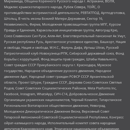
Мирмамеда, Община Коренного Русского народа г. Астрахани, ВОЛЯ,
Меджлис крымскотатарского народа, Рубеж Севера, ТОЙС, О
противодействии экстремистской деятельности, РЕВТАТПОД, Артподготовка,
Штольц, В честь иконы Божией Матери Державная, Сектор 16,
Независимость, Фирма, Молодежная правозащитная группа МПГ, Курсом
Правды и Единения, Каракольская инициативная группа, Автоград Крю,
Союз Славянских Сил Руси, Алля-Аят, Благотворительный пансионат Ак Умут,
Русская республика Русь, Арестантское уголовное единство, Башкорт, Нация
и свобода, Нация и свобода, W.H.С., Фалунь Дафа, Иртыш Ultras, Русский
Патриотический клуб-Новокузнецк/РПК, Сибирский державный союз, Фонд
борьбы с коррупцией, Фонд защиты прав граждан, Штабы Навального,
Совет граждан СССР Прикубанского округа г. Краснодара, Мужское
государство, Народное объединение русского движения, Народное
движение Адат, Народный совет граждан РСФСР СССР Архангельской
области, Проект Штурм, Граждане СССР, Держава Союз Советских Светлых
Родов, Совет Советских Социалистических Районов, Meta Platforms Inc,
Facebook, Instagram, WhatsApp, СИЧ-С14, Добровольческое Движение
Организации украинских националистов, Черный Комитет, Татарстанское
Региональное Всетатарское общественное движение, Невоград,
Молодежное Демократическое Движение Весна, Верховный Совет
Татарской Автономной Советской Социалистической Республики, Конгресс
ойрат-калмыцкого народа, Исполнительный комитет совета народных
депутатов Красноярского края, Этническое национальное объединение,