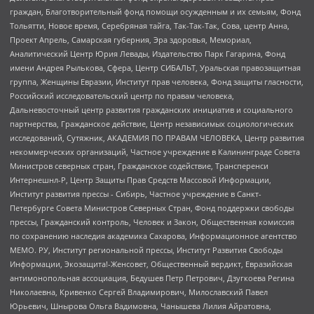
граждан, Благотворительный фонд помощи осужденным и их семьям, Фонд
Тольятти, Новое время, Серебряная тайга, Так-Так-Так, Сова, центр Анна,
Проект Апрель, Самарская губерния, Эра здоровья, Мемориал,
Аналитический Центр Юрия Левады, Издательство Парк Гагарина, Фонд
имени Андрея Рылькова, Сфера, Центр СИБАЛЬТ, Уральская правозащитная
группа, Женщины Евразии, Институт прав человека, Фонд защиты гласности,
Российский исследовательский центр по правам человека,
Дальневосточный центр развития гражданских инициатив и социального
партнерства, Гражданское действие, Центр независимых социологических
исследований, Сутяжник, АКАДЕМИЯ ПО ПРАВАМ ЧЕЛОВЕКА, Центр развития
некоммерческих организаций, Частное учреждение в Калининграде Совета
Министров северных стран, Гражданское содействие, Трансперенси
Интернешнл-Р, Центр Защиты Прав Средств Массовой Информации,
Институт развития прессы - Сибирь, Частное учреждение в Санкт-
Петербурге Совета Министров Северных Стран, Фонд поддержки свободы
прессы, Гражданский контроль, Человек и Закон, Общественная комиссия
по сохранению наследия академика Сахарова, Информационное агентство
МЕМО. РУ, Институт региональной прессы, Институт Развития Свободы
Информации, Экозащита!-Женсовет, Общественный вердикт, Евразийская
антимонопольная ассоциация, Бедушев Петр Петрович, Дзугкоева Регина
Николаевна, Кривенко Сергей Владимирович, Милославский Павел
Юрьевич, Шнырова Ольга Вадимовна, Чанышева Лилия Айратовна,