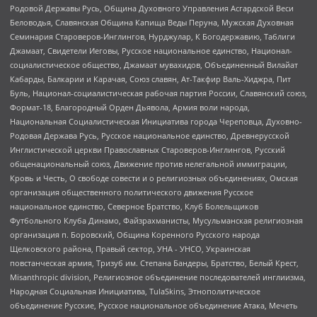
Родовой Державы Русь, Община Духовного Управления Асгардской Веси
Беловодья, Славянская Община Капища Веды Перуна, Мужская Духовная
Семинария Староверов-Инглингов, Нурджулар, К Богодержавию, Таблиги
Джамаат, Свидетели Иеговы, Русское национальное единство, Национал-
социалистическое общество, Джамаат мувахидов, Объединенный Вилайат
Кабарды, Балкарии и Карачая, Союз славян, Ат-Такфир Валь-Хиджра, Пит
Буль, Национал-социалистическая рабочая партия России, Славянский союз,
Формат-18, Благородный Орден Дьявола, Армия воли народа,
Национальная Социалистическая Инициатива города Череповца, Духовно-
Родовая Держава Русь, Русское национальное единство, Древнерусской
Инглистической церкви Православных Староверов-Инглингов, Русский
общенациональный союз, Движение против нелегальной иммиграции,
Кровь и Честь, О свободе совести и о религиозных объединениях, Омская
организация общественного политического движения Русское
национальное единство, Северное Братство, Клуб Болельщиков
Футбольного Клуба Динамо, Файзрахманисты, Мусульманская религиозная
организация п. Боровский, Община Коренного Русского народа
Щелковского района, Правый сектор, УНА - УНСО, Украинская
повстанческая армия, Тризуб им. Степана Бандеры, Братство, Белый Крест,
Misanthropic division, Религиозное объединение последователей инглиизма,
Народная Социальная Инициатива, TulaSkins, Этнополитическое
объединение Русские, Русское национальное объединение Атака, Мечеть