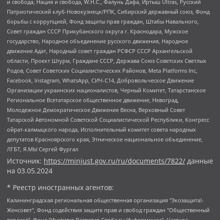
и свобода, Нация и свобода, W.H.С., Фалунь Дафа, Иртыш Ultras, Русский
Патриотический клуб-Новокузнецк/РПК, Сибирский державный союз, Фонд
борьбы с коррупцией, Фонд защиты прав граждан, Штабы Навального,
Совет граждан СССР Прикубанского округа г. Краснодара, Мужское
государство, Народное объединение русского движения, Народное
движение Адат, Народный совет граждан РСФСР СССР Архангельской
области, Проект Штурм, Граждане СССР, Держава Союз Советских Светлых
Родов, Совет Советских Социалистических Районов, Meta Platforms Inc,
Facebook, Instagram, WhatsApp, СИЧ-С14, Добровольческое Движение
Организации украинских националистов, Черный Комитет, Татарстанское
Региональное Всетатарское общественное движение, Невоград,
Молодежное Демократическое Движение Весна, Верховный Совет
Татарской Автономной Советской Социалистической Республики, Конгресс
ойрат-калмыцкого народа, Исполнительный комитет совета народных
депутатов Красноярского края, Этническое национальное объединение,
ЛГБТ, Я.МЫ Сергей Фургал
Источник:
https://minjust.gov.ru/ru/documents/7822/
данные
на
03.05.2024
* Реестр иностранных агентов:
Калининградская региональная общественная организация "Экозащита!-Женсовет", Фонд содействия защите прав и свобод граждан "Общественный вердикт", Фонд "Институт Развития Свободы Информации", Частное учреждение "Информационное агентство МЕМО. РУ", Региональная общественная организация "Общественная комиссия по сохранению наследия академика Сахарова", Фонд поддержки свободы прессы, Санкт-Петербургская общественная правозащитная организация "Гражданский контроль", Межрегиональная общественная организация "Информационно-просветительский центр "Мемориал", Региональный Фонд "Центр Защиты Прав Средств Массовой Информации", с 05.12.2023 Фонд "Центр Защиты Прав Средств массовой информации", Региональная общественная благотворительная организация помощи беженцам и мигрантам "Гражданское содействие", Негосударственное образовательное учреждение дополнительного профессионального образования (повышение квалификации) специалистов "АКАДЕМИЯ ПО ПРАВАМ ЧЕЛОВЕКА", Свердловская региональная общественная организация "Сутяжник", Автономная некоммерческая организация "Центр независимых социологических исследований", Союз общественных объединений "Российский исследовательский центр по правам человека", Региональное общественное учреждение научно-информационный центр "МЕМОРИАЛ", Некоммерческая организация "Фонд защиты гласности", Автономная некоммерческая организация "Институт прав человека", Городская общественная организация "Екатеринбургское общество "МЕМОРИАЛ", Городская общественная организация "Рязанское историко-просветительское и правозащитное общество "Мемориал" (Рязанский Мемориал), Челябинский региональный орган общественной самодеятельности – женское общественное объединение "Женщины Евразии", Челябинский региональный орган общественной самодеятельности "Уральская правозащитная группа", Фонд содействия защите здоровья и социальной справедливости имени Андрея Рылькова, Автономная Некоммерческая Организация "Аналитический Центр Юрия Левады", Автономная некоммерческая организация социальной поддержки населения "Проект Апрель", Региональная общественная организация помощи женщинам и детям, находящимся в кризисной ситуации "Информационно-методический центр "Анна", Фонд содействия развитию массовых коммуникаций и правовому просвещению "Так-так-Так", Фонд содействия устойчивому развитию "Серебряная тайга", Свердловский региональный общественный фонд социальных проектов "Новое время", "Idel.Реалии", Кавказ.Реалии, Крым.Реалии, Телеканал Настоящее Время, Татаро-башкирская служба Радио Свобода (Azatliq Radiosi), Радио Свободная Европа/Радио Свобода (PCE/PC), "Сибирь.Реалии", "Фактограф", Благотворительный фонд помощи осужденным и их семьям, Автономная некоммерческая организация "Институт глобализации и социальных движений", Фонд "В защиту прав заключенных", Частное учреждение "Центр поддержки и содействия развитию средств массовой информации", Пензенский региональный общественный благотворительный фонд "Гражданский союз", "Север.Реалии", Некоммерческая организация Фонд "Правовая инициатива", Общество с ограниченной ответственностью "Радио Свободная Европа/Радио Свобода", Чешское информационное агентство "MEDIUM-ORIENT", Красноярская региональная общественная организация "Мы против СПИДа", Камалягин Денис Николаевич, Маркелов Сергей Евгеньевич, Пономарев Лев Александрович, Савицкая Людмила Алексеевна, Автономная некоммерческая организация "Центр по работе с проблемой насилия "НАСИЛИЮ.НЕТ", Межрегиональный профессиональный союз работников здравоохранения "Альянс врачей", Юридическое лицо, зарегистрированное в Латвийской Республике, SIA "Medusa Project" (регистрационный номер 40103797863, дата регистрации 10.06.2014), Некоммерческая организация "Фонд по борьбе с коррупцией", Автономная некоммерческая организация "Институт права и публичной политики", Баданин Роман Сергеевич, Гликин Максим Александрович, Железнова Мария Михайловна, Лукьянова Юлия Сергеевна, Маетная Елизавета Витальевна, Маняхин Петр Борисович, Чуракова Ольга Владимировна, Ярош Юлия Петровна, Юридическое лицо "The Insider SIA", зарегистрированное в Риге, Латвийская Республика (дата регистрации 26.06.2015), являющееся администратором доменного имени интернет-издания "The Insider SIA", https://theins.ru, Постернак Алексей Евгеньевич, Рубин Михаил Аркадьевич, Анин Роман Александрович, Юридическое лицо Istories fonds, зарегистрированное в Латвийской Республике (регистрационный номер 50008295751, дата регистрации 24.02.2020), Великовский Дмитрий Александрович, Долинина Ирина Николаевна, Мароховская Алеся Алексеевна, Шлейнов Роман Юрьевич, Шмагун Олеся Валентиновна, Общество с ограниченной ответственностью "Альтаир 2021", Общество с ограниченной ответственностью "Вега 2021", Общество с ограниченной ответственностью "Главный редактор 2021", Общество с ограниченной ответственностью "Ромашки монолит", Важенков Артем Валерьевич, Ивановская областная общественная организация "Центр гендерных исследований", Гурман Юрий Альбертович, Медиапроект "ОВД-Инфо", Егоров Владимир Владимирович, Жилинский Владимир Александрович, Общество с ограниченной ответственностью "ЗП", Иванова София Юрьевна, Карезина Инна Павловна, Кильтау Екатерина Викторовна, Петров Алексей Викторович, Пискунов Сергей Евгеньевич, Смирнов Сергей Сергеевич, Тихонов Михаил Сергеевич, Общество с ограниченной ответственностью "ЖУРНАЛИСТ-ИНОСТРАННЫЙ АГЕНТ", Арапова Галина Юрьевна, Вольтская Татьяна Анатольевна, Американская компания "Mason G.E.S. Anonymous Foundation" (США), являющаяся владельцем интернет-издания https://mnews.world/, Компания "Stichting Bellingcat", зарегистрированная в Нидерландах (дата регистрации 11.07.2018), Захаров Андрей Вячеславович, Клепиковская Екатерина Дмитриевна, Общество с ограниченной ответственностью "МЕМО", Перл Роман Александрович, Симонов Евгений Алексеевич, Соловьева Елена Анатольевна, Сотников Даниил Владимирович, Сурначева Елизавета Дмитриевна, Автономная некоммерческая организация по защите прав человека и информированию населения "Якутия – Наше Мнение", Общество с ограниченной ответственностью "Москоу диджитал медиа", с 26.01.2023 Общество с ограниченной ответственностью "Чайка Белые сады", Ветошкина Валерия Валерьевна, Заговора Максим Александрович, Межрегиональное общественное движение "Российская ЛГБТ - сеть", Оленичев Максим Владимирович, Павлов Иван Юрьевич, Скворцова Елена Сергеевна, Общество с ограниченной ответственностью "Как бы инагент", Кочетков Игорь Викторович, Общество с ограниченной ответственностью "Честные выборы", Еланчик Олег Александрович, Общество с ограниченной ответственностью "Нобелевский призыв", Гималова Регина Эмилевна, Григорьев Андрей Валерьевич, Григорьева Алина Александровна, Ассоциация по содействию защите прав призывников, альтернативнослужащих и военнослужащих "Правозащитная группа "Гражданин.Армия.Право", Хисамова Регина Фаритовна, Автономная некоммерческая организация по реализации социально-правовых программ "Лилит", Дальневосточное общественное движение "Маяк", Санкт-Петербургская ЛГБТ-инициативная группа "Выход", Инициативная группа ЛГБТ+ "Реверс", Алексеев Андрей Викторович, Бекбулатова Таисия Львовна, Беляев Иван Михайлович, Владыкина Елена Сергеевна, Гельман Марат Александрович, Никульшина Вероника Юрьевна, Толоконникова Надежда Андреевна, Шендерович Виктор Анатольевич, Общество с ограниченной ответственностью "Данное сообщение", Общество с ограниченной ответственностью Издательский дом "Новая глава", Айнбиндер Александра Александровна, Московский комьюнити-центр для ЛГБТ+инициатив, Благотворительный фонд развития филантропии, Deutsche Welle (Германия, Kurt-Schumacher-Strasse 3, 53113 Bonn), Борзунова Мария Михайловна, Воробьев Виктор Викторович, Голубева Анна Львовна, Константинова Алла Михайловна, Малкова Ирина Владимировна, Мурадов Мурад Абдулгалимович, Осетинская Елизавета Николаевна, Понасенков Евгений Николаевич, Ганапольский Матвей Юрьевич, Киселев Евгений Алексеевич, Борухович Ирина Григорьевна, Дремин Иван Тимофеевич, Дубровский Дмитрий Викторович, Красноярская региональная общественная организация поддержки и развития альтернативных образовательных технологий и межкультурных коммуникаций "ИНТЕРРА", Маяковская Екатерина Алексеевна, Фейгин Марк Захарович, Филимонов Андрей Викторович, Дзугкоева Регина Николаевна, Доброхотов Роман Александрович, Дудь Юрий Александрович, Елкин Сергей Владимирович, Кругликов Кирилл Игоревич, Сабунаева Мария Леонидовна, Семенов Алексей Владимирович, Шаинян Карен Багратович, Шульман Екатерина Михайловна, Асафьев Артур Валерьевич, Вахштайн Виктор Семенович, Венедиктов Алексей Алексеевич, Лушникова Екатерина Евгеньевна, Волков Леонид Михайлович, Невзоров Александр Глебович, Пархоменко Сергей Борисович, Сироткин Ярослав Николаевич, Кара-Мурза Владимир Владимирович, Баранова Наталья Владимировна, Гозман Леонид Яковлевич, Кагарлицкий Борис Юльевич, Климарев Михаил Валерьевич, Милов Владимир Станиславович, Автономная некоммерческая организация Краснодарский центр современного искусства "Типография", Моргенштерн Алишер Тагирович, Соболь Любовь Эдуардовна, Общество с ограниченной ответственностью "ЛИЗА НОРМ", Каспаров Гарри Кимович, Ходорковский Михаил Борисович, Общество с ограниченной ответственностью "Апрельские тезисы", Данилович Ирина Брониславовна, Кашин Олег Владимирович, Петров Николай Владимирович, Пивоваров Алексей Владимирович, Соколов Михаил Владимирович, Цветкова Юлия Владимировна, Чичваркин Евгений Александрович, Комитет против пыток/Команда против пыток, Общество с ограниченной ответственностью "Первый научный", Общество с ограниченной ответственностью "Вертолет и ко", Белоцерковская Вероника Борисовна, Кац Максим Евгеньевич, Лазарева Татьяна Юрьевна, Шаведдинов Руслан Табризович, Яшин Илья Валерьевич, Общество с ограниченной ответственностью "Иноагент ААВ", Алешковский Дмитрий Петрович, Альбац Евгения Марковна, Быков Дмитрий Львович, Галямина Юлия Евгеньевна, Лойко Сергей Леонидович, Мартынов Кирилл Константинович, Медведев Сергей Александрович, Крашенинников Федор Геннадиевич, Гордеева Катерина Вл