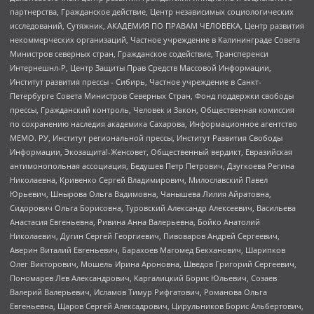
партнерства, Гражданское действие, Центр независимых социологических
исследований, Сутяжник, АКАДЕМИЯ ПО ПРАВАМ ЧЕЛОВЕКА, Центр развития
некоммерческих организаций, Частное учреждение в Калининграде Совета
Министров северных стран, Гражданское содействие, Трансперенси
Интернешнл-Р, Центр Защиты Прав Средств Массовой Информации,
Институт развития прессы - Сибирь, Частное учреждение в Санкт-
Петербурге Совета Министров Северных Стран, Фонд поддержки свободы
прессы, Гражданский контроль, Человек и Закон, Общественная комиссия
по сохранению наследия академика Сахарова, Информационное агентство
МЕМО. РУ, Институт региональной прессы, Институт Развития Свободы
Информации, Экозащита!-Женсовет, Общественный вердикт, Евразийская
антимонопольная ассоциация, Бедушев Петр Петрович, Дзугкоева Регина
Николаевна, Кривенко Сергей Владимирович, Милославский Павел
Юрьевич, Шнырова Ольга Вадимовна, Чанышева Лилия Айратовна,
Сидорович Ольга Борисовна, Туровский Александр Алексеевич, Васильева
Анастасия Евгеньевна, Ривина Анна Валерьевна, Бойко Анатолий
Николаевич, Дугин Сергей Георгиевич, Пивоваров Андрей Сергеевич,
Аверин Виталий Евгеньевич, Барахоев Магомед Бекханович, Шарипков
Олег Викторович, Мошель Ирина Ароновна, Шведов Григорий Сергеевич,
Пономарев Лев Александрович, Каргалицкий Борис Юльевич, Созаев
Валерий Валерьевич, Исламов Тимур Рифгатович, Романова Ольга
Евгеньевна, Щаров Сергей Алексадрович, Цирульников Борис Альбертович,