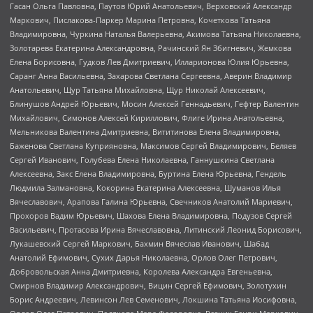
Гасан Ольга Павловна, Паутов Юрий Анатольевич, Верховский Александр
Маркович, Пислакова-Паркер Марина Петровна, Кочеткова Татьяна
Владимировна, Чуркина Наталья Валерьевна, Акимова Татьяна Николаевна,
Золотарева Екатерина Александровна, Рачинский Ян Збигневич, Жемкова
Елена Борисовна, Гудков Лев Дмитриевич, Илларионова Юлия Юрьевна,
Саранг Анна Васильевна, Захарова Светлана Сергеевна, Аверин Владимир
Анатольевич, Щур Татьяна Михайловна, Щур Николай Алексеевич,
Блинушов Андрей Юрьевич, Мосин Алексей Геннадьевич, Гефтер Валентин
Михайлович, Симонов Алексей Кириллович, Флиге Ирина Анатольевна,
Мельникова Валентина Дмитриевна, Вититинова Елена Владимировна,
Баженова Светлана Куприяновна, Максимов Сергей Владимирович, Беляев
Сергей Иванович, Голубева Елена Николаевна, Ганнушкина Светлана
Алексеевна, Закс Елена Владимировна, Буртина Елена Юрьевна, Гендель
Людмила Залмановна, Кокорина Екатерина Алексеевна, Шуманов Илья
Вячеславович, Арапова Галина Юрьевна, Свечников Анатолий Мариевич,
Прохоров Вадим Юрьевич, Шахова Елена Владимировна, Подузов Сергей
Васильевич, Протасова Ирина Вячеславовна, Литинский Леонид Борисович,
Лукашевский Сергей Маркович, Бахмин Вячеслав Иванович, Шабад
Анатолий Ефимович, Сухих Дарья Николаевна, Орлов Олег Петрович,
Добровольская Анна Дмитриевна, Королева Александра Евгеньевна,
Смирнов Владимир Александрович, Вицин Сергей Ефимович, Золотухин
Борис Андреевич, Левинсон Лев Семенович, Локшина Татьяна Иосифовна,