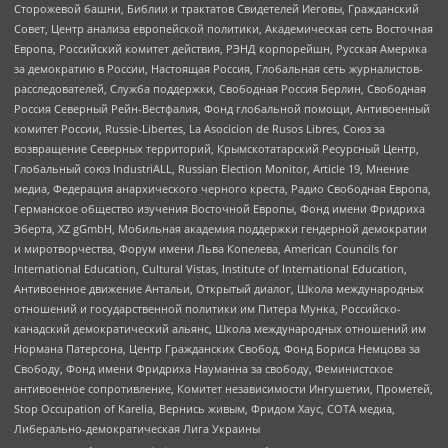
Сторожевой башни, Библии и трактатов Свидетелей Иеговы, Гражданский
Совет, Центр анализа европейской политики, Академическая сеть Восточная
Европа, Российский комитет действия, РЭНД корпорейшн, Русская Америка
за демократию в России, Настоящая Россия, Глобальная сеть журналистов-
расследователей, Служба поддержки, Свободная Россия Берлин, Свободная
Россия Северный Рейн-Вестфалия, Фонд глобальной помощи, Антивоенный
комитет России, Russie-Libertes, La Asocicion de Rusos Libres, Союз за
возвращение Северных территорий, Крымскотатарский Ресурсный Центр,
Глобальный союз IndustriALL, Russian Election Monitor, Article 19, Мнение
медиа, Федерация анархического черного креста, Радио Свободная Европа,
Германское общество изучения Восточной Европы, Фонд имени Фридриха
Эберта, XZ gGmbH, Мобильная академия поддержки гендерной демократии
и миротворчества, Форум имени Льва Копелева, American Councils for
International Education, Cultural Vistas, Institute of International Education,
Антивоенное движение Антальи, Открытый диалог, Школа международных
отношений и государственной политики им Питера Мунка, Российско-
канадский демократический альянс, Школа международных отношений им
Нормана Патерсона, Центр Гражданских Свобод, Фонд Бориса Немцова за
Свободу, Фонд имени Фридриха Науманна за свободу, Феминистское
антивоенное сопротивление, Комитет независимости Ингушетии, Прометей,
Stop Occupation of Karelia, Вернись живым, Фридом Хаус, СОТА медиа,
Либерально-демократическая Лига Украины