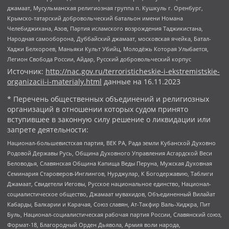
джамаат, Мусульманская религиозная группа п. Кушкуль г. Оренбург,
Крымско-татарский добровольческий батальон имени Номана
Челебиджихана, Азов, Партия исламского возрождения Таджикистана,
Народная самооборона, Дуббайский джамаат, московская ячейка, Батал-
Хаджи Белхороев, Маньяки Культ Убийц, Молодёжь Которая Улыбается,
Легион Свобода России, Айдар, Русский добровольческий корпус
Источник:
http://nac.gov.ru/terroristicheskie-i-ekstremistskie-
organizacii-i-materialy.html
данные на
16.11.2023
* Перечень общественных объединений и религиозных
организаций в отношении которых судом принято
вступившее в законную силу решение о ликвидации или
запрете деятельности:
Национал-большевистская партия, ВЕК РА, Рада земли Кубанской Духовно
Родовой Державы Русь, Община Духовного Управления Асгардской Веси
Беловодья, Славянская Община Капища Веды Перуна, Мужская Духовная
Семинария Староверов-Инглингов, Нурджулар, К Богодержавию, Таблиги
Джамаат, Свидетели Иеговы, Русское национальное единство, Национал-
социалистическое общество, Джамаат мувахидов, Объединенный Вилайат
Кабарды, Балкарии и Карачая, Союз славян, Ат-Такфир Валь-Хиджра, Пит
Буль, Национал-социалистическая рабочая партия России, Славянский союз,
Формат-18, Благородный Орден Дьявола, Армия воли народа,