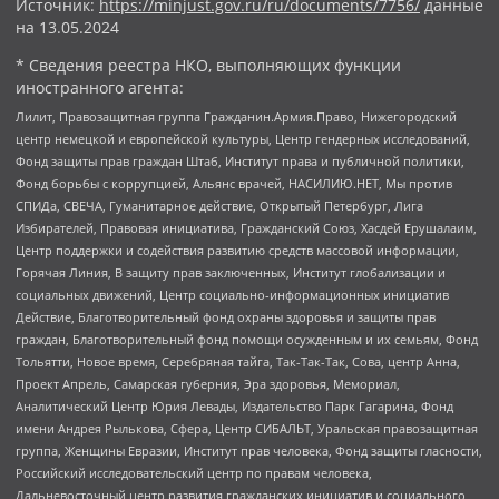
Источник:
https://minjust.gov.ru/ru/documents/7756/
данные
на
13.05.2024
* Сведения реестра НКО, выполняющих функции
иностранного агента:
Лилит, Правозащитная группа Гражданин.Армия.Право, Нижегородский
центр немецкой и европейской культуры, Центр гендерных исследований,
Фонд защиты прав граждан Штаб, Институт права и публичной политики,
Фонд борьбы с коррупцией, Альянс врачей, НАСИЛИЮ.НЕТ, Мы против
СПИДа, СВЕЧА, Гуманитарное действие, Открытый Петербург, Лига
Избирателей, Правовая инициатива, Гражданский Союз, Хасдей Ерушалаим,
Центр поддержки и содействия развитию средств массовой информации,
Горячая Линия, В защиту прав заключенных, Институт глобализации и
социальных движений, Центр социально-информационных инициатив
Действие, Благотворительный фонд охраны здоровья и защиты прав
граждан, Благотворительный фонд помощи осужденным и их семьям, Фонд
Тольятти, Новое время, Серебряная тайга, Так-Так-Так, Сова, центр Анна,
Проект Апрель, Самарская губерния, Эра здоровья, Мемориал,
Аналитический Центр Юрия Левады, Издательство Парк Гагарина, Фонд
имени Андрея Рылькова, Сфера, Центр СИБАЛЬТ, Уральская правозащитная
группа, Женщины Евразии, Институт прав человека, Фонд защиты гласности,
Российский исследовательский центр по правам человека,
Дальневосточный центр развития гражданских инициатив и социального