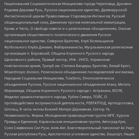
Национальная Социалистическая Инициатива города Череповца, Духовно-
Родовая Держава Русь, Русское национальное единство, Древнерусской
Инглистической церкви Православных Староверов-Инглингов, Русский
общенациональный союз, Движение против нелегальной иммиграции,
Кровь и Честь, О свободе совести и о религиозных объединениях, Омская
организация общественного политического движения Русское
национальное единство, Северное Братство, Клуб Болельщиков
Футбольного Клуба Динамо, Файзрахманисты, Мусульманская религиозная
организация п. Боровский, Община Коренного Русского народа
Щелковского района, Правый сектор, УНА - УНСО, Украинская
повстанческая армия, Тризуб им. Степана Бандеры, Братство, Белый Крест,
Misanthropic division, Религиозное объединение последователей инглиизма,
Народная Социальная Инициатива, TulaSkins, Этнополитическое
объединение Русские, Русское национальное объединение Атака, Мечеть
Мирмамеда, Община Коренного Русского народа г. Астрахани, ВОЛЯ,
Меджлис крымскотатарского народа, Рубеж Севера, ТОЙС, О
противодействии экстремистской деятельности, РЕВТАТПОД, Артподготовка,
Штольц, В честь иконы Божией Матери Державная, Сектор 16,
Независимость, Фирма, Молодежная правозащитная группа МПГ, Курсом
Правды и Единения, Каракольская инициативная группа, Автоград Крю,
Союз Славянских Сил Руси, Алля-Аят, Благотворительный пансионат Ак Умут,
Русская республика Русь, Арестантское уголовное единство, Башкорт, Нация