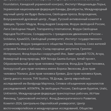
Foundation, Канадский украинский конгресс, Институт Макдональда-Лорье,
Украинская национальная федерация Канады, Декабристы, Международный
научный центр им Вудро Вильсона, Свободная пресса, Возрождение,
Всеукраинский духовный центр , Риддл, Русский антивоенный комитет в
Швеции, Проект Медуза, Фонд Андрея Сахарова, Форум свободной России,
Лига Свободных Наций, Transparеncy International, Форум Свободных
Народов ПостРоссии, Солидарность с гражданским движением в России –
Solidarus, КрымSOS, Свободный университет, Институт государственного
управления, Форум гражданского общества Россия, Беллона, Союз жителей
островов Тисима и Хабомаи, Съезд народных депутатов, Гринпис
Интернешнл, Фонд борьбы с коррупцией Инк, Завет церквей TCCN, Агора,
Всемирный фонд природы, BDR Novaja Gazeta-Europe, Алтай проект,
Образовательный дом прав человека Чернигов, Фонд Дом Прав Человека,
Белорусский дом прав человека имени Бориса Звозскова, Дом прав
человека Тбилиси, Дом прав человека Ереван, Дом прав человека Крым,
Центр дикого лосося, TVR Studios, ТВ Дождь, Центр европейских
исследований им Вилфрида Мартенса, Сетевое объединение журналистов
расследователей, АЛЛАТРА, За свободную Россию, Свободная Бурятия, Uralic,
UnKremlin, Международная федерация транспортных рабочих, ИстЧам
Финланд, Гудзоновский институт, Фонд Демократического Развития,
Комитет-2024, Центрально-Европейский университет, Центр
восточноевропейских и международных исследований, Общество