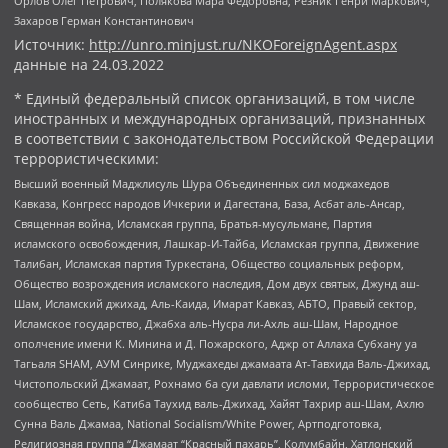
Орлов Олег Петрович, Полякова Мара Федоровна, Резник Генри Маркович,
Захаров Герман Константинович
Источник:
http://unro.minjust.ru/NKOForeignAgent.aspx
данные на
24.03.2022
* Единый федеральный список организаций, в том числе
иностранных и международных организаций, признанных
в соответствии с законодательством Российской Федерации
террористическими:
Высший военный Маджлисуль Шура Объединенных сил моджахедов
Кавказа, Конгресс народов Ичкерии и Дагестана, База, Асбат аль-Ансар,
Священная война, Исламская группа, Братья-мусульмане, Партия
исламского освобождения, Лашкар-И-Тайба, Исламская группа, Движение
Талибан, Исламская партия Туркестана, Общество социальных реформ,
Общество возрождения исламского наследия, Дом двух святых, Джунд аш-
Шам, Исламский джихад, Аль-Каида, Имарат Кавказ, АБТО, Правый сектор,
Исламское государство, Джабха аль-Нусра ли-Ахль аш-Шам, Народное
ополчение имени К. Минина и Д. Пожарского, Аджр от Аллаха Субхану уа
Тагьаля SHAM, АУМ Синрике, Муджахеды джамаата Ат-Тавхида Валь-Джихад,
Чистопольский Джамаат, Рохнамо ба суи давлати исломи, Террористическое
сообщество Сеть, Катиба Таухид валь-Джихад, Хайят Тахрир аш-Шам, Ахлю
Сунна Валь Джамаа, National Socialism/White Power, Артподготовка,
Религиозная группа “Джамаат “Красный пахарь”, Колумбайн, Хатлонский