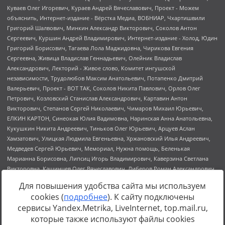
Для повышения удобства сайта мы используем
cookies (
подробнее
). К сайту подключены
сервисы Yandex.Metrika, LiveInternet, top.mail.ru,
Источник:
https://minjust.gov.ru/uploaded/files/reestr-
которые также используют файлы cookies
inostrannyih-agentov-22-03-2024.pdf
данные на
22.03.2024