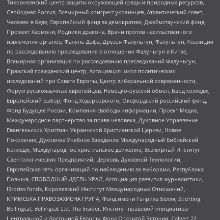
Тихоокеанский центр защиты окружающей среды и природных ресурсов,
Свободная Россия, Всемирный конгресс украинцев, Атлантический совет,
Человек в беде, Европейский фонд за демократию, Джеймстаунский фонд,
Прожект Хармони, Родники дракона, Врачи против насильственного
извлечения органов, Фалунь Дафа, Друзья Фалуньгун, Фалуньгун, Коалиция
по расследованию преследования в отношении Фалуньгун в Китае,
Всемирная организация по расследованию преследований Фалуньгун,
Пражский гражданский центр, Ассоциация школ политических
исследований при Совете Европы, Центр либеральной современности,
Форум русскоязычных европейцев, Немецко-русский обмен, Бард колледж,
Европейский выбор, Фонд Ходорковского, Оксфордский российский фонд,
Фонд Будущее России, Компания свободы информации, Проект Медиа,
Международное партнерство за права человека, Духовное Управление
Евангельских Христиан Украинской Христианской Церкви, Новое
Поколение, Духовное Учебное Заведение Международный Библейский
Колледж, Международное христианское движение, Всемирный Институт
Саентологических Предприятий, Церковь Духовной Технологии,
Европейская сеть организаций по наблюдению за выборами, Республика
Польша, СВОБОДНЫЙ ИДЕЛЬ-УРАЛ, Ассоциация развития журналистики,
IStories fonds, Королевский Институт Международных Отношений,
КРИМСЬКА ПРАВОЗАХИСНА ГРУПА, Фонд имени Генриха Бёлля, Stichting
Bellingcat, Bellingcat Ltd, The Insider, Институт правовой инициативы
Центральной и Восточной Европы, Фонд Открытой Эстонии, Calvert 22