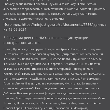
Свободу, Фонд имени Фридриха Науманна за свободу, Феминистское
антивоенное сопротивление, Комитет независимости Ингушетии, Прометей,
Stop Occupation of Karelia, Вернись живым, Фридом Хаус, СОТА медиа,
Либерально-демократическая Лига Украины
Источник:
https://minjust.gov.ru/ru/documents/7756/
данные
на
13.05.2024
* Сведения реестра НКО, выполняющих функции
иностранного агента:
Лилит, Правозащитная группа Гражданин.Армия.Право, Нижегородский
центр немецкой и европейской культуры, Центр гендерных исследований,
Фонд защиты прав граждан Штаб, Институт права и публичной политики,
Фонд борьбы с коррупцией, Альянс врачей, НАСИЛИЮ.НЕТ, Мы против
СПИДа, СВЕЧА, Гуманитарное действие, Открытый Петербург, Лига
Избирателей, Правовая инициатива, Гражданский Союз, Хасдей Ерушалаим,
Центр поддержки и содействия развитию средств массовой информации,
Горячая Линия, В защиту прав заключенных, Институт глобализации и
социальных движений, Центр социально-информационных инициатив
Действие, Благотворительный фонд охраны здоровья и защиты прав
граждан, Благотворительный фонд помощи осужденным и их семьям, Фонд
Тольятти, Новое время, Серебряная тайга, Так-Так-Так, Сова, центр Анна,
Проект Апрель, Самарская губерния, Эра здоровья, Мемориал,