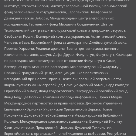
Институт, Открытая Россия, Институт современной России, Черноморский
фонд регионального сотрудничества, Европейская Платформа за
Демократические Выборы, Международный центр электоральных
исследований, Германский фонд Маршалла Соединенных Штатов,
Тихоокеанский центр защиты окружающей среды и природных ресурсов,
Свободная Россия, Всемирный конгресс украинцев, Атлантический совет,
Человек в беде, Европейский фонд за демократию, Джеймстаунский фонд,
Прожект Хармони, Родники дракона, Врачи против насильственного
извлечения органов, Фалунь Дафа, Друзья Фалуньгун, Фалуньгун, Коалиция
по расследованию преследования в отношении Фалуньгун в Китае,
Всемирная организация по расследованию преследований Фалуньгун,
Пражский гражданский центр, Ассоциация школ политических
исследований при Совете Европы, Центр либеральной современности,
Форум русскоязычных европейцев, Немецко-русский обмен, Бард колледж,
Европейский выбор, Фонд Ходорковского, Оксфордский российский фонд,
Фонд Будущее России, Компания свободы информации, Проект Медиа,
Международное партнерство за права человека, Духовное Управление
Евангельских Христиан Украинской Христианской Церкви, Новое
Поколение, Духовное Учебное Заведение Международный Библейский
Колледж, Международное христианское движение, Всемирный Институт
Саентологических Предприятий, Церковь Духовной Технологии,
Европейская сеть организаций по наблюдению за выборами, Республика