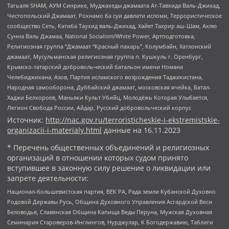
Тагьаля SHAM, АУМ Синрике, Муджахеды джамаата Ат-Тавхида Валь-Джихад,
Чистопольский Джамаат, Рохнамо ба суи давлати исломи, Террористическое
сообщество Сеть, Катиба Таухид валь-Джихад, Хайят Тахрир аш-Шам, Ахлю
Сунна Валь Джамаа, National Socialism/White Power, Артподготовка,
Религиозная группа “Джамаат “Красный пахарь”, Колумбайн, Хатлонский
джамаат, Мусульманская религиозная группа п. Кушкуль г. Оренбург,
Крымско-татарский добровольческий батальон имени Номана
Челебиджихана, Азов, Партия исламского возрождения Таджикистана,
Народная самооборона, Дуббайский джамаат, московская ячейка, Батал-
Хаджи Белхороев, Маньяки Культ Убийц, Молодёжь Которая Улыбается,
Легион Свобода России, Айдар, Русский добровольческий корпус
Источник:
http://nac.gov.ru/terroristicheskie-i-ekstremistskie-
organizacii-i-materialy.html
данные на
16.11.2023
* Перечень общественных объединений и религиозных
организаций в отношении которых судом принято
вступившее в законную силу решение о ликвидации или
запрете деятельности:
Национал-большевистская партия, ВЕК РА, Рада земли Кубанской Духовно
Родовой Державы Русь, Община Духовного Управления Асгардской Веси
Беловодья, Славянская Община Капища Веды Перуна, Мужская Духовная
Семинария Староверов-Инглингов, Нурджулар, К Богодержавию, Таблиги