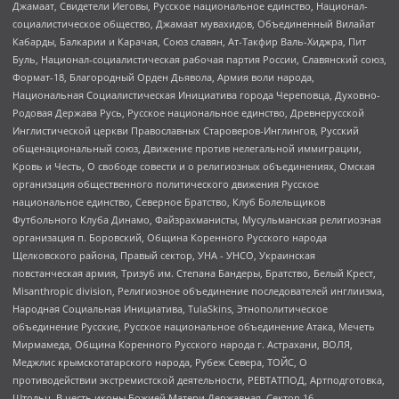
Джамаат, Свидетели Иеговы, Русское национальное единство, Национал-
социалистическое общество, Джамаат мувахидов, Объединенный Вилайат
Кабарды, Балкарии и Карачая, Союз славян, Ат-Такфир Валь-Хиджра, Пит
Буль, Национал-социалистическая рабочая партия России, Славянский союз,
Формат-18, Благородный Орден Дьявола, Армия воли народа,
Национальная Социалистическая Инициатива города Череповца, Духовно-
Родовая Держава Русь, Русское национальное единство, Древнерусской
Инглистической церкви Православных Староверов-Инглингов, Русский
общенациональный союз, Движение против нелегальной иммиграции,
Кровь и Честь, О свободе совести и о религиозных объединениях, Омская
организация общественного политического движения Русское
национальное единство, Северное Братство, Клуб Болельщиков
Футбольного Клуба Динамо, Файзрахманисты, Мусульманская религиозная
организация п. Боровский, Община Коренного Русского народа
Щелковского района, Правый сектор, УНА - УНСО, Украинская
повстанческая армия, Тризуб им. Степана Бандеры, Братство, Белый Крест,
Misanthropic division, Религиозное объединение последователей инглиизма,
Народная Социальная Инициатива, TulaSkins, Этнополитическое
объединение Русские, Русское национальное объединение Атака, Мечеть
Мирмамеда, Община Коренного Русского народа г. Астрахани, ВОЛЯ,
Меджлис крымскотатарского народа, Рубеж Севера, ТОЙС, О
противодействии экстремистской деятельности, РЕВТАТПОД, Артподготовка,
Штольц, В честь иконы Божией Матери Державная, Сектор 16,