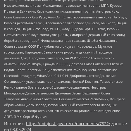
Независимость, Фирма, Молодежная правозащитная группа МПГ, Курсом
Правды и Единения, Каракольская инициативная группа, Автоград Крю,
Союз Славянских Сил Руси, Алля-Аят, Благотворительный пансионат Ак Умут,
Русская республика Русь, Арестантское уголовное единство, Башкорт, Нация
и свобода, Нация и свобода, W.H.С., Фалунь Дафа, Иртыш Ultras, Русский
Патриотический клуб-Новокузнецк/РПК, Сибирский державный союз, Фонд
борьбы с коррупцией, Фонд защиты прав граждан, Штабы Навального,
Совет граждан СССР Прикубанского округа г. Краснодара, Мужское
государство, Народное объединение русского движения, Народное
движение Адат, Народный совет граждан РСФСР СССР Архангельской
области, Проект Штурм, Граждане СССР, Держава Союз Советских Светлых
Родов, Совет Советских Социалистических Районов, Meta Platforms Inc,
Facebook, Instagram, WhatsApp, СИЧ-С14, Добровольческое Движение
Организации украинских националистов, Черный Комитет, Татарстанское
Региональное Всетатарское общественное движение, Невоград,
Молодежное Демократическое Движение Весна, Верховный Совет
Татарской Автономной Советской Социалистической Республики, Конгресс
ойрат-калмыцкого народа, Исполнительный комитет совета народных
депутатов Красноярского края, Этническое национальное объединение,
ЛГБТ, Я.МЫ Сергей Фургал
Источник:
https://minjust.gov.ru/ru/documents/7822/
данные
на
03.05.2024