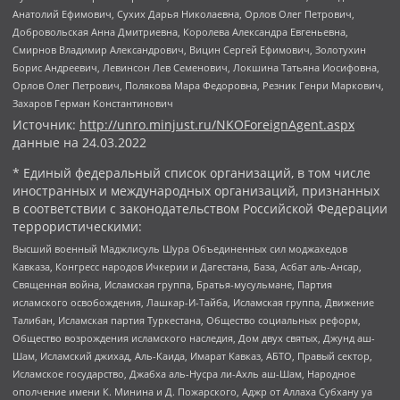
Анатолий Ефимович, Сухих Дарья Николаевна, Орлов Олег Петрович,
Добровольская Анна Дмитриевна, Королева Александра Евгеньевна,
Смирнов Владимир Александрович, Вицин Сергей Ефимович, Золотухин
Борис Андреевич, Левинсон Лев Семенович, Локшина Татьяна Иосифовна,
Орлов Олег Петрович, Полякова Мара Федоровна, Резник Генри Маркович,
Захаров Герман Константинович
Источник:
http://unro.minjust.ru/NKOForeignAgent.aspx
данные на
24.03.2022
* Единый федеральный список организаций, в том числе
иностранных и международных организаций, признанных
в соответствии с законодательством Российской Федерации
террористическими:
Высший военный Маджлисуль Шура Объединенных сил моджахедов
Кавказа, Конгресс народов Ичкерии и Дагестана, База, Асбат аль-Ансар,
Священная война, Исламская группа, Братья-мусульмане, Партия
исламского освобождения, Лашкар-И-Тайба, Исламская группа, Движение
Талибан, Исламская партия Туркестана, Общество социальных реформ,
Общество возрождения исламского наследия, Дом двух святых, Джунд аш-
Шам, Исламский джихад, Аль-Каида, Имарат Кавказ, АБТО, Правый сектор,
Исламское государство, Джабха аль-Нусра ли-Ахль аш-Шам, Народное
ополчение имени К. Минина и Д. Пожарского, Аджр от Аллаха Субхану уа