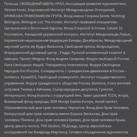
Польша, СВОБОДНЫЙ ИДЕЛЬ-УРАЛ, Ассоциация развития журналистики,
IStories fonds, Королевский Институт Международных Отношений,
КРИМСЬКА ПРАВОЗАХИСНА ГРУПА, Фонд имени Генриха Бёлля, Stichting
Bellingcat, Bellingcat Ltd, The Insider, Институт правовой инициативы
Центральной и Восточной Европы, Фонд Открытой Эстонии, Calvert 22
Foundation, Канадский украинский конгресс, Институт Макдональда-Лорье,
Украинская национальная федерация Канады, Декабристы, Международный
научный центр им Вудро Вильсона, Свободная пресса, Возрождение,
Всеукраинский духовный центр , Риддл, Русский антивоенный комитет в
Швеции, Проект Медуза, Фонд Андрея Сахарова, Форум свободной России,
Лига Свободных Наций, Transparеncy International, Форум Свободных
Народов ПостРоссии, Солидарность с гражданским движением в России –
Solidarus, КрымSOS, Свободный университет, Институт государственного
управления, Форум гражданского общества Россия, Беллона, Союз жителей
островов Тисима и Хабомаи, Съезд народных депутатов, Гринпис
Интернешнл, Фонд борьбы с коррупцией Инк, Завет церквей TCCN, Агора,
Всемирный фонд природы, BDR Novaja Gazeta-Europe, Алтай проект,
Образовательный дом прав человека Чернигов, Фонд Дом Прав Человека,
Белорусский дом прав человека имени Бориса Звозскова, Дом прав
человека Тбилиси, Дом прав человека Ереван, Дом прав человека Крым,
Центр дикого лосося, TVR Studios, ТВ Дождь, Центр европейских
исследований им Вилфрида Мартенса, Сетевое объединение журналистов