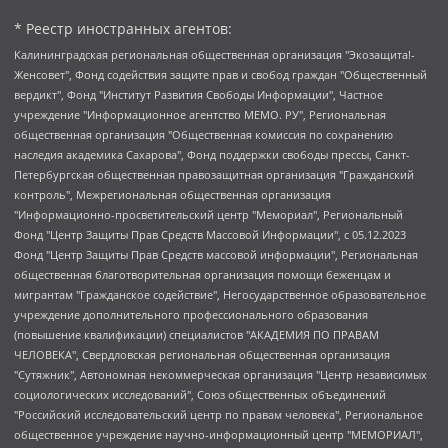
* Реестр иностранных агентов:
Калининградская региональная общественная организация "Экозащита!-Женсовет", Фонд содействия защите прав и свобод граждан "Общественный вердикт", Фонд "Институт Развития Свободы Информации", Частное учреждение "Информационное агентство МЕМО. РУ", Региональная общественная организация "Общественная комиссия по сохранению наследия академика Сахарова", Фонд поддержки свободы прессы, Санкт-Петербургская общественная правозащитная организация "Гражданский контроль", Межрегиональная общественная организация "Информационно-просветительский центр "Мемориал", Региональный Фонд "Центр Защиты Прав Средств Массовой Информации", с 05.12.2023 Фонд "Центр Защиты Прав Средств массовой информации", Региональная общественная благотворительная организация помощи беженцам и мигрантам "Гражданское содействие", Негосударственное образовательное учреждение дополнительного профессионального образования (повышение квалификации) специалистов "АКАДЕМИЯ ПО ПРАВАМ ЧЕЛОВЕКА", Свердловская региональная общественная организация "Сутяжник", Автономная некоммерческая организация "Центр независимых социологических исследований", Союз общественных объединений "Российский исследовательский центр по правам человека", Региональное общественное учреждение научно-информационный центр "МЕМОРИАЛ", Некоммерческая организация "Фонд защиты гласности", Автономная некоммерческая организация "Институт прав человека", Городская общественная организация "Екатеринбургское общество "МЕМОРИАЛ", Городская общественная организация "Рязанское историко-просветительское и правозащитное общество "Мемориал" (Рязанский Мемориал), Челябинский региональный орган общественной самодеятельности – женское общественное объединение "Женщины Евразии", Челябинский региональный орган общественной самодеятельности "Уральская правозащитная группа", Фонд содействия защите здоровья и социальной справедливости имени Андрея Рылькова, Автономная Некоммерческая Организация "Аналитический Центр Юрия Левады", Автономная некоммерческая организация социальной поддержки населения "Проект Апрель", Региональная общественная организация помощи женщинам и детям, находящимся в кризисной ситуации "Информационно-методический центр "Анна", Фонд содействия развитию массовых коммуникаций и правовому просвещению "Так-так-Так", Фонд содействия устойчивому развитию "Серебряная тайга", Свердловский региональный общественный фонд социальных проектов "Новое время", "Idel.Реалии", Кавказ.Реалии, Крым.Реалии, Телеканал Настоящее Время, Татаро-башкирская служба Радио Свобода (Azatliq Radiosi), Радио Свободная Европа/Радио Свобода (PCE/PC), "Сибирь.Реалии", "Фактограф", Благотворительный фонд помощи осужденным и их семьям, Автономная некоммерческая организация "Институт глобализации и социальных движений", Фонд "В защиту прав заключенных", Частное учреждение "Центр поддержки и содействия развитию средств массовой информации", Пензенский региональный общественный благотворительный фонд "Гражданский союз", "Север.Реалии", Некоммерческая организация Фонд "Правовая инициатива", Общество с ограниченной ответственностью "Радио Свободная Европа/Радио Свобода", Чешское информационное агентство "MEDIUM-ORIENT", Красноярская региональная общественная организация "Мы против СПИДа", Камалягин Денис Николаевич, Маркелов Сергей Евгеньевич, Пономарев Лев Александрович, Савицкая Людмила Алексеевна, Автономная некоммерческая организация "Центр по работе с проблемой насилия "НАСИЛИЮ.НЕТ", Межрегиональный профессиональный союз работников здравоохранения "Альянс врачей", Юридическое лицо, зарегистрированное в Латвийской Республике, SIA "Medusa Project" (регистрационный номер 40103797863, дата регистрации 10.06.2014), Некоммерческая организация "Фонд по борьбе с коррупцией", Автономная некоммерческая организация "Институт права и публичной политики", Баданин Роман Сергеевич, Гликин Максим Александрович, Железнова Мария Михайловна, Лукьянова Юлия Сергеевна, Маетная Елизавета Витальевна, Маняхин Петр Борисович, Чуракова Ольга Владимировна, Ярош Юлия Петровна, Юридическое лицо "The Insider SIA", зарегистрированное в Риге, Латвийская Республика (дата регистрации 26.06.2015), являющееся администратором доменного имени интернет-издания "The Insider SIA", https://theins.ru, Постернак Алексей Евгеньевич, Рубин Михаил Аркадьевич, Анин Роман Александрович, Юридическое лицо Istories fonds, зарегистрированное в Латвийской Республике (регистрационный номер 50008295751, дата регистрации 24.02.2020), Великовский Дмитрий Александрович, Долинина Ирина Николаевна, Мароховская Алеся Алексеевна, Шлейнов Роман Юрьевич, Шмагун Олеся Валентиновна, Общество с ограниченной ответственностью "Альтаир 2021", Общество с ограниченной ответственностью "Вега 2021", Общество с ограниченной ответственностью "Главный редактор 2021", Общество с ограниченной ответственностью "Ромашки монолит", Важенков Артем Валерьевич, Ивановская областная общественная организация "Центр гендерных исследований", Гурман Юрий Альбертович, Медиапроект "ОВД-Инфо", Егоров Владимир Владимирович, Жилинский Владимир Александрович, Общество с ограниченной ответственностью "ЗП", Иванова София Юрьевна, Карезина Инна Павловна, Кильтау Екатерина Викторовна, Петров Алексей Викторович, Пискунов Сергей Евгеньевич, Смирнов Сергей Сергеевич, Тихонов Михаил Сергеевич, Общество с ограниченной ответственностью "ЖУРНАЛИСТ-ИНОСТРАННЫЙ АГЕНТ", Арапова Галина Юрьевна, Вольтская Татьяна Анатольевна, Американская компания "Mason G.E.S. Anonymous Foundation" (США), являющаяся владельцем интернет-издания https://mnews.world/, Компания "Stichting Bellingcat", зарегистрированная в Нидерландах (дата регистрации 11.07.2018), Захаров Андрей Вячеславович, Клепиковская Екатерина Дмитриевна, Общество с ограниченной ответственностью "МЕМО", Перл Роман Александрович, Симонов Евгений Алексеевич, Соловьева Елена Анатольевна, Сотников Даниил Владимирович, Сурначева Елизавета Дмитриевна, Автономная некоммерческая организация по защите прав человека и информированию населения "Якутия – Наше Мнение", Общество с ограниченной ответственностью "Москоу диджитал медиа", с 26.01.2023 Общество с ограниченной ответственностью "Чайка Белые сады", Ветошкина Валерия Валерьевна, Заговора Максим Александрович, Межрегиональное общественное движение "Российская ЛГБТ - сеть", Оленичев Максим Владимирович, Павлов Иван Юрьевич, Скворцова Елена Сергеевна, Общество с ограниченной ответственностью "Как бы инагент", Кочетков Игорь Викторович, Общество с ограниченной ответственностью "Честные выборы", Еланчик Олег Александрович, Общество с ограниченной ответственностью "Нобелевский призыв", Гималова Регина Эмилевна, Григорьев Андрей Валерьевич, Григорьева Алина Александровна, Ассоциация по содействию защите прав призывников, альтернативнослужащих и военнослужащих "Правозащитная группа "Гражданин.Армия.Право", Хисамова Регина Фаритовна, Автономная некоммерческая организация по реализации социально-правовых программ "Лилит", Дальневосточное общественное движение "Маяк", Санкт-Петербургская ЛГБТ-инициативная группа "Выход", Инициативная группа ЛГБТ+ "Реверс", Алексеев Андрей Викторович, Бекбулатова Таисия Львовна, Беляев Иван Михайлович, Владыкина Елена Сергеевна, Гельман Марат Александрович, Никульшина Вероника Юрьевна, Толоконникова Надежда Андреевна, Шендерович Виктор Анатольевич, Общество с ограниченной ответственностью "Данное сообщение", Общество с ограниченной ответственностью Издательский дом "Новая глава", Айнбиндер Александра Александровна, Московский комьюнити-центр для ЛГБТ+инициатив, Благотворительный фонд развития филантропии, Deutsche Welle (Германия, Kurt-Schumacher-Strasse 3, 53113 Bonn), Борзунова Мария Михайловна, Воробьев Виктор Викторович, Голубева Анна Львовна, Константинова Алла Михайловна, Малкова Ирина Владимировна, Мурадов Мурад Абдулгалимович, Осетинская Елизавета Николаевна, Понасенков Евгений Николаевич, Ганапольский Матвей Юрьевич, Киселев Евгений Алексеевич, Борухович Ирина Григорьевна, Дремин Иван Тимофеевич, Дубровский Дмитрий Викторович, Красноярская региональная общественная организация поддержки и развития альтернативных образовательных технологий и межкультурных коммуникаций "ИНТЕРРА", Маяковская Екатерина Алексеевна, Фейгин Марк Захарович, Филимонов Андрей Викторович, Дзугкоева Регина Николаевна, Доброхотов Роман Александрович, Дудь Юрий Александрович, Елкин Сергей Владимирович, Кругликов Кирилл Игоревич, Сабунаева Мария Леонидовна, Семенов Алексей Владимирович, Шаинян Карен Багратович, Шульман Екатерина Михайловна, Асафьев Артур Валерьевич, Вахштайн Виктор Семенович, Венедиктов Алексей Алексеевич, Лушникова Екатерина Евгеньевна, Волков Леонид Михайлович, Невзоров Александр Глебович, Пархоменко Сергей Борисович, Сироткин Ярослав Николаевич, Кара-Мурза Владимир Владимирович, Баранова Наталья Владимировна, Гозман Леонид Яковлевич, Кагарлицкий Борис Юльевич, Климарев Михаил Валерьевич, Милов Владимир Станиславович, Автономная некоммерческая организация Краснодарский центр современного искусства "Типография", Моргенштерн Алишер Тагирович, Соболь Любовь Эдуардовна, Общество с ограниченной ответственностью "ЛИЗА НОРМ", Каспаров Гарри Кимович, Ходорковский Михаил Борисович, Общество с ограниченной ответственностью "Апрельские тезисы", Данилович Ирина Брониславовна, Кашин Олег Владимирович, Петров Николай Владимирович, Пивоваров Алексей Владимирович, Соколов Михаил Владимирович, Цветкова Юлия Владимировна, Чичваркин Евгений Александрович, Комитет против пыток/Команда против пыток, Общество с ограниченной ответственностью "Первый научный", Общество с ограниченной ответственностью "Вертолет и ко", Белоцерковская Вероника Борисовна, Кац Максим Евгеньевич, Лазарева Татьяна Юрьевна, Шаведдинов Руслан Табризович, Яшин Илья Валерьевич, Общество с ограниченной ответственностью "Иноагент ААВ", Алешковский Дмитрий Петрович, Альбац Евгения Марковна, Быков Дмитрий Львович, Галямина Юлия Евгеньевна, Лойко Сергей Леонидович, Мартынов Кирилл Константинович, Медведев Сергей Александрович, Крашенинников Федор Геннадиевич, Гордеева Катерина Вл