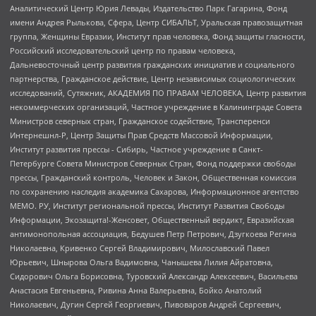
Аналитический Центр Юрия Левады, Издательство Парк Гагарина, Фонд
имени Андрея Рылькова, Сфера, Центр СИБАЛЬТ, Уральская правозащитная
группа, Женщины Евразии, Институт прав человека, Фонд защиты гласности,
Российский исследовательский центр по правам человека,
Дальневосточный центр развития гражданских инициатив и социального
партнерства, Гражданское действие, Центр независимых социологических
исследований, Сутяжник, АКАДЕМИЯ ПО ПРАВАМ ЧЕЛОВЕКА, Центр развития
некоммерческих организаций, Частное учреждение в Калининграде Совета
Министров северных стран, Гражданское содействие, Трансперенси
Интернешнл-Р, Центр Защиты Прав Средств Массовой Информации,
Институт развития прессы - Сибирь, Частное учреждение в Санкт-
Петербурге Совета Министров Северных Стран, Фонд поддержки свободы
прессы, Гражданский контроль, Человек и Закон, Общественная комиссия
по сохранению наследия академика Сахарова, Информационное агентство
МЕМО. РУ, Институт региональной прессы, Институт Развития Свободы
Информации, Экозащита!-Женсовет, Общественный вердикт, Евразийская
антимонопольная ассоциация, Бедушев Петр Петрович, Дзугкоева Регина
Николаевна, Кривенко Сергей Владимирович, Милославский Павел
Юрьевич, Шнырова Ольга Вадимовна, Чанышева Лилия Айратовна,
Сидорович Ольга Борисовна, Туровский Александр Алексеевич, Васильева
Анастасия Евгеньевна, Ривина Анна Валерьевна, Бойко Анатолий
Николаевич, Дугин Сергей Георгиевич, Пивоваров Андрей Сергеевич,