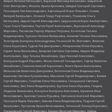
Аверин Виталий Евгеньевич, Барахоев Магомед Бекханович, Шарипков
Олег Викторович, Мошель Ирина Ароновна, Шведов Григорий Сергеевич,
Пономарев Лев Александрович, Каргалицкий Борис Юльевич, Созаев
Валерий Валерьевич, Исламов Тимур Рифгатович, Романова Ольга
Евгеньевна, Щаров Сергей Алексадрович, Цирульников Борис Альбертович,
Гасан Ольга Павловна, Паутов Юрий Анатольевич, Верховский Александр
Маркович, Пислакова-Паркер Марина Петровна, Кочеткова Татьяна
Владимировна, Чуркина Наталья Валерьевна, Акимова Татьяна Николаевна,
Золотарева Екатерина Александровна, Рачинский Ян Збигневич, Жемкова
Елена Борисовна, Гудков Лев Дмитриевич, Илларионова Юлия Юрьевна,
Саранг Анна Васильевна, Захарова Светлана Сергеевна, Аверин Владимир
Анатольевич, Щур Татьяна Михайловна, Щур Николай Алексеевич,
Блинушов Андрей Юрьевич, Мосин Алексей Геннадьевич, Гефтер Валентин
Михайлович, Симонов Алексей Кириллович, Флиге Ирина Анатольевна,
Мельникова Валентина Дмитриевна, Вититинова Елена Владимировна,
Баженова Светлана Куприяновна, Максимов Сергей Владимирович, Беляев
Сергей Иванович, Голубева Елена Николаевна, Ганнушкина Светлана
Алексеевна, Закс Елена Владимировна, Буртина Елена Юрьевна, Гендель
Людмила Залмановна, Кокорина Екатерина Алексеевна, Шуманов Илья
Вячеславович, Арапова Галина Юрьевна, Свечников Анатолий Мариевич,
Прохоров Вадим Юрьевич, Шахова Елена Владимировна, Подузов Сергей
Васильевич, Протасова Ирина Вячеславовна, Литинский Леонид Борисович,
Лукашевский Сергей Маркович, Бахмин Вячеслав Иванович, Шабад