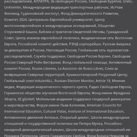
расследователей, АЛЛАТРА, За свободную Россию, Свободная Бурятия, Uralic,
UnKremlin, Международная федерация транспортных рабочих, ИстЧам
Финланд, Гудзоновский институт, Фонд Демократического Развития,
Комитет-2024, Центрально-Европейский университет, Центр
восточноевропейских и международных исследований, Общество
Сторожевой башни, Библии и трактатов Свидетелей Иеговы, Гражданский
Совет, Центр анализа европейской политики, Академическая сеть Восточная
Европа, Российский комитет действия, РЭНД корпорейшн, Русская Америка
за демократию в России, Настоящая Россия, Глобальная сеть журналистов-
расследователей, Служба поддержки, Свободная Россия Берлин, Свободная
Россия Северный Рейн-Вестфалия, Фонд глобальной помощи, Антивоенный
комитет России, Russie-Libertes, La Asocicion de Rusos Libres, Союз за
возвращение Северных территорий, Крымскотатарский Ресурсный Центр,
Глобальный союз IndustriALL, Russian Election Monitor, Article 19, Мнение
медиа, Федерация анархического черного креста, Радио Свободная Европа,
Германское общество изучения Восточной Европы, Фонд имени Фридриха
Эберта, XZ gGmbH, Мобильная академия поддержки гендерной демократии
и миротворчества, Форум имени Льва Копелева, American Councils for
International Education, Cultural Vistas, Institute of International Education,
Антивоенное движение Антальи, Открытый диалог, Школа международных
отношений и государственной политики им Питера Мунка, Российско-
канадский демократический альянс, Школа международных отношений им
Нормана Патерсона, Центр Гражданских Свобод, Фонд Бориса Немцова за