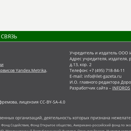
 СВЯЗЬ
Учредитель и издатель ООО 
Адрес учредителя, издателя, р
зи
д.13, кор. 2
рвисов Yandex.Metrika,
Телефон: +7 (495) 718-84-11
E-mail: info@ilet-gazeta.ru
И.О. главного редактора Доро
Разработчик сайта –
INFOROS
фремова, лицензия CC-BY-SA-4.0
енных организаций, деятельность которых признана нежелате
 Фонд Содействия, Фонд Открытое общество, Американо-российский фонд по э
 Международный Республиканский Институт, Открытая Россия, Институт совре