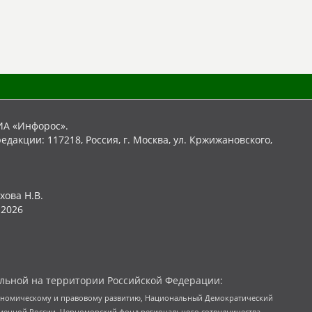
ИА «Инфорос».
едакции: 117218, Россия, г. Москва, ул. Кржижановского,
хова Н.В.
2026
льной на территории Российской Федерации:
кономическому и правовому развитию, Национальный Демократический
менной России, Черноморский фонд регионального сотрудничества,