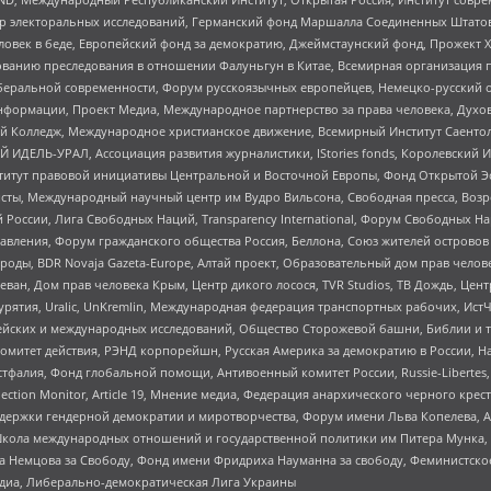
р электоральных исследований, Германский фонд Маршалла Соединенных Штатов
еловек в беде, Европейский фонд за демократию, Джеймстаунский фонд, Прожект
дованию преследования в отношении Фалуньгун в Китае, Всемирная организация 
беральной современности, Форум русскоязычных европейцев, Немецко-русский о
формации, Проект Медиа, Международное партнерство за права человека, Духов
 Колледж, Международное христианское движение, Всемирный Институт Саентол
 ИДЕЛЬ-УРАЛ, Ассоциация развития журналистики, IStories fonds, Королевск
r, Институт правовой инициативы Центральной и Восточной Европы, Фонд Открытой Э
ты, Международный научный центр им Вудро Вильсона, Свободная пресса, Возро
России, Лига Свободных Наций, Transparеncy International, Форум Свободных Н
правления, Форум гражданского общества Россия, Беллона, Союз жителей острово
роды, BDR Novaja Gazeta-Europe, Алтай проект, Образовательный дом прав челов
еван, Дом прав человека Крым, Центр дикого лосося, TVR Studios, ТВ Дождь, Це
урятия, Uralic, UnKremlin, Международная федерация транспортных рабочих, Ист
ейских и международных исследований, Общество Сторожевой башни, Библии и тр
омитет действия, РЭНД корпорейшн, Русская Америка за демократию в России, Н
фалия, Фонд глобальной помощи, Антивоенный комитет России, Russie-Libertes, L
lection Monitor, Article 19, Мнение медиа, Федерация анархического черного кр
и гендерной демократии и миротворчества, Форум имени Льва Копелева, American C
г, Школа международных отношений и государственной политики им Питера Мунка
 Немцова за Свободу, Фонд имени Фридриха Науманна за свободу, Феминистско
медиа, Либерально-демократическая Лига Украины