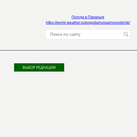
Погода в Параньге
https://world-weather.ru/pogoda/russia/novosibirsk/
ВЫБОР РЕДАКЦИИ