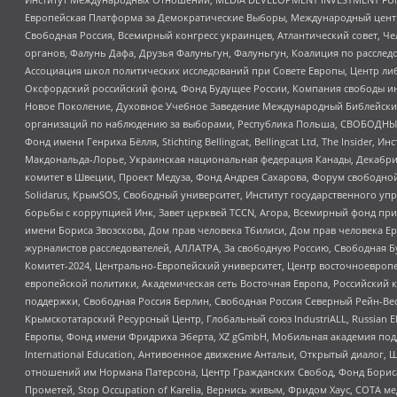
Европейская Платформа за Демократические Выборы, Международный цент
Свободная Россия, Всемирный конгресс украинцев, Атлантический совет, Ч
органов, Фалунь Дафа, Друзья Фалуньгун, Фалуньгун, Коалиция по рассле
Ассоциация школ политических исследований при Совете Европы, Центр ли
Оксфордский российский фонд, Фонд Будущее России, Компания свободы ин
Новое Поколение, Духовное Учебное Заведение Международный Библейский
организаций по наблюдению за выборами, Республика Польша, СВОБОДНЫЙ
Фонд имени Генриха Бёлля, Stichting Bellingcat, Bellingcat Ltd, The Inside
Макдональда-Лорье, Украинская национальная федерация Канады, Декабрис
комитет в Швеции, Проект Медуза, Фонд Андрея Сахарова, Форум свободной 
Solidarus, КрымSOS, Свободный университет, Институт государственного у
борьбы с коррупцией Инк, Завет церквей TCCN, Агора, Всемирный фонд при
имени Бориса Звозскова, Дом прав человека Тбилиси, Дом прав человека Ер
журналистов расследователей, АЛЛАТРА, За свободную Россию, Свободная Б
Комитет-2024, Центрально-Европейский университет, Центр восточноевроп
европейской политики, Академическая сеть Восточная Европа, Российский к
поддержки, Свободная Россия Берлин, Свободная Россия Северный Рейн-Вест
Крымскотатарский Ресурсный Центр, Глобальный союз IndustriALL, Russian E
Европы, Фонд имени Фридриха Эберта, XZ gGmbH, Мобильная академия поддержк
International Education, Антивоенное движение Антальи, Открытый диало
отношений им Нормана Патерсона, Центр Гражданских Свобод, Фонд Бориса
Прометей, Stop Occupation of Karelia, Вернись живым, Фридом Хаус, СОТА 