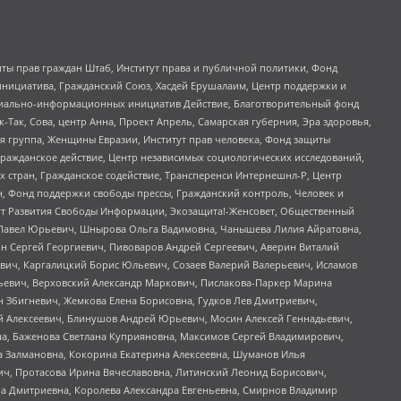
ты прав граждан Штаб, Институт права и публичной политики, Фонд
инициатива, Гражданский Союз, Хасдей Ерушалаим, Центр поддержки и
социально-информационных инициатив Действие, Благотворительный фонд
Так, Сова, центр Анна, Проект Апрель, Самарская губерния, Эра здоровья,
я группа, Женщины Евразии, Институт прав человека, Фонд защиты
Гражданское действие, Центр независимых социологических исследований,
стран, Гражданское содействие, Трансперенси Интернешнл-Р, Центр
н, Фонд поддержки свободы прессы, Гражданский контроль, Человек и
тут Развития Свободы Информации, Экозащита!-Женсовет, Общественный
й Павел Юрьевич, Шнырова Ольга Вадимовна, Чанышева Лилия Айратовна,
ин Сергей Георгиевич, Пивоваров Андрей Сергеевич, Аверин Виталий
вич, Каргалицкий Борис Юльевич, Созаев Валерий Валерьевич, Исламов
льевич, Верховский Александр Маркович, Пислакова-Паркер Марина
н Збигневич, Жемкова Елена Борисовна, Гудков Лев Дмитриевич,
й Алексеевич, Блинушов Андрей Юрьевич, Мосин Алексей Геннадьевич,
а, Баженова Светлана Куприяновна, Максимов Сергей Владимирович,
а Залмановна, Кокорина Екатерина Алексеевна, Шуманов Илья
ч, Протасова Ирина Вячеславовна, Литинский Леонид Борисович,
а Дмитриевна, Королева Александра Евгеньевна, Смирнов Владимир