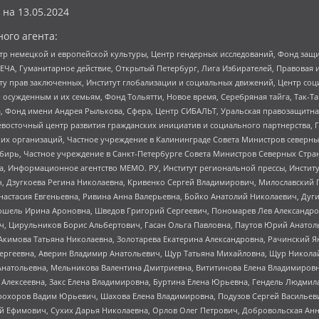
 на
13.05.2024
ого агента:
р немецкой и европейской культуры, Центр гендерных исследований, Фонд защи
ЧА, Гуманитарное действие, Открытый Петербург, Лига Избирателей, Правовая 
иту прав заключенных, Институт глобализации и социальных движений, Центр 
ужденным и их семьям, Фонд Тольятти, Новое время, Серебряная тайга, Так-Так-
, Фонд имени Андрея Рылькова, Сфера, Центр СИБАЛЬТ, Уральская правозащитна
невосточный центр развития гражданских инициатив и социального партнерства, 
 организаций, Частное учреждение в Калининграде Совета Министров северных 
бирь, Частное учреждение в Санкт-Петербурге Совета Министров Северных Стра
а, Информационное агентство МЕМО. РУ, Институт региональной прессы, Инсти
ч, Дзугкоева Регина Николаевна, Кривенко Сергей Владимирович, Милославски
настасия Евгеньевна, Ривина Анна Валерьевна, Бойко Анатолий Николаевич, Дуг
ошель Ирина Ароновна, Шведов Григорий Сергеевич, Пономарев Лев Александро
ч, Цирульников Борис Альбертович, Гасан Ольга Павловна, Паутов Юрий Анато
Акимова Татьяна Николаевна, Золотарева Екатерина Александровна, Рачинский Я
Сергеевна, Аверин Владимир Анатольевич, Щур Татьяна Михайловна, Щур Никола
Анатольевна, Мельникова Валентина Дмитриевна, Вититинова Елена Владимировн
 Алексеевна, Закс Елена Владимировна, Буртина Елена Юрьевна, Гендель Людмил
рохоров Вадим Юрьевич, Шахова Елена Владимировна, Подузов Сергей Васильеви
й Ефимович, Сухих Дарья Николаевна, Орлов Олег Петрович, Добровольская Анн