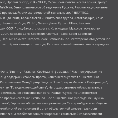
а, Правый сектор, УНА - УНСО, Украинская повстанческая армия, Тризуб
 TulaSkins, Этнополитическое объединение Русские, Русское национальное
О противодействии экстремистской деятельности, РЕВТАТПОД,
ы и Единения, Каракольская инициативная группа, Автоград Крю, Союз
 Нация и свобода, W.H.С., Фалунь Дафа, Иртыш Ultras, Русский
ан СССР Прикубанского округа г. Краснодара, Мужское государство,
СССР, Держава Союз Советских Светлых Родов, Совет Советских
в, Черный Комитет, Татарстанское Региональное Всетатарское общественное
гресс ойрат-калмыцкого народа, Исполнительный комитет совета народных
евосточное общественное движение "Маяк", Санкт-Петербургская ЛГБТ-инициативная группа "Выход", Инициативная группа ЛГБТ+ "Реверс", Алексеев Андрей Викторович, Бекбулатова Таисия Львовна, Беляев Иван Михайлович, Владыкина Елена Сергеевна, Гельман Марат Александрович, Никульшина Вероника Юрьевна, Толоконникова Надежда Андреевна, Шендерович Виктор Анатольевич, Общество с ограниченной ответственностью "Данное сообщение", Общество с ограниченной ответственностью Издательский дом "Новая глава", Айнбиндер Александра Александровна, Московский комьюнити-центр для ЛГБТ+инициатив, Благотворительный фонд развития филантропии, Deutsche Welle (Германия, Kurt-Schumacher-Strasse 3, 53113 Bonn), Борзунова Мария Михайловна, Воробьев Виктор Викторович, Голубева Анна Львовна, Константинова Алла Михайловна, Малкова Ирина Владимировна, Мурадов Мурад Абдулгалимович, Осетинская Елизавета Николаевна, Понасенков Евгений Николаевич, Ганапольский Матвей Юрьевич, Киселев Евгений Алексеевич, Борухович Ирина Григорьевна, Дремин Иван Тимофеевич, Дубровский Дмитрий Викторович, Красноярская региональная общественная организация поддержки и развития альтернативных образовательных технологий и межкультурных коммуникаций "ИНТЕРРА", Маяковская Екатерина Алексеевна, Фейгин Марк Захарович, Филимонов Андрей Викторович, Дзугкоева Регина Николаевна, Доброхотов Роман Александрович, Дудь Юрий Александрович, Елкин Сергей Владимирович, Кругликов Кирилл Игоревич, Сабунаева Мария Леонидовна, Семенов Алексей Владимирович, Шаинян Карен Багратович, Шульман Екатерина Михайловна, Асафьев Артур Валерьевич, Вахштайн Виктор Семенович, Венедиктов Алексей Алексеевич, Лушникова Екатерина Евгеньевна, Волков Леонид Михайлович, Невзоров Александр Глебович, Пархоменко Сергей Борисович, Сироткин Ярослав Николаевич, Кара-Мурза Владимир Владимирович, Баранова Наталья Владимировна, Гозман Леонид Яковлевич, Кагарлицкий Борис Юльевич, Климарев Михаил Валерьевич, Милов Владимир Станиславович, Автономная некоммерческая организация Краснодарский центр современного искусства "Типография", Моргенштерн Алишер Тагирович, Соболь Любовь Эдуардовна, Общество с ограниченной ответственностью "ЛИЗА НОРМ", Каспаров Гарри Кимович, Ходорковский Михаил Борисович, Общество с ограниченной ответственностью "Апрельские тезисы", Данилович Ирина Брониславовна, Кашин Олег Владимирович, Петров Николай Владимирович, Пивоваров Алексей Владимирович, Соколов Михаил Владимирович, Цветкова Юлия Владимировна, Чичваркин Евгений Александрович, Комитет против пыток/Команда против пыток, Общество с ограниченной ответственностью "Первый научный", Общество с ограниченной ответственностью "Вертолет и ко", Белоцерковская Вероника Борисовна, Кац Максим Евгеньевич, Лазарева Татьяна Юрьевна, Шаведдинов Руслан Табризович, Яшин Илья Валерьевич, Общество с ограниченной ответственностью "Иноагент ААВ", Алешковский Дмитрий Петрович, Альбац Евгения Марковна, Быков Дмитрий Львович, Галямина Юлия Евгеньевна, Лойко Сергей Леонидович, Мартынов Кирилл Константинович, Медведев Сергей Александрович, Крашенинников Федор Геннадиевич, Гордеева Катерина Вл