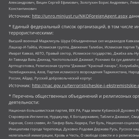
Александрович, Вицин Сергей Ефимович, Золотухин Борис Андреевич, Леви
Константинович
Источник:
http://unro.minjust.ru/NKOForeignAgent.aspx
данн
* Единый федеральный список организаций, в том числе и
террористическими:
Высший военный Маджлисуль Шура Объединенных сил моджахедов Кавказа, Ко
Лашкар-И-Тайба, Исламская группа, Движение Талибан, Исламская партия Т
Имарат Кавказ, АБТО, Правый сектор, Исламское государство, Джабха аль-
Ат-Тавхида Валь-Джихад, Чистопольский Джамаат, Рохнамо ба суи давлати и
Артподготовка, Религиозная группа “Джамаат “Красный пахарь”, Колумбайн
Челебиджихана, Азов, Партия исламского возрождения Таджикистана, Народ
России, Айдар, Русский добровольческий корпус
Источник:
http://nac.gov.ru/terroristicheskie-i-ekstremistskie-
* Перечень общественных объединений и религиозных орг
деятельности:
Национал-большевистская партия, ВЕК РА, Рада земли Кубанской Духовно
Староверов-Инглингов, Нурджулар, К Богодержавию, Таблиги Джамаат, Сви
Карачая, Союз славян, Ат-Такфир Валь-Хиджра, Пит Буль, Национал-социал
Инициатива города Череповца, Духовно-Родовая Держава Русь, Русское н
нелегальной иммиграции, Кровь и Честь, О свободе совести и о религиоз