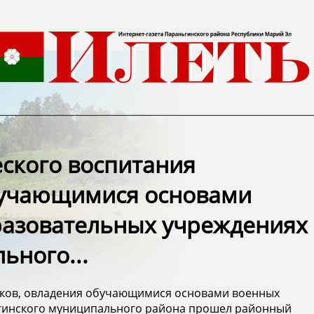
еского воспитания
бучающимися основами
разовательных учреждениях
ьного...
иков, овладения обучающимися основами военных
гинского муниципального района прошел районный