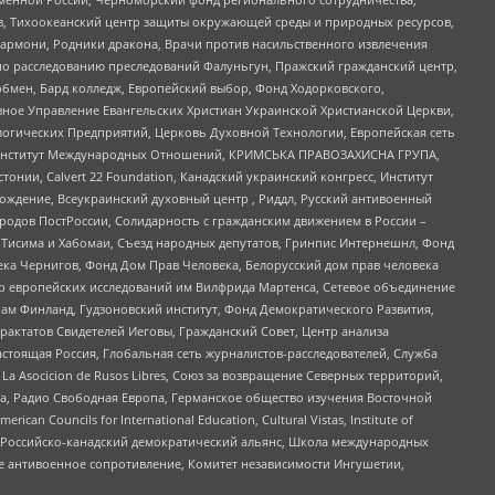
, Тихоокеанский центр защиты окружающей среды и природных ресурсов,
 Хармони, Родники дракона, Врачи против насильственного извлечения
по расследованию преследований Фалуньгун, Пражский гражданский центр,
бмен, Бард колледж, Европейский выбор, Фонд Ходорковского,
ное Управление Евангельских Христиан Украинской Христианской Церкви,
огических Предприятий, Церковь Духовной Технологии, Европейская сеть
ий Институт Международных Отношений, КРИМСЬКА ПРАВОЗАХИСНА ГРУПА,
стонии, Calvert 22 Foundation, Канадский украинский конгресс, Институт
ждение, Всеукраинский духовный центр , Риддл, Русский антивоенный
ародов ПостРоссии, Солидарность с гражданским движением в России –
в Тисима и Хабомаи, Съезд народных депутатов, Гринпис Интернешнл, Фонд
ека Чернигов, Фонд Дом Прав Человека, Белорусский дом прав человека
нтр европейских исследований им Вилфрида Мартенса, Сетевое объединение
Чам Финланд, Гудзоновский институт, Фонд Демократического Развития,
актатов Свидетелей Иеговы, Гражданский Совет, Центр анализа
астоящая Россия, Глобальная сеть журналистов-расследователей, Служба
a Asocicion de Rusos Libres, Союз за возвращение Северных территорий,
еста, Радио Свободная Европа, Германское общество изучения Восточной
ouncils for International Education, Cultural Vistas, Institute of
, Российско-канадский демократический альянс, Школа международных
е антивоенное сопротивление, Комитет независимости Ингушетии,