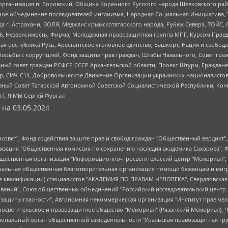
рганизация п. Боровский, Община Коренного Русского народа Щелковского район
гиозное объединение последователей инглиизма, Народная Социальная Инициатива,
 г. Астрахани, ВОЛЯ, Меджлис крымскотатарского народа, Рубеж Севера, ТОЙС, 
6, Независимость, Фирма, Молодежная правозащитная группа МПГ, Курсом Правд
ая республика Русь, Арестантское уголовное единство, Башкорт, Нация и свобода,
орьбы с коррупцией, Фонд защиты прав граждан, Штабы Навального, Совет гражд
ный совет граждан РСФСР СССР Архангельской области, Проект Штурм, Граждане 
tsApp, СИЧ-С14, Добровольческое Движение Организации украинских националисто
ный Совет Татарской Автономной Советской Социалистической Республики, Кон
БТ, Я.МЫ Сергей Фургал
 на
03.05.2024
мная некоммерческая организация "Центр по работе с проблемой насилия "НАСИЛИЮ.НЕТ", Межрегиональный профессиональный союз работников здравоохранения "Альянс врачей", Юридическое лицо, зарегистрированное в Латвийской Республике, SIA "Medusa Project" (регистрационный номер 40103797863, дата регистрации 10.06.2014), Некоммерческая организация "Фонд по борьбе с коррупцией", Автономная некоммерческая организация "Институт права и публичной политики", Баданин Роман Сергеевич, Гликин Максим Александрович, Железнова Мария Михайловна, Лукьянова Юлия Сергеевна, Маетная Елизавета Витальевна, Маняхин Петр Борисович, Чуракова Ольга Владимировна, Ярош Юлия Петровна, Юридическое лицо "The Insider SIA", зарегистрированное в Риге, Латвийская Республика (дата регистрации 26.06.2015), являющееся администратором доменного имени интернет-издания "The Insider SIA", https://theins.ru, Постернак Алексей Евгеньевич, Рубин Михаил Аркадьевич, Анин Роман Александрович, Юридическое лицо Istories fonds, зарегистрированное в Латвийской Республике (регистрационный номер 50008295751, дата регистрации 24.02.2020), Великовский Дмитрий Александрович, Долинина Ирина Николаевна, Мароховская Алеся Алексеевна, Шлейнов Роман Юрьевич, Шмагун Олеся Валентиновна, Общество с ограниченной ответственностью "Альтаир 2021", Общество с ограниченной ответственностью "Вега 2021", Общество с ограниченной ответственностью "Главный редактор 2021", Общество с ограниченной ответственностью "Ромашки монолит", Важенков Артем Валерьевич, Ивановская областная общественная организация "Центр гендерных исследований", Гурман Юрий Альбертович, Медиапроект "ОВД-Инфо", Егоров Владимир Владимирович, Жилинский Владимир Александрович, Общество с ограниченной ответственностью "ЗП", Иванова София Юрьевна, Карезина Инна Павловна, Кильтау Екатерина Викторовна, Петров Алексей Викторович, Пискунов Сергей Евгеньевич, Смирнов Сергей Сергеевич, Тихонов Михаил Сергеевич, Общество с ограниченной ответственностью "ЖУРНАЛИСТ-ИНОСТРАННЫЙ АГЕНТ", Арапова Галина Юрьевна, Вольтская Татьяна Анатольевна, Американская компания "Mason G.E.S. Anonymous Foundation" (США), являющаяся владельцем интернет-издания https://mnews.world/, Компания "Stichting Bellingcat", зарегистрированная в Нидерландах (дата регистрации 11.07.2018), Захаров Андрей Вячеславович, Клепиковская Екатерина Дмитриевна, Общество с ограниченной ответственностью "МЕМО", Перл Роман Александрович, Симонов Евгений Алексеевич, Соловьева Елена Анатольевна, Сотников Даниил Владимирович, Сурначева Елизавета Дмитриевна, Автономная некоммерческая организация по защите прав человека и информированию населения "Якутия – Наше Мнение", Общество с ограниченной ответственностью "Москоу диджитал медиа", с 26.01.2023 Общество с ограниченной ответственностью "Чайка Белые сады", Ветошкина Валерия Валерьевна, Заговора Максим Александрович, Межрегиональное общественное движение "Российская ЛГБТ - сеть", Оленичев Максим Владимирович, Павлов Иван Юрьевич, Скворцова Елена Сергеевна, Общество с ограниченной ответственностью "Как бы инагент", Кочетков Игорь Викторович, Общество с ограниченной ответственностью "Честные выборы", Еланчик Олег Александрович, Общество с ограниченной ответственностью "Нобелевский призыв", Гималова Регина Эмилевна, Григорьев Андрей Валерьевич, Григорьева Алина Александровна, Ассоциация по содействию защите прав призывников, альтернативнослужащих и военнослужащих "Правозащитная группа "Гражданин.Армия.Право", Хисамова Регина Фаритовна, Автономная некоммерческая организация по реализации социально-правовых программ "Лилит", Дальн