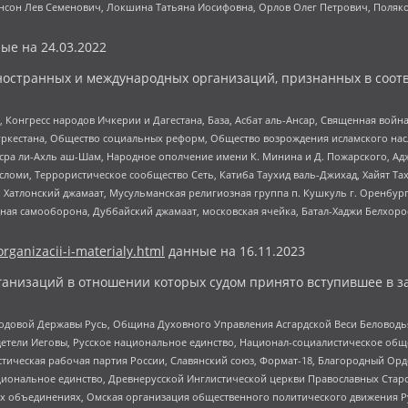
нсон Лев Семенович, Локшина Татьяна Иосифовна, Орлов Олег Петрович, Поляк
ые на
24.03.2022
ностранных и международных организаций, признанных в соотв
нгресс народов Ичкерии и Дагестана, База, Асбат аль-Ансар, Священная война,
уркестана, Общество социальных реформ, Общество возрождения исламского насл
Нусра ли-Ахль аш-Шам, Народное ополчение имени К. Минина и Д. Пожарского, Ад
сломи, Террористическое сообщество Сеть, Катиба Таухид валь-Джихад, Хайят Тах
, Хатлонский джамаат, Мусульманская религиозная группа п. Кушкуль г. Оренбу
ная самооборона, Дуббайский джамаат, московская ячейка, Батал-Хаджи Белхор
organizacii-i-materialy.html
данные на
16.11.2023
анизаций в отношении которых судом принято вступившее в з
 Родовой Державы Русь, Община Духовного Управления Асгардской Веси Беловод
детели Иеговы, Русское национальное единство, Национал-социалистическое об
истическая рабочая партия России, Славянский союз, Формат-18, Благородный Ор
ациональное единство, Древнерусской Инглистической церкви Православных Ста
ных объединениях, Омская организация общественного политического движения Р