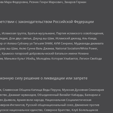
ова Мара Федоровна, Резник Генри Маркович, Захаров Герман
етствии с законодательством Российской Федерации
 Исламская группа, Братья-мусульмане, Партия исламского освобождения,
едия, Дом двух святых, Джунд аш-Шам, Исламский джихад, Аль-Каида,
жр от Аллаха Субхану уа Тагьаля SHAM, АУМ Синрике, Муджахеды джамаата
рир аш-Шам, Ахлю Сунна Валь Джамаа, National Socialism/White Power,
рг, Крымско-татарский добровольческий батальон имени Номана
оев, Маньяки Культ Убийц, Молодёжь Которая Улыбается, Легион Свобода
аконную силу решение о ликвидации или запрете
ья, Славянская Община Капища Веды Перуна, Мужская Духовная Семинария
щество, Джамаат мувахидов, Объединенный Вилайат Кабарды, Балкарии и
ден Дьявола, Армия воли народа, Национальная Социалистическая
роверов-Инглингов, Русский общенациональный союз, Движение против
усское национальное единство, Северное Братство, Клуб Болельщиков