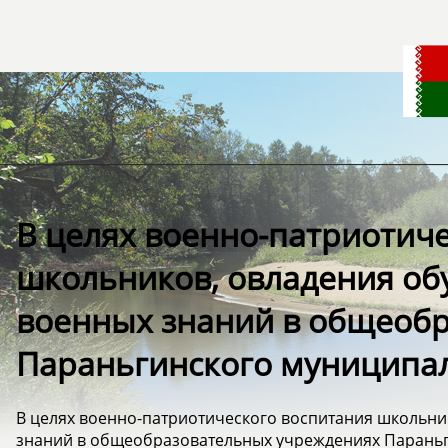
В целях военно-патриотич
школьников, овладения о
военных знаний в общеоб
Параньгинского муниципал
В целях военно-патриотического воспитания школьн
знаний в общеобразовательных учреждениях Парань