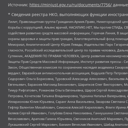
Источник:
https://minjust.gov.ru/ru/documents/7756/
данные
* Сведения реестра НКО, выполняющих функции иностранн
Лилит, Правозащитная группа Гражданин.Армия.Право, Нижегородский цент
борьбы с коррупцией, Альянс врачей, НАСИЛИЮ.НЕТ, Мы против СПИДа, СВЕ
содействия развитию средств массовой информации, Горячая Линия, В защ
охраны здоровья и защиты прав граждан, Благотворительный фонд помощи ос
Мемориал, Аналитический Центр Юрия Левады, Издательство Парк Гагарина
гласности, Российский исследовательский центр по правам человека, Даль
Сутяжник, АКАДЕМИЯ ПО ПРАВАМ ЧЕЛОВЕКА, Центр развития некоммерческих
Защиты Прав Средств Массовой Информации, Институт развития прессы - Си
Закон, Общественная комиссия по сохранению наследия академика Сахаров
вердикт, Евразийская антимонопольная ассоциация, Бедушев Петр Петрови
Сидорович Ольга Борисовна, Туровский Александр Алексеевич, Васильева А
Евгеньевич, Барахоев Магомед Бекханович, Шарипков Олег Викторович, М
Тимур Рифгатович, Романова Ольга Евгеньевна, Щаров Сергей Алексадрови
Петровна, Кочеткова Татьяна Владимировна, Чуркина Наталья Валерьевна, 
Илларионова Юлия Юрьевна, Саранг Анна Васильевна, Захарова Светлана 
Гефтер Валентин Михайлович, Симонов Алексей Кириллович, Флиге Ирина 
Беляев Сергей Иванович, Голубева Елена Николаевна, Ганнушкина Светлана
Вячеславович, Арапова Галина Юрьевна, Свечников Анатолий Мариевич, П
Лукашевский Сергей Маркович, Бахмин Вячеслав Иванович, Шабад Анатоли