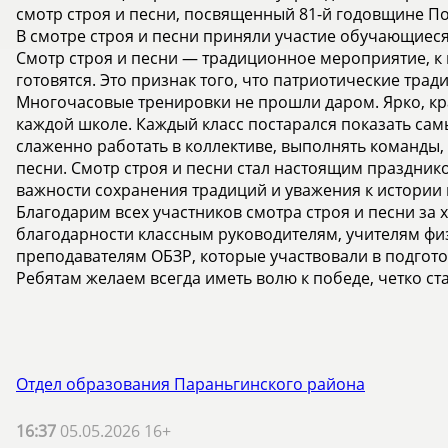
смотр строя и песни, посвященный 81-й годовщине П
В смотре строя и песни приняли участие обучающиеся 
Смотр строя и песни — традиционное мероприятие, к
готовятся. Это признак того, что патриотические трад
Многочасовые тренировки не прошли даром. Ярко, кра
каждой школе. Каждый класс постарался показать сам
слаженно работать в коллективе, выполнять команды, 
песни. Смотр строя и песни стал настоящим праздник
важности сохранения традиций и уважения к истории
Благодарим всех участников смотра строя и песни за
благодарности классным руководителям, учителям фи
преподавателям ОБЗР, которые участвовали в подгото
Ребятам желаем всегда иметь волю к победе, четко ст
Отдел образования Параньгинского района
16:37
05.05.2026 16+