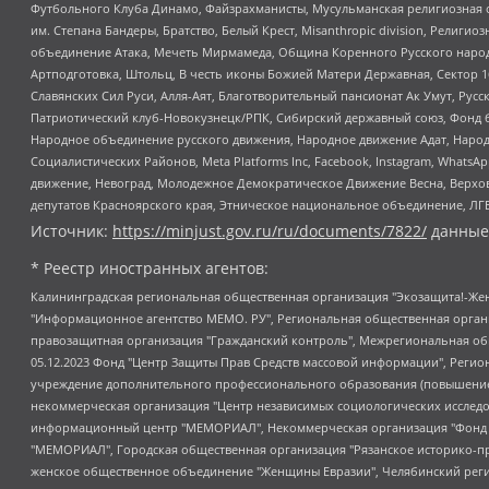
Футбольного Клуба Динамо, Файзрахманисты, Мусульманская религиозная о
им. Степана Бандеры, Братство, Белый Крест, Misanthropic division, Рели
объединение Атака, Мечеть Мирмамеда, Община Коренного Русского народа
Артподготовка, Штольц, В честь иконы Божией Матери Державная, Сектор 1
Славянских Сил Руси, Алля-Аят, Благотворительный пансионат Ак Умут, Русск
Патриотический клуб-Новокузнецк/РПК, Сибирский державный союз, Фонд б
Народное объединение русского движения, Народное движение Адат, Народ
Социалистических Районов, Meta Platforms Inc, Facebook, Instagram, Wha
движение, Невоград, Молодежное Демократическое Движение Весна, Верхов
депутатов Красноярского края, Этническое национальное объединение, ЛГ
Источник:
https://minjust.gov.ru/ru/documents/7822/
данные
* Реестр иностранных агентов:
Калининградская региональная общественная организация "Экозащита!-Женсовет", Фонд содействия защите прав и свобод граждан "Общественный вердикт", Фонд "Институт Развития Свободы Информации", Частное учреждение "Информационное агентство МЕМО. РУ", Региональная общественная организация "Общественная комиссия по сохранению наследия академика Сахарова", Фонд поддержки свободы прессы, Санкт-Петербургская общественная правозащитная организация "Гражданский контроль", Межрегиональная общественная организация "Информационно-просветительский центр "Мемориал", Региональный Фонд "Центр Защиты Прав Средств Массовой Информации", с 05.12.2023 Фонд "Центр Защиты Прав Средств массовой информации", Региональная общественная благотворительная организация помощи беженцам и мигрантам "Гражданское содействие", Негосударственное образовательное учреждение дополнительного профессионального образования (повышение квалификации) специалистов "АКАДЕМИЯ ПО ПРАВАМ ЧЕЛОВЕКА", Свердловская региональная общественная организация "Сутяжник", Автономная некоммерческая организация "Центр независимых социологических исследований", Союз общественных объединений "Российский исследовательский центр по правам человека", Региональное общественное учреждение научно-информационный центр "МЕМОРИАЛ", Некоммерческая организация "Фонд защиты гласности", Автономная некоммерческая организация "Институт прав человека", Городская общественная организация "Екатеринбургское общество "МЕМОРИАЛ", Городская общественная организация "Рязанское историко-просветительское и правозащитное общество "Мемориал" (Рязанский Мемориал), Челябинский региональный орган общественной самодеятельности – женское общественное объединение "Женщины Евразии", Челябинский региональный орган общественной самодеятельности "Уральская правозащитная группа", Фонд содействия защите здоровья и социальной справедливости имени Андрея Рылькова, Автономная Некоммерческая Организация "Аналитический Центр Юрия Левады", Автономная некоммерческая организация социальной поддержки населения "Проект Апрель", Региональная общественная организация помощи женщинам и детям, находящимся в кризисной ситуации "Информационно-методический центр "Анна", Фонд содействия развитию массовых коммуникаций и правовому просвещению "Так-так-Так", Фонд содействия устойчивому развитию "Серебряная тайга", Свердловский региональный общественный фонд социальных проектов "Новое время", "Idel.Реалии", Кавказ.Реалии, Крым.Реалии, Телеканал Настоящее Время, Татаро-башкирская служба Радио Свобода (Azatliq Radiosi), Радио Свободная Европа/Радио Свобода (PCE/PC), "Сибирь.Реалии", "Фактограф", Благотворительный фонд помощи осужденным и их семьям, Автономная некоммерческая организация "Институт глобализации и социальных движений", Фонд "В защиту прав заключенных", Частное учреждение "Центр поддержки и содействия развитию средств массовой информации", Пензенский региональный общественный благотворительный фонд "Гражданский союз", "Север.Реалии", Некоммерческая организация Фонд "Правовая инициатива", Общество с ограниченной ответственностью "Радио Свободная Европа/Радио Свобода", Чешское информационное агентство "MEDIUM-ORIENT", Красноярская региональная общественная организация "Мы против СПИДа", Камалягин Денис Николаевич, Маркелов Сергей Евгеньевич, Пономарев Лев Александрович, Савицкая Людмила Алексеевна, Автоно