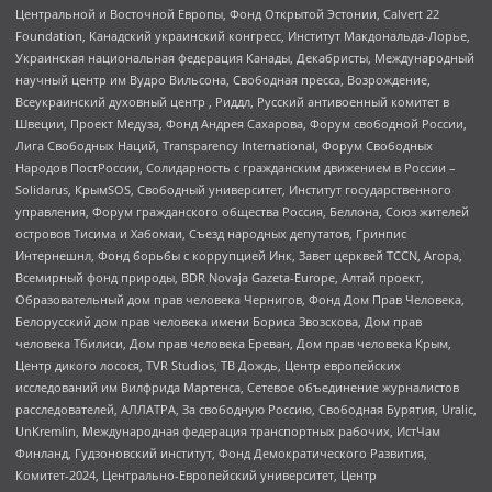
Центральной и Восточной Европы, Фонд Открытой Эстонии, Calvert 22
Foundation, Канадский украинский конгресс, Институт Макдональда-Лорье,
Украинская национальная федерация Канады, Декабристы, Международный
научный центр им Вудро Вильсона, Свободная пресса, Возрождение,
Всеукраинский духовный центр , Риддл, Русский антивоенный комитет в
Швеции, Проект Медуза, Фонд Андрея Сахарова, Форум свободной России,
Лига Свободных Наций, Transparеncy International, Форум Свободных
Народов ПостРоссии, Солидарность с гражданским движением в России –
Solidarus, КрымSOS, Свободный университет, Институт государственного
управления, Форум гражданского общества Россия, Беллона, Союз жителей
островов Тисима и Хабомаи, Съезд народных депутатов, Гринпис
Интернешнл, Фонд борьбы с коррупцией Инк, Завет церквей TCCN, Агора,
Всемирный фонд природы, BDR Novaja Gazeta-Europe, Алтай проект,
Образовательный дом прав человека Чернигов, Фонд Дом Прав Человека,
Белорусский дом прав человека имени Бориса Звозскова, Дом прав
человека Тбилиси, Дом прав человека Ереван, Дом прав человека Крым,
Центр дикого лосося, TVR Studios, ТВ Дождь, Центр европейских
исследований им Вилфрида Мартенса, Сетевое объединение журналистов
расследователей, АЛЛАТРА, За свободную Россию, Свободная Бурятия, Uralic,
UnKremlin, Международная федерация транспортных рабочих, ИстЧам
Финланд, Гудзоновский институт, Фонд Демократического Развития,
Комитет-2024, Центрально-Европейский университет, Центр