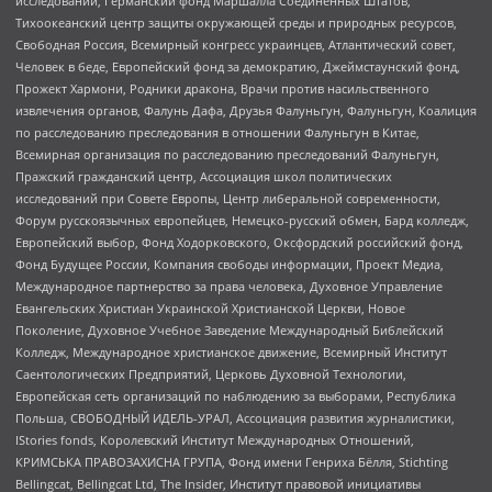
исследований, Германский фонд Маршалла Соединенных Штатов,
Тихоокеанский центр защиты окружающей среды и природных ресурсов,
Свободная Россия, Всемирный конгресс украинцев, Атлантический совет,
Человек в беде, Европейский фонд за демократию, Джеймстаунский фонд,
Прожект Хармони, Родники дракона, Врачи против насильственного
извлечения органов, Фалунь Дафа, Друзья Фалуньгун, Фалуньгун, Коалиция
по расследованию преследования в отношении Фалуньгун в Китае,
Всемирная организация по расследованию преследований Фалуньгун,
Пражский гражданский центр, Ассоциация школ политических
исследований при Совете Европы, Центр либеральной современности,
Форум русскоязычных европейцев, Немецко-русский обмен, Бард колледж,
Европейский выбор, Фонд Ходорковского, Оксфордский российский фонд,
Фонд Будущее России, Компания свободы информации, Проект Медиа,
Международное партнерство за права человека, Духовное Управление
Евангельских Христиан Украинской Христианской Церкви, Новое
Поколение, Духовное Учебное Заведение Международный Библейский
Колледж, Международное христианское движение, Всемирный Институт
Саентологических Предприятий, Церковь Духовной Технологии,
Европейская сеть организаций по наблюдению за выборами, Республика
Польша, СВОБОДНЫЙ ИДЕЛЬ-УРАЛ, Ассоциация развития журналистики,
IStories fonds, Королевский Институт Международных Отношений,
КРИМСЬКА ПРАВОЗАХИСНА ГРУПА, Фонд имени Генриха Бёлля, Stichting
Bellingcat, Bellingcat Ltd, The Insider, Институт правовой инициативы