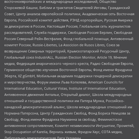
восточноевропейских и международных исследований, Общество
Сторожевой башни, Библии и трактатов Свидетелей Иеговы, Гражданский
Совет, Центр анализа европейской политики, Академическая сеть Восточная
Европа, Российский комитет действия, РЭНД корпорейшн, Русская Америка
за демократию в России, Настоящая Россия, Глобальная сеть журналистов-
расследователей, Служба поддержки, Свободная Россия Берлин, Свободная
Россия Северный Рейн-Вестфалия, Фонд глобальной помощи, Антивоенный
комитет России, Russie-Libertes, La Asocicion de Rusos Libres, Союз за
возвращение Северных территорий, Крымскотатарский Ресурсный Центр,
Глобальный союз IndustriALL, Russian Election Monitor, Article 19, Мнение
медиа, Федерация анархического черного креста, Радио Свободная Европа,
Германское общество изучения Восточной Европы, Фонд имени Фридриха
Эберта, XZ gGmbH, Мобильная академия поддержки гендерной демократии
и миротворчества, Форум имени Льва Копелева, American Councils for
International Education, Cultural Vistas, Institute of International Education,
Антивоенное движение Антальи, Открытый диалог, Школа международных
отношений и государственной политики им Питера Мунка, Российско-
канадский демократический альянс, Школа международных отношений им
Нормана Патерсона, Центр Гражданских Свобод, Фонд Бориса Немцова за
Свободу, Фонд имени Фридриха Науманна за свободу, Феминистское
антивоенное сопротивление, Комитет независимости Ингушетии, Прометей,
Stop Occupation of Karelia, Вернись живым, Фридом Хаус, СОТА медиа,
Либерально-демократическая Лига Украины