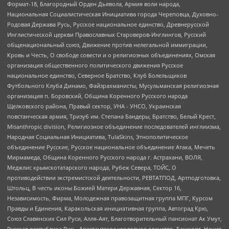
Формат-18, Благородный Орден Дьявола, Армия воли народа,
Национальная Социалистическая Инициатива города Череповца, Духовно-
Родовая Держава Русь, Русское национальное единство, Древнерусской
Инглистической церкви Православных Староверов-Инглингов, Русский
общенациональный союз, Движение против нелегальной иммиграции,
Кровь и Честь, О свободе совести и о религиозных объединениях, Омская
организация общественного политического движения Русское
национальное единство, Северное Братство, Клуб Болельщиков
Футбольного Клуба Динамо, Файзрахманисты, Мусульманская религиозная
организация п. Боровский, Община Коренного Русского народа
Щелковского района, Правый сектор, УНА - УНСО, Украинская
повстанческая армия, Тризуб им. Степана Бандеры, Братство, Белый Крест,
Misanthropic division, Религиозное объединение последователей инглиизма,
Народная Социальная Инициатива, TulaSkins, Этнополитическое
объединение Русские, Русское национальное объединение Атака, Мечеть
Мирмамеда, Община Коренного Русского народа г. Астрахани, ВОЛЯ,
Меджлис крымскотатарского народа, Рубеж Севера, ТОЙС, О
противодействии экстремистской деятельности, РЕВТАТПОД, Артподготовка,
Штольц, В честь иконы Божией Матери Державная, Сектор 16,
Независимость, Фирма, Молодежная правозащитная группа МПГ, Курсом
Правды и Единения, Каракольская инициативная группа, Автоград Крю,
Союз Славянских Сил Руси, Алля-Аят, Благотворительный пансионат Ак Умут,
Русская республика Русь, Арестантское уголовное единство, Башкорт, Нация