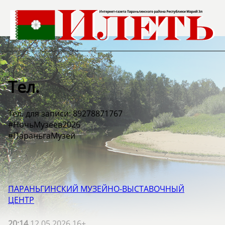
Тел.
Тел. для записи: 89278871767
#НочьМузеев2026
#ПараньгаМузей
ПАРАНЬГИНСКИЙ МУЗЕЙНО-ВЫСТАВОЧНЫЙ
ЦЕНТР
20:14
12.05.2026 16+