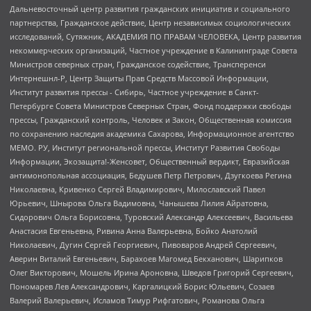
Дальневосточный центр развития гражданских инициатив и социального
партнерства, Гражданское действие, Центр независимых социологических
исследований, Сутяжник, АКАДЕМИЯ ПО ПРАВАМ ЧЕЛОВЕКА, Центр развития
некоммерческих организаций, Частное учреждение в Калининграде Совета
Министров северных стран, Гражданское содействие, Трансперенси
Интернешнл-Р, Центр Защиты Прав Средств Массовой Информации,
Институт развития прессы - Сибирь, Частное учреждение в Санкт-
Петербурге Совета Министров Северных Стран, Фонд поддержки свободы
прессы, Гражданский контроль, Человек и Закон, Общественная комиссия
по сохранению наследия академика Сахарова, Информационное агентство
МЕМО. РУ, Институт региональной прессы, Институт Развития Свободы
Информации, Экозащита!-Женсовет, Общественный вердикт, Евразийская
антимонопольная ассоциация, Бедушев Петр Петрович, Дзугкоева Регина
Николаевна, Кривенко Сергей Владимирович, Милославский Павел
Юрьевич, Шнырова Ольга Вадимовна, Чанышева Лилия Айратовна,
Сидорович Ольга Борисовна, Туровский Александр Алексеевич, Васильева
Анастасия Евгеньевна, Ривина Анна Валерьевна, Бойко Анатолий
Николаевич, Дугин Сергей Георгиевич, Пивоваров Андрей Сергеевич,
Аверин Виталий Евгеньевич, Барахоев Магомед Бекханович, Шарипков
Олег Викторович, Мошель Ирина Ароновна, Шведов Григорий Сергеевич,
Пономарев Лев Александрович, Каргалицкий Борис Юльевич, Созаев
Валерий Валерьевич, Исламов Тимур Рифгатович, Романова Ольга