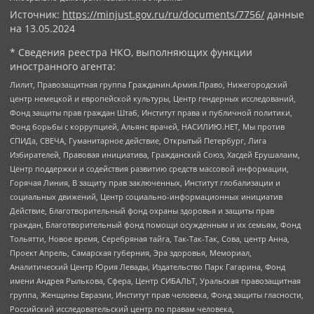
Источник:
https://minjust.gov.ru/ru/documents/7756/
данные
на
13.05.2024
* Сведения реестра НКО, выполняющих функции
иностранного агента:
Лилит, Правозащитная группа Гражданин.Армия.Право, Нижегородский
центр немецкой и европейской культуры, Центр гендерных исследований,
Фонд защиты прав граждан Штаб, Институт права и публичной политики,
Фонд борьбы с коррупцией, Альянс врачей, НАСИЛИЮ.НЕТ, Мы против
СПИДа, СВЕЧА, Гуманитарное действие, Открытый Петербург, Лига
Избирателей, Правовая инициатива, Гражданский Союз, Хасдей Ерушалаим,
Центр поддержки и содействия развитию средств массовой информации,
Горячая Линия, В защиту прав заключенных, Институт глобализации и
социальных движений, Центр социально-информационных инициатив
Действие, Благотворительный фонд охраны здоровья и защиты прав
граждан, Благотворительный фонд помощи осужденным и их семьям, Фонд
Тольятти, Новое время, Серебряная тайга, Так-Так-Так, Сова, центр Анна,
Проект Апрель, Самарская губерния, Эра здоровья, Мемориал,
Аналитический Центр Юрия Левады, Издательство Парк Гагарина, Фонд
имени Андрея Рылькова, Сфера, Центр СИБАЛЬТ, Уральская правозащитная
группа, Женщины Евразии, Институт прав человека, Фонд защиты гласности,
Российский исследовательский центр по правам человека,