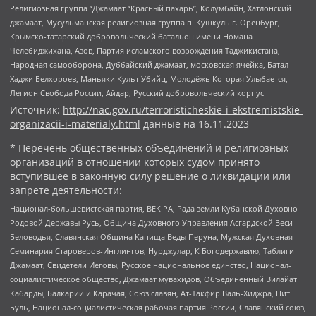
Религиозная группа “Джамаат “Красный пахарь”, Колумбайн, Хатлонский
джамаат, Мусульманская религиозная группа п. Кушкуль г. Оренбург,
Крымско-татарский добровольческий батальон имени Номана
Челебиджихана, Азов, Партия исламского возрождения Таджикистана,
Народная самооборона, Дуббайский джамаат, московская ячейка, Батал-
Хаджи Белхороев, Маньяки Культ Убийц, Молодёжь Которая Улыбается,
Легион Свобода России, Айдар, Русский добровольческий корпус
Источник:
http://nac.gov.ru/terroristicheskie-i-ekstremistskie-
organizacii-i-materialy.html
данные на
16.11.2023
* Перечень общественных объединений и религиозных
организаций в отношении которых судом принято
вступившее в законную силу решение о ликвидации или
запрете деятельности:
Национал-большевистская партия, ВЕК РА, Рада земли Кубанской Духовно
Родовой Державы Русь, Община Духовного Управления Асгардской Веси
Беловодья, Славянская Община Капища Веды Перуна, Мужская Духовная
Семинария Староверов-Инглингов, Нурджулар, К Богодержавию, Таблиги
Джамаат, Свидетели Иеговы, Русское национальное единство, Национал-
социалистическое общество, Джамаат мувахидов, Объединенный Вилайат
Кабарды, Балкарии и Карачая, Союз славян, Ат-Такфир Валь-Хиджра, Пит
Буль, Национал-социалистическая рабочая партия России, Славянский союз,