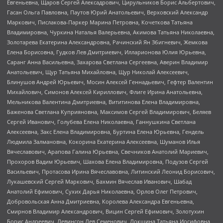
Евгеньевна, Щаров Сергей Алексадрович, Цирульников Борис Альбертович,
Гасан Ольга Павловна, Паутов Юрий Анатольевич, Верховский Александр
Маркович, Пислакова-Паркер Марина Петровна, Кочеткова Татьяна
Владимировна, Чуркина Наталья Валерьевна, Акимова Татьяна Николаевна,
Золотарева Екатерина Александровна, Рачинский Ян Збигневич, Жемкова
Елена Борисовна, Гудков Лев Дмитриевич, Илларионова Юлия Юрьевна,
Саранг Анна Васильевна, Захарова Светлана Сергеевна, Аверин Владимир
Анатольевич, Щур Татьяна Михайловна, Щур Николай Алексеевич,
Блинушов Андрей Юрьевич, Мосин Алексей Геннадьевич, Гефтер Валентин
Михайлович, Симонов Алексей Кириллович, Флиге Ирина Анатольевна,
Мельникова Валентина Дмитриевна, Вититинова Елена Владимировна,
Баженова Светлана Куприяновна, Максимов Сергей Владимирович, Беляев
Сергей Иванович, Голубева Елена Николаевна, Ганнушкина Светлана
Алексеевна, Закс Елена Владимировна, Буртина Елена Юрьевна, Гендель
Людмила Залмановна, Кокорина Екатерина Алексеевна, Шуманов Илья
Вячеславович, Арапова Галина Юрьевна, Свечников Анатолий Мариевич,
Прохоров Вадим Юрьевич, Шахова Елена Владимировна, Подузов Сергей
Васильевич, Протасова Ирина Вячеславовна, Литинский Леонид Борисович,
Лукашевский Сергей Маркович, Бахмин Вячеслав Иванович, Шабад
Анатолий Ефимович, Сухих Дарья Николаевна, Орлов Олег Петрович,
Добровольская Анна Дмитриевна, Королева Александра Евгеньевна,
Смирнов Владимир Александрович, Вицин Сергей Ефимович, Золотухин
Борис Андреевич, Левинсон Лев Семенович, Локшина Татьяна Иосифовна,