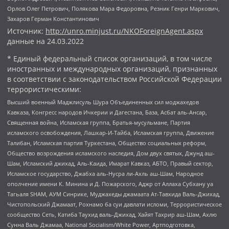
Орлов Олег Петрович, Полякова Мара Федоровна, Резник Генри Маркович,
Захаров Герман Константинович
Источник:
http://unro.minjust.ru/NKOForeignAgent.aspx
данные на
24.03.2022
* Единый федеральный список организаций, в том числе
иностранных и международных организаций, признанных
в соответствии с законодательством Российской Федерации
террористическими:
Высший военный Маджлисуль Шура Объединенных сил моджахедов
Кавказа, Конгресс народов Ичкерии и Дагестана, База, Асбат аль-Ансар,
Священная война, Исламская группа, Братья-мусульмане, Партия
исламского освобождения, Лашкар-И-Тайба, Исламская группа, Движение
Талибан, Исламская партия Туркестана, Общество социальных реформ,
Общество возрождения исламского наследия, Дом двух святых, Джунд аш-
Шам, Исламский джихад, Аль-Каида, Имарат Кавказ, АБТО, Правый сектор,
Исламское государство, Джабха аль-Нусра ли-Ахль аш-Шам, Народное
ополчение имени К. Минина и Д. Пожарского, Аджр от Аллаха Субхану уа
Тагьаля SHAM, АУМ Синрике, Муджахеды джамаата Ат-Тавхида Валь-Джихад,
Чистопольский Джамаат, Рохнамо ба суи давлати исломи, Террористическое
сообщество Сеть, Катиба Таухид валь-Джихад, Хайят Тахрир аш-Шам, Ахлю
Сунна Валь Джамаа, National Socialism/White Power, Артподготовка,