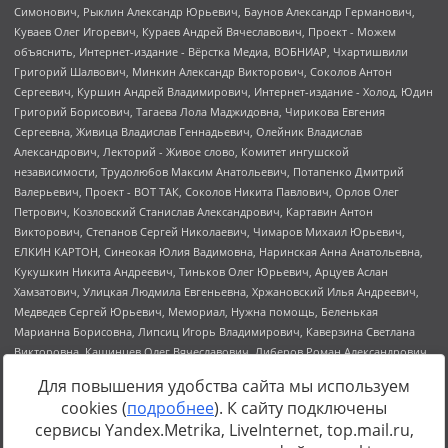
Для повышения удобства сайта мы используем
cookies (
подробнее
). К сайту подключены
сервисы Yandex.Metrika, LiveInternet, top.mail.ru,
Источник:
https://minjust.gov.ru/uploaded/files/reestr-