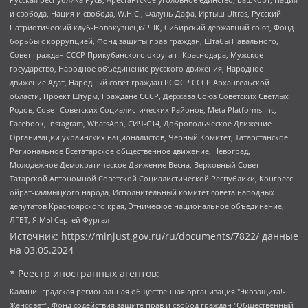
и свобода, Нация и свобода, W.H.С., Фалунь Дафа, Иртыш Ultras, Русский
Патриотический клуб-Новокузнецк/РПК, Сибирский державный союз, Фонд
борьбы с коррупцией, Фонд защиты прав граждан, Штабы Навального,
Совет граждан СССР Прикубанского округа г. Краснодара, Мужское
государство, Народное объединение русского движения, Народное
движение Адат, Народный совет граждан РСФСР СССР Архангельской
области, Проект Штурм, Граждане СССР, Держава Союз Советских Светлых
Родов, Совет Советских Социалистических Районов, Meta Platforms Inc,
Facebook, Instagram, WhatsApp, СИЧ-С14, Добровольческое Движение
Организации украинских националистов, Черный Комитет, Татарстанское
Региональное Всетатарское общественное движение, Невоград,
Молодежное Демократическое Движение Весна, Верховный Совет
Татарской Автономной Советской Социалистической Республики, Конгресс
ойрат-калмыцкого народа, Исполнительный комитет совета народных
депутатов Красноярского края, Этническое национальное объединение,
ЛГБТ, Я.МЫ Сергей Фургал
Источник:
https://minjust.gov.ru/ru/documents/7822/
данные
на
03.05.2024
* Реестр иностранных агентов:
Калининградская региональная общественная организация "Экозащита!-Женсовет", Фонд содействия защите прав и свобод граждан "Общественный вердикт", Фонд "Институт Развития Свободы Информации", Частное учреждение "Информационное агентство МЕМО. РУ", Региональная общественная организация "Общественная комиссия по сохранению наследия академика Сахарова", Фонд поддержки свободы прессы, Санкт-Петербургская общественная правозащитная организация "Гражданский контроль", Межрегиональная общественная организация "Информационно-просветительский центр "Мемориал", Региональный Фонд "Центр Защиты Прав Средств Массовой Информации", с 05.12.2023 Фонд "Центр Защиты Прав Средств массовой информации", Региональная общественная благотворительная организация помощи беженцам и мигрантам "Гражданское содействие", Негосударственное образовательное учреждение дополнительного профессионального образования (повышение квалификации) специалистов "АКАДЕМИЯ ПО ПРАВАМ ЧЕЛОВЕКА", Свердловская региональная общественная организация "Сутяжник", Автономная некоммерческая организация "Центр независимых социологических исследований", Союз общественных объединений "Российский исследовательский центр по правам человека", Региональное общественное учреждение научно-информационный центр "МЕМОРИАЛ", Некоммерческая организация "Фонд защиты гласности", Автономная некоммерческая организация "Институт прав человека", Городская общественная организация "Екатеринбургское общество "МЕМОРИАЛ", Городская общественная организация "Рязанское историко-просветительское и правозащитное общество "Мемориал" (Рязанский Мемориал), Челябинский региональный орган общественной самодеятельности – женское общественное объединение "Женщины Евразии", Челябинский региональный орган общественной самодеятельности "Уральская правозащитная группа", Фонд содействия защите здоровья и социальной справедливости имени Андрея Рылькова, Автономная Некоммерческая Организация "Аналитический Центр Юрия Левады", Автономная некоммерческая организация социальной поддержки населения "Проект Апрель", Региональная общественная организация помощи женщинам и детям, находящимся в кризисной ситуации "Информационно-методический центр "Анна", Фонд содействия развитию массовых коммуникаций и правовому просвещению "Так-так-Так", Фонд содействия устойчивому развитию "Серебряная тайга", Свердловский региональный общественный фонд социальных проектов "Новое время", "Idel.Реалии", Кавказ.Реалии, Крым.Реалии, Телеканал Настоящее Время, Татаро-башкирская служба Радио Свобода (Azatliq Radiosi), Радио Свободная Европа/Радио Свобода (PCE/PC), "Сибирь.Реалии", "Фактограф", Благотворительный фонд помощи осужденным и их семьям, Автономная некоммерческая организация "Институт глобализации и социальных движений", Фонд "В защиту прав заключенных", Частное учреждение "Центр поддержки и содействия развитию средств массовой информации", Пензенский региональный общественный благотворительный фонд "Гражданский союз", "Север.Реалии", Некоммерческая организация Фонд "Правовая инициатива", Общество с ограниченной ответственностью "Радио Свободная Европа/Радио Свобода", Чешское информационное агентство "MEDIUM-ORIENT", Красноярская региональная общественная организация "Мы против СПИДа", Камалягин Денис Николаевич, Маркелов Сергей Евгеньевич, Пономарев Лев Александрович, Савицкая Людмила Алексеевна, Автономная некоммерческая организация "Центр по работе с проблемой насилия "НАСИЛИЮ.НЕТ", Межрегиональный профессиональный союз работников здравоохранения "Альянс врачей", Юридическое лицо, зарегистрированное в Латвийской Республике, SIA "Medusa Project" (регистрационный номер 40103797863, дата регистрации 10.06.2014), Некоммерческая организация "Фонд по борьбе с коррупцией", Автономная некоммерческая организация "Институт права и публичной политики", Баданин Роман Сергеевич, Гликин Максим Александрович, Железнова Мария Михайловна, Лукьянова Юлия Сергеевна, Маетная Елизавета Витальевна, Маняхин Петр Борисович, Чуракова Ольга Владимировна, Ярош Юлия Петровна, Юридическое лицо "The Insider SIA", зарегистрированное в Риге, Латвийская Республика (дата регистрации 26.06.2015), являющееся администратором доменного имени интернет-издания "The Insider SIA", https://theins.ru, Постернак Алексей Евгеньевич, Рубин Михаил Аркадьевич, Анин Роман Александрович, Юридическое лицо Istories fonds, зарегистрированное в Латвийской Республике (регистрационный номер 50008295751, дата регистрации 24.02.2020), Великовский Дмитрий Александрович, Долинина Ирина Николаевна, Мароховская Алеся Алексеевна, Шлейнов Роман Юрьевич, Шмагун Олеся Валентиновна, Общество с ограниченной ответственностью "Альтаир 2021", Общество с ограниченной ответственностью "Вега 2021", Общество с ограниченной ответственностью "Главный редактор 2021", Общество с ограниченной ответственностью "Ромашки монолит", Важенков Артем Валерьевич, Ивановская областная общественная организация "Центр гендерных исследований", Гурман Юрий Альбертович, Медиапроект "ОВД-Инфо", Егоров Владимир Владимирович, Жилинский Владимир Александрович, Общество с ограниченной ответственностью "ЗП", Иванова София Юрьевна, Карезина Инна Павловна, Кильтау Екатерина Викторовна, Петров Алексей Викторович, Пискунов Сергей Евгеньевич, Смирнов Сергей Сергеевич, Тихонов Михаил Сергеевич, Общество с ограниченной ответственностью "ЖУРНАЛИСТ-ИНОСТРАННЫЙ АГЕНТ", Арапова Галина Юрьевна, Вольтская Татьяна Анатольевна, Американская компания "Mason G.E.S. Anonymous Foundation" (США), являющаяся владельцем интернет-издания https://mnews.world/, Компания "Stichting Bellingcat", зарегистрированная в Нидерландах (дата регистрации 11.07.2018), Захаров Андрей Вячеславович, Клепиковская Екатерина Дмитриевна, Общество с ограниченной ответственностью "МЕМО", Перл Роман Александрович, Симонов Евгений Алексеевич, Соловьева Елена Анатольевна, Сотников Даниил Владимирович, Сурначева Елизавета Дмитриевна, Автономная некоммерческая организация по защите прав человека и информированию населения "Якутия – Наше Мнение", Общество с ограниченной ответственностью "Москоу диджитал медиа", с 26.01.2023 Общество с ограниченной ответственностью "Чайка Белые сады", Ветошкина Валерия Валерьевна, Заговора Максим Александрович, Межрегиональное общественное движение "Российская ЛГБТ - сеть", Оленичев Максим Владимирович, Павлов Иван Юрьевич, Скворцова Елена Сергеевна, Общество с ограниченной ответственностью "Как бы инагент", Кочетков Игорь Викторович, Общество с ограниченной ответственностью "Честные выборы", Еланчик Олег Александрович, Общество с ограниченной ответственностью "Нобелевский призыв", Гималова Регина Эмилевна, Григорьев Андрей Валерьевич, Григорьева Алина Александровна, Ассоциация по содействию защите прав призывников, альтернативнослужащих и военнослужащих "Правозащитная группа "Гражданин.Армия.Право", Хисамова Регина Фаритовна, Автономная некоммерческая организация по реализации социально-правовых программ "Лилит", Дальневосточное общественное движение "Маяк", Санкт-Петербургская ЛГБТ-инициативная группа "Выход", Инициативная группа ЛГБТ+ "Реверс", Алексеев Андрей Викторович, Бекбулатова Таисия Львовна, Беляев Иван Михайлович, Владыкина Елена Сергеевна, Гельман Марат Александрович, Никульшина Вероника Юрьевна, Толоконникова Надежда Андреевна, Шендерович Виктор Анатольевич, Общество с ограниченной ответственностью "Данное сообщение", Общество с ограниченной ответственностью Издательский дом "Новая глава", Айнбиндер Александра Александровна, Московский комьюнити-центр для ЛГБТ+инициатив, Благотворительный фонд развития филантропии, Deutsche Welle (Германия, Kurt-Schumacher-Strasse 3, 53113 Bonn), Борзунова Мария Михайловна, Воробьев Виктор Викторович, Голубева Анна Львовна, Константинова Алла Михайловна, Малкова Ирина Владимировна, Мурадов Мурад Абдулгалимович, Осетинская Елизавета Николаевна, Понасенков Евгений Николаевич, Ганапольский Матвей Юрьевич, Киселев Евгений Алексеевич, Борухович Ирина Григорьевна, Дремин Иван Тимофеевич, Дубровский Дмитрий Викторович, Красноярская региональная общественная организация поддержки и развития альтернативных образовательных технологий и межкультурных коммуникаций "ИНТЕРРА", Маяковская Екатерина Алексеевна, Фейгин Марк Захарович, Филимонов Андрей Викторович, Дзугкоева Регина Николаевна, Доброхотов Роман Александрович, Дудь Юрий Александрович, Елкин Сергей Владимирович, Кругликов Кирилл Игоревич, Сабунаева Мария Леонидовна, Семенов Алексей Владимирович, Шаинян Карен Багратович, Шульман Екатерина Михайловна, Асафьев Артур Валерьевич, Вахштайн Виктор Семенович, Венедиктов Алексей Алексеевич, Лушникова Екатерина Евгеньевна, Волков Леонид Михайлович, Невзоров Александр Глебович, Пархоменко Сергей Борисович, Сироткин Ярослав Николаевич, Кара-Мурза Владимир Владимирович, Баранова Наталья Владимировна, Гозман Леонид Яковлевич, Кагарлицкий Борис Юльевич, Климарев Михаил Валерьевич, Милов Владимир Станиславович, Автономная некоммерческая организация Краснодарский центр современного искусства "Типография", Моргенштерн Алишер Тагирович, Соболь Любовь Эдуардовна, Общество с ограниченной ответственностью "ЛИЗА НОРМ", Каспаров Гарри Кимович, Ходорковский Михаил Борисович, Общество с ограниченной ответственностью "Апрельские тезисы", Данилович Ирина Брониславовна, Кашин Олег Владимирович, Петров Николай Владимирович, Пивоваров Алексей Владимирович, Соколов Михаил Владимирович, Цветкова Юлия Владимировна, Чичваркин Евгений Александрович, Комитет против пыток/Команда против пыток, Общество с ограниченной ответственностью "Первый научный", Общество с ограниченной ответственностью "Вертолет и ко", Белоцерковская Вероника Борисовна, Кац Максим Евгеньевич, Лазарева Татьяна Юрьевна, Шаведдинов Руслан Табризович, Яшин Илья Валерьевич, Общество с ограниченной ответственностью "Иноагент ААВ", Алешковский Дмитрий Петрович, Альбац Евгения Марковна, Быков Дмитрий Львович, Галямина Юлия Евгеньевна, Лойко Сергей Леонидович, Мартынов Кирилл Константинович, Медведев Сергей Александрович, Крашенинников Федор Геннадиевич, Гордеева Катерина Вл