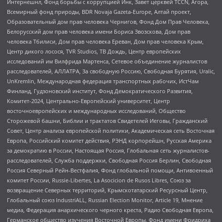
Интернешнл, Фонд борьбы с коррупцией Инк, Завет церквей TCCN, Агора,
Всемирный фонд природы, BDR Novaja Gazeta-Europe, Алтай проект,
Образовательный дом прав человека Чернигов, Фонд Дом Прав Человека,
Белорусский дом прав человека имени Бориса Звозскова, Дом прав
человека Тбилиси, Дом прав человека Ереван, Дом прав человека Крым,
Центр дикого лосося, TVR Studios, ТВ Дождь, Центр европейских
исследований им Вилфрида Мартенса, Сетевое объединение журналистов
расследователей, АЛЛАТРА, За свободную Россию, Свободная Бурятия, Uralic,
UnKremlin, Международная федерация транспортных рабочих, ИстЧам
Финланд, Гудзоновский институт, Фонд Демократического Развития,
Комитет-2024, Центрально-Европейский университет, Центр
восточноевропейских и международных исследований, Общество
Сторожевой башни, Библии и трактатов Свидетелей Иеговы, Гражданский
Совет, Центр анализа европейской политики, Академическая сеть Восточная
Европа, Российский комитет действия, РЭНД корпорейшн, Русская Америка
за демократию в России, Настоящая Россия, Глобальная сеть журналистов-
расследователей, Служба поддержки, Свободная Россия Берлин, Свободная
Россия Северный Рейн-Вестфалия, Фонд глобальной помощи, Антивоенный
комитет России, Russie-Libertes, La Asocicion de Rusos Libres, Союз за
возвращение Северных территорий, Крымскотатарский Ресурсный Центр,
Глобальный союз IndustriALL, Russian Election Monitor, Article 19, Мнение
медиа, Федерация анархического черного креста, Радио Свободная Европа,
Германское общество изучения Восточной Европы, Фонд имени Фридриха