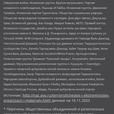
Священная война, Исламская группа, Братья-мусульмане, Партия
исламского освобождения, Лашкар-И-Тайба, Исламская группа, Движение
Талибан, Исламская партия Туркестана, Общество социальных реформ,
Общество возрождения исламского наследия, Дом двух святых, Джунд аш-
Шам, Исламский джихад, Аль-Каида, Имарат Кавказ, АБТО, Правый сектор,
Исламское государство, Джабха аль-Нусра ли-Ахль аш-Шам, Народное
ополчение имени К. Минина и Д. Пожарского, Аджр от Аллаха Субхану уа
Тагьаля SHAM, АУМ Синрике, Муджахеды джамаата Ат-Тавхида Валь-Джихад,
Чистопольский Джамаат, Рохнамо ба суи давлати исломи, Террористическое
сообщество Сеть, Катиба Таухид валь-Джихад, Хайят Тахрир аш-Шам, Ахлю
Сунна Валь Джамаа, National Socialism/White Power, Артподготовка,
Религиозная группа “Джамаат “Красный пахарь”, Колумбайн, Хатлонский
джамаат, Мусульманская религиозная группа п. Кушкуль г. Оренбург,
Крымско-татарский добровольческий батальон имени Номана
Челебиджихана, Азов, Партия исламского возрождения Таджикистана,
Народная самооборона, Дуббайский джамаат, московская ячейка, Батал-
Хаджи Белхороев, Маньяки Культ Убийц, Молодёжь Которая Улыбается,
Легион Свобода России, Айдар, Русский добровольческий корпус
Источник:
http://nac.gov.ru/terroristicheskie-i-ekstremistskie-
organizacii-i-materialy.html
данные на
16.11.2023
* Перечень общественных объединений и религиозных