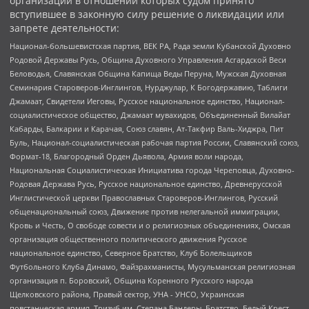
организаций в отношении которых судом принято
вступившее в законную силу решение о ликвидации или
запрете деятельности:
Национал-большевистская партия, ВЕК РА, Рада земли Кубанской Духовно
Родовой Державы Русь, Община Духовного Управления Асгардской Веси
Беловодья, Славянская Община Капища Веды Перуна, Мужская Духовная
Семинария Староверов-Инглингов, Нурджулар, К Богодержавию, Таблиги
Джамаат, Свидетели Иеговы, Русское национальное единство, Национал-
социалистическое общество, Джамаат мувахидов, Объединенный Вилайат
Кабарды, Балкарии и Карачая, Союз славян, Ат-Такфир Валь-Хиджра, Пит
Буль, Национал-социалистическая рабочая партия России, Славянский союз,
Формат-18, Благородный Орден Дьявола, Армия воли народа,
Национальная Социалистическая Инициатива города Череповца, Духовно-
Родовая Держава Русь, Русское национальное единство, Древнерусской
Инглистической церкви Православных Староверов-Инглингов, Русский
общенациональный союз, Движение против нелегальной иммиграции,
Кровь и Честь, О свободе совести и о религиозных объединениях, Омская
организация общественного политического движения Русское
национальное единство, Северное Братство, Клуб Болельщиков
Футбольного Клуба Динамо, Файзрахманисты, Мусульманская религиозная
организация п. Боровский, Община Коренного Русского народа
Щелковского района, Правый сектор, УНА - УНСО, Украинская
повстанческая армия, Тризуб им. Степана Бандеры, Братство, Белый Крест,