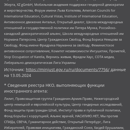
Эберта, XZ gGmbH, Мобильная академия поддержки гендерной демократии
и миротворчества, Форум имени Льва Копелева, American Councils for
International Education, Cultural Vistas, Institute of International Education,
Антивоенное движение Антальи, Открытый диалог, Школа международных
отношений и государственной политики им Питера Мунка, Российско-
канадский демократический альянс, Школа международных отношений им
Нормана Патерсона, Центр Гражданских Свобод, Фонд Бориса Немцова за
Свободу, Фонд имени Фридриха Науманна за свободу, Феминистское
антивоенное сопротивление, Комитет независимости Ингушетии, Прометей,
Stop Occupation of Karelia, Вернись живым, Фридом Хаус, СОТА медиа,
Либерально-демократическая Лига Украины
Источник:
https://minjust.gov.ru/ru/documents/7756/
данные
на
13.05.2024
* Сведения реестра НКО, выполняющих функции
иностранного агента:
Лилит, Правозащитная группа Гражданин.Армия.Право, Нижегородский
центр немецкой и европейской культуры, Центр гендерных исследований,
Фонд защиты прав граждан Штаб, Институт права и публичной политики,
Фонд борьбы с коррупцией, Альянс врачей, НАСИЛИЮ.НЕТ, Мы против
СПИДа, СВЕЧА, Гуманитарное действие, Открытый Петербург, Лига
Избирателей, Правовая инициатива, Гражданский Союз, Хасдей Ерушалаим,