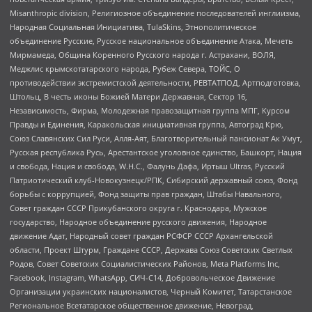
Misanthropic division, Религиозное объединение последователей инглиизма,
Народная Социальная Инициатива, TulaSkins, Этнополитическое
объединение Русские, Русское национальное объединение Атака, Мечеть
Мирмамеда, Община Коренного Русского народа г. Астрахани, ВОЛЯ,
Меджлис крымскотатарского народа, Рубеж Севера, ТОЙС, О
противодействии экстремистской деятельности, РЕВТАТПОД, Артподготовка,
Штольц, В честь иконы Божией Матери Державная, Сектор 16,
Независимость, Фирма, Молодежная правозащитная группа МПГ, Курсом
Правды и Единения, Каракольская инициативная группа, Автоград Крю,
Союз Славянских Сил Руси, Алля-Аят, Благотворительный пансионат Ак Умут,
Русская республика Русь, Арестантское уголовное единство, Башкорт, Нация
и свобода, Нация и свобода, W.H.С., Фалунь Дафа, Иртыш Ultras, Русский
Патриотический клуб-Новокузнецк/РПК, Сибирский державный союз, Фонд
борьбы с коррупцией, Фонд защиты прав граждан, Штабы Навального,
Совет граждан СССР Прикубанского округа г. Краснодара, Мужское
государство, Народное объединение русского движения, Народное
движение Адат, Народный совет граждан РСФСР СССР Архангельской
области, Проект Штурм, Граждане СССР, Держава Союз Советских Светлых
Родов, Совет Советских Социалистических Районов, Meta Platforms Inc,
Facebook, Instagram, WhatsApp, СИЧ-С14, Добровольческое Движение
Организации украинских националистов, Черный Комитет, Татарстанское
Региональное Всетатарское общественное движение, Невоград,