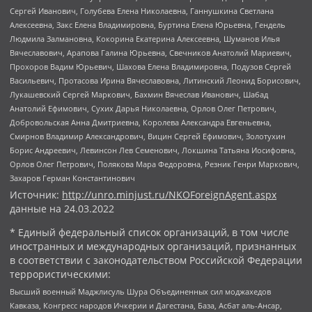
Сергей Иванович, Голубева Елена Николаевна, Ганнушкина Светлана
Алексеевна, Закс Елена Владимировна, Буртина Елена Юрьевна, Гендель
Людмила Залмановна, Кокорина Екатерина Алексеевна, Шуманов Илья
Вячеславович, Арапова Галина Юрьевна, Свечников Анатолий Мариевич,
Прохоров Вадим Юрьевич, Шахова Елена Владимировна, Подузов Сергей
Васильевич, Протасова Ирина Вячеславовна, Литинский Леонид Борисович,
Лукашевский Сергей Маркович, Бахмин Вячеслав Иванович, Шабад
Анатолий Ефимович, Сухих Дарья Николаевна, Орлов Олег Петрович,
Добровольская Анна Дмитриевна, Королева Александра Евгеньевна,
Смирнов Владимир Александрович, Вицин Сергей Ефимович, Золотухин
Борис Андреевич, Левинсон Лев Семенович, Локшина Татьяна Иосифовна,
Орлов Олег Петрович, Полякова Мара Федоровна, Резник Генри Маркович,
Захаров Герман Константинович
Источник:
http://unro.minjust.ru/NKOForeignAgent.aspx
данные на
24.03.2022
* Единый федеральный список организаций, в том числе
иностранных и международных организаций, признанных
в соответствии с законодательством Российской Федерации
террористическими:
Высший военный Маджлисуль Шура Объединенных сил моджахедов
Кавказа, Конгресс народов Ичкерии и Дагестана, База, Асбат аль-Ансар,