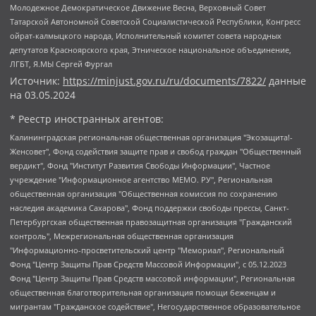
Молодежное Демократическое Движение Весна, Верховный Совет
Татарской Автономной Советской Социалистической Республики, Конгресс
ойрат-калмыцкого народа, Исполнительный комитет совета народных
депутатов Красноярского края, Этническое национальное объединение,
ЛГБТ, Я.МЫ Сергей Фургал
Источник:
https://minjust.gov.ru/ru/documents/7822/
данные
на
03.05.2024
* Реестр иностранных агентов:
Калининградская региональная общественная организация "Экозащита!-Женсовет", Фонд содействия защите прав и свобод граждан "Общественный вердикт", Фонд "Институт Развития Свободы Информации", Частное учреждение "Информационное агентство МЕМО. РУ", Региональная общественная организация "Общественная комиссия по сохранению наследия академика Сахарова", Фонд поддержки свободы прессы, Санкт-Петербургская общественная правозащитная организация "Гражданский контроль", Межрегиональная общественная организация "Информационно-просветительский центр "Мемориал", Региональный Фонд "Центр Защиты Прав Средств Массовой Информации", с 05.12.2023 Фонд "Центр Защиты Прав Средств массовой информации", Региональная общественная благотворительная организация помощи беженцам и мигрантам "Гражданское содействие", Негосударственное образовательное учреждение дополнительного профессионального образования (повышение квалификации) специалистов "АКАДЕМИЯ ПО ПРАВАМ ЧЕЛОВЕКА", Свердловская региональная общественная организация "Сутяжник", Автономная некоммерческая организация "Центр независимых социологических исследований", Союз общественных объединений "Российский исследовательский центр по правам человека", Региональное общественное учреждение научно-информационный центр "МЕМОРИАЛ", Некоммерческая организация "Фонд защиты гласности", Автономная некоммерческая организация "Институт прав человека", Городская общественная организация "Екатеринбургское общество "МЕМОРИАЛ", Городская общественная организация "Рязанское историко-просветительское и правозащитное общество "Мемориал" (Рязанский Мемориал), Челябинский региональный орган общественной самодеятельности – женское общественное объединение "Женщины Евразии", Челябинский региональный орган общественной самодеятельности "Уральская правозащитная группа", Фонд содействия защите здоровья и социальной справедливости имени Андрея Рылькова, Автономная Некоммерческая Организация "Аналитический Центр Юрия Левады", Автономная некоммерческая организация социальной поддержки населения "Проект Апрель", Региональная общественная организация помощи женщинам и детям, находящимся в кризисной ситуации "Информационно-методический центр "Анна", Фонд содействия развитию массовых коммуникаций и правовому просвещению "Так-так-Так", Фонд содействия устойчивому развитию "Серебряная тайга", Свердловский региональный общественный фонд социальных проектов "Новое время", "Idel.Реалии", Кавказ.Реалии, Крым.Реалии, Телеканал Настоящее Время, Татаро-башкирская служба Радио Свобода (Azatliq Radiosi), Радио Свободная Европа/Радио Свобода (PCE/PC), "Сибирь.Реалии", "Фактограф", Благотворительный фонд помощи осужденным и их семьям, Автономная некоммерческая организация "Институт глобализации и социальных движений", Фонд "В защиту прав заключенных", Частное учреждение "Центр поддержки и содействия развитию средств массовой информации", Пензенский региональный общественный благотворительный фонд "Гражданский союз", "Север.Реалии", Некоммерческая организация Фонд "Правовая инициатива", Общество с ограниченной ответственностью "Радио Свободная Европа/Радио Свобода", Чешское информационное агентство "MEDIUM-ORIENT", Красноярская региональная общественная организация "Мы против СПИДа", Камалягин Денис Николаевич, Маркелов Сергей Евгеньевич, Пономарев Лев Александрович, Савицкая Людмила Алексеевна, Автономная некоммерческая организация "Центр по работе с проблемой насилия "НАСИЛИЮ.НЕТ", Межрегиональный профессиональный союз работников здравоохранения "Альянс врачей", Юридическое лицо, зарегистрированное в Латвийской Республике, SIA "Medusa Project" (регистрационный номер 40103797863, дата регистрации 10.06.2014), Некоммерческая организация "Фонд по борьбе с коррупцией", Автономная некоммерческая организация "Институт права и публичной политики", Баданин Роман Сергеевич, Гликин Максим Александрович, Железнова Мария Михайловна, Лукьянова Юлия Сергеевна, Маетная Елизавета Витальевна, Маняхин Петр Борисович, Чуракова Ольга Владимировна, Ярош Юлия Петровна, Юридическое лицо "The Insider SIA", зарегистрированное в Риге, Латвийская Республика (дата регистрации 26.06.2015), являющееся администратором доменного имени интернет-издания "The Insider SIA", https://theins.ru, Постернак Алексей Евгеньевич, Рубин Михаил Аркадьевич, Анин Роман Александрович, Юридическое лицо Istories fonds, зарегистрированное в Латвийской Республике (регистрационный номер 50008295751, дата регистрации 24.02.2020), Великовский Дмитрий Александрович, Долинина Ирина Николаевна, Мароховская Алеся Алексеевна, Шлейнов Роман Юрьевич, Шмагун Олеся Валентиновна, Общество с ограниченной ответственностью "Альтаир 2021", Общество с ограниченной ответственностью "Вега 2021", Общество с ограниченной ответственностью "Главный редактор 2021", Общество с ограниченной ответственностью "Ромашки монолит", Важенков Артем Валерьевич, Ивановская областная общественная организация "Центр гендерных исследований", Гурман Юрий Альбертович, Медиапроект "ОВД-Инфо", Егоров Владимир Владимирович, Жилинский Владимир Александрович, Общество с ограниченной ответственностью "ЗП", Иванова София Юрьевна, Карезина Инна Павловна, Кильтау Екатерина Викторовна, Петров Алексей Викторович, Пискунов Сергей Евгеньевич, Смирнов Сергей Сергеевич, Тихонов Михаил Сергеевич, Общество с ограниченной ответственностью "ЖУРНАЛИСТ-ИНОСТРАННЫЙ АГЕНТ", Арапова Галина Юрьевна, Вольтская Татьяна Анатольевна, Американская компания "Mason G.E.S. Anonymous Foundation" (США), являющаяся владельцем интернет-издания https://mnews.world/, Компания "Stichting Bellingcat", зарегистрированная в Нидерландах (дата регистрации 11.07.2018), Захаров Андрей Вячеславович, Клепиковская Екатерина Дмитриевна, Общество с ограниченной ответственностью "МЕМО", Перл Роман Александрович, Симонов Евгений Алексеевич, Соловьева Елена Анатольевна, Сотников Даниил Владимирович, Сурначева Елизавета Дмитриевна, Автономная некоммерческая организация по защите прав человека и информированию населения "Якутия – Наше Мнение", Общество с ограниченной ответственностью "Москоу диджитал медиа", с 26.01.2023 Общество с ограниченной ответственностью "Чайка Белые сады", Ветошкина Валерия Валерьевна, Заговора Максим Александрович, Межрегиональное общественное движение "Российская ЛГБТ - сеть", Оленичев Максим Владимирович, Павлов Иван Юрьевич, Скворцова Елена Сергеевна, Общество с ограниченной ответственностью "Как бы инагент", Кочетков Игорь Викторович, Общество с ограниченной ответственностью "Честные выборы", Еланчик Олег Александрович, Общество с ограниченной ответственностью "Нобелевский призыв", Гималова Регина Эмилевна, Григорьев Андрей Валерьевич, Григорьева Алина Александровна, Ассоциация по содействию защите прав призывников, альтернативнослужащих и военнослужащих "Правозащитная группа "Гражданин.Армия.Право", Хисамова Регина Фаритовна, Автономная некоммерческая организация по реализации социально-правовых программ "Лилит", Дальневосточное общественное движение "Маяк", Санкт-Петербургская ЛГБТ-инициативная группа "Выход", Инициативная группа ЛГБТ+ "Реверс", Алексеев Андрей Викторович, Бекбулатова Таисия Львовна, Беляев Иван Михайлович, Владыкина Елена Сергеевна, Гельман Марат Александрович, Никульшина Вероника Юрьевна, Толоконникова Надежда Андреевна, Шендерович Виктор Анатольевич, Общество с ограниченной ответственностью "Данное сообщение", Общество с ограниченной ответственностью Издательский дом "Новая глава", Айнбиндер Александра Александровна, Московский комьюнити-центр для ЛГБТ+инициатив, Благотворительный фонд развития филантропии, Deutsche Welle (Германия, Kurt-Schumacher-Strasse 3, 53113 Bonn), Борзунова Мария Михайловна, Воробьев Виктор Викторович, Голубева Анна Львовна, Константинова Алла Михайловна, Малкова Ирина Владимировна, Мурадов Мурад Абдулгалимович, Осетинская Елизавета Николаевна, Понасенков Евгений Николаевич, Ганапольский Матвей Юрьевич, Киселев Евгений Алексеевич, Борухович Ирина Григорьевна, Дремин Иван Тимофеевич, Дубровский Дмитрий Викторович, Красноярская региональная общественная организация поддержки и развития альтернативных образовательных технологий и межкультурных коммуникаций "ИНТЕРРА", Маяковская Екатерина Алексеевна, Фейгин Марк Захарович, Филимонов Андрей Викторович, Дзугкоева Регина Николаевна, Доброхотов Роман Александрович, Дудь Юрий Александрович, Елкин Сергей Владимирович, Кругликов Кирилл Игоревич, Сабунаева Мария Леонидовна, Семенов Алексей Владимирович, Шаинян Карен Багратович, Шульман Екатерина Михайловна, Асафьев Артур Валерьевич, Вахштайн Виктор Семенович, Венедиктов Алексей Алексеевич, Лушникова Екатерина Евгеньевна, Волков Леонид Михайлович, Невзоров Александр Глебович, Пархоменко Сергей Борисович, Сироткин Ярослав Николаевич, Кара-Мурза Владимир Владимирович, Баранова Наталья Владимировна, Гозман Леонид Яковлевич, Кагарлицкий Борис Юльевич, Климарев Михаил Валерьевич, Милов Владимир Станиславович, Автономная некоммерческая организация Краснодарский центр современного искусства "Типография", Моргенштерн Алишер Тагирович, Соболь Любовь Эдуардовна, Общество с ограниченной ответственностью "ЛИЗА НОРМ", Каспаров Гарри Кимович, Ходорковский Михаил Борисович, Общество с ограниченной ответственностью "Апрельские тезисы", Данилович Ирина Брониславовна, Кашин Олег Владимирович, Петров Николай Владимирович, Пивоваров Алексей Владимирович, Соколов Михаил Владимирович, Цветкова Юлия Владимировна, Чичваркин Евгений Александрович, Комитет против пыток/Команда против пыток, Общество с ограниченной ответственностью "Первый научный", Общество с ограниченной ответственностью "Вертолет и ко", Белоцерковская Вероника Борисовна, Кац Максим Евгеньевич, Лазарева Татьяна Юрьевна, Шаведдинов Руслан Табризович, Яшин Илья Валерьевич, Общество с ограниченной ответственностью "Иноагент ААВ", Алешковский Дмитрий Петрович, Альбац Евгения Марковна, Быков Дмитрий Львович, Галямина Юлия Евгеньевна, Лойко Сергей Леонидович, Мартынов Кирилл Константинович, Медведев Сергей Александрович, Крашенинников Федор Геннадиевич, Гордеева Катерина Вл