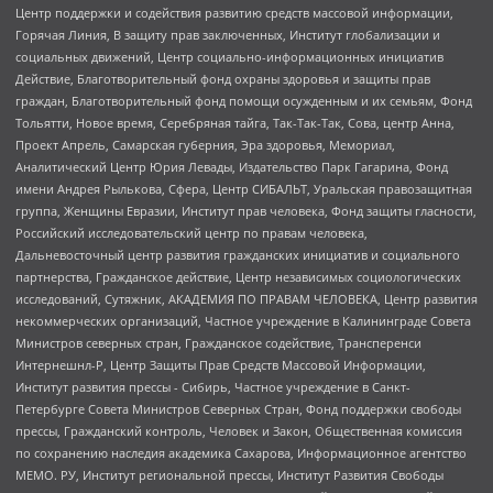
Центр поддержки и содействия развитию средств массовой информации,
Горячая Линия, В защиту прав заключенных, Институт глобализации и
социальных движений, Центр социально-информационных инициатив
Действие, Благотворительный фонд охраны здоровья и защиты прав
граждан, Благотворительный фонд помощи осужденным и их семьям, Фонд
Тольятти, Новое время, Серебряная тайга, Так-Так-Так, Сова, центр Анна,
Проект Апрель, Самарская губерния, Эра здоровья, Мемориал,
Аналитический Центр Юрия Левады, Издательство Парк Гагарина, Фонд
имени Андрея Рылькова, Сфера, Центр СИБАЛЬТ, Уральская правозащитная
группа, Женщины Евразии, Институт прав человека, Фонд защиты гласности,
Российский исследовательский центр по правам человека,
Дальневосточный центр развития гражданских инициатив и социального
партнерства, Гражданское действие, Центр независимых социологических
исследований, Сутяжник, АКАДЕМИЯ ПО ПРАВАМ ЧЕЛОВЕКА, Центр развития
некоммерческих организаций, Частное учреждение в Калининграде Совета
Министров северных стран, Гражданское содействие, Трансперенси
Интернешнл-Р, Центр Защиты Прав Средств Массовой Информации,
Институт развития прессы - Сибирь, Частное учреждение в Санкт-
Петербурге Совета Министров Северных Стран, Фонд поддержки свободы
прессы, Гражданский контроль, Человек и Закон, Общественная комиссия
по сохранению наследия академика Сахарова, Информационное агентство
МЕМО. РУ, Институт региональной прессы, Институт Развития Свободы