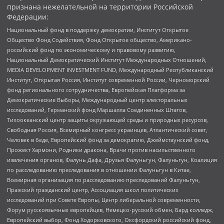
признана нежелательной на территории Российской
Федерации:
Национальный фонд в поддержку демократии, Институт Открытое
Общество Фонд Содействия, Фонд Открытое общество, Американо-
российский фонд по экономическому и правовому развитию,
Национальный Демократический Институт Международных Отношений,
MEDIA DEVELOPMENT INVESTMENT FUND, Международный Республиканский
Институт, Открытая Россия, Институт современной России, Черноморский
фонд регионального сотрудничества, Европейская Платформа за
Демократические Выборы, Международный центр электоральных
исследований, Германский фонд Маршалла Соединенных Штатов,
Тихоокеанский центр защиты окружающей среды и природных ресурсов,
Свободная Россия, Всемирный конгресс украинцев, Атлантический совет,
Человек в беде, Европейский фонд за демократию, Джеймстаунский фонд,
Прожект Хармони, Родники дракона, Врачи против насильственного
извлечения органов, Фалунь Дафа, Друзья Фалуньгун, Фалуньгун, Коалиция
по расследованию преследования в отношении Фалуньгун в Китае,
Всемирная организация по расследованию преследований Фалуньгун,
Пражский гражданский центр, Ассоциация школ политических
исследований при Совете Европы, Центр либеральной современности,
Форум русскоязычных европейцев, Немецко-русский обмен, Бард колледж,
Европейский выбор, Фонд Ходорковского, Оксфордский российский фонд,