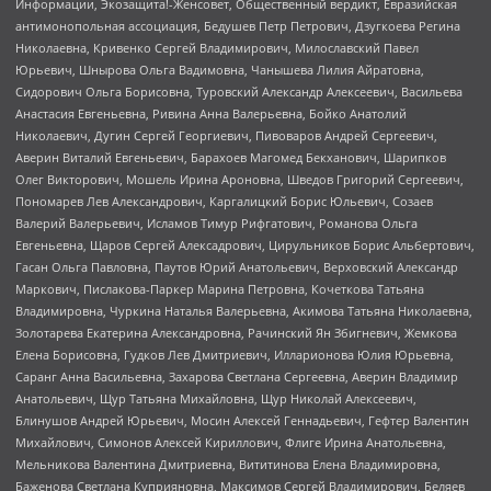
Информации, Экозащита!-Женсовет, Общественный вердикт, Евразийская
антимонопольная ассоциация, Бедушев Петр Петрович, Дзугкоева Регина
Николаевна, Кривенко Сергей Владимирович, Милославский Павел
Юрьевич, Шнырова Ольга Вадимовна, Чанышева Лилия Айратовна,
Сидорович Ольга Борисовна, Туровский Александр Алексеевич, Васильева
Анастасия Евгеньевна, Ривина Анна Валерьевна, Бойко Анатолий
Николаевич, Дугин Сергей Георгиевич, Пивоваров Андрей Сергеевич,
Аверин Виталий Евгеньевич, Барахоев Магомед Бекханович, Шарипков
Олег Викторович, Мошель Ирина Ароновна, Шведов Григорий Сергеевич,
Пономарев Лев Александрович, Каргалицкий Борис Юльевич, Созаев
Валерий Валерьевич, Исламов Тимур Рифгатович, Романова Ольга
Евгеньевна, Щаров Сергей Алексадрович, Цирульников Борис Альбертович,
Гасан Ольга Павловна, Паутов Юрий Анатольевич, Верховский Александр
Маркович, Пислакова-Паркер Марина Петровна, Кочеткова Татьяна
Владимировна, Чуркина Наталья Валерьевна, Акимова Татьяна Николаевна,
Золотарева Екатерина Александровна, Рачинский Ян Збигневич, Жемкова
Елена Борисовна, Гудков Лев Дмитриевич, Илларионова Юлия Юрьевна,
Саранг Анна Васильевна, Захарова Светлана Сергеевна, Аверин Владимир
Анатольевич, Щур Татьяна Михайловна, Щур Николай Алексеевич,
Блинушов Андрей Юрьевич, Мосин Алексей Геннадьевич, Гефтер Валентин
Михайлович, Симонов Алексей Кириллович, Флиге Ирина Анатольевна,
Мельникова Валентина Дмитриевна, Вититинова Елена Владимировна,
Баженова Светлана Куприяновна, Максимов Сергей Владимирович, Беляев