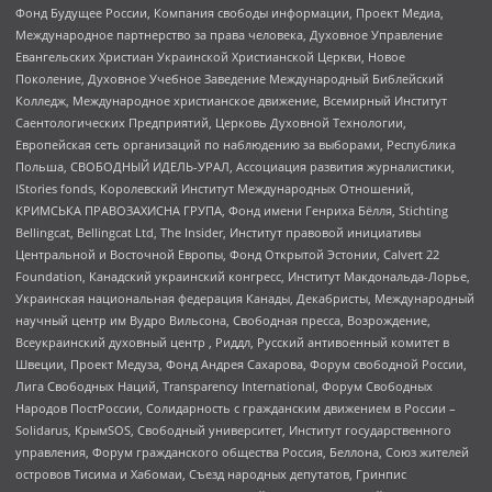
Фонд Будущее России, Компания свободы информации, Проект Медиа,
Международное партнерство за права человека, Духовное Управление
Евангельских Христиан Украинской Христианской Церкви, Новое
Поколение, Духовное Учебное Заведение Международный Библейский
Колледж, Международное христианское движение, Всемирный Институт
Саентологических Предприятий, Церковь Духовной Технологии,
Европейская сеть организаций по наблюдению за выборами, Республика
Польша, СВОБОДНЫЙ ИДЕЛЬ-УРАЛ, Ассоциация развития журналистики,
IStories fonds, Королевский Институт Международных Отношений,
КРИМСЬКА ПРАВОЗАХИСНА ГРУПА, Фонд имени Генриха Бёлля, Stichting
Bellingcat, Bellingcat Ltd, The Insider, Институт правовой инициативы
Центральной и Восточной Европы, Фонд Открытой Эстонии, Calvert 22
Foundation, Канадский украинский конгресс, Институт Макдональда-Лорье,
Украинская национальная федерация Канады, Декабристы, Международный
научный центр им Вудро Вильсона, Свободная пресса, Возрождение,
Всеукраинский духовный центр , Риддл, Русский антивоенный комитет в
Швеции, Проект Медуза, Фонд Андрея Сахарова, Форум свободной России,
Лига Свободных Наций, Transparеncy International, Форум Свободных
Народов ПостРоссии, Солидарность с гражданским движением в России –
Solidarus, КрымSOS, Свободный университет, Институт государственного
управления, Форум гражданского общества Россия, Беллона, Союз жителей
островов Тисима и Хабомаи, Съезд народных депутатов, Гринпис