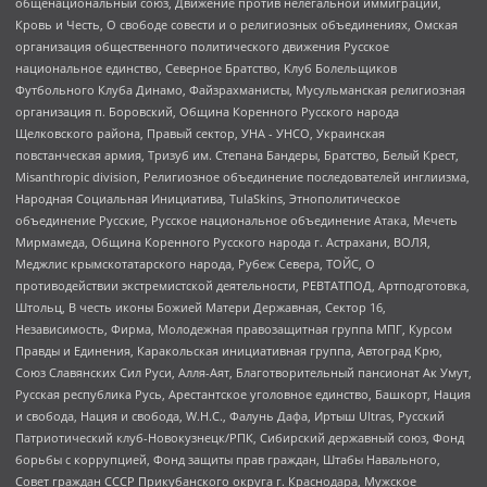
общенациональный союз, Движение против нелегальной иммиграции,
Кровь и Честь, О свободе совести и о религиозных объединениях, Омская
организация общественного политического движения Русское
национальное единство, Северное Братство, Клуб Болельщиков
Футбольного Клуба Динамо, Файзрахманисты, Мусульманская религиозная
организация п. Боровский, Община Коренного Русского народа
Щелковского района, Правый сектор, УНА - УНСО, Украинская
повстанческая армия, Тризуб им. Степана Бандеры, Братство, Белый Крест,
Misanthropic division, Религиозное объединение последователей инглиизма,
Народная Социальная Инициатива, TulaSkins, Этнополитическое
объединение Русские, Русское национальное объединение Атака, Мечеть
Мирмамеда, Община Коренного Русского народа г. Астрахани, ВОЛЯ,
Меджлис крымскотатарского народа, Рубеж Севера, ТОЙС, О
противодействии экстремистской деятельности, РЕВТАТПОД, Артподготовка,
Штольц, В честь иконы Божией Матери Державная, Сектор 16,
Независимость, Фирма, Молодежная правозащитная группа МПГ, Курсом
Правды и Единения, Каракольская инициативная группа, Автоград Крю,
Союз Славянских Сил Руси, Алля-Аят, Благотворительный пансионат Ак Умут,
Русская республика Русь, Арестантское уголовное единство, Башкорт, Нация
и свобода, Нация и свобода, W.H.С., Фалунь Дафа, Иртыш Ultras, Русский
Патриотический клуб-Новокузнецк/РПК, Сибирский державный союз, Фонд
борьбы с коррупцией, Фонд защиты прав граждан, Штабы Навального,
Совет граждан СССР Прикубанского округа г. Краснодара, Мужское