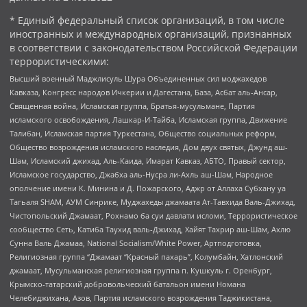
* Единый федеральный список организаций, в том числе
иностранных и международных организаций, признанных
в соответствии с законодательством Российской Федерации
террористическими:
Высший военный Маджлисуль Шура Объединенных сил моджахедов
Кавказа, Конгресс народов Ичкерии и Дагестана, База, Асбат аль-Ансар,
Священная война, Исламская группа, Братья-мусульмане, Партия
исламского освобождения, Лашкар-И-Тайба, Исламская группа, Движение
Талибан, Исламская партия Туркестана, Общество социальных реформ,
Общество возрождения исламского наследия, Дом двух святых, Джунд аш-
Шам, Исламский джихад, Аль-Каида, Имарат Кавказ, АБТО, Правый сектор,
Исламское государство, Джабха аль-Нусра ли-Ахль аш-Шам, Народное
ополчение имени К. Минина и Д. Пожарского, Аджр от Аллаха Субхану уа
Тагьаля SHAM, АУМ Синрике, Муджахеды джамаата Ат-Тавхида Валь-Джихад,
Чистопольский Джамаат, Рохнамо ба суи давлати исломи, Террористическое
сообщество Сеть, Катиба Таухид валь-Джихад, Хайят Тахрир аш-Шам, Ахлю
Сунна Валь Джамаа, National Socialism/White Power, Артподготовка,
Религиозная группа “Джамаат “Красный пахарь”, Колумбайн, Хатлонский
джамаат, Мусульманская религиозная группа п. Кушкуль г. Оренбург,
Крымско-татарский добровольческий батальон имени Номана
Челебиджихана, Азов, Партия исламского возрождения Таджикистана,