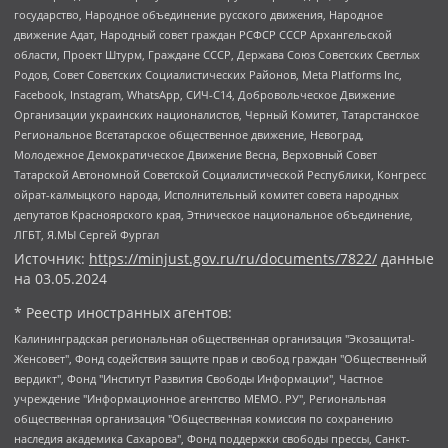
государство, Народное объединение русского движения, Народное
движение Адат, Народный совет граждан РСФСР СССР Архангельской
области, Проект Штурм, Граждане СССР, Держава Союз Советских Светлых
Родов, Совет Советских Социалистических Районов, Meta Platforms Inc,
Facebook, Instagram, WhatsApp, СИЧ-С14, Добровольческое Движение
Организации украинских националистов, Черный Комитет, Татарстанское
Региональное Всетатарское общественное движение, Невоград,
Молодежное Демократическое Движение Весна, Верховный Совет
Татарской Автономной Советской Социалистической Республики, Конгресс
ойрат-калмыцкого народа, Исполнительный комитет совета народных
депутатов Красноярского края, Этническое национальное объединение,
ЛГБТ, Я.МЫ Сергей Фургал
Источник:
https://minjust.gov.ru/ru/documents/7822/
данные
на
03.05.2024
* Реестр иностранных агентов:
Калининградская региональная общественная организация "Экозащита!-Женсовет", Фонд содействия защите прав и свобод граждан "Общественный вердикт", Фонд "Институт Развития Свободы Информации", Частное учреждение "Информационное агентство МЕМО. РУ", Региональная общественная организация "Общественная комиссия по сохранению наследия академика Сахарова", Фонд поддержки свободы прессы, Санкт-Петербургская общественная правозащитная организация "Гражданский контроль", Межрегиональная общественная организация "Информационно-просветительский центр "Мемориал", Региональный Фонд "Центр Защиты Прав Средств Массовой Информации", с 05.12.2023 Фонд "Центр Защиты Прав Средств массовой информации", Региональная общественная благотворительная организация помощи беженцам и мигрантам "Гражданское содействие", Негосударственное образовательное учреждение дополнительного профессионального образования (повышение квалификации) специалистов "АКАДЕМИЯ ПО ПРАВАМ ЧЕЛОВЕКА", Свердловская региональная общественная организация "Сутяжник", Автономная некоммерческая организация "Центр независимых социологических исследований", Союз общественных объединений "Российский исследовательский центр по правам человека", Региональное общественное учреждение научно-информационный центр "МЕМОРИАЛ", Некоммерческая организация "Фонд защиты гласности", Автономная некоммерческая организация "Институт прав человека", Городская общественная организация "Екатеринбургское общество "МЕМОРИАЛ", Городская общественная организация "Рязанское историко-просветительское и правозащитное общество "Мемориал" (Рязанский Мемориал), Челябинский региональный орган общественной самодеятельности – женское общественное объединение "Женщины Евразии", Челябинский региональный орган общественной самодеятельности "Уральская правозащитная группа", Фонд содействия защите здоровья и социальной справедливости имени Андрея Рылькова, Автономная Некоммерческая Организация "Аналитический Центр Юрия Левады", Автономная некоммерческая организация социальной поддержки населения "Проект Апрель", Региональная общественная организация помощи женщинам и детям, находящимся в кризисной ситуации "Информационно-методический центр "Анна", Фонд содействия развитию массовых коммуникаций и правовому просвещению "Так-так-Так", Фонд содействия устойчивому развитию "Серебряная тайга", Свердловский региональный общественный фонд социальных проектов "Новое время", "Idel.Реалии", Кавказ.Реалии, Крым.Реалии, Телеканал Настоящее Время, Татаро-башкирская служба Радио Свобода (Azatliq Radiosi), Радио Свободная Европа/Радио Свобода (PCE/PC), "Сибирь.Реалии", "Фактограф", Благотворительный фонд помощи осужденным и их семьям, Автономная некоммерческая организация "Институт глобализации и социальных движений", Фонд "В защиту прав заключенных", Частное учреждение "Центр поддержки и содействия развитию средств массовой информации", Пензенский региональный общественный благотворительный фонд "Гражданский союз", "Север.Реалии", Некоммерческая организация Фонд "Правовая инициатива", Общество с ограниченной ответственностью "Радио Свободная Европа/Радио Свобода", Чешское информационное агентство "MEDIUM-ORIENT", Красноярская региональная общественная организация "Мы против СПИДа", Камалягин Денис Николаевич, Маркелов Сергей Евгеньевич, Пономарев Лев Александрович, Савицкая Людмила Алексеевна, Автономная некоммерческая организация "Центр по работе с проблемой насилия "НАСИЛИЮ.НЕТ", Межрегиональный профессиональный союз работников здравоохранения "Альянс врачей", Юридическое лицо, зарегистрированное в Латвийской Республике, SIA "Medusa Project" (регистрационный номер 40103797863, дата регистрации 10.06.2014), Некоммерческая организация "Фонд по борьбе с коррупцией", Автономная некоммерческая организация "Институт права и публичной политики", Баданин Роман Сергеевич, Гликин Максим Александрович, Железнова Мария Михайловна, Лукьянова Юлия Сергеевна, Маетная Елизавета Витальевна, Маняхин Петр Борисович, Чуракова Ольга Владимировна, Ярош Юлия Петровна, Юридическое лицо "The Insider SIA", зарегистрированное в Риге, Латвийская Республика (дата регистрации 26.06.2015), являющееся администратором доменного имени интернет-издания "The Insider SIA", https://theins.ru, Постернак Алексей Евгеньевич, Рубин Михаил Аркадьевич, Анин Роман Александрович, Юридическое лицо Istories fonds, зарегистрированное в Латвийской Республике (регистрационный номер 50008295751, дата регистрации 24.02.2020), Великовский Дмитрий Александрович, Долинина Ирина Николаевна, Мароховская Алеся Алексеевна, Шлейнов Роман Юрьевич, Шмагун Олеся Валентиновна, Общество с ограниченной ответственностью "Альтаир 2021", Общество с ограниченной ответственностью "Вега 2021", Общество с ограниченной ответственностью "Главный редактор 2021", Общество с ограниченной ответственностью "Ромашки монолит", Важенков Артем Валерьевич, Ивановская областная общественная организация "Центр гендерных исследований", Гурман Юрий Альбертович, Медиапроект "ОВД-Инфо", Егоров Владимир Владимирович, Жилинский Владимир Александрович, Общество с ограниченной ответственностью "ЗП", Иванова София Юрьевна, Карезина Инна Павловна, Кильтау Екатерина Викторовна, Петров Алексей Викторович, Пискунов Сергей Евгеньевич, Смирнов Сергей Сергеевич, Тихонов Михаил Сергеевич, Общество с ограниченной ответственностью "ЖУРНАЛИСТ-ИНОСТРАННЫЙ АГЕНТ", Арапова Галина Юрьевна, Вольтская Татьяна Анатольевна, Американская компания "Mason G.E.S. Anonymous Foundation" (США), являющаяся владельцем интернет-издания https://mnews.world/, Компания "Stichting Bellingcat", зарегистрированная в Нидерландах (дата регистрации 11.07.2018), Захаров Андрей Вячеславович, Клепиковская Екатерина Дмитриевна, Общество с ограниченной ответственностью "МЕМО", Перл Роман Александрович, Симонов Евгений Алексеевич, Соловьева Елена Анатольевна, Сотников Даниил Владимирович, Сурначева Елизавета Дмитриевна, Автономная некоммерческая организация по защите прав человека и информированию населения "Якутия – Наше Мнение", Общество с ограниченной ответственностью "Москоу диджитал медиа", с 26.01.2023 Общество с ограниченной ответственностью "Чайка Белые сады", Ветошкина Валерия Валерьевна, Заговора Максим Александрович, Межрегиональное общественное движение "Российская ЛГБТ - сеть", Оленичев Максим Владимирович, Павлов Иван Юрьевич, Скворцова Елена Сергеевна, Общество с ограниченной ответственностью "Как бы инагент", Кочетков Игорь Викторович, Общество с ограниченной ответственностью "Честные выборы", Еланчик Олег Александрович, Общество с ограниченной ответственностью "Нобелевский призыв", Гималова Регина Эмилевна, Григорьев Андрей Валерьевич, Григорьева Алина Александровна, Ассоциация по содействию защите прав призывников, альтернативнослужащих и военнослужащих "Правозащитная группа "Гражданин.Армия.Право", Хисамова Регина Фаритовна, Автономная некоммерческая организация по реализации социально-правовых программ "Лилит", Дальневосточное общественное движение "Маяк", Санкт-Петербургская ЛГБТ-инициативная группа "Выход", Инициативная группа ЛГБТ+ "Реверс", Алексеев Андрей Викторович, Бекбулатова Таисия Львовна, Беляев Иван Михайлович, Владыкина Елена Сергеевна, Гельман Марат Александрович, Никульшина Вероника Юрьевна, Толоконникова Надежда Андреевна, Шендерович Виктор Анатольевич, Общество с ограниченной ответственностью "Данное сообщение", Общество с ограниченной ответственностью Издательский дом "Новая глава", Айнбиндер Александра Александровна, Московский комьюнити-центр для ЛГБТ+инициатив, Благотворительный фонд развития филантропии, Deutsche Welle (Германия, Kurt-Schumacher-Strasse 3, 53113 Bonn), Борзунова Мария Михайловна, Воробьев Виктор Викторович, Голубева Анна Львовна, Константинова Алла Михайловна, Малкова Ирина Владимировна, Мурадов Мурад Абдулгалимович, Осетинская Елизавета Николаевна, Понасенков Евгений Николаевич, Ганапольский Матвей Юрьевич, Киселев Евгений Алексеевич, Борухович Ирина Григорьевна, Дремин Иван Тимофеевич, Дубровский Дмитрий Викторович, Красноярская региональная общественная организация поддержки и развития альтернативных образовательных технологий и межкультурных коммуникаций "ИНТЕРРА", Маяковская Екатерина Алексеевна, Фейгин Марк Захарович, Филимонов Андрей Викторович, Дзугкоева Регина Николаевна, Доброхотов Роман Александрович, Дудь Юрий Александрович, Елкин Сергей Владимирович, Кругликов Кирилл Игоревич, Сабунаева Мария Леонидовна, Семенов Алексей Владимирович, Шаинян Карен Багратович, Шульман Екатерина Михайловна, Асафьев Артур Валерьевич, Вахштайн Виктор Семенович, Венедиктов Алексей Алексеевич, Лушникова Екатерина Евгеньевна, Волков Леонид Михайлович, Невзоров Александр Глебович, Пархоменко Сергей Борисович, Сироткин Ярослав Николаевич, Кара-Мурза Владимир Владимирович, Баранова Наталья Владимировна, Гозман Леонид Яковлевич, Кагарлицкий Борис Юльевич, Климарев Михаил Валерьевич, Милов Владимир Станиславович, Автономная некоммерческая организация Краснодарский центр современного искусства "Типография", Моргенштерн Алишер Тагирович, Соболь Любовь Эдуардовна, Общество с ограниченной ответственностью "ЛИЗА НОРМ", Каспаров Гарри Кимович, Ходорковский Михаил Борисович, Общество с ограниченной ответственностью "Апрельские тезисы", Данилович Ирина Брониславовна, Кашин Олег Владимирович, Петров Николай Владимирович, Пивоваров Алексей Владимирович, Соколов Михаил Владимирович, Цветкова Юлия Владимировна, Чичваркин Евгений Александрович, Комитет против пыток/Команда против пыток, Общество с ограниченной ответственностью "Первый научный", Общество с ограниченной ответственностью "Вертолет и ко", Белоцерковская Вероника Борисовна, Кац Максим Евгеньевич, Лазарева Татьяна Юрьевна, Шаведдинов Руслан Табризович, Яшин Илья Валерьевич, Общество с ограниченной ответственностью "Иноагент ААВ", Алешковский Дмитрий Петрович, Альбац Евгения Марковна, Быков Дмитрий Львович, Галямина Юлия Евгеньевна, Лойко Сергей Леонидович, Мартынов Кирилл Константинович, Медведев Сергей Александрович, Крашенинников Федор Геннадиевич, Гордеева Катерина Вл