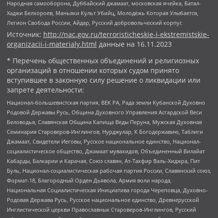
Народная самооборона, Дуббайский джамаат, московская ячейка, Батал-
Хаджи Белхороев, Маньяки Культ Убийц, Молодёжь Которая Улыбается,
Легион Свобода России, Айдар, Русский добровольческий корпус
Источник:
http://nac.gov.ru/terroristicheskie-i-ekstremistskie-
organizacii-i-materialy.html
данные на
16.11.2023
* Перечень общественных объединений и религиозных
организаций в отношении которых судом принято
вступившее в законную силу решение о ликвидации или
запрете деятельности:
Национал-большевистская партия, ВЕК РА, Рада земли Кубанской Духовно
Родовой Державы Русь, Община Духовного Управления Асгардской Веси
Беловодья, Славянская Община Капища Веды Перуна, Мужская Духовная
Семинария Староверов-Инглингов, Нурджулар, К Богодержавию, Таблиги
Джамаат, Свидетели Иеговы, Русское национальное единство, Национал-
социалистическое общество, Джамаат мувахидов, Объединенный Вилайат
Кабарды, Балкарии и Карачая, Союз славян, Ат-Такфир Валь-Хиджра, Пит
Буль, Национал-социалистическая рабочая партия России, Славянский союз,
Формат-18, Благородный Орден Дьявола, Армия воли народа,
Национальная Социалистическая Инициатива города Череповца, Духовно-
Родовая Держава Русь, Русское национальное единство, Древнерусской
Инглистической церкви Православных Староверов-Инглингов, Русский