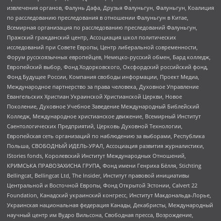
извлечения органов, Фалунь Дафа, Друзья Фалуньгун, Фалуньгун, Коалиция
по расследованию преследования в отношении Фалуньгун в Китае,
Всемирная организация по расследованию преследований Фалуньгун,
Пражский гражданский центр, Ассоциация школ политических
исследований при Совете Европы, Центр либеральной современности,
Форум русскоязычных европейцев, Немецко-русский обмен, Бард колледж,
Европейский выбор, Фонд Ходорковского, Оксфордский российский фонд,
Фонд Будущее России, Компания свободы информации, Проект Медиа,
Международное партнерство за права человека, Духовное Управление
Евангельских Христиан Украинской Христианской Церкви, Новое
Поколение, Духовное Учебное Заведение Международный Библейский
Колледж, Международное христианское движение, Всемирный Институт
Саентологических Предприятий, Церковь Духовной Технологии,
Европейская сеть организаций по наблюдению за выборами, Республика
Польша, СВОБОДНЫЙ ИДЕЛЬ-УРАЛ, Ассоциация развития журналистики,
IStories fonds, Королевский Институт Международных Отношений,
КРИМСЬКА ПРАВОЗАХИСНА ГРУПА, Фонд имени Генриха Бёлля, Stichting
Bellingcat, Bellingcat Ltd, The Insider, Институт правовой инициативы
Центральной и Восточной Европы, Фонд Открытой Эстонии, Calvert 22
Foundation, Канадский украинский конгресс, Институт Макдональда-Лорье,
Украинская национальная федерация Канады, Декабристы, Международный
научный центр им Вудро Вильсона, Свободная пресса, Возрождение,