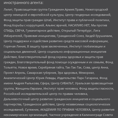
иностранного агента:
Лилит, Правозащитная группа Гражданин.Армия.Право, Нижегородский
центр немецкой и европейской культуры, Центр гендерных исследований,
Фонд защиты прав граждан Штаб, Институт права и публичной политики,
Фонд борьбы с коррупцией, Альянс врачей, НАСИЛИЮ.НЕТ, Мы против
СПИДа, СВЕЧА, Гуманитарное действие, Открытый Петербург, Лига
Избирателей, Правовая инициатива, Гражданский Союз, Хасдей Ерушалаим,
Центр поддержки и содействия развитию средств массовой информации,
Горячая Линия, В защиту прав заключенных, Институт глобализации и
социальных движений, Центр социально-информационных инициатив
Действие, Благотворительный фонд охраны здоровья и защиты прав
граждан, Благотворительный фонд помощи осужденным и их семьям, Фонд
Тольятти, Новое время, Серебряная тайга, Так-Так-Так, Сова, центр Анна,
Проект Апрель, Самарская губерния, Эра здоровья, Мемориал,
Аналитический Центр Юрия Левады, Издательство Парк Гагарина, Фонд
имени Андрея Рылькова, Сфера, Центр СИБАЛЬТ, Уральская правозащитная
группа, Женщины Евразии, Институт прав человека, Фонд защиты гласности,
Российский исследовательский центр по правам человека,
Дальневосточный центр развития гражданских инициатив и социального
партнерства, Гражданское действие, Центр независимых социологических
исследований, Сутяжник, АКАДЕМИЯ ПО ПРАВАМ ЧЕЛОВЕКА, Центр развития
некоммерческих организаций, Частное учреждение в Калининграде Совета