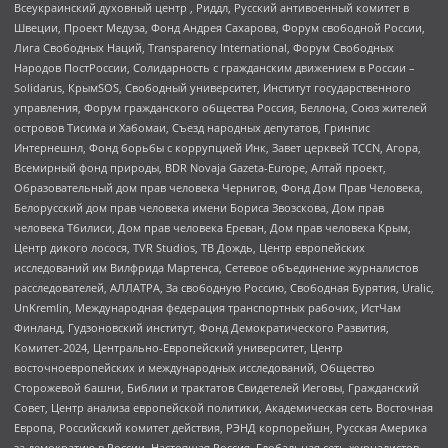
Всеукраинский духовный центр , Риддл, Русский антивоенный комитет в
Швеции, Проект Медуза, Фонд Андрея Сахарова, Форум свободной России,
Лига Свободных Наций, Transparеncy International, Форум Свободных
Народов ПостРоссии, Солидарность с гражданским движением в России –
Solidarus, КрымSOS, Свободный университет, Институт государственного
управления, Форум гражданского общества Россия, Беллона, Союз жителей
островов Тисима и Хабомаи, Съезд народных депутатов, Гринпис
Интернешнл, Фонд борьбы с коррупцией Инк, Завет церквей TCCN, Агора,
Всемирный фонд природы, BDR Novaja Gazeta-Europe, Алтай проект,
Образовательный дом прав человека Чернигов, Фонд Дом Прав Человека,
Белорусский дом прав человека имени Бориса Звозскова, Дом прав
человека Тбилиси, Дом прав человека Ереван, Дом прав человека Крым,
Центр дикого лосося, TVR Studios, ТВ Дождь, Центр европейских
исследований им Вилфрида Мартенса, Сетевое объединение журналистов
расследователей, АЛЛАТРА, За свободную Россию, Свободная Бурятия, Uralic,
UnKremlin, Международная федерация транспортных рабочих, ИстЧам
Финланд, Гудзоновский институт, Фонд Демократического Развития,
Комитет-2024, Центрально-Европейский университет, Центр
восточноевропейских и международных исследований, Общество
Сторожевой башни, Библии и трактатов Свидетелей Иеговы, Гражданский
Совет, Центр анализа европейской политики, Академическая сеть Восточная
Европа, Российский комитет действия, РЭНД корпорейшн, Русская Америка
за демократию в России, Настоящая Россия, Глобальная сеть журналистов-