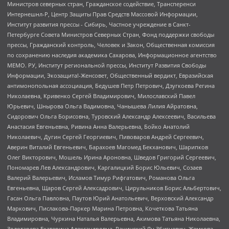
Министров северных стран, Гражданское содействие, Трансперенси
Интернешнл-Р, Центр Защиты Прав Средств Массовой Информации,
Институт развития прессы - Сибирь, Частное учреждение в Санкт-
Петербурге Совета Министров Северных Стран, Фонд поддержки свободы
прессы, Гражданский контроль, Человек и Закон, Общественная комиссия
по сохранению наследия академика Сахарова, Информационное агентство
МЕМО. РУ, Институт региональной прессы, Институт Развития Свободы
Информации, Экозащита!-Женсовет, Общественный вердикт, Евразийская
антимонопольная ассоциация, Бедушев Петр Петрович, Дзугкоева Регина
Николаевна, Кривенко Сергей Владимирович, Милославский Павел
Юрьевич, Шнырова Ольга Вадимовна, Чанышева Лилия Айратовна,
Сидорович Ольга Борисовна, Туровский Александр Алексеевич, Васильева
Анастасия Евгеньевна, Ривина Анна Валерьевна, Бойко Анатолий
Николаевич, Дугин Сергей Георгиевич, Пивоваров Андрей Сергеевич,
Аверин Виталий Евгеньевич, Барахоев Магомед Бекханович, Шарипков
Олег Викторович, Мошель Ирина Ароновна, Шведов Григорий Сергеевич,
Пономарев Лев Александрович, Каргалицкий Борис Юльевич, Созаев
Валерий Валерьевич, Исламов Тимур Рифгатович, Романова Ольга
Евгеньевна, Щаров Сергей Алексадрович, Цирульников Борис Альбертович,
Гасан Ольга Павловна, Паутов Юрий Анатольевич, Верховский Александр
Маркович, Пислакова-Паркер Марина Петровна, Кочеткова Татьяна
Владимировна, Чуркина Наталья Валерьевна, Акимова Татьяна Николаевна,
Золотарева Екатерина Александровна, Рачинский Ян Збигневич, Жемкова