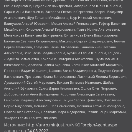
Елена Борисовна, Гудков Лев Дмитриевич, Илларионова Юлия Юрьевна,
Саранг Анна Васильевна, Захарова Светлана Сергеевна, Аверин Владимир
Анатольевич, Щур Татьяна Михайловна, Щур Николай Алексеевич,
Блинушов Андрей Юрьевич, Мосин Алексей Геннадьевич, Гефтер Валентин
Михайлович, Симонов Алексей Кириллович, Флиге Ирина Анатольевна,
Мельникова Валентина Дмитриевна, Вититинова Елена Владимировна,
Баженова Светлана Куприяновна, Максимов Сергей Владимирович, Беляев
Сергей Иванович, Голубева Елена Николаевна, Ганнушкина Светлана
Алексеевна, Закс Елена Владимировна, Буртина Елена Юрьевна, Гендель
Людмила Залмановна, Кокорина Екатерина Алексеевна, Шуманов Илья
Вячеславович, Арапова Галина Юрьевна, Свечников Анатолий Мариевич,
Прохоров Вадим Юрьевич, Шахова Елена Владимировна, Подузов Сергей
Васильевич, Протасова Ирина Вячеславовна, Литинский Леонид Борисович,
Лукашевский Сергей Маркович, Бахмин Вячеслав Иванович, Шабад
Анатолий Ефимович, Сухих Дарья Николаевна, Орлов Олег Петрович,
Добровольская Анна Дмитриевна, Королева Александра Евгеньевна,
Смирнов Владимир Александрович, Вицин Сергей Ефимович, Золотухин
Борис Андреевич, Левинсон Лев Семенович, Локшина Татьяна Иосифовна,
Орлов Олег Петрович, Полякова Мара Федоровна, Резник Генри Маркович,
Захаров Герман Константинович
Источник:
http://unro.minjust.ru/NKOForeignAgent.aspx
данные на
24.03.2022