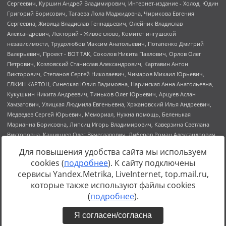
Для повышения удобства сайта мы используем
cookies (
подробнее
). К сайту подключены
сервисы Yandex.Metrika, LiveInternet, top.mail.ru,
Источник:
https://minjust.gov.ru/uploaded/files/reestr-
которые также используют файлы cookies
inostrannyih-agentov-22-03-2024.pdf
данные на
22.03.2024
(
подробнее
).
Я согласен/согласна