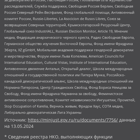
расследователей, Служба поддержки, Свободная Россия Берлин, Свободная
Россия Северный Рейн-Вестфалия, Фонд глобальной помощи, Антивоенный
комитет России, Russie-Libertes, La Asocicion de Rusos Libres, Союз за
возвращение Северных территорий, Крымскотатарский Ресурсный Центр,
Глобальный союз IndustriALL, Russian Election Monitor, Article 19, Мнение
медиа, Федерация анархического черного креста, Радио Свободная Европа,
Германское общество изучения Восточной Европы, Фонд имени Фридриха
Эберта, XZ gGmbH, Мобильная академия поддержки гендерной демократии
и миротворчества, Форум имени Льва Копелева, American Councils for
International Education, Cultural Vistas, Institute of International Education,
Антивоенное движение Антальи, Открытый диалог, Школа международных
отношений и государственной политики им Питера Мунка, Российско-
канадский демократический альянс, Школа международных отношений им
Нормана Патерсона, Центр Гражданских Свобод, Фонд Бориса Немцова за
Свободу, Фонд имени Фридриха Науманна за свободу, Феминистское
антивоенное сопротивление, Комитет независимости Ингушетии, Прометей,
Stop Occupation of Karelia, Вернись живым, Фридом Хаус, СОТА медиа,
Либерально-демократическая Лига Украины
Источник:
https://minjust.gov.ru/ru/documents/7756/
данные
на
13.05.2024
* Сведения реестра НКО, выполняющих функции