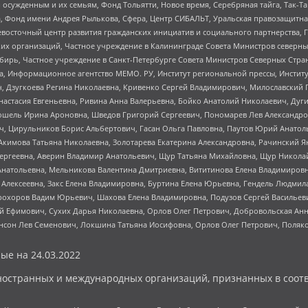
ужденным и их семьям, Фонд Тольятти, Новое время, Серебряная тайга, Так-Так-
, Фонд имени Андрея Рылькова, Сфера, Центр СИБАЛЬТ, Уральская правозащитна
невосточный центр развития гражданских инициатив и социального партнерства, 
 организаций, Частное учреждение в Калининграде Совета Министров северных 
бирь, Частное учреждение в Санкт-Петербурге Совета Министров Северных Стра
а, Информационное агентство МЕМО. РУ, Институт региональной прессы, Инсти
ч, Дзугкоева Регина Николаевна, Кривенко Сергей Владимирович, Милославски
настасия Евгеньевна, Ривина Анна Валерьевна, Бойко Анатолий Николаевич, Дуг
ошель Ирина Ароновна, Шведов Григорий Сергеевич, Пономарев Лев Александро
ч, Цирульников Борис Альбертович, Гасан Ольга Павловна, Паутов Юрий Анато
Акимова Татьяна Николаевна, Золотарева Екатерина Александровна, Рачинский Я
Сергеевна, Аверин Владимир Анатольевич, Щур Татьяна Михайловна, Щур Никола
Анатольевна, Мельникова Валентина Дмитриевна, Вититинова Елена Владимировн
 Алексеевна, Закс Елена Владимировна, Буртина Елена Юрьевна, Гендель Людмил
рохоров Вадим Юрьевич, Шахова Елена Владимировна, Подузов Сергей Васильеви
й Ефимович, Сухих Дарья Николаевна, Орлов Олег Петрович, Добровольская Анн
нсон Лев Семенович, Локшина Татьяна Иосифовна, Орлов Олег Петрович, Поляк
ые на
24.03.2022
ностранных и международных организаций, признанных в соотв