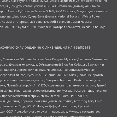
 Исламская группа, Братья-мусульмане, Партия исламского освобождения,
едия, Дом двух святых, Джунд аш-Шам, Исламский джихад, Аль-Каида,
жр от Аллаха Субхану уа Тагьаля SHAM, АУМ Синрике, Муджахеды джамаата
рир аш-Шам, Ахлю Сунна Валь Джамаа, National Socialism/White Power,
рг, Крымско-татарский добровольческий батальон имени Номана
оев, Маньяки Культ Убийц, Молодёжь Которая Улыбается, Легион Свобода
аконную силу решение о ликвидации или запрете
ья, Славянская Община Капища Веды Перуна, Мужская Духовная Семинария
щество, Джамаат мувахидов, Объединенный Вилайат Кабарды, Балкарии и
ден Дьявола, Армия воли народа, Национальная Социалистическая
роверов-Инглингов, Русский общенациональный союз, Движение против
усское национальное единство, Северное Братство, Клуб Болельщиков
а, Правый сектор, УНА - УНСО, Украинская повстанческая армия, Тризуб
 TulaSkins, Этнополитическое объединение Русские, Русское национальное
О противодействии экстремистской деятельности, РЕВТАТПОД,
ы и Единения, Каракольская инициативная группа, Автоград Крю, Союз
 Нация и свобода, W.H.С., Фалунь Дафа, Иртыш Ultras, Русский
ан СССР Прикубанского округа г. Краснодара, Мужское государство,
СССР, Держава Союз Советских Светлых Родов, Совет Советских