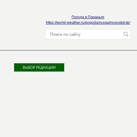
Погода в Параньге
https://world-weather.ru/pogoda/russia/novosibirsk/
ВЫБОР РЕДАКЦИИ