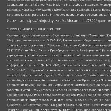
Социалистических Районов, Meta Platforms Inc, Facebook, Instagram, Wha
движение, Невоград, Молодежное Демократическое Движение Весна, Верхов
депутатов Красноярского края, Этническое национальное объединение, ЛГ
Источник:
https://minjust.gov.ru/ru/documents/7822/
данные
* Реестр иностранных агентов:
Калининградская региональная общественная организация "Экозащита!-Женсовет", Фонд содействия защите прав и свобод граждан "Общественный вердикт", Фонд "Институт Развития Свободы Информации", Частное учреждение "Информационное агентство МЕМО. РУ", Региональная общественная организация "Общественная комиссия по сохранению наследия академика Сахарова", Фонд поддержки свободы прессы, Санкт-Петербургская общественная правозащитная организация "Гражданский контроль", Межрегиональная общественная организация "Информационно-просветительский центр "Мемориал", Региональный Фонд "Центр Защиты Прав Средств Массовой Информации", с 05.12.2023 Фонд "Центр Защиты Прав Средств массовой информации", Региональная общественная благотворительная организация помощи беженцам и мигрантам "Гражданское содействие", Негосударственное образовательное учреждение дополнительного профессионального образования (повышение квалификации) специалистов "АКАДЕМИЯ ПО ПРАВАМ ЧЕЛОВЕКА", Свердловская региональная общественная организация "Сутяжник", Автономная некоммерческая организация "Центр независимых социологических исследований", Союз общественных объединений "Российский исследовательский центр по правам человека", Региональное общественное учреждение научно-информационный центр "МЕМОРИАЛ", Некоммерческая организация "Фонд защиты гласности", Автономная некоммерческая организация "Институт прав человека", Городская общественная организация "Екатеринбургское общество "МЕМОРИАЛ", Городская общественная организация "Рязанское историко-просветительское и правозащитное общество "Мемориал" (Рязанский Мемориал), Челябинский региональный орган общественной самодеятельности – женское общественное объединение "Женщины Евразии", Челябинский региональный орган общественной самодеятельности "Уральская правозащитная группа", Фонд содействия защите здоровья и социальной справедливости имени Андрея Рылькова, Автономная Некоммерческая Организация "Аналитический Центр Юрия Левады", Автономная некоммерческая организация социальной поддержки населения "Проект Апрель", Региональная общественная организация помощи женщинам и детям, находящимся в кризисной ситуации "Информационно-методический центр "Анна", Фонд содействия развитию массовых коммуникаций и правовому просвещению "Так-так-Так", Фонд содействия устойчивому развитию "Серебряная тайга", Свердловский региональный общественный фонд социальных проектов "Новое время", "Idel.Реалии", Кавказ.Реалии, Крым.Реалии, Телеканал Настоящее Время, Татаро-башкирская служба Радио Свобода (Azatliq Radiosi), Радио Свободная Европа/Радио Свобода (PCE/PC), "Сибирь.Реалии", "Фактограф", Благотворительный фонд помощи осужденным и их семьям, Автономная некоммерческая организация "Институт глобализации и социальных движений", Фонд "В защиту прав заключенных", Частное учреждение "Центр поддержки и содействия развитию средств массовой информации", Пензенский региональный общественный благотворительный фонд "Гражданский союз", "Север.Реалии", Некоммерческая организация Фонд "Правовая инициатива", Общество с ограниченной ответственностью "Радио Свободная Европа/Радио Свобода", Чешское информационное агентство "MEDIUM-ORIENT", Красноярская региональная общественная организация "Мы против СПИДа", Камалягин Денис Николаевич, Маркелов Сергей Евгеньевич, Пономарев Лев Александрович, Савицкая Людмила Алексеевна, Автоно