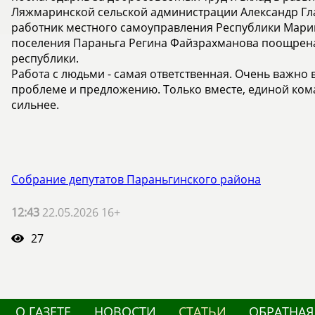
Ляжмаринской сельской администрации Александр Гл
работник местного самоуправления Республики Марий
поселения Параньга Регина Файзрахманова поощрена
республики.
Работа с людьми - самая ответственная. Очень важно
проблеме и предложению. Только вместе, единой ком
сильнее.
Собрание депутатов Параньгинского района
12:43
22.05.2026 16+
27
О ГАЗЕТЕ
НОВОСТИ
СТАТЬИ
ОБРАТНАЯ