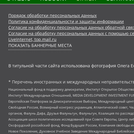
Порядок обработки персональных данных
Политика конфиденциальности и защиты информации
Согласие на обработку персональных данных обратной свя
Согласие на обработку персональных данных с помощью се
LiveInternet, top.mail.ru
ПОКАЗАТЬ БАННЕРНЫЕ МЕСТА
В титульной части сайта использована фотография Олега Е
* Перечень иностранных и международных неправительств
Национальный фонд в поддержку демократии, Институт Открытое Общество
Институт Международных Отношений, MEDIA DEVELOPMENT INVESTMENT FUND,
Европейская Платформа за Демократические Выборы, Международный цент
Свободная Россия, Всемирный конгресс украинцев, Атлантический совет, Ч
органов, Фалунь Дафа, Друзья Фалуньгун, Фалуньгун, Коалиция по рассле
Ассоциация школ политических исследований при Совете Европы, Центр ли
Оксфордский российский фонд, Фонд Будущее России, Компания свободы ин
Новое Поколение, Духовное Учебное Заведение Международный Библейский