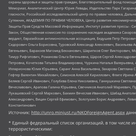
охраны здоровья и защиты прав граждан, Благотворительный фонд помощи ос
Мемориал, Аналитический Центр Юрия Левады, Издательство Парк Гагарина
гласности, Российский исследовательский центр по правам человека, Даль
Сутяжник, АКАДЕМИЯ ПО ПРАВАМ ЧЕЛОВЕКА, Центр развития некоммерческих
Защиты Прав Средств Массовой Информации, Институт развития прессы - Си
Закон, Общественная комиссия по сохранению наследия академика Сахаров
вердикт, Евразийская антимонопольная ассоциация, Бедушев Петр Петрови
Сидорович Ольга Борисовна, Туровский Александр Алексеевич, Васильева А
Евгеньевич, Барахоев Магомед Бекханович, Шарипков Олег Викторович, М
Тимур Рифгатович, Романова Ольга Евгеньевна, Щаров Сергей Алексадрови
Петровна, Кочеткова Татьяна Владимировна, Чуркина Наталья Валерьевна, 
Илларионова Юлия Юрьевна, Саранг Анна Васильевна, Захарова Светлана 
Гефтер Валентин Михайлович, Симонов Алексей Кириллович, Флиге Ирина 
Беляев Сергей Иванович, Голубева Елена Николаевна, Ганнушкина Светлана
Вячеславович, Арапова Галина Юрьевна, Свечников Анатолий Мариевич, П
Лукашевский Сергей Маркович, Бахмин Вячеслав Иванович, Шабад Анатоли
Александрович, Вицин Сергей Ефимович, Золотухин Борис Андреевич, Леви
Константинович
Источник:
http://unro.minjust.ru/NKOForeignAgent.aspx
данн
* Единый федеральный список организаций, в том числе и
террористическими: