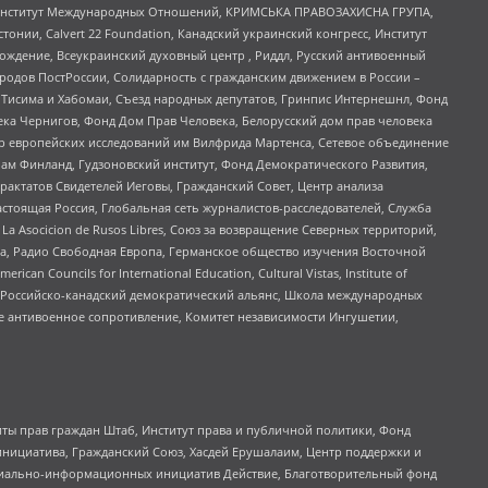
ий Институт Международных Отношений, КРИМСЬКА ПРАВОЗАХИСНА ГРУПА,
стонии, Calvert 22 Foundation, Канадский украинский конгресс, Институт
ждение, Всеукраинский духовный центр , Риддл, Русский антивоенный
ародов ПостРоссии, Солидарность с гражданским движением в России –
в Тисима и Хабомаи, Съезд народных депутатов, Гринпис Интернешнл, Фонд
ека Чернигов, Фонд Дом Прав Человека, Белорусский дом прав человека
нтр европейских исследований им Вилфрида Мартенса, Сетевое объединение
Чам Финланд, Гудзоновский институт, Фонд Демократического Развития,
актатов Свидетелей Иеговы, Гражданский Совет, Центр анализа
астоящая Россия, Глобальная сеть журналистов-расследователей, Служба
a Asocicion de Rusos Libres, Союз за возвращение Северных территорий,
еста, Радио Свободная Европа, Германское общество изучения Восточной
ouncils for International Education, Cultural Vistas, Institute of
, Российско-канадский демократический альянс, Школа международных
е антивоенное сопротивление, Комитет независимости Ингушетии,
ты прав граждан Штаб, Институт права и публичной политики, Фонд
инициатива, Гражданский Союз, Хасдей Ерушалаим, Центр поддержки и
социально-информационных инициатив Действие, Благотворительный фонд