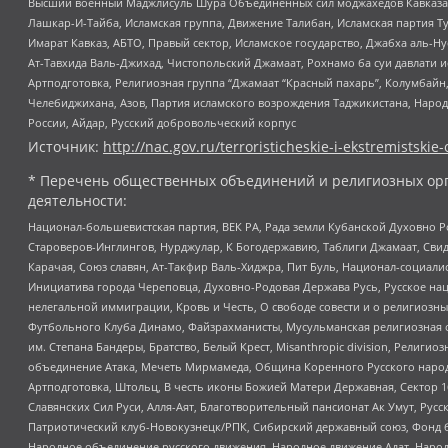
Высший военный Маджлисуль Шура Объединенных сил моджахедов Кавказа, Ко
Лашкар-И-Тайба, Исламская группа, Движение Талибан, Исламская партия Т
Имарат Кавказ, АБТО, Правый сектор, Исламское государство, Джабха аль-
Ат-Тавхида Валь-Джихад, Чистопольский Джамаат, Рохнамо ба суи давлати и
Артподготовка, Религиозная группа “Джамаат “Красный пахарь”, Колумбайн
Челебиджихана, Азов, Партия исламского возрождения Таджикистана, Народ
России, Айдар, Русский добровольческий корпус
Источник:
http://nac.gov.ru/terroristicheskie-i-ekstremistskie-
* Перечень общественных объединений и религиозных орг
деятельности:
Национал-большевистская партия, ВЕК РА, Рада земли Кубанской Духовно
Староверов-Инглингов, Нурджулар, К Богодержавию, Таблиги Джамаат, Сви
Карачая, Союз славян, Ат-Такфир Валь-Хиджра, Пит Буль, Национал-социал
Инициатива города Череповца, Духовно-Родовая Держава Русь, Русское н
нелегальной иммиграции, Кровь и Честь, О свободе совести и о религиоз
Футбольного Клуба Динамо, Файзрахманисты, Мусульманская религиозная о
им. Степана Бандеры, Братство, Белый Крест, Misanthropic division, Рели
объединение Атака, Мечеть Мирмамеда, Община Коренного Русского народа
Артподготовка, Штольц, В честь иконы Божией Матери Державная, Сектор 1
Славянских Сил Руси, Алля-Аят, Благотворительный пансионат Ак Умут, Русск
Патриотический клуб-Новокузнецк/РПК, Сибирский державный союз, Фонд б
Народное объединение русского движения, Народное движение Адат, Народ