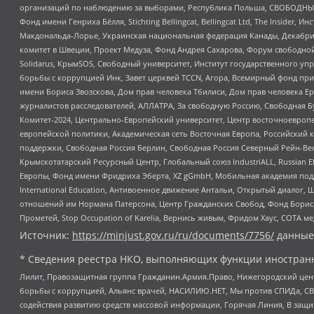
организаций по наблюдению за выборами, Республика Польша, СВОБОДНЫЙ
Фонд имени Генриха Бёлля, Stichting Bellingcat, Bellingcat Ltd, The Inside
Макдональда-Лорье, Украинская национальная федерация Канады, Декабрис
комитет в Швеции, Проект Медуза, Фонд Андрея Сахарова, Форум свободной 
Solidarus, КрымSOS, Свободный университет, Институт государственного у
борьбы с коррупцией Инк, Завет церквей TCCN, Агора, Всемирный фонд при
имени Бориса Звозскова, Дом прав человека Тбилиси, Дом прав человека Ер
журналистов расследователей, АЛЛАТРА, За свободную Россию, Свободная Б
Комитет-2024, Центрально-Европейский университет, Центр восточноевроп
европейской политики, Академическая сеть Восточная Европа, Российский к
поддержки, Свободная Россия Берлин, Свободная Россия Северный Рейн-Вест
Крымскотатарский Ресурсный Центр, Глобальный союз IndustriALL, Russian E
Европы, Фонд имени Фридриха Эберта, XZ gGmbH, Мобильная академия поддержк
International Education, Антивоенное движение Антальи, Открытый диало
отношений им Нормана Патерсона, Центр Гражданских Свобод, Фонд Бориса
Прометей, Stop Occupation of Karelia, Вернись живым, Фридом Хаус, СОТА 
Источник:
https://minjust.gov.ru/ru/documents/7756/
данные
* Сведения реестра НКО, выполняющих функции иностранн
Лилит, Правозащитная группа Гражданин.Армия.Право, Нижегородский цент
борьбы с коррупцией, Альянс врачей, НАСИЛИЮ.НЕТ, Мы против СПИДа, СВЕ
содействия развитию средств массовой информации, Горячая Линия, В защ