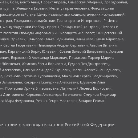
Так, Сова, центр Анна, Проект Апрель, Самарская губерния, Эра здоровья,
я группа, Женщины Евразии, Институт прав человека, Фонд защиты
Гражданское действие, Центр независимых социологических исследований,
стран, Гражданское содействие, Трансперенси Интернешнл-Р, Центр
н, Фонд поддержки свободы прессы, Гражданский контроль, Человек и
тут Развития Свободы Информации, Экозащита!-Женсовет, Общественный
й Павел Юрьевич, Шнырова Ольга Вадимовна, Чанышева Лилия Айратовна,
ин Сергей Георгиевич, Пивоваров Андрей Сергеевич, Аверин Виталий
вич, Каргалицкий Борис Юльевич, Созаев Валерий Валерьевич, Исламов
льевич, Верховский Александр Маркович, Пислакова-Паркер Марина
н Збигневич, Жемкова Елена Борисовна, Гудков Лев Дмитриевич,
й Алексеевич, Блинушов Андрей Юрьевич, Мосин Алексей Геннадьевич,
а, Баженова Светлана Куприяновна, Максимов Сергей Владимирович,
а Залмановна, Кокорина Екатерина Алексеевна, Шуманов Илья
ч, Протасова Ирина Вячеславовна, Литинский Леонид Борисович,
а Дмитриевна, Королева Александра Евгеньевна, Смирнов Владимир
ова Мара Федоровна, Резник Генри Маркович, Захаров Герман
етствии с законодательством Российской Федерации