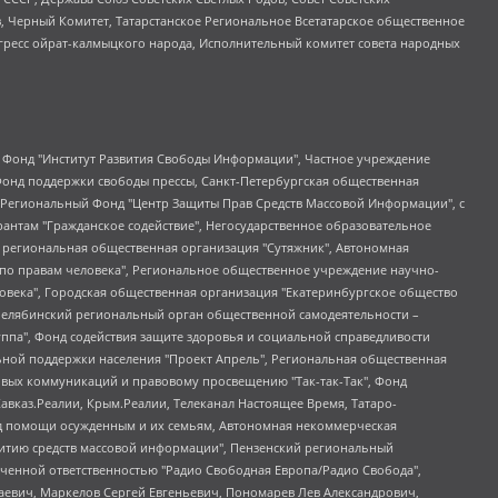
в, Черный Комитет, Татарстанское Региональное Всетатарское общественное
гресс ойрат-калмыцкого народа, Исполнительный комитет совета народных
евосточное общественное движение "Маяк", Санкт-Петербургская ЛГБТ-инициативная группа "Выход", Инициативная группа ЛГБТ+ "Реверс", Алексеев Андрей Викторович, Бекбулатова Таисия Львовна, Беляев Иван Михайлович, Владыкина Елена Сергеевна, Гельман Марат Александрович, Никульшина Вероника Юрьевна, Толоконникова Надежда Андреевна, Шендерович Виктор Анатольевич, Общество с ограниченной ответственностью "Данное сообщение", Общество с ограниченной ответственностью Издательский дом "Новая глава", Айнбиндер Александра Александровна, Московский комьюнити-центр для ЛГБТ+инициатив, Благотворительный фонд развития филантропии, Deutsche Welle (Германия, Kurt-Schumacher-Strasse 3, 53113 Bonn), Борзунова Мария Михайловна, Воробьев Виктор Викторович, Голубева Анна Львовна, Константинова Алла Михайловна, Малкова Ирина Владимировна, Мурадов Мурад Абдулгалимович, Осетинская Елизавета Николаевна, Понасенков Евгений Николаевич, Ганапольский Матвей Юрьевич, Киселев Евгений Алексеевич, Борухович Ирина Григорьевна, Дремин Иван Тимофеевич, Дубровский Дмитрий Викторович, Красноярская региональная общественная организация поддержки и развития альтернативных образовательных технологий и межкультурных коммуникаций "ИНТЕРРА", Маяковская Екатерина Алексеевна, Фейгин Марк Захарович, Филимонов Андрей Викторович, Дзугкоева Регина Николаевна, Доброхотов Роман Александрович, Дудь Юрий Александрович, Елкин Сергей Владимирович, Кругликов Кирилл Игоревич, Сабунаева Мария Леонидовна, Семенов Алексей Владимирович, Шаинян Карен Багратович, Шульман Екатерина Михайловна, Асафьев Артур Валерьевич, Вахштайн Виктор Семенович, Венедиктов Алексей Алексеевич, Лушникова Екатерина Евгеньевна, Волков Леонид Михайлович, Невзоров Александр Глебович, Пархоменко Сергей Борисович, Сироткин Ярослав Николаевич, Кара-Мурза Владимир Владимирович, Баранова Наталья Владимировна, Гозман Леонид Яковлевич, Кагарлицкий Борис Юльевич, Климарев Михаил Валерьевич, Милов Владимир Станиславович, Автономная некоммерческая организация Краснодарский центр современного искусства "Типография", Моргенштерн Алишер Тагирович, Соболь Любовь Эдуардовна, Общество с ограниченной ответственностью "ЛИЗА НОРМ", Каспаров Гарри Кимович, Ходорковский Михаил Борисович, Общество с ограниченной ответственностью "Апрельские тезисы", Данилович Ирина Брониславовна, Кашин Олег Владимирович, Петров Николай Владимирович, Пивоваров Алексей Владимирович, Соколов Михаил Владимирович, Цветкова Юлия Владимировна, Чичваркин Евгений Александрович, Комитет против пыток/Команда против пыток, Общество с ограниченной ответственностью "Первый научный", Общество с ограниченной ответственностью "Вертолет и ко", Белоцерковская Вероника Борисовна, Кац Максим Евгеньевич, Лазарева Татьяна Юрьевна, Шаведдинов Руслан Табризович, Яшин Илья Валерьевич, Общество с ограниченной ответственностью "Иноагент ААВ", Алешковский Дмитрий Петрович, Альбац Евгения Марковна, Быков Дмитрий Львович, Галямина Юлия Евгеньевна, Лойко Сергей Леонидович, Мартынов Кирилл Константинович, Медведев Сергей Александрович, Крашенинников Федор Геннадиевич, Гордеева Катерина Вл