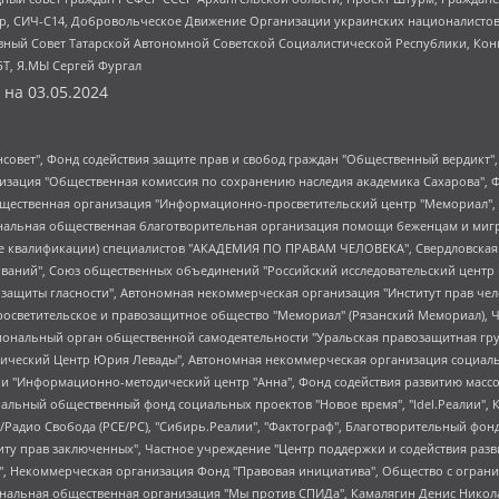
tsApp, СИЧ-С14, Добровольческое Движение Организации украинских националисто
ный Совет Татарской Автономной Советской Социалистической Республики, Кон
БТ, Я.МЫ Сергей Фургал
 на
03.05.2024
мная некоммерческая организация "Центр по работе с проблемой насилия "НАСИЛИЮ.НЕТ", Межрегиональный профессиональный союз работников здравоохранения "Альянс врачей", Юридическое лицо, зарегистрированное в Латвийской Республике, SIA "Medusa Project" (регистрационный номер 40103797863, дата регистрации 10.06.2014), Некоммерческая организация "Фонд по борьбе с коррупцией", Автономная некоммерческая организация "Институт права и публичной политики", Баданин Роман Сергеевич, Гликин Максим Александрович, Железнова Мария Михайловна, Лукьянова Юлия Сергеевна, Маетная Елизавета Витальевна, Маняхин Петр Борисович, Чуракова Ольга Владимировна, Ярош Юлия Петровна, Юридическое лицо "The Insider SIA", зарегистрированное в Риге, Латвийская Республика (дата регистрации 26.06.2015), являющееся администратором доменного имени интернет-издания "The Insider SIA", https://theins.ru, Постернак Алексей Евгеньевич, Рубин Михаил Аркадьевич, Анин Роман Александрович, Юридическое лицо Istories fonds, зарегистрированное в Латвийской Республике (регистрационный номер 50008295751, дата регистрации 24.02.2020), Великовский Дмитрий Александрович, Долинина Ирина Николаевна, Мароховская Алеся Алексеевна, Шлейнов Роман Юрьевич, Шмагун Олеся Валентиновна, Общество с ограниченной ответственностью "Альтаир 2021", Общество с ограниченной ответственностью "Вега 2021", Общество с ограниченной ответственностью "Главный редактор 2021", Общество с ограниченной ответственностью "Ромашки монолит", Важенков Артем Валерьевич, Ивановская областная общественная организация "Центр гендерных исследований", Гурман Юрий Альбертович, Медиапроект "ОВД-Инфо", Егоров Владимир Владимирович, Жилинский Владимир Александрович, Общество с ограниченной ответственностью "ЗП", Иванова София Юрьевна, Карезина Инна Павловна, Кильтау Екатерина Викторовна, Петров Алексей Викторович, Пискунов Сергей Евгеньевич, Смирнов Сергей Сергеевич, Тихонов Михаил Сергеевич, Общество с ограниченной ответственностью "ЖУРНАЛИСТ-ИНОСТРАННЫЙ АГЕНТ", Арапова Галина Юрьевна, Вольтская Татьяна Анатольевна, Американская компания "Mason G.E.S. Anonymous Foundation" (США), являющаяся владельцем интернет-издания https://mnews.world/, Компания "Stichting Bellingcat", зарегистрированная в Нидерландах (дата регистрации 11.07.2018), Захаров Андрей Вячеславович, Клепиковская Екатерина Дмитриевна, Общество с ограниченной ответственностью "МЕМО", Перл Роман Александрович, Симонов Евгений Алексеевич, Соловьева Елена Анатольевна, Сотников Даниил Владимирович, Сурначева Елизавета Дмитриевна, Автономная некоммерческая организация по защите прав человека и информированию населения "Якутия – Наше Мнение", Общество с ограниченной ответственностью "Москоу диджитал медиа", с 26.01.2023 Общество с ограниченной ответственностью "Чайка Белые сады", Ветошкина Валерия Валерьевна, Заговора Максим Александрович, Межрегиональное общественное движение "Российская ЛГБТ - сеть", Оленичев Максим Владимирович, Павлов Иван Юрьевич, Скворцова Елена Сергеевна, Общество с ограниченной ответственностью "Как бы инагент", Кочетков Игорь Викторович, Общество с ограниченной ответственностью "Честные выборы", Еланчик Олег Александрович, Общество с ограниченной ответственностью "Нобелевский призыв", Гималова Регина Эмилевна, Григорьев Андрей Валерьевич, Григорьева Алина Александровна, Ассоциация по содействию защите прав призывников, альтернативнослужащих и военнослужащих "Правозащитная группа "Гражданин.Армия.Право", Хисамова Регина Фаритовна, Автономная некоммерческая организация по реализации социально-правовых программ "Лилит", Дальн