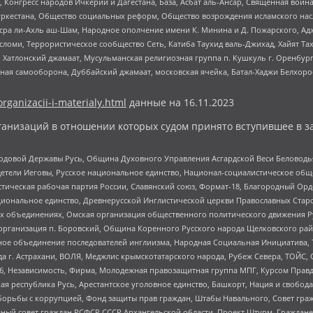
нгресс народов Ичкерии и Дагестана, База, Асбат аль-Ансар, Священная война,
уркестана, Общество социальных реформ, Общество возрождения исламского насл
Нусра ли-Ахль аш-Шам, Народное ополчение имени К. Минина и Д. Пожарского, Ад
сломи, Террористическое сообщество Сеть, Катиба Таухид валь-Джихад, Хайят Тах
, Хатлонский джамаат, Мусульманская религиозная группа п. Кушкуль г. Оренбу
ная самооборона, Дуббайский джамаат, московская ячейка, Батал-Хаджи Белхор
organizacii-i-materialy.html
данные на
16.11.2023
анизаций в отношении которых судом принято вступившее в з
 Родовой Державы Русь, Община Духовного Управления Асгардской Веси Беловод
детели Иеговы, Русское национальное единство, Национал-социалистическое об
истическая рабочая партия России, Славянский союз, Формат-18, Благородный Ор
ациональное единство, Древнерусской Инглистической церкви Православных Ста
ных объединениях, Омская организация общественного политического движения Р
рганизация п. Боровский, Община Коренного Русского народа Щелковского район
гиозное объединение последователей инглиизма, Народная Социальная Инициатива,
 г. Астрахани, ВОЛЯ, Меджлис крымскотатарского народа, Рубеж Севера, ТОЙС, 
6, Независимость, Фирма, Молодежная правозащитная группа МПГ, Курсом Правд
ая республика Русь, Арестантское уголовное единство, Башкорт, Нация и свобода,
орьбы с коррупцией, Фонд защиты прав граждан, Штабы Навального, Совет гражд
ный совет граждан РСФСР СССР Архангельской области, Проект Штурм, Граждане 