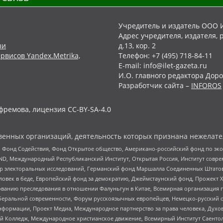
Учредитель и издатель ООО 
Адрес учредителя, издателя, р
зи
д.13, кор. 2
рвисов Yandex.Metrika,
Телефон: +7 (495) 718-84-11
E-mail: info@ilet-gazeta.ru
И.О. главного редактора Доро
Разработчик сайта –
INFOROS
фремова, лицензия CC-BY-SA-4.0
енных организаций, деятельность которых признана нежелате
 Фонд Содействия, Фонд Открытое общество, Американо-российский фонд по э
 Международный Республиканский Институт, Открытая Россия, Институт совре
р электоральных исследований, Германский фонд Маршалла Соединенных Штатов
еловек в беде, Европейский фонд за демократию, Джеймстаунский фонд, Прожект
дованию преследования в отношении Фалуньгун в Китае, Всемирная организация 
беральной современности, Форум русскоязычных европейцев, Немецко-русский о
формации, Проект Медиа, Международное партнерство за права человека, Духов
 Колледж, Международное христианское движение, Всемирный Институт Саентол