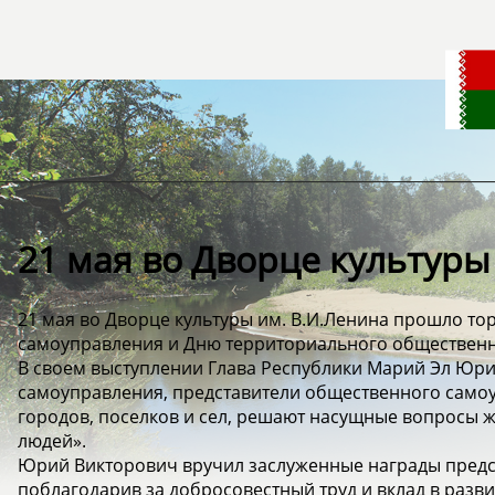
21 мая во Дворце культуры 
21 мая во Дворце культуры им. В.И.Ленина прошло т
самоуправления и Дню территориального общественн
В своем выступлении Глава Республики Марий Эл Юри
самоуправления, представители общественного самоу
городов, поселков и сел, решают насущные вопросы 
людей».
Юрий Викторович вручил заслуженные награды предс
поблагодарив за добросовестный труд и вклад в разви