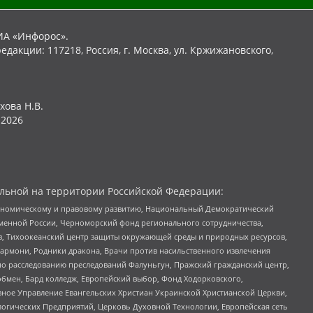
ИА «Инфорос».
едакции: 117218, Россия, г. Москва, ул. Кржижановского,
хова Н.В.
2026
льной на территории Российской Федерации:
кономическому и правовому развитию, Национальный Демократический
менной России, Черноморский фонд регионального сотрудничества,
, Тихоокеанский центр защиты окружающей среды и природных ресурсов,
 Хармони, Родники дракона, Врачи против насильственного извлечения
по расследованию преследований Фалуньгун, Пражский гражданский центр,
бмен, Бард колледж, Европейский выбор, Фонд Ходорковского,
ное Управление Евангельских Христиан Украинской Христианской Церкви,
огических Предприятий, Церковь Духовной Технологии, Европейская сеть