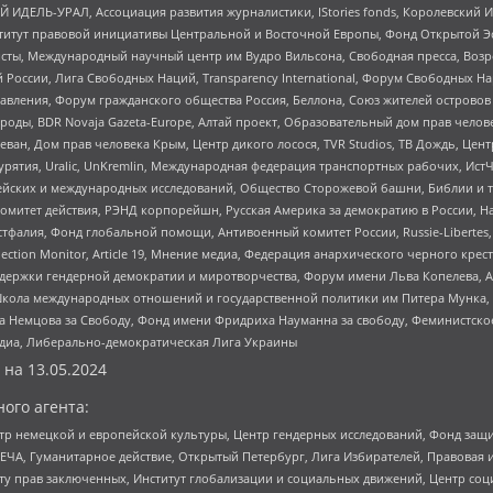
 ИДЕЛЬ-УРАЛ, Ассоциация развития журналистики, IStories fonds, Королевск
r, Институт правовой инициативы Центральной и Восточной Европы, Фонд Открытой Э
ты, Международный научный центр им Вудро Вильсона, Свободная пресса, Возро
России, Лига Свободных Наций, Transparеncy International, Форум Свободных Н
правления, Форум гражданского общества Россия, Беллона, Союз жителей острово
роды, BDR Novaja Gazeta-Europe, Алтай проект, Образовательный дом прав челов
еван, Дом прав человека Крым, Центр дикого лосося, TVR Studios, ТВ Дождь, Це
урятия, Uralic, UnKremlin, Международная федерация транспортных рабочих, Ист
ейских и международных исследований, Общество Сторожевой башни, Библии и тр
омитет действия, РЭНД корпорейшн, Русская Америка за демократию в России, Н
фалия, Фонд глобальной помощи, Антивоенный комитет России, Russie-Libertes, L
lection Monitor, Article 19, Мнение медиа, Федерация анархического черного кр
и гендерной демократии и миротворчества, Форум имени Льва Копелева, American C
г, Школа международных отношений и государственной политики им Питера Мунка
 Немцова за Свободу, Фонд имени Фридриха Науманна за свободу, Феминистско
медиа, Либерально-демократическая Лига Украины
 на
13.05.2024
ого агента:
р немецкой и европейской культуры, Центр гендерных исследований, Фонд защи
ЧА, Гуманитарное действие, Открытый Петербург, Лига Избирателей, Правовая 
иту прав заключенных, Институт глобализации и социальных движений, Центр 