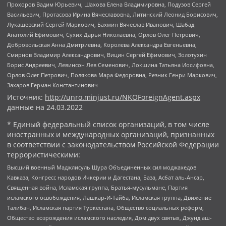
Прохоров Вадим Юрьевич, Шахова Елена Владимировна, Подузов Сергей
Васильевич, Протасова Ирина Вячеславовна, Литинский Леонид Борисович,
Лукашевский Сергей Маркович, Бахмин Вячеслав Иванович, Шабад
Анатолий Ефимович, Сухих Дарья Николаевна, Орлов Олег Петрович,
Добровольская Анна Дмитриевна, Королева Александра Евгеньевна,
Смирнов Владимир Александрович, Вицин Сергей Ефимович, Золотухин
Борис Андреевич, Левинсон Лев Семенович, Локшина Татьяна Иосифовна,
Орлов Олег Петрович, Полякова Мара Федоровна, Резник Генри Маркович,
Захаров Герман Константинович
Источник:
http://unro.minjust.ru/NKOForeignAgent.aspx
данные на
24.03.2022
* Единый федеральный список организаций, в том числе
иностранных и международных организаций, признанных
в соответствии с законодательством Российской Федерации
террористическими:
Высший военный Маджлисуль Шура Объединенных сил моджахедов
Кавказа, Конгресс народов Ичкерии и Дагестана, База, Асбат аль-Ансар,
Священная война, Исламская группа, Братья-мусульмане, Партия
исламского освобождения, Лашкар-И-Тайба, Исламская группа, Движение
Талибан, Исламская партия Туркестана, Общество социальных реформ,
Общество возрождения исламского наследия, Дом двух святых, Джунд аш-