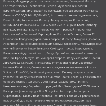
Колледж, Международное христианское движение, Всемирный Институт
Саентологических Предприятий, Церковь Духовной Технологии,
Европейская сеть организаций по наблюдению за выборами, Республика
Польша, СВОБОДНЫЙ ИДЕЛЬ-УРАЛ, Ассоциация развития журналистики,
IStories fonds, Королевский Институт Международных Отношений,
КРИМСЬКА ПРАВОЗАХИСНА ГРУПА, Фонд имени Генриха Бёлля, Stichting
Bellingcat, Bellingcat Ltd, The Insider, Институт правовой инициативы
Центральной и Восточной Европы, Фонд Открытой Эстонии, Calvert 22
Foundation, Канадский украинский конгресс, Институт Макдональда-Лорье,
Украинская национальная федерация Канады, Декабристы, Международный
научный центр им Вудро Вильсона, Свободная пресса, Возрождение,
Всеукраинский духовный центр , Риддл, Русский антивоенный комитет в
Швеции, Проект Медуза, Фонд Андрея Сахарова, Форум свободной России,
Лига Свободных Наций, Transparеncy International, Форум Свободных
Народов ПостРоссии, Солидарность с гражданским движением в России –
Solidarus, КрымSOS, Свободный университет, Институт государственного
управления, Форум гражданского общества Россия, Беллона, Союз жителей
островов Тисима и Хабомаи, Съезд народных депутатов, Гринпис
Интернешнл, Фонд борьбы с коррупцией Инк, Завет церквей TCCN, Агора,
Всемирный фонд природы, BDR Novaja Gazeta-Europe, Алтай проект,
Образовательный дом прав человека Чернигов, Фонд Дом Прав Человека,
Белорусский дом прав человека имени Бориса Звозскова, Дом прав
человека Тбилиси, Дом прав человека Ереван, Дом прав человека Крым,