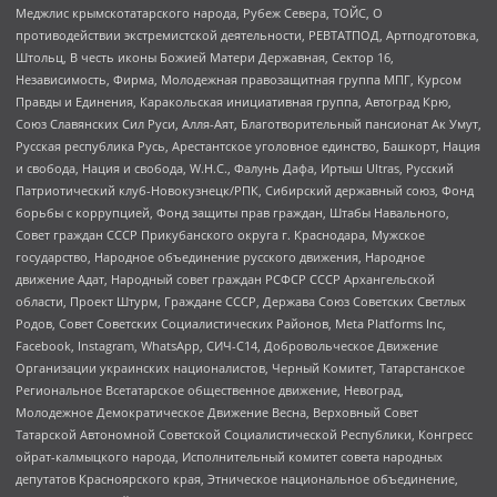
Меджлис крымскотатарского народа, Рубеж Севера, ТОЙС, О
противодействии экстремистской деятельности, РЕВТАТПОД, Артподготовка,
Штольц, В честь иконы Божией Матери Державная, Сектор 16,
Независимость, Фирма, Молодежная правозащитная группа МПГ, Курсом
Правды и Единения, Каракольская инициативная группа, Автоград Крю,
Союз Славянских Сил Руси, Алля-Аят, Благотворительный пансионат Ак Умут,
Русская республика Русь, Арестантское уголовное единство, Башкорт, Нация
и свобода, Нация и свобода, W.H.С., Фалунь Дафа, Иртыш Ultras, Русский
Патриотический клуб-Новокузнецк/РПК, Сибирский державный союз, Фонд
борьбы с коррупцией, Фонд защиты прав граждан, Штабы Навального,
Совет граждан СССР Прикубанского округа г. Краснодара, Мужское
государство, Народное объединение русского движения, Народное
движение Адат, Народный совет граждан РСФСР СССР Архангельской
области, Проект Штурм, Граждане СССР, Держава Союз Советских Светлых
Родов, Совет Советских Социалистических Районов, Meta Platforms Inc,
Facebook, Instagram, WhatsApp, СИЧ-С14, Добровольческое Движение
Организации украинских националистов, Черный Комитет, Татарстанское
Региональное Всетатарское общественное движение, Невоград,
Молодежное Демократическое Движение Весна, Верховный Совет
Татарской Автономной Советской Социалистической Республики, Конгресс
ойрат-калмыцкого народа, Исполнительный комитет совета народных
депутатов Красноярского края, Этническое национальное объединение,