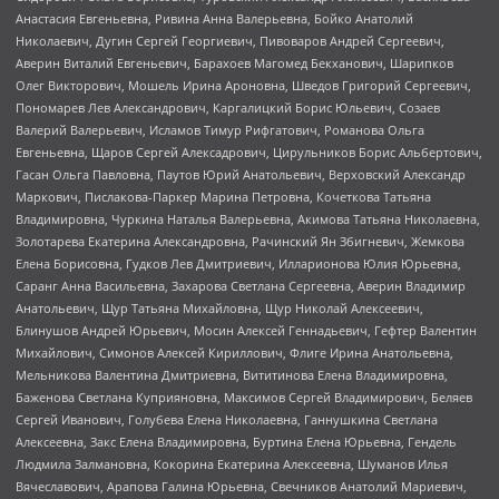
Анастасия Евгеньевна, Ривина Анна Валерьевна, Бойко Анатолий
Николаевич, Дугин Сергей Георгиевич, Пивоваров Андрей Сергеевич,
Аверин Виталий Евгеньевич, Барахоев Магомед Бекханович, Шарипков
Олег Викторович, Мошель Ирина Ароновна, Шведов Григорий Сергеевич,
Пономарев Лев Александрович, Каргалицкий Борис Юльевич, Созаев
Валерий Валерьевич, Исламов Тимур Рифгатович, Романова Ольга
Евгеньевна, Щаров Сергей Алексадрович, Цирульников Борис Альбертович,
Гасан Ольга Павловна, Паутов Юрий Анатольевич, Верховский Александр
Маркович, Пислакова-Паркер Марина Петровна, Кочеткова Татьяна
Владимировна, Чуркина Наталья Валерьевна, Акимова Татьяна Николаевна,
Золотарева Екатерина Александровна, Рачинский Ян Збигневич, Жемкова
Елена Борисовна, Гудков Лев Дмитриевич, Илларионова Юлия Юрьевна,
Саранг Анна Васильевна, Захарова Светлана Сергеевна, Аверин Владимир
Анатольевич, Щур Татьяна Михайловна, Щур Николай Алексеевич,
Блинушов Андрей Юрьевич, Мосин Алексей Геннадьевич, Гефтер Валентин
Михайлович, Симонов Алексей Кириллович, Флиге Ирина Анатольевна,
Мельникова Валентина Дмитриевна, Вититинова Елена Владимировна,
Баженова Светлана Куприяновна, Максимов Сергей Владимирович, Беляев
Сергей Иванович, Голубева Елена Николаевна, Ганнушкина Светлана
Алексеевна, Закс Елена Владимировна, Буртина Елена Юрьевна, Гендель
Людмила Залмановна, Кокорина Екатерина Алексеевна, Шуманов Илья
Вячеславович, Арапова Галина Юрьевна, Свечников Анатолий Мариевич,