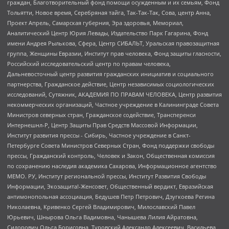
граждан, Благотворительный фонд помощи осужденным и их семьям, Фонд
Тольятти, Новое время, Серебряная тайга, Так-Так-Так, Сова, центр Анна,
Проект Апрель, Самарская губерния, Эра здоровья, Мемориал,
Аналитический Центр Юрия Левады, Издательство Парк Гагарина, Фонд
имени Андрея Рылькова, Сфера, Центр СИБАЛЬТ, Уральская правозащитная
группа, Женщины Евразии, Институт прав человека, Фонд защиты гласности,
Российский исследовательский центр по правам человека,
Дальневосточный центр развития гражданских инициатив и социального
партнерства, Гражданское действие, Центр независимых социологических
исследований, Сутяжник, АКАДЕМИЯ ПО ПРАВАМ ЧЕЛОВЕКА, Центр развития
некоммерческих организаций, Частное учреждение в Калининграде Совета
Министров северных стран, Гражданское содействие, Трансперенси
Интернешнл-Р, Центр Защиты Прав Средств Массовой Информации,
Институт развития прессы - Сибирь, Частное учреждение в Санкт-
Петербурге Совета Министров Северных Стран, Фонд поддержки свободы
прессы, Гражданский контроль, Человек и Закон, Общественная комиссия
по сохранению наследия академика Сахарова, Информационное агентство
МЕМО. РУ, Институт региональной прессы, Институт Развития Свободы
Информации, Экозащита!-Женсовет, Общественный вердикт, Евразийская
антимонопольная ассоциация, Бедушев Петр Петрович, Дзугкоева Регина
Николаевна, Кривенко Сергей Владимирович, Милославский Павел
Юрьевич, Шнырова Ольга Вадимовна, Чанышева Лилия Айратовна,
Сидорович Ольга Борисовна, Туровский Александр Алексеевич, Васильева