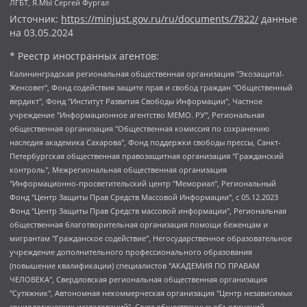
ЛГБТ, Я.МЫ Сергей Фургал
Источник:
https://minjust.gov.ru/ru/documents/7822/
данные
на
03.05.2024
* Реестр иностранных агентов:
Калининградская региональная общественная организация "Экозащита!-Женсовет", Фонд содействия защите прав и свобод граждан "Общественный вердикт", Фонд "Институт Развития Свободы Информации", Частное учреждение "Информационное агентство МЕМО. РУ", Региональная общественная организация "Общественная комиссия по сохранению наследия академика Сахарова", Фонд поддержки свободы прессы, Санкт-Петербургская общественная правозащитная организация "Гражданский контроль", Межрегиональная общественная организация "Информационно-просветительский центр "Мемориал", Региональный Фонд "Центр Защиты Прав Средств Массовой Информации", с 05.12.2023 Фонд "Центр Защиты Прав Средств массовой информации", Региональная общественная благотворительная организация помощи беженцам и мигрантам "Гражданское содействие", Негосударственное образовательное учреждение дополнительного профессионального образования (повышение квалификации) специалистов "АКАДЕМИЯ ПО ПРАВАМ ЧЕЛОВЕКА", Свердловская региональная общественная организация "Сутяжник", Автономная некоммерческая организация "Центр независимых социологических исследований", Союз общественных объединений "Российский исследовательский центр по правам человека", Региональное общественное учреждение научно-информационный центр "МЕМОРИАЛ", Некоммерческая организация "Фонд защиты гласности", Автономная некоммерческая организация "Институт прав человека", Городская общественная организация "Екатеринбургское общество "МЕМОРИАЛ", Городская общественная организация "Рязанское историко-просветительское и правозащитное общество "Мемориал" (Рязанский Мемориал), Челябинский региональный орган общественной самодеятельности – женское общественное объединение "Женщины Евразии", Челябинский региональный орган общественной самодеятельности "Уральская правозащитная группа", Фонд содействия защите здоровья и социальной справедливости имени Андрея Рылькова, Автономная Некоммерческая Организация "Аналитический Центр Юрия Левады", Автономная некоммерческая организация социальной поддержки населения "Проект Апрель", Региональная общественная организация помощи женщинам и детям, находящимся в кризисной ситуации "Информационно-методический центр "Анна", Фонд содействия развитию массовых коммуникаций и правовому просвещению "Так-так-Так", Фонд содействия устойчивому развитию "Серебряная тайга", Свердловский региональный общественный фонд социальных проектов "Новое время", "Idel.Реалии", Кавказ.Реалии, Крым.Реалии, Телеканал Настоящее Время, Татаро-башкирская служба Радио Свобода (Azatliq Radiosi), Радио Свободная Европа/Радио Свобода (PCE/PC), "Сибирь.Реалии", "Фактограф", Благотворительный фонд помощи осужденным и их семьям, Автономная некоммерческая организация "Институт глобализации и социальных движений", Фонд "В защиту прав заключенных", Частное учреждение "Центр поддержки и содействия развитию средств массовой информации", Пензенский региональный общественный благотворительный фонд "Гражданский союз", "Север.Реалии", Некоммерческая организация Фонд "Правовая инициатива", Общество с ограниченной ответственностью "Радио Свободная Европа/Радио Свобода", Чешское информационное агентство "MEDIUM-ORIENT", Красноярская региональная общественная организация "Мы против СПИДа", Камалягин Денис Николаевич, Маркелов Сергей Евгеньевич, Пономарев Лев Александрович, Савицкая Людмила Алексеевна, Автономная некоммерческая организация "Центр по работе с проблемой насилия "НАСИЛИЮ.НЕТ", Межрегиональный профессиональный союз работников здравоохранения "Альянс врачей", Юридическое лицо, зарегистрированное в Латвийской Республике, SIA "Medusa Project" (регистрационный номер 40103797863, дата регистрации 10.06.2014), Некоммерческая организация "Фонд по борьбе с коррупцией", Автономная некоммерческая организация "Институт права и публичной политики", Баданин Роман Сергеевич, Гликин Максим Александрович, Железнова Мария Михайловна, Лукьянова Юлия Сергеевна, Маетная Елизавета Витальевна, Маняхин Петр Борисович, Чуракова Ольга Владимировна, Ярош Юлия Петровна, Юридическое лицо "The Insider SIA", зарегистрированное в Риге, Латвийская Республика (дата регистрации 26.06.2015), являющееся администратором доменного имени интернет-издания "The Insider SIA", https://theins.ru, Постернак Алексей Евгеньевич, Рубин Михаил Аркадьевич, Анин Роман Александрович, Юридическое лицо Istories fonds, зарегистрированное в Латвийской Республике (регистрационный номер 50008295751, дата регистрации 24.02.2020), Великовский Дмитрий Александрович, Долинина Ирина Николаевна, Мароховская Алеся Алексеевна, Шлейнов Роман Юрьевич, Шмагун Олеся Валентиновна, Общество с ограниченной ответственностью "Альтаир 2021", Общество с ограниченной ответственностью "Вега 2021", Общество с ограниченной ответственностью "Главный редактор 2021", Общество с ограниченной ответственностью "Ромашки монолит", Важенков Артем Валерьевич, Ивановская областная общественная организация "Центр гендерных исследований", Гурман Юрий Альбертович, Медиапроект "ОВД-Инфо", Егоров Владимир Владимирович, Жилинский Владимир Александрович, Общество с ограниченной ответственностью "ЗП", Иванова София Юрьевна, Карезина Инна Павловна, Кильтау Екатерина Викторовна, Петров Алексей Викторович, Пискунов Сергей Евгеньевич, Смирнов Сергей Сергеевич, Тихонов Михаил Сергеевич, Общество с ограниченной ответственностью "ЖУРНАЛИСТ-ИНОСТРАННЫЙ АГЕНТ", Арапова Галина Юрьевна, Вольтская Татьяна Анатольевна, Американская компания "Mason G.E.S. Anonymous Foundation" (США), являющаяся владельцем интернет-издания https://mnews.world/, Компания "Stichting Bellingcat", зарегистрированная в Нидерландах (дата регистрации 11.07.2018), Захаров Андрей Вячеславович, Клепиковская Екатерина Дмитриевна, Общество с ограниченной ответственностью "МЕМО", Перл Роман Александрович, Симонов Евгений Алексеевич, Соловьева Елена Анатольевна, Сотников Даниил Владимирович, Сурначева Елизавета Дмитриевна, Автономная некоммерческая организация по защите прав человека и информированию населения "Якутия – Наше Мнение", Общество с ограниченной ответственностью "Москоу диджитал медиа", с 26.01.2023 Общество с ограниченной ответственностью "Чайка Белые сады", Ветошкина Валерия Валерьевна, Заговора Максим Александрович, Межрегиональное общественное движение "Российская ЛГБТ - сеть", Оленичев Максим Владимирович, Павлов Иван Юрьевич, Скворцова Елена Сергеевна, Общество с ограниченной ответственностью "Как бы инагент", Кочетков Игорь Викторович, Общество с ограниченной ответственностью "Честные выборы", Еланчик Олег Александрович, Общество с ограниченной ответственностью "Нобелевский призыв", Гималова Регина Эмилевна, Григорьев Андрей Валерьевич, Григорьева Алина Александровна, Ассоциация по содействию защите прав призывников, альтернативнослужащих и военнослужащих "Правозащитная группа "Гражданин.Армия.Право", Хисамова Регина Фаритовна, Автономная некоммерческая организация по реализации социально-правовых программ "Лилит", Дальневосточное общественное движение "Маяк", Санкт-Петербургская ЛГБТ-инициативная группа "Выход", Инициативная группа ЛГБТ+ "Реверс", Алексеев Андрей Викторович, Бекбулатова Таисия Львовна, Беляев Иван Михайлович, Владыкина Елена Сергеевна, Гельман Марат Александрович, Никульшина Вероника Юрьевна, Толоконникова Надежда Андреевна, Шендерович Виктор Анатольевич, Общество с ограниченной ответственностью "Данное сообщение", Общество с ограниченной ответственностью Издательский дом "Новая глава", Айнбиндер Александра Александровна, Московский комьюнити-центр для ЛГБТ+инициатив, Благотворительный фонд развития филантропии, Deutsche Welle (Германия, Kurt-Schumacher-Strasse 3, 53113 Bonn), Борзунова Мария Михайловна, Воробьев Виктор Викторович, Голубева Анна Львовна, Константинова Алла Михайловна, Малкова Ирина Владимировна, Мурадов Мурад Абдулгалимович, Осетинская Елизавета Николаевна, Понасенков Евгений Николаевич, Ганапольский Матвей Юрьевич, Киселев Евгений Алексеевич, Борухович Ирина Григорьевна, Дремин Иван Тимофеевич, Дубровский Дмитрий Викторович, Красноярская региональная общественная организация поддержки и развития альтернативных образовательных технологий и межкультурных коммуникаций "ИНТЕРРА", Маяковская Екатерина Алексеевна, Фейгин Марк Захарович, Филимонов Андрей Викторович, Дзугкоева Регина Николаевна, Доброхотов Роман Александрович, Дудь Юрий Александрович, Елкин Сергей Владимирович, Кругликов Кирилл Игоревич, Сабунаева Мария Леонидовна, Семенов Алексей Владимирович, Шаинян Карен Багратович, Шульман Екатерина Михайловна, Асафьев Артур Валерьевич, Вахштайн Виктор Семенович, Венедиктов Алексей Алексеевич, Лушникова Екатерина Евгеньевна, Волков Леонид Михайлович, Невзоров Александр Глебович, Пархоменко Сергей Борисович, Сироткин Ярослав Николаевич, Кара-Мурза Владимир Владимирович, Баранова Наталья Владимировна, Гозман Леонид Яковлевич, Кагарлицкий Борис Юльевич, Климарев Михаил Валерьевич, Милов Владимир Станиславович, Автономная некоммерческая организация Краснодарский центр современного искусства "Типография", Моргенштерн Алишер Тагирович, Соболь Любовь Эдуардовна, Общество с ограниченной ответственностью "ЛИЗА НОРМ", Каспаров Гарри Кимович, Ходорковский Михаил Борисович, Общество с ограниченной ответственностью "Апрельские тезисы", Данилович Ирина Брониславовна, Кашин Олег Владимирович, Петров Николай Владимирович, Пивоваров Алексей Владимирович, Соколов Михаил Владимирович, Цветкова Юлия Владимировна, Чичваркин Евгений Александрович, Комитет против пыток/Команда против пыток, Общество с ограниченной ответственностью "Первый научный", Общество с ограниченной ответственностью "Вертолет и ко", Белоцерковская Вероника Борисовна, Кац Максим Евгеньевич, Лазарева Татьяна Юрьевна, Шаведдинов Руслан Табризович, Яшин Илья Валерьевич, Общество с ограниченной ответственностью "Иноагент ААВ", Алешковский Дмитрий Петрович, Альбац Евгения Марковна, Быков Дмитрий Львович, Галямина Юлия Евгеньевна, Лойко Сергей Леонидович, Мартынов Кирилл Константинович, Медведев Сергей Александрович, Крашенинников Федор Геннадиевич, Гордеева Катерина Вл