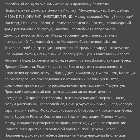
российский фонд по экономическому и правовому развитию,
Национальный Демократический Институт Международных Отношений,
MEDIA DEVELOPMENT INVESTMENT FUND, Международный Республиканский
Институт, Открытая Россия, Институт современной России, Черноморский
фонд регионального сотрудничества, Европейская Платформа за
Демократические Выборы, Международный центр электоральных
исследований, Германский фонд Маршалла Соединенных Штатов,
Тихоокеанский центр защиты окружающей среды и природных ресурсов,
Свободная Россия, Всемирный конгресс украинцев, Атлантический совет,
Человек в беде, Европейский фонд за демократию, Джеймстаунский фонд,
Прожект Хармони, Родники дракона, Врачи против насильственного
извлечения органов, Фалунь Дафа, Друзья Фалуньгун, Фалуньгун, Коалиция
по расследованию преследования в отношении Фалуньгун в Китае,
Всемирная организация по расследованию преследований Фалуньгун,
Пражский гражданский центр, Ассоциация школ политических
исследований при Совете Европы, Центр либеральной современности,
Форум русскоязычных европейцев, Немецко-русский обмен, Бард колледж,
Европейский выбор, Фонд Ходорковского, Оксфордский российский фонд,
Фонд Будущее России, Компания свободы информации, Проект Медиа,
Международное партнерство за права человека, Духовное Управление
Евангельских Христиан Украинской Христианской Церкви, Новое
Поколение, Духовное Учебное Заведение Международный Библейский