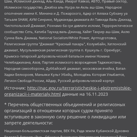
Шам, Исламский джихад, Аль-Каида, Имарат Кавказ, АБТО, Правый сектор,
Исламское государство, Джабха аль-Нусра ли-Ахль аш-Шам, Народное
ополчение имени К. Минина и Д. Пожарского, Аджр от Аллаха Субхану уа
Тагьаля SHAM, АУМ Синрике, Муджахеды джамаата Ат-Тавхида Валь-Джихад,
Чистопольский Джамаат, Рохнамо ба суи давлати исломи, Террористическое
сообщество Сеть, Катиба Таухид валь-Джихад, Хайят Тахрир аш-Шам, Ахлю
Сунна Валь Джамаа, National Socialism/White Power, Артподготовка,
Религиозная группа “Джамаат “Красный пахарь”, Колумбайн, Хатлонский
джамаат, Мусульманская религиозная группа п. Кушкуль г. Оренбург,
Крымско-татарский добровольческий батальон имени Номана
Челебиджихана, Азов, Партия исламского возрождения Таджикистана,
Народная самооборона, Дуббайский джамаат, московская ячейка, Батал-
Хаджи Белхороев, Маньяки Культ Убийц, Молодёжь Которая Улыбается,
Легион Свобода России, Айдар, Русский добровольческий корпус
Источник:
http://nac.gov.ru/terroristicheskie-i-ekstremistskie-
organizacii-i-materialy.html
данные на
16.11.2023
* Перечень общественных объединений и религиозных
организаций в отношении которых судом принято
вступившее в законную силу решение о ликвидации или
запрете деятельности:
Национал-большевистская партия, ВЕК РА, Рада земли Кубанской Духовно
Родовой Державы Русь, Община Духовного Управления Асгардской Веси