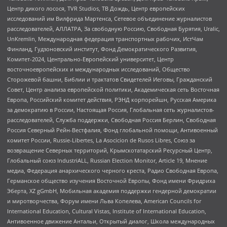
Центр дикого лосося, TVR Studios, ТВ Дождь, Центр европейских
исследований им Вилфрида Мартенса, Сетевое объединение журналистов
расследователей, АЛЛАТРА, За свободную Россию, Свободная Бурятия, Uralic,
UnKremlin, Международная федерация транспортных рабочих, ИстЧам
Финланд, Гудзоновский институт, Фонд Демократического Развития,
Комитет-2024, Центрально-Европейский университет, Центр
восточноевропейских и международных исследований, Общество
Сторожевой башни, Библии и трактатов Свидетелей Иеговы, Гражданский
Совет, Центр анализа европейской политики, Академическая сеть Восточная
Европа, Российский комитет действия, РЭНД корпорейшн, Русская Америка
за демократию в России, Настоящая Россия, Глобальная сеть журналистов-
расследователей, Служба поддержки, Свободная Россия Берлин, Свободная
Россия Северный Рейн-Вестфалия, Фонд глобальной помощи, Антивоенный
комитет России, Russie-Libertes, La Asocicion de Rusos Libres, Союз за
возвращение Северных территорий, Крымскотатарский Ресурсный Центр,
Глобальный союз IndustriALL, Russian Election Monitor, Article 19, Мнение
медиа, Федерация анархического черного креста, Радио Свободная Европа,
Германское общество изучения Восточной Европы, Фонд имени Фридриха
Эберта, XZ gGmbH, Мобильная академия поддержки гендерной демократии
и миротворчества, Форум имени Льва Копелева, American Councils for
International Education, Cultural Vistas, Institute of International Education,
Антивоенное движение Антальи, Открытый диалог, Школа международных