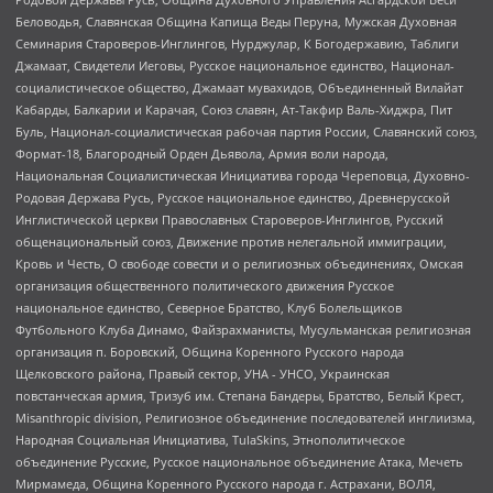
Беловодья, Славянская Община Капища Веды Перуна, Мужская Духовная
Семинария Староверов-Инглингов, Нурджулар, К Богодержавию, Таблиги
Джамаат, Свидетели Иеговы, Русское национальное единство, Национал-
социалистическое общество, Джамаат мувахидов, Объединенный Вилайат
Кабарды, Балкарии и Карачая, Союз славян, Ат-Такфир Валь-Хиджра, Пит
Буль, Национал-социалистическая рабочая партия России, Славянский союз,
Формат-18, Благородный Орден Дьявола, Армия воли народа,
Национальная Социалистическая Инициатива города Череповца, Духовно-
Родовая Держава Русь, Русское национальное единство, Древнерусской
Инглистической церкви Православных Староверов-Инглингов, Русский
общенациональный союз, Движение против нелегальной иммиграции,
Кровь и Честь, О свободе совести и о религиозных объединениях, Омская
организация общественного политического движения Русское
национальное единство, Северное Братство, Клуб Болельщиков
Футбольного Клуба Динамо, Файзрахманисты, Мусульманская религиозная
организация п. Боровский, Община Коренного Русского народа
Щелковского района, Правый сектор, УНА - УНСО, Украинская
повстанческая армия, Тризуб им. Степана Бандеры, Братство, Белый Крест,
Misanthropic division, Религиозное объединение последователей инглиизма,
Народная Социальная Инициатива, TulaSkins, Этнополитическое
объединение Русские, Русское национальное объединение Атака, Мечеть
Мирмамеда, Община Коренного Русского народа г. Астрахани, ВОЛЯ,