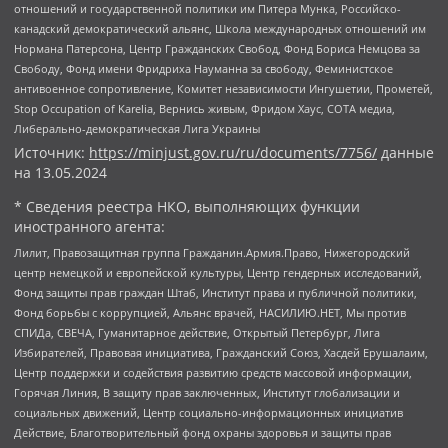
отношений и государственной политики им Питера Мунка, Российско-
канадский демократический альянс, Школа международных отношений им
Нормана Патерсона, Центр Гражданских Свобод, Фонд Бориса Немцова за
Свободу, Фонд имени Фридриха Науманна за свободу, Феминистское
антивоенное сопротивление, Комитет независимости Ингушетии, Прометей,
Stop Occupation of Karelia, Вернись живым, Фридом Хаус, СОТА медиа,
Либерально-демократическая Лига Украины
Источник:
https://minjust.gov.ru/ru/documents/7756/
данные
на
13.05.2024
* Сведения реестра НКО, выполняющих функции
иностранного агента:
Лилит, Правозащитная группа Гражданин.Армия.Право, Нижегородский
центр немецкой и европейской культуры, Центр гендерных исследований,
Фонд защиты прав граждан Штаб, Институт права и публичной политики,
Фонд борьбы с коррупцией, Альянс врачей, НАСИЛИЮ.НЕТ, Мы против
СПИДа, СВЕЧА, Гуманитарное действие, Открытый Петербург, Лига
Избирателей, Правовая инициатива, Гражданский Союз, Хасдей Ерушалаим,
Центр поддержки и содействия развитию средств массовой информации,
Горячая Линия, В защиту прав заключенных, Институт глобализации и
социальных движений, Центр социально-информационных инициатив
Действие, Благотворительный фонд охраны здоровья и защиты прав