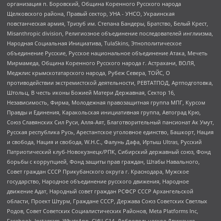
организация п. Боровский, Община Коренного Русского народа
Щелковского района, Правый сектор, УНА - УНСО, Украинская
повстанческая армия, Тризуб им. Степана Бандеры, Братство, Белый Крест,
Misanthropic division, Религиозное объединение последователей инглиизма,
Народная Социальная Инициатива, TulaSkins, Этнополитическое
объединение Русские, Русское национальное объединение Атака, Мечеть
Мирмамеда, Община Коренного Русского народа г. Астрахани, ВОЛЯ,
Меджлис крымскотатарского народа, Рубеж Севера, ТОЙС, О
противодействии экстремистской деятельности, РЕВТАТПОД, Артподготовка,
Штольц, В честь иконы Божией Матери Державная, Сектор 16,
Независимость, Фирма, Молодежная правозащитная группа МПГ, Курсом
Правды и Единения, Каракольская инициативная группа, Автоград Крю,
Союз Славянских Сил Руси, Алля-Аят, Благотворительный пансионат Ак Умут,
Русская республика Русь, Арестантское уголовное единство, Башкорт, Нация
и свобода, Нация и свобода, W.H.С., Фалунь Дафа, Иртыш Ultras, Русский
Патриотический клуб-Новокузнецк/РПК, Сибирский державный союз, Фонд
борьбы с коррупцией, Фонд защиты прав граждан, Штабы Навального,
Совет граждан СССР Прикубанского округа г. Краснодара, Мужское
государство, Народное объединение русского движения, Народное
движение Адат, Народный совет граждан РСФСР СССР Архангельской
области, Проект Штурм, Граждане СССР, Держава Союз Советских Светлых
Родов, Совет Советских Социалистических Районов, Meta Platforms Inc,
Facebook, Instagram, WhatsApp, СИЧ-С14, Добровольческое Движение