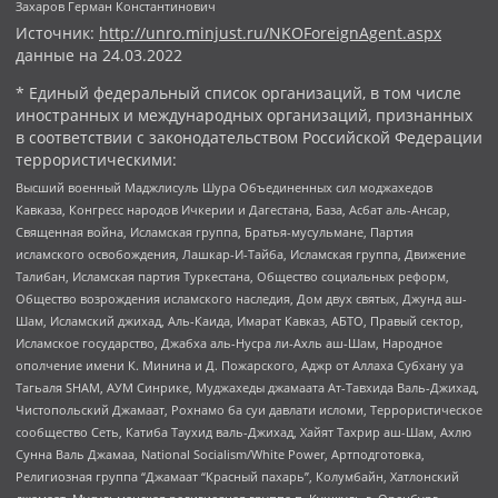
Захаров Герман Константинович
Источник:
http://unro.minjust.ru/NKOForeignAgent.aspx
данные на
24.03.2022
* Единый федеральный список организаций, в том числе
иностранных и международных организаций, признанных
в соответствии с законодательством Российской Федерации
террористическими:
Высший военный Маджлисуль Шура Объединенных сил моджахедов
Кавказа, Конгресс народов Ичкерии и Дагестана, База, Асбат аль-Ансар,
Священная война, Исламская группа, Братья-мусульмане, Партия
исламского освобождения, Лашкар-И-Тайба, Исламская группа, Движение
Талибан, Исламская партия Туркестана, Общество социальных реформ,
Общество возрождения исламского наследия, Дом двух святых, Джунд аш-
Шам, Исламский джихад, Аль-Каида, Имарат Кавказ, АБТО, Правый сектор,
Исламское государство, Джабха аль-Нусра ли-Ахль аш-Шам, Народное
ополчение имени К. Минина и Д. Пожарского, Аджр от Аллаха Субхану уа
Тагьаля SHAM, АУМ Синрике, Муджахеды джамаата Ат-Тавхида Валь-Джихад,
Чистопольский Джамаат, Рохнамо ба суи давлати исломи, Террористическое
сообщество Сеть, Катиба Таухид валь-Джихад, Хайят Тахрир аш-Шам, Ахлю
Сунна Валь Джамаа, National Socialism/White Power, Артподготовка,
Религиозная группа “Джамаат “Красный пахарь”, Колумбайн, Хатлонский