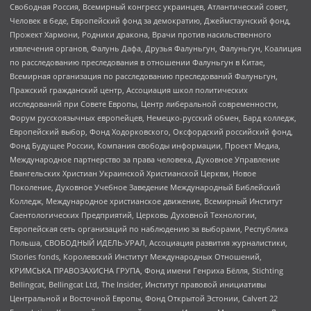
Свободная Россия, Всемирный конгресс украинцев, Атлантический совет,
Человек в беде, Европейский фонд за демократию, Джеймстаунский фонд,
Прожект Хармони, Родники дракона, Врачи против насильственного
извлечения органов, Фалунь Дафа, Друзья Фалуньгун, Фалуньгун, Коалиция
по расследованию преследования в отношении Фалуньгун в Китае,
Всемирная организация по расследованию преследований Фалуньгун,
Пражский гражданский центр, Ассоциация школ политических
исследований при Совете Европы, Центр либеральной современности,
Форум русскоязычных европейцев, Немецко-русский обмен, Бард колледж,
Европейский выбор, Фонд Ходорковского, Оксфордский российский фонд,
Фонд Будущее России, Компания свободы информации, Проект Медиа,
Международное партнерство за права человека, Духовное Управление
Евангельских Христиан Украинской Христианской Церкви, Новое
Поколение, Духовное Учебное Заведение Международный Библейский
Колледж, Международное христианское движение, Всемирный Институт
Саентологических Предприятий, Церковь Духовной Технологии,
Европейская сеть организаций по наблюдению за выборами, Республика
Польша, СВОБОДНЫЙ ИДЕЛЬ-УРАЛ, Ассоциация развития журналистики,
IStories fonds, Королевский Институт Международных Отношений,
КРИМСЬКА ПРАВОЗАХИСНА ГРУПА, Фонд имени Генриха Бёлля, Stichting
Bellingcat, Bellingcat Ltd, The Insider, Институт правовой инициативы
Центральной и Восточной Европы, Фонд Открытой Эстонии, Calvert 22