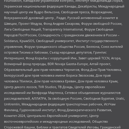
Foundation, Канадский украинский конгресс, Институт Макдональда-Лорье,
Украинская национальная федерация Канады, Декабристы, Международный
научный центр им Вудро Вильсона, Свободная пресса, Возрождение,
Всеукраинский духовный центр , Риддл, Русский антивоенный комитет в
Швеции, Проект Медуза, Фонд Андрея Сахарова, Форум свободной России,
Лига Свободных Наций, Transparеncy International, Форум Свободных
Народов ПостРоссии, Солидарность с гражданским движением в России –
Solidarus, КрымSOS, Свободный университет, Институт государственного
управления, Форум гражданского общества Россия, Беллона, Союз жителей
островов Тисима и Хабомаи, Съезд народных депутатов, Гринпис
Интернешнл, Фонд борьбы с коррупцией Инк, Завет церквей TCCN, Агора,
Всемирный фонд природы, BDR Novaja Gazeta-Europe, Алтай проект,
Образовательный дом прав человека Чернигов, Фонд Дом Прав Человека,
Белорусский дом прав человека имени Бориса Звозскова, Дом прав
человека Тбилиси, Дом прав человека Ереван, Дом прав человека Крым,
Центр дикого лосося, TVR Studios, ТВ Дождь, Центр европейских
исследований им Вилфрида Мартенса, Сетевое объединение журналистов
расследователей, АЛЛАТРА, За свободную Россию, Свободная Бурятия, Uralic,
UnKremlin, Международная федерация транспортных рабочих, ИстЧам
Финланд, Гудзоновский институт, Фонд Демократического Развития,
Комитет-2024, Центрально-Европейский университет, Центр
восточноевропейских и международных исследований, Общество
Сторожевой башни, Библии и трактатов Свидетелей Иеговы, Гражданский