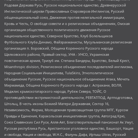
Родовая Держава Русь, Русское национальное единство, Древнерусской
Инглистической церкви Православных Староверов-Инглингов, Русский
общенациональный союз, Движение против нелегальной иммиграции,
Кровь и Честь, О свободе совести и о религиозных объединениях, Омская
организация общественного политического движения Русское
национальное единство, Северное Братство, Клуб Болельщиков
Футбольного Клуба Динамо, Файзрахманисты, Мусульманская религиозная
организация п. Боровский, Община Коренного Русского народа
Щелковского района, Правый сектор, УНА - УНСО, Украинская
повстанческая армия, Тризуб им. Степана Бандеры, Братство, Белый Крест,
Misanthropic division, Религиозное объединение последователей инглиизма,
Народная Социальная Инициатива, TulaSkins, Этнополитическое
объединение Русские, Русское национальное объединение Атака, Мечеть
Мирмамеда, Община Коренного Русского народа г. Астрахани, ВОЛЯ,
Меджлис крымскотатарского народа, Рубеж Севера, ТОЙС, О
противодействии экстремистской деятельности, РЕВТАТПОД, Артподготовка,
Штольц, В честь иконы Божией Матери Державная, Сектор 16,
Независимость, Фирма, Молодежная правозащитная группа МПГ, Курсом
Правды и Единения, Каракольская инициативная группа, Автоград Крю,
Союз Славянских Сил Руси, Алля-Аят, Благотворительный пансионат Ак Умут,
Русская республика Русь, Арестантское уголовное единство, Башкорт, Нация
и свобода, Нация и свобода, W.H.С., Фалунь Дафа, Иртыш Ultras, Русский