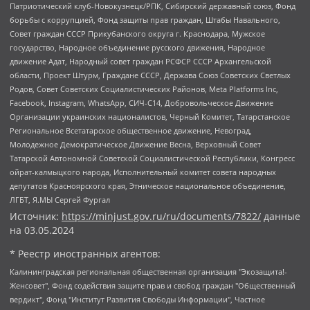
Патриотический клуб-Новокузнецк/РПК, Сибирский державный союз, Фонд
борьбы с коррупцией, Фонд защиты прав граждан, Штабы Навального,
Совет граждан СССР Прикубанского округа г. Краснодара, Мужское
государство, Народное объединение русского движения, Народное
движение Адат, Народный совет граждан РСФСР СССР Архангельской
области, Проект Штурм, Граждане СССР, Держава Союз Советских Светлых
Родов, Совет Советских Социалистических Районов, Meta Platforms Inc,
Facebook, Instagram, WhatsApp, СИЧ-С14, Добровольческое Движение
Организации украинских националистов, Черный Комитет, Татарстанское
Региональное Всетатарское общественное движение, Невоград,
Молодежное Демократическое Движение Весна, Верховный Совет
Татарской Автономной Советской Социалистической Республики, Конгресс
ойрат-калмыцкого народа, Исполнительный комитет совета народных
депутатов Красноярского края, Этническое национальное объединение,
ЛГБТ, Я.МЫ Сергей Фургал
Источник:
https://minjust.gov.ru/ru/documents/7822/
данные
на
03.05.2024
* Реестр иностранных агентов:
Калининградская региональная общественная организация "Экозащита!-Женсовет", Фонд содействия защите прав и свобод граждан "Общественный вердикт", Фонд "Институт Развития Свободы Информации", Частное учреждение "Информационное агентство МЕМО. РУ", Региональная общественная организация "Общественная комиссия по сохранению наследия академика Сахарова", Фонд поддержки свободы прессы, Санкт-Петербургская общественная правозащитная организация "Гражданский контроль", Межрегиональная общественная организация "Информационно-просветительский центр "Мемориал", Региональный Фонд "Центр Защиты Прав Средств Массовой Информации", с 05.12.2023 Фонд "Центр Защиты Прав Средств массовой информации", Региональная общественная благотворительная организация помощи беженцам и мигрантам "Гражданское содействие", Негосударственное образовательное учреждение дополнительного профессионального образования (повышение квалификации) специалистов "АКАДЕМИЯ ПО ПРАВАМ ЧЕЛОВЕКА", Свердловская региональная общественная организация "Сутяжник", Автономная некоммерческая организация "Центр независимых социологических исследований", Союз общественных объединений "Российский исследовательский центр по правам человека", Региональное общественное учреждение научно-информационный центр "МЕМОРИАЛ", Некоммерческая организация "Фонд защиты гласности", Автономная некоммерческая организация "Институт прав человека", Городская общественная организация "Екатеринбургское общество "МЕМОРИАЛ", Городская общественная организация "Рязанское историко-просветительское и правозащитное общество "Мемориал" (Рязанский Мемориал), Челябинский региональный орган общественной самодеятельности – женское общественное объединение "Женщины Евразии", Челябинский региональный орган общественной самодеятельности "Уральская правозащитная группа", Фонд содействия защите здоровья и социальной справедливости имени Андрея Рылькова, Автономная Некоммерческая Организация "Аналитический Центр Юрия Левады", Автономная некоммерческая организация социальной поддержки населения "Проект Апрель", Региональная общественная организация помощи женщинам и детям, находящимся в кризисной ситуации "Информационно-методический центр "Анна", Фонд содействия развитию массовых коммуникаций и правовому просвещению "Так-так-Так", Фонд содействия устойчивому развитию "Серебряная тайга", Свердловский региональный общественный фонд социальных проектов "Новое время", "Idel.Реалии", Кавказ.Реалии, Крым.Реалии, Телеканал Настоящее Время, Татаро-башкирская служба Радио Свобода (Azatliq Radiosi), Радио Свободная Европа/Радио Свобода (PCE/PC), "Сибирь.Реалии", "Фактограф", Благотворительный фонд помощи осужденным и их семьям, Автономная некоммерческая организация "Институт глобализации и социальных движений", Фонд "В защиту прав заключенных", Частное учреждение "Центр поддержки и содействия развитию средств массовой информации", Пензенский региональный общественный благотворительный фонд "Гражданский союз", "Север.Реалии", Некоммерческая организация Фонд "Правовая инициатива", Общество с ограниченной ответственностью "Радио Свободная Европа/Радио Свобода", Чешское информационное агентство "MEDIUM-ORIENT", Красноярская региональная общественная организация "Мы против СПИДа", Камалягин Денис Николаевич, Маркелов Сергей Евгеньевич, Пономарев Лев Александрович, Савицкая Людмила Алексеевна, Автономная некоммерческая организация "Центр по работе с проблемой насилия "НАСИЛИЮ.НЕТ", Межрегиональный профессиональный союз работников здравоохранения "Альянс врачей", Юридическое лицо, зарегистрированное в Латвийской Республике, SIA "Medusa Project" (регистрационный номер 40103797863, дата регистрации 10.06.2014), Некоммерческая организация "Фонд по борьбе с коррупцией", Автономная некоммерческая организация "Институт права и публичной политики", Баданин Роман Сергеевич, Гликин Максим Александрович, Железнова Мария Михайловна, Лукьянова Юлия Сергеевна, Маетная Елизавета Витальевна, Маняхин Петр Борисович, Чуракова Ольга Владимировна, Ярош Юлия Петровна, Юридическое лицо "The Insider SIA", зарегистрированное в Риге, Латвийская Республика (дата регистрации 26.06.2015), являющееся администратором доменного имени интернет-издания "The Insider SIA", https://theins.ru, Постернак Алексей Евгеньевич, Рубин Михаил Аркадьевич, Анин Роман Александрович, Юридическое лицо Istories fonds, зарегистрированное в Латвийской Республике (регистрационный номер 50008295751, дата регистрации 24.02.2020), Великовский Дмитрий Александрович, Долинина Ирина Николаевна, Мароховская Алеся Алексеевна, Шлейнов Роман Юрьевич, Шмагун Олеся Валентиновна, Общество с ограниченной ответственностью "Альтаир 2021", Общество с ограниченной ответственностью "Вега 2021", Общество с ограниченной ответственностью "Главный редактор 2021", Общество с ограниченной ответственностью "Ромашки монолит", Важенков Артем Валерьевич, Ивановская областная общественная организация "Центр гендерных исследований", Гурман Юрий Альбертович, Медиапроект "ОВД-Инфо", Егоров Владимир Владимирович, Жилинский Владимир Александрович, Общество с ограниченной ответственностью "ЗП", Иванова София Юрьевна, Карезина Инна Павловна, Кильтау Екатерина Викторовна, Петров Алексей Викторович, Пискунов Сергей Евгеньевич, Смирнов Сергей Сергеевич, Тихонов Михаил Сергеевич, Общество с ограниченной ответственностью "ЖУРНАЛИСТ-ИНОСТРАННЫЙ АГЕНТ", Арапова Галина Юрьевна, Вольтская Татьяна Анатольевна, Американская компания "Mason G.E.S. Anonymous Foundation" (США), являющаяся владельцем интернет-издания https://mnews.world/, Компания "Stichting Bellingcat", зарегистрированная в Нидерландах (дата регистрации 11.07.2018), Захаров Андрей Вячеславович, Клепиковская Екатерина Дмитриевна, Общество с ограниченной ответственностью "МЕМО", Перл Роман Александрович, Симонов Евгений Алексеевич, Соловьева Елена Анатольевна, Сотников Даниил Владимирович, Сурначева Елизавета Дмитриевна, Автономная некоммерческая организация по защите прав человека и информированию населения "Якутия – Наше Мнение", Общество с ограниченной ответственностью "Москоу диджитал медиа", с 26.01.2023 Общество с ограниченной ответственностью "Чайка Белые сады", Ветошкина Валерия Валерьевна, Заговора Максим Александрович, Межрегиональное общественное движение "Российская ЛГБТ - сеть", Оленичев Максим Владимирович, Павлов Иван Юрьевич, Скворцова Елена Сергеевна, Общество с ограниченной ответственностью "Как бы инагент", Кочетков Игорь Викторович, Общество с ограниченной ответственностью "Честные выборы", Еланчик Олег Александрович, Общество с ограниченной ответственностью "Нобелевский призыв", Гималова Регина Эмилевна, Григорьев Андрей Валерьевич, Григорьева Алина Александровна, Ассоциация по содействию защите прав призывников, альтернативнослужащих и военнослужащих "Правозащитная группа "Гражданин.Армия.Право", Хисамова Регина Фаритовна, Автономная некоммерческая организация по реализации социально-правовых программ "Лилит", Дальневосточное общественное движение "Маяк", Санкт-Петербургская ЛГБТ-инициативная группа "Выход", Инициативная группа ЛГБТ+ "Реверс", Алексеев Андрей Викторович, Бекбулатова Таисия Львовна, Беляев Иван Михайлович, Владыкина Елена Сергеевна, Гельман Марат Александрович, Никульшина Вероника Юрьевна, Толоконникова Надежда Андреевна, Шендерович Виктор Анатольевич, Общество с ограниченной ответственностью "Данное сообщение", Общество с ограниченной ответственностью Издательский дом "Новая глава", Айнбиндер Александра Александровна, Московский комьюнити-центр для ЛГБТ+инициатив, Благотворительный фонд развития филантропии, Deutsche Welle (Германия, Kurt-Schumacher-Strasse 3, 53113 Bonn), Борзунова Мария Михайловна, Воробьев Виктор Викторович, Голубева Анна Львовна, Константинова Алла Михайловна, Малкова Ирина Владимировна, Мурадов Мурад Абдулгалимович, Осетинская Елизавета Николаевна, Понасенков Евгений Николаевич, Ганапольский Матвей Юрьевич, Киселев Евгений Алексеевич, Борухович Ирина Григорьевна, Дремин Иван Тимофеевич, Дубровский Дмитрий Викторович, Красноярская региональная общественная организация поддержки и развития альтернативных образовательных технологий и межкультурных коммуникаций "ИНТЕРРА", Маяковская Екатерина Алексеевна, Фейгин Марк Захарович, Филимонов Андрей Викторович, Дзугкоева Регина Николаевна, Доброхотов Роман Александрович, Дудь Юрий Александрович, Елкин Сергей Владимирович, Кругликов Кирилл Игоревич, Сабунаева Мария Леонидовна, Семенов Алексей Владимирович, Шаинян Карен Багратович, Шульман Екатерина Михайловна, Асафьев Артур Валерьевич, Вахштайн Виктор Семенович, Венедиктов Алексей Алексеевич, Лушникова Екатерина Евгеньевна, Волков Леонид Михайлович, Невзоров Александр Глебович, Пархоменко Сергей Борисович, Сироткин Ярослав Николаевич, Кара-Мурза Владимир Владимирович, Баранова Наталья Владимировна, Гозман Леонид Яковлевич, Кагарлицкий Борис Юльевич, Климарев Михаил Валерьевич, Милов Владимир Станиславович, Автономная некоммерческая организация Краснодарский центр современного искусства "Типография", Моргенштерн Алишер Тагирович, Соболь Любовь Эдуардовна, Общество с ограниченной ответственностью "ЛИЗА НОРМ", Каспаров Гарри Кимович, Ходорковский Михаил Борисович, Общество с ограниченной ответственностью "Апрельские тезисы", Данилович Ирина Брониславовна, Кашин Олег Владимирович, Петров Николай Владимирович, Пивоваров Алексей Владимирович, Соколов Михаил Владимирович, Цветкова Юлия Владимировна, Чичваркин Евгений Александрович, Комитет против пыток/Команда против пыток, Общество с ограниченной ответственностью "Первый научный", Общество с ограниченной ответственностью "Вертолет и ко", Белоцерковская Вероника Борисовна, Кац Максим Евгеньевич, Лазарева Татьяна Юрьевна, Шаведдинов Руслан Табризович, Яшин Илья Валерьевич, Общество с ограниченной ответственностью "Иноагент ААВ", Алешковский Дмитрий Петрович, Альбац Евгения Марковна, Быков Дмитрий Львович, Галямина Юлия Евгеньевна, Лойко Сергей Леонидович, Мартынов Кирилл Константинович, Медведев Сергей Александрович, Крашенинников Федор Геннадиевич, Гордеева Катерина Вл