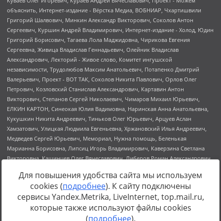
Для повышения удобства сайта мы используем
cookies (
подробнее
). К сайту подключены
сервисы Yandex.Metrika, LiveInternet, top.mail.ru,
Источник:
https://minjust.gov.ru/uploaded/files/reestr-
которые также используют файлы cookies
inostrannyih-agentov-22-03-2024.pdf
данные на
22.03.2024
(
подробнее
).