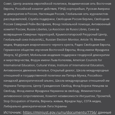
Совет, Центр анализа европейской политики, Академическая сеть Восточная
Европа, Российский комитет действия, РЭНД корпорейшн, Русская Америка
за демократию в России, Настоящая Россия, Глобальная сеть журналистов-
расследователей, Служба поддержки, Свободная Россия Берлин, Свободная
Россия Северный Рейн-Вестфалия, Фонд глобальной помощи, Антивоенный
комитет России, Russie-Libertes, La Asocicion de Rusos Libres, Союз за
возвращение Северных территорий, Крымскотатарский Ресурсный Центр,
Глобальный союз IndustriALL, Russian Election Monitor, Article 19, Мнение
медиа, Федерация анархического черного креста, Радио Свободная Европа,
Германское общество изучения Восточной Европы, Фонд имени Фридриха
Эберта, XZ gGmbH, Мобильная академия поддержки гендерной демократии
и миротворчества, Форум имени Льва Копелева, American Councils for
International Education, Cultural Vistas, Institute of International Education,
Антивоенное движение Антальи, Открытый диалог, Школа международных
отношений и государственной политики им Питера Мунка, Российско-
канадский демократический альянс, Школа международных отношений им
Нормана Патерсона, Центр Гражданских Свобод, Фонд Бориса Немцова за
Свободу, Фонд имени Фридриха Науманна за свободу, Феминистское
антивоенное сопротивление, Комитет независимости Ингушетии, Прометей,
Stop Occupation of Karelia, Вернись живым, Фридом Хаус, СОТА медиа,
Либерально-демократическая Лига Украины
Источник:
https://minjust.gov.ru/ru/documents/7756/
данные