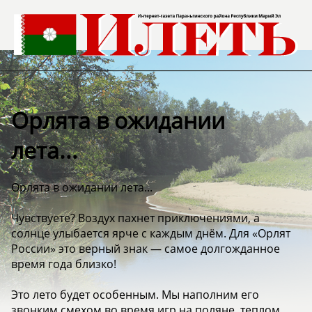
Орлята в ожидании
лета...
Орлята в ожидании лета...
Чувствуете? Воздух пахнет приключениями, а
солнце улыбается ярче с каждым днём. Для «Орлят
России» это верный знак — самое долгожданное
время года близко!
Это лето будет особенным. Мы наполним его
звонким смехом во время игр на поляне, теплом