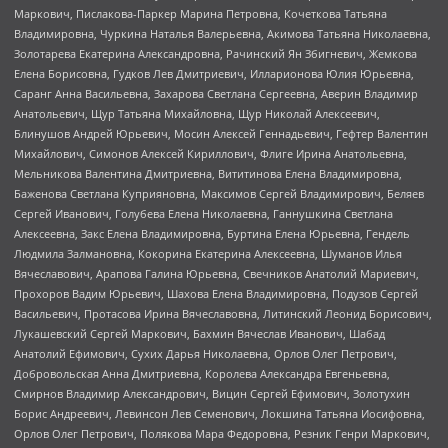
Маркович, Пислакова-Паркер Марина Петровна, Кочеткова Татьяна
Владимировна, Чуркина Наталья Валерьевна, Акимова Татьяна Николаевна,
Золотарева Екатерина Александровна, Рачинский Ян Збигневич, Жемкова
Елена Борисовна, Гудков Лев Дмитриевич, Илларионова Юлия Юрьевна,
Саранг Анна Васильевна, Захарова Светлана Сергеевна, Аверин Владимир
Анатольевич, Щур Татьяна Михайловна, Щур Николай Алексеевич,
Блинушов Андрей Юрьевич, Мосин Алексей Геннадьевич, Гефтер Валентин
Михайлович, Симонов Алексей Кириллович, Флиге Ирина Анатольевна,
Мельникова Валентина Дмитриевна, Вититинова Елена Владимировна,
Баженова Светлана Куприяновна, Максимов Сергей Владимирович, Беляев
Сергей Иванович, Голубева Елена Николаевна, Ганнушкина Светлана
Алексеевна, Закс Елена Владимировна, Буртина Елена Юрьевна, Гендель
Людмила Залмановна, Кокорина Екатерина Алексеевна, Шуманов Илья
Вячеславович, Арапова Галина Юрьевна, Свечников Анатолий Мариевич,
Прохоров Вадим Юрьевич, Шахова Елена Владимировна, Подузов Сергей
Васильевич, Протасова Ирина Вячеславовна, Литинский Леонид Борисович,
Лукашевский Сергей Маркович, Бахмин Вячеслав Иванович, Шабад
Анатолий Ефимович, Сухих Дарья Николаевна, Орлов Олег Петрович,
Добровольская Анна Дмитриевна, Королева Александра Евгеньевна,
Смирнов Владимир Александрович, Вицин Сергей Ефимович, Золотухин
Борис Андреевич, Левинсон Лев Семенович, Локшина Татьяна Иосифовна,
Орлов Олег Петрович, Полякова Мара Федоровна, Резник Генри Маркович,