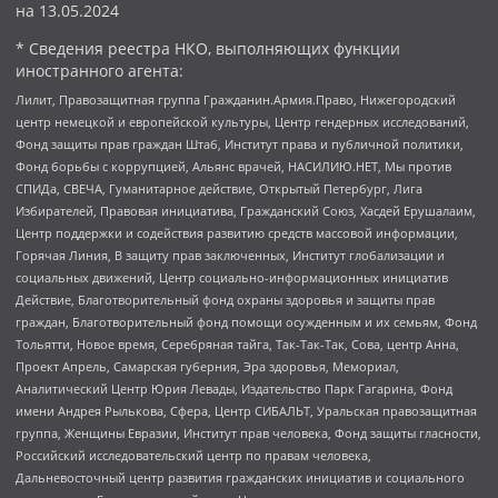
на
13.05.2024
* Сведения реестра НКО, выполняющих функции
иностранного агента:
Лилит, Правозащитная группа Гражданин.Армия.Право, Нижегородский
центр немецкой и европейской культуры, Центр гендерных исследований,
Фонд защиты прав граждан Штаб, Институт права и публичной политики,
Фонд борьбы с коррупцией, Альянс врачей, НАСИЛИЮ.НЕТ, Мы против
СПИДа, СВЕЧА, Гуманитарное действие, Открытый Петербург, Лига
Избирателей, Правовая инициатива, Гражданский Союз, Хасдей Ерушалаим,
Центр поддержки и содействия развитию средств массовой информации,
Горячая Линия, В защиту прав заключенных, Институт глобализации и
социальных движений, Центр социально-информационных инициатив
Действие, Благотворительный фонд охраны здоровья и защиты прав
граждан, Благотворительный фонд помощи осужденным и их семьям, Фонд
Тольятти, Новое время, Серебряная тайга, Так-Так-Так, Сова, центр Анна,
Проект Апрель, Самарская губерния, Эра здоровья, Мемориал,
Аналитический Центр Юрия Левады, Издательство Парк Гагарина, Фонд
имени Андрея Рылькова, Сфера, Центр СИБАЛЬТ, Уральская правозащитная
группа, Женщины Евразии, Институт прав человека, Фонд защиты гласности,
Российский исследовательский центр по правам человека,
Дальневосточный центр развития гражданских инициатив и социального