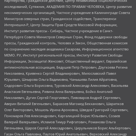
партнерства, Гражданское действие, Центр независимых социологических
исследований, Сутяжник, АКАДЕМИЯ ПО ПРАВАМ ЧЕЛОВЕКА, Центр развития
некоммерческих организаций, Частное учреждение в Калининграде Совета
Министров северных стран, Гражданское содействие, Трансперенси
Интернешнл-Р, Центр Защиты Прав Средств Массовой Информации,
Институт развития прессы - Сибирь, Частное учреждение в Санкт-
Петербурге Совета Министров Северных Стран, Фонд поддержки свободы
прессы, Гражданский контроль, Человек и Закон, Общественная комиссия
по сохранению наследия академика Сахарова, Информационное агентство
МЕМО. РУ, Институт региональной прессы, Институт Развития Свободы
Информации, Экозащита!-Женсовет, Общественный вердикт, Евразийская
антимонопольная ассоциация, Бедушев Петр Петрович, Дзугкоева Регина
Николаевна, Кривенко Сергей Владимирович, Милославский Павел
Юрьевич, Шнырова Ольга Вадимовна, Чанышева Лилия Айратовна,
Сидорович Ольга Борисовна, Туровский Александр Алексеевич, Васильева
Анастасия Евгеньевна, Ривина Анна Валерьевна, Бойко Анатолий
Николаевич, Дугин Сергей Георгиевич, Пивоваров Андрей Сергеевич,
Аверин Виталий Евгеньевич, Барахоев Магомед Бекханович, Шарипков
Олег Викторович, Мошель Ирина Ароновна, Шведов Григорий Сергеевич,
Пономарев Лев Александрович, Каргалицкий Борис Юльевич, Созаев
Валерий Валерьевич, Исламов Тимур Рифгатович, Романова Ольга
Евгеньевна, Щаров Сергей Алексадрович, Цирульников Борис Альбертович,
Гасан Ольга Павловна, Паутов Юрий Анатольевич, Верховский Александр