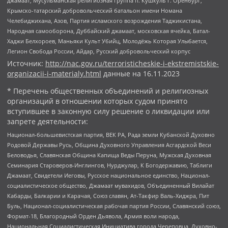
джамаат, Мусульманская религиозная группа п. Кушкуль г. Оренбург,
Крымско-татарский добровольческий батальон имени Номана
Челебиджихана, Азов, Партия исламского возрождения Таджикистана,
Народная самооборона, Дуббайский джамаат, московская ячейка, Батал-
Хаджи Белхороев, Маньяки Культ Убийц, Молодёжь Которая Улыбается,
Легион Свобода России, Айдар, Русский добровольческий корпус
Источник:
http://nac.gov.ru/terroristicheskie-i-ekstremistskie-
organizacii-i-materialy.html
данные на
16.11.2023
* Перечень общественных объединений и религиозных
организаций в отношении которых судом принято
вступившее в законную силу решение о ликвидации или
запрете деятельности:
Национал-большевистская партия, ВЕК РА, Рада земли Кубанской Духовно
Родовой Державы Русь, Община Духовного Управления Асгардской Веси
Беловодья, Славянская Община Капища Веды Перуна, Мужская Духовная
Семинария Староверов-Инглингов, Нурджулар, К Богодержавию, Таблиги
Джамаат, Свидетели Иеговы, Русское национальное единство, Национал-
социалистическое общество, Джамаат мувахидов, Объединенный Вилайат
Кабарды, Балкарии и Карачая, Союз славян, Ат-Такфир Валь-Хиджра, Пит
Буль, Национал-социалистическая рабочая партия России, Славянский союз,
Формат-18, Благородный Орден Дьявола, Армия воли народа,
Национальная Социалистическая Инициатива города Череповца, Духовно-