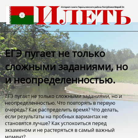
ЕГЭ пугает не только
сложными заданиями, но
и неопределенностью.
ЕГЭ пугает не только сложными заданиями, но и
неопределенностью. Что повторять в первую
очередь? Как распределить время? Что делать,
если результаты на пробных вариантах не
становятся лучше? Как успокоиться перед
экзаменом и не растеряться в самый важный
момент?