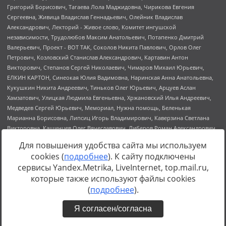
Для повышения удобства сайта мы используем
cookies (
подробнее
). К сайту подключены
сервисы Yandex.Metrika, LiveInternet, top.mail.ru,
Источник:
https://minjust.gov.ru/uploaded/files/reestr-
которые также используют файлы cookies
inostrannyih-agentov-22-03-2024.pdf
данные на
22.03.2024
(
подробнее
).
Я согласен/согласна