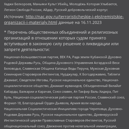
Хаджи Белхороев, Маньяки Культ Убийц, Молодёжь Которая Улыбается,
Легион Свобода России, Айдар, Русский добровольческий корпус
Источник:
http://nac.gov.ru/terroristicheskie-i-ekstremistskie-
organizacii-i-materialy.html
данные на
16.11.2023
* Перечень общественных объединений и религиозных
организаций в отношении которых судом принято
вступившее в законную силу решение о ликвидации или
запрете деятельности:
Национал-большевистская партия, ВЕК РА, Рада земли Кубанской Духовно
Родовой Державы Русь, Община Духовного Управления Асгардской Веси
Беловодья, Славянская Община Капища Веды Перуна, Мужская Духовная
Семинария Староверов-Инглингов, Нурджулар, К Богодержавию, Таблиги
Джамаат, Свидетели Иеговы, Русское национальное единство, Национал-
социалистическое общество, Джамаат мувахидов, Объединенный Вилайат
Кабарды, Балкарии и Карачая, Союз славян, Ат-Такфир Валь-Хиджра, Пит
Буль, Национал-социалистическая рабочая партия России, Славянский союз,
Формат-18, Благородный Орден Дьявола, Армия воли народа,
Национальная Социалистическая Инициатива города Череповца, Духовно-
Родовая Держава Русь, Русское национальное единство, Древнерусской
Инглистической церкви Православных Староверов-Инглингов, Русский
общенациональный союз, Движение против нелегальной иммиграции,