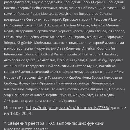
расследователей, Служба поддержки, Свободная Россия Берлин, Свободная
Россия Северный Рейн-Вестфалия, Фонд глобальной помощи, Антивоенный
комитет России, Russie-Libertes, La Asocicion de Rusos Libres, Союз за
возвращение Северных территорий, Крымскотатарский Ресурсный Центр,
Глобальный союз IndustriALL, Russian Election Monitor, Article 19, Мнение
медиа, Федерация анархического черного креста, Радио Свободная Европа,
Германское общество изучения Восточной Европы, Фонд имени Фридриха
Эберта, XZ gGmbH, Мобильная академия поддержки гендерной демократии
и миротворчества, Форум имени Льва Копелева, American Councils for
International Education, Cultural Vistas, Institute of International Education,
Антивоенное движение Антальи, Открытый диалог, Школа международных
отношений и государственной политики им Питера Мунка, Российско-
канадский демократический альянс, Школа международных отношений им
Нормана Патерсона, Центр Гражданских Свобод, Фонд Бориса Немцова за
Свободу, Фонд имени Фридриха Науманна за свободу, Феминистское
антивоенное сопротивление, Комитет независимости Ингушетии, Прометей,
Stop Occupation of Karelia, Вернись живым, Фридом Хаус, СОТА медиа,
Либерально-демократическая Лига Украины
Источник:
https://minjust.gov.ru/ru/documents/7756/
данные
на
13.05.2024
* Сведения реестра НКО, выполняющих функции
иностранного агента: