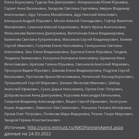
Елена Борисовна, Гудков Лев Дмитриевич, Илларионова Юлия Юрьевна,
Саранг Анна Васильевна, Захарова Светлана Сергеевна, Аверин Владимир
Анатольевич, Щур Татьяна Михайловна, Щур Николай Алексеевич,
Блинушов Андрей Юрьевич, Мосин Алексей Геннадьевич, Гефтер Валентин
Михайлович, Симонов Алексей Кириллович, Флиге Ирина Анатольевна,
Мельникова Валентина Дмитриевна, Вититинова Елена Владимировна,
Баженова Светлана Куприяновна, Максимов Сергей Владимирович, Беляев
Сергей Иванович, Голубева Елена Николаевна, Ганнушкина Светлана
Алексеевна, Закс Елена Владимировна, Буртина Елена Юрьевна, Гендель
Людмила Залмановна, Кокорина Екатерина Алексеевна, Шуманов Илья
Вячеславович, Арапова Галина Юрьевна, Свечников Анатолий Мариевич,
Прохоров Вадим Юрьевич, Шахова Елена Владимировна, Подузов Сергей
Васильевич, Протасова Ирина Вячеславовна, Литинский Леонид Борисович,
Лукашевский Сергей Маркович, Бахмин Вячеслав Иванович, Шабад
Анатолий Ефимович, Сухих Дарья Николаевна, Орлов Олег Петрович,
Добровольская Анна Дмитриевна, Королева Александра Евгеньевна,
Смирнов Владимир Александрович, Вицин Сергей Ефимович, Золотухин
Борис Андреевич, Левинсон Лев Семенович, Локшина Татьяна Иосифовна,
Орлов Олег Петрович, Полякова Мара Федоровна, Резник Генри Маркович,
Захаров Герман Константинович
Источник:
http://unro.minjust.ru/NKOForeignAgent.aspx
данные на
24.03.2022