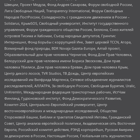
Швеции, Проект Медуза, Фонд Андрея Сахарова, Форум свободной России,
Лига Свободных Наций, Transparеncy International, Форум Свободных
Народов ПостРоссии, Солидарность с гражданским движением в России –
Solidarus, КрымSOS, Свободный университет, Институт государственного
управления, Форум гражданского общества Россия, Беллона, Союз жителей
островов Тисима и Хабомаи, Съезд народных депутатов, Гринпис
Интернешнл, Фонд борьбы с коррупцией Инк, Завет церквей TCCN, Агора,
Всемирный фонд природы, BDR Novaja Gazeta-Europe, Алтай проект,
Образовательный дом прав человека Чернигов, Фонд Дом Прав Человека,
Белорусский дом прав человека имени Бориса Звозскова, Дом прав
человека Тбилиси, Дом прав человека Ереван, Дом прав человека Крым,
Центр дикого лосося, TVR Studios, ТВ Дождь, Центр европейских
исследований им Вилфрида Мартенса, Сетевое объединение журналистов
расследователей, АЛЛАТРА, За свободную Россию, Свободная Бурятия, Uralic,
UnKremlin, Международная федерация транспортных рабочих, ИстЧам
Финланд, Гудзоновский институт, Фонд Демократического Развития,
Комитет-2024, Центрально-Европейский университет, Центр
восточноевропейских и международных исследований, Общество
Сторожевой башни, Библии и трактатов Свидетелей Иеговы, Гражданский
Совет, Центр анализа европейской политики, Академическая сеть Восточная
Европа, Российский комитет действия, РЭНД корпорейшн, Русская Америка
за демократию в России, Настоящая Россия, Глобальная сеть журналистов-