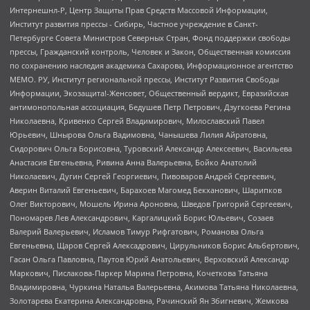
Интернешнл-Р, Центр Защиты Прав Средств Массовой Информации,
Институт развития прессы - Сибирь, Частное учреждение в Санкт-
Петербурге Совета Министров Северных Стран, Фонд поддержки свободы
прессы, Гражданский контроль, Человек и Закон, Общественная комиссия
по сохранению наследия академика Сахарова, Информационное агентство
МЕМО. РУ, Институт региональной прессы, Институт Развития Свободы
Информации, Экозащита!-Женсовет, Общественный вердикт, Евразийская
антимонопольная ассоциация, Бедушев Петр Петрович, Дзугкоева Регина
Николаевна, Кривенко Сергей Владимирович, Милославский Павел
Юрьевич, Шнырова Ольга Вадимовна, Чанышева Лилия Айратовна,
Сидорович Ольга Борисовна, Туровский Александр Алексеевич, Васильева
Анастасия Евгеньевна, Ривина Анна Валерьевна, Бойко Анатолий
Николаевич, Дугин Сергей Георгиевич, Пивоваров Андрей Сергеевич,
Аверин Виталий Евгеньевич, Барахоев Магомед Бекханович, Шарипков
Олег Викторович, Мошель Ирина Ароновна, Шведов Григорий Сергеевич,
Пономарев Лев Александрович, Каргалицкий Борис Юльевич, Созаев
Валерий Валерьевич, Исламов Тимур Рифгатович, Романова Ольга
Евгеньевна, Щаров Сергей Алексадрович, Цирульников Борис Альбертович,
Гасан Ольга Павловна, Паутов Юрий Анатольевич, Верховский Александр
Маркович, Пислакова-Паркер Марина Петровна, Кочеткова Татьяна
Владимировна, Чуркина Наталья Валерьевна, Акимова Татьяна Николаевна,
Золотарева Екатерина Александровна, Рачинский Ян Збигневич, Жемкова