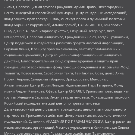
Лилит, Правозащитная группа Гражданин.Армия.Право, Нижегородский
центр немецкой и европейской культуры, Центр гендерных исследований,
Фонд защиты прав граждан Штаб, Институт права и публичной политики,
Фонд борьбы с коррупцией, Альянс врачей, НАСИЛИЮ.НЕТ, Мы против
СПИДа, СВЕЧА, Гуманитарное действие, Открытый Петербург, Лига
Избирателей, Правовая инициатива, Гражданский Союз, Хасдей Ерушалаим,
Центр поддержки и содействия развитию средств массовой информации,
Горячая Линия, В защиту прав заключенных, Институт глобализации и
социальных движений, Центр социально-информационных инициатив
Действие, Благотворительный фонд охраны здоровья и защиты прав
граждан, Благотворительный фонд помощи осужденным и их семьям, Фонд
Тольятти, Новое время, Серебряная тайга, Так-Так-Так, Сова, центр Анна,
Проект Апрель, Самарская губерния, Эра здоровья, Мемориал,
Аналитический Центр Юрия Левады, Издательство Парк Гагарина, Фонд
имени Андрея Рылькова, Сфера, Центр СИБАЛЬТ, Уральская правозащитная
группа, Женщины Евразии, Институт прав человека, Фонд защиты гласности,
Российский исследовательский центр по правам человека,
Дальневосточный центр развития гражданских инициатив и социального
партнерства, Гражданское действие, Центр независимых социологических
исследований, Сутяжник, АКАДЕМИЯ ПО ПРАВАМ ЧЕЛОВЕКА, Центр развития
некоммерческих организаций, Частное учреждение в Калининграде Совета
Министров северных стран, Гражданское содействие, Трансперенси