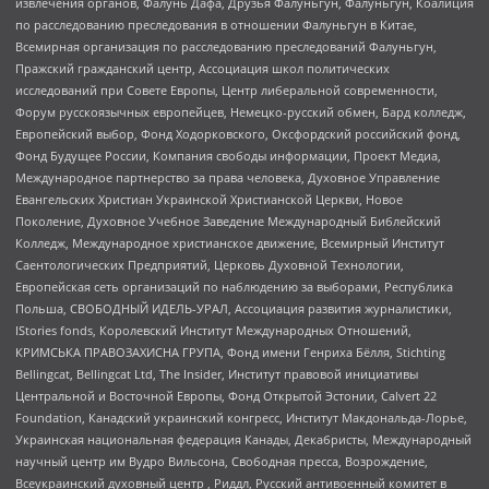
извлечения органов, Фалунь Дафа, Друзья Фалуньгун, Фалуньгун, Коалиция
по расследованию преследования в отношении Фалуньгун в Китае,
Всемирная организация по расследованию преследований Фалуньгун,
Пражский гражданский центр, Ассоциация школ политических
исследований при Совете Европы, Центр либеральной современности,
Форум русскоязычных европейцев, Немецко-русский обмен, Бард колледж,
Европейский выбор, Фонд Ходорковского, Оксфордский российский фонд,
Фонд Будущее России, Компания свободы информации, Проект Медиа,
Международное партнерство за права человека, Духовное Управление
Евангельских Христиан Украинской Христианской Церкви, Новое
Поколение, Духовное Учебное Заведение Международный Библейский
Колледж, Международное христианское движение, Всемирный Институт
Саентологических Предприятий, Церковь Духовной Технологии,
Европейская сеть организаций по наблюдению за выборами, Республика
Польша, СВОБОДНЫЙ ИДЕЛЬ-УРАЛ, Ассоциация развития журналистики,
IStories fonds, Королевский Институт Международных Отношений,
КРИМСЬКА ПРАВОЗАХИСНА ГРУПА, Фонд имени Генриха Бёлля, Stichting
Bellingcat, Bellingcat Ltd, The Insider, Институт правовой инициативы
Центральной и Восточной Европы, Фонд Открытой Эстонии, Calvert 22
Foundation, Канадский украинский конгресс, Институт Макдональда-Лорье,
Украинская национальная федерация Канады, Декабристы, Международный
научный центр им Вудро Вильсона, Свободная пресса, Возрождение,
Всеукраинский духовный центр , Риддл, Русский антивоенный комитет в