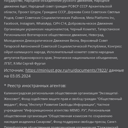
государство, Народное объединение русского движения, Народное
движение Адат, Народный совет граждан РСФСР СССР Архангельской
области, Проект Штурм, Граждане СССР, Держава Союз Советских Светлых
Родов, Совет Советских Социалистических Районов, Meta Platforms Inc,
Facebook, Instagram, WhatsApp, СИЧ-С14, Добровольческое Движение
Организации украинских националистов, Черный Комитет, Татарстанское
Региональное Всетатарское общественное движение, Невоград,
Молодежное Демократическое Движение Весна, Верховный Совет
Татарской Автономной Советской Социалистической Республики, Конгресс
ойрат-калмыцкого народа, Исполнительный комитет совета народных
депутатов Красноярского края, Этническое национальное объединение,
ЛГБТ, Я.МЫ Сергей Фургал
Источник:
https://minjust.gov.ru/ru/documents/7822/
данные
на
03.05.2024
* Реестр иностранных агентов:
Калининградская региональная общественная организация "Экозащита!-Женсовет", Фонд содействия защите прав и свобод граждан "Общественный вердикт", Фонд "Институт Развития Свободы Информации", Частное учреждение "Информационное агентство МЕМО. РУ", Региональная общественная организация "Общественная комиссия по сохранению наследия академика Сахарова", Фонд поддержки свободы прессы, Санкт-Петербургская общественная правозащитная организация "Гражданский контроль", Межрегиональная общественная организация "Информационно-просветительский центр "Мемориал", Региональный Фонд "Центр Защиты Прав Средств Массовой Информации", с 05.12.2023 Фонд "Центр Защиты Прав Средств массовой информации", Региональная общественная благотворительная организация помощи беженцам и мигрантам "Гражданское содействие", Негосударственное образовательное учреждение дополнительного профессионального образования (повышение квалификации) специалистов "АКАДЕМИЯ ПО ПРАВАМ ЧЕЛОВЕКА", Свердловская региональная общественная организация "Сутяжник", Автономная некоммерческая организация "Центр независимых социологических исследований", Союз общественных объединений "Российский исследовательский центр по правам человека", Региональное общественное учреждение научно-информационный центр "МЕМОРИАЛ", Некоммерческая организация "Фонд защиты гласности", Автономная некоммерческая организация "Институт прав человека", Городская общественная организация "Екатеринбургское общество "МЕМОРИАЛ", Городская общественная организация "Рязанское историко-просветительское и правозащитное общество "Мемориал" (Рязанский Мемориал), Челябинский региональный орган общественной самодеятельности – женское общественное объединение "Женщины Евразии", Челябинский региональный орган общественной самодеятельности "Уральская правозащитная группа", Фонд содействия защите здоровья и социальной справедливости имени Андрея Рылькова, Автономная Некоммерческая Организация "Аналитический Центр Юрия Левады", Автономная некоммерческая организация социальной поддержки населения "Проект Апрель", Региональная общественная организация помощи женщинам и детям, находящимся в кризисной ситуации "Информационно-методический центр "Анна", Фонд содействия развитию массовых коммуникаций и правовому просвещению "Так-так-Так", Фонд содействия устойчивому развитию "Серебряная тайга", Свердловский региональный общественный фонд социальных проектов "Новое время", "Idel.Реалии", Кавказ.Реалии, Крым.Реалии, Телеканал Настоящее Время, Татаро-башкирская служба Радио Свобода (Azatliq Radiosi), Радио Свободная Европа/Радио Свобода (PCE/PC), "Сибирь.Реалии", "Фактограф", Благотворительный фонд помощи осужденным и их семьям, Автономная некоммерческая организация "Институт глобализации и социальных движений", Фонд "В защиту прав заключенных", Частное учреждение "Центр поддержки и содействия развитию средств массовой информации", Пензенский региональный общественный благотворительный фонд "Гражданский союз", "Север.Реалии", Некоммерческая организация Фонд "Правовая инициатива", Общество с ограниченной ответственностью "Радио Свободная Европа/Радио Свобода", Чешское информационное агентство "MEDIUM-ORIENT", Красноярская региональная общественная организация "Мы против СПИДа", Камалягин Денис Николаевич, Маркелов Сергей Евгеньевич, Пономарев Лев Александрович, Савицкая Людмила Алексеевна, Автономная некоммерческая организация "Центр по работе с проблемой насилия "НАСИЛИЮ.НЕТ", Межрегиональный профессиональный союз работников здравоохранения "Альянс врачей", Юридическое лицо, зарегистрированное в Латвийской Республике, SIA "Medusa Project" (регистрационный номер 40103797863, дата регистрации 10.06.2014), Некоммерческая организация "Фонд по борьбе с коррупцией", Автономная некоммерческая организация "Институт права и публичной политики", Баданин Роман Сергеевич, Гликин Максим Александрович, Железнова Мария Михайловна, Лукьянова Юлия Сергеевна, Маетная Елизавета Витальевна, Маняхин Петр Борисович, Чуракова Ольга Владимировна, Ярош Юлия Петровна, Юридическое лицо "The Insider SIA", зарегистрированное в Риге, Латвийская Республика (дата регистрации 26.06.2015), являющееся администратором доменного имени интернет-издания "The Insider SIA", https://theins.ru, Постернак Алексей Евгеньевич, Рубин Михаил Аркадьевич, Анин Роман Александрович, Юридическое лицо Istories fonds, зарегистрированное в Латвийской Республике (регистрационный номер 50008295751, дата регистрации 24.02.2020), Великовский Дмитрий Александрович, Долинина Ирина Николаевна, Мароховская Алеся Алексеевна, Шлейнов Роман Юрьевич, Шмагун Олеся Валентиновна, Общество с ограниченной ответственностью "Альтаир 2021", Общество с ограниченной ответственностью "Вега 2021", Общество с ограниченной ответственностью "Главный редактор 2021", Общество с ограниченной ответственностью "Ромашки монолит", Важенков Артем Валерьевич, Ивановская областная общественная организация "Центр гендерных исследований", Гурман Юрий Альбертович, Медиапроект "ОВД-Инфо", Егоров Владимир Владимирович, Жилинский Владимир Александрович, Общество с ограниченной ответственностью "ЗП", Иванова София Юрьевна, Карезина Инна Павловна, Кильтау Екатерина Викторовна, Петров Алексей Викторович, Пискунов Сергей Евгеньевич, Смирнов Сергей Сергеевич, Тихонов Михаил Сергеевич, Общество с ограниченной ответственностью "ЖУРНАЛИСТ-ИНОСТРАННЫЙ АГЕНТ", Арапова Галина Юрьевна, Вольтская Татьяна Анатольевна, Американская компания "Mason G.E.S. Anonymous Foundation" (США), являющаяся владельцем интернет-издания https://mnews.world/, Компания "Stichting Bellingcat", зарегистрированная в Нидерландах (дата регистрации 11.07.2018), Захаров Андрей Вячеславович, Клепиковская Екатерина Дмитриевна, Общество с ограниченной ответственностью "МЕМО", Перл Роман Александрович, Симонов Евгений Алексеевич, Соловьева Елена Анатольевна, Сотников Даниил Владимирович, Сурначева Елизавета Дмитриевна, Автономная некоммерческая организация по защите прав человека и информированию населения "Якутия – Наше Мнение", Общество с ограниченной ответственностью "Москоу диджитал медиа", с 26.01.2023 Общество с ограниченной ответственностью "Чайка Белые сады", Ветошкина Валерия Валерьевна, Заговора Максим Александрович, Межрегиональное общественное движение "Российская ЛГБТ - сеть", Оленичев Максим Владимирович, Павлов Иван Юрьевич, Скворцова Елена Сергеевна, Общество с ограниченной ответственностью "Как бы инагент", Кочетков Игорь Викторович, Общество с ограниченной ответственностью "Честные выборы", Еланчик Олег Александрович, Общество с ограниченной ответственностью "Нобелевский призыв", Гималова Регина Эмилевна, Григорьев Андрей Валерьевич, Григорьева Алина Александровна, Ассоциация по содействию защите прав призывников, альтернативнослужащих и военнослужащих "Правозащитная группа "Гражданин.Армия.Право", Хисамова Регина Фаритовна, Автономная некоммерческая организация по реализации социально-правовых программ "Лилит", Дальневосточное общественное движение "Маяк", Санкт-Петербургская ЛГБТ-инициативная группа "Выход", Инициативная группа ЛГБТ+ "Реверс", Алексеев Андрей Викторович, Бекбулатова Таисия Львовна, Беляев Иван Михайлович, Владыкина Елена Сергеевна, Гельман Марат Александрович, Никульшина Вероника Юрьевна, Толоконникова Надежда Андреевна, Шендерович Виктор Анатольевич, Общество с ограниченной ответственностью "Данное сообщение", Общество с ограниченной ответственностью Издательский дом "Новая глава", Айнбиндер Александра Александровна, Московский комьюнити-центр для ЛГБТ+инициатив, Благотворительный фонд развития филантропии, Deutsche Welle (Германия, Kurt-Schumacher-Strasse 3, 53113 Bonn), Борзунова Мария Михайловна, Воробьев Виктор Викторович, Голубева Анна Львовна, Константинова Алла Михайловна, Малкова Ирина Владимировна, Мурадов Мурад Абдулгалимович, Осетинская Елизавета Николаевна, Понасенков Евгений Николаевич, Ганапольский Матвей Юрьевич, Киселев Евгений Алексеевич, Борухович Ирина Григорьевна, Дремин Иван Тимофеевич, Дубровский Дмитрий Викторович, Красноярская региональная общественная организация поддержки и развития альтернативных образовательных технологий и межкультурных коммуникаций "ИНТЕРРА", Маяковская Екатерина Алексеевна, Фейгин Марк Захарович, Филимонов Андрей Викторович, Дзугкоева Регина Николаевна, Доброхотов Роман Александрович, Дудь Юрий Александрович, Елкин Сергей Владимирович, Кругликов Кирилл Игоревич, Сабунаева Мария Леонидовна, Семенов Алексей Владимирович, Шаинян Карен Багратович, Шульман Екатерина Михайловна, Асафьев Артур Валерьевич, Вахштайн Виктор Семенович, Венедиктов Алексей Алексеевич, Лушникова Екатерина Евгеньевна, Волков Леонид Михайлович, Невзоров Александр Глебович, Пархоменко Сергей Борисович, Сироткин Ярослав Николаевич, Кара-Мурза Владимир Владимирович, Баранова Наталья Владимировна, Гозман Леонид Яковлевич, Кагарлицкий Борис Юльевич, Климарев Михаил Валерьевич, Милов Владимир Станиславович, Автономная некоммерческая организация Краснодарский центр современного искусства "Типография", Моргенштерн Алишер Тагирович, Соболь Любовь Эдуардовна, Общество с ограниченной ответственностью "ЛИЗА НОРМ", Каспаров Гарри Кимович, Ходорковский Михаил Борисович, Общество с ограниченной ответственностью "Апрельские тезисы", Данилович Ирина Брониславовна, Кашин Олег Владимирович, Петров Николай Владимирович, Пивоваров Алексей Владимирович, Соколов Михаил Владимирович, Цветкова Юлия Владимировна, Чичваркин Евгений Александрович, Комитет против пыток/Команда против пыток, Общество с ограниченной ответственностью "Первый научный", Общество с ограниченной ответственностью "Вертолет и ко", Белоцерковская Вероника Борисовна, Кац Максим Евгеньевич, Лазарева Татьяна Юрьевна, Шаведдинов Руслан Табризович, Яшин Илья Валерьевич, Общество с ограниченной ответственностью "Иноагент ААВ", Алешковский Дмитрий Петрович, Альбац Евгения Марковна, Быков Дмитрий Львович, Галямина Юлия Евгеньевна, Лойко Сергей Леонидович, Мартынов Кирилл Константинович, Медведев Сергей Александрович, Крашенинников Федор Геннадиевич, Гордеева Катерина Вл