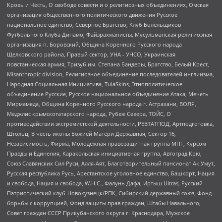
Кровь и Честь, О свободе совести и о религиозных объединениях, Омская
организация общественного политического движения Русское
национальное единство, Северное Братство, Клуб Болельщиков
Футбольного Клуба Динамо, Файзрахманисты, Мусульманская религиозная
организация п. Боровский, Община Коренного Русского народа
Щелковского района, Правый сектор, УНА - УНСО, Украинская
повстанческая армия, Тризуб им. Степана Бандеры, Братство, Белый Крест,
Misanthropic division, Религиозное объединение последователей инглиизма,
Народная Социальная Инициатива, TulaSkins, Этнополитическое
объединение Русские, Русское национальное объединение Атака, Мечеть
Мирмамеда, Община Коренного Русского народа г. Астрахани, ВОЛЯ,
Меджлис крымскотатарского народа, Рубеж Севера, ТОЙС, О
противодействии экстремистской деятельности, РЕВТАТПОД, Артподготовка,
Штольц, В честь иконы Божией Матери Державная, Сектор 16,
Независимость, Фирма, Молодежная правозащитная группа МПГ, Курсом
Правды и Единения, Каракольская инициативная группа, Автоград Крю,
Союз Славянских Сил Руси, Алля-Аят, Благотворительный пансионат Ак Умут,
Русская республика Русь, Арестантское уголовное единство, Башкорт, Нация
и свобода, Нация и свобода, W.H.С., Фалунь Дафа, Иртыш Ultras, Русский
Патриотический клуб-Новокузнецк/РПК, Сибирский державный союз, Фонд
борьбы с коррупцией, Фонд защиты прав граждан, Штабы Навального,
Совет граждан СССР Прикубанского округа г. Краснодара, Мужское