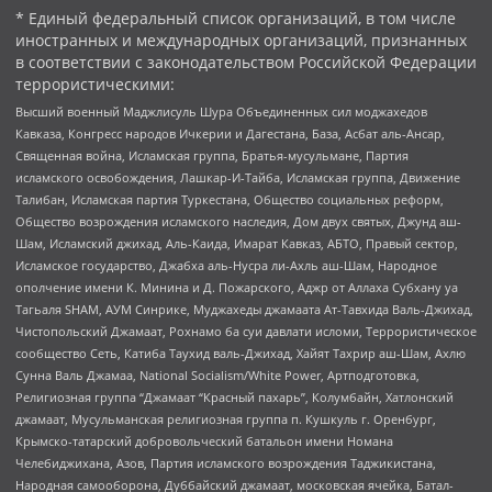
* Единый федеральный список организаций, в том числе
иностранных и международных организаций, признанных
в соответствии с законодательством Российской Федерации
террористическими:
Высший военный Маджлисуль Шура Объединенных сил моджахедов
Кавказа, Конгресс народов Ичкерии и Дагестана, База, Асбат аль-Ансар,
Священная война, Исламская группа, Братья-мусульмане, Партия
исламского освобождения, Лашкар-И-Тайба, Исламская группа, Движение
Талибан, Исламская партия Туркестана, Общество социальных реформ,
Общество возрождения исламского наследия, Дом двух святых, Джунд аш-
Шам, Исламский джихад, Аль-Каида, Имарат Кавказ, АБТО, Правый сектор,
Исламское государство, Джабха аль-Нусра ли-Ахль аш-Шам, Народное
ополчение имени К. Минина и Д. Пожарского, Аджр от Аллаха Субхану уа
Тагьаля SHAM, АУМ Синрике, Муджахеды джамаата Ат-Тавхида Валь-Джихад,
Чистопольский Джамаат, Рохнамо ба суи давлати исломи, Террористическое
сообщество Сеть, Катиба Таухид валь-Джихад, Хайят Тахрир аш-Шам, Ахлю
Сунна Валь Джамаа, National Socialism/White Power, Артподготовка,
Религиозная группа “Джамаат “Красный пахарь”, Колумбайн, Хатлонский
джамаат, Мусульманская религиозная группа п. Кушкуль г. Оренбург,
Крымско-татарский добровольческий батальон имени Номана
Челебиджихана, Азов, Партия исламского возрождения Таджикистана,
Народная самооборона, Дуббайский джамаат, московская ячейка, Батал-